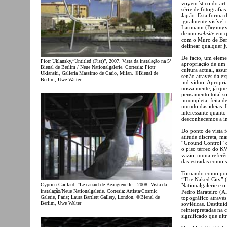
voyeurístico do ar
série de fotografi
Japão. Esta forma 
igualmente visível
Laumann (Brønnøysu
de um
website
em qu
com o Muro de Berl
delinear qualquer j
De facto, um eleme
Piotr Uklansky,“Untitled (Fist)”, 2007. Vista da instalação na 5ª
apropriação de um 
Bienal de Berlim / Neue Nationalgalerie. Cortesia: Piotr
cultura actual, ass
Uklanski, Galleria Massimo de Carlo, Milan. ©Bienal de
senão através da e
Berlim, Uwe Walter
indivíduo. Apropria
nossa mente, já que
pensamento total so
incompleta, feita 
mundo das ideias. I
interessante quanto
desconhecemos a in
Do ponto de vista 
atitude discreta, m
“Ground Control” d
o piso térreo do KW
vazio, numa referên
das estradas como 
Tomando como ponto
“The Naked City” (q
Cyprien Gaillard, “Le canard de Beaugrenelle”, 2008. Vista da
Nationalgalerie e 
instalação/Neue Nationalgalerie. Cortesia: Artista/Cosmic
Pedro Barateiro (Al
Galerie, Paris; Laura Bartlett Gallery, London. ©Bienal de
topográfico através
Berlim, Uwe Walter
soviéticas. Destitu
reinterpretadas na
significado que ultr