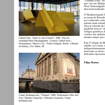
“Untitled (Fist)” do
que cria um diálogo
Neue Nationalgaler
descontextualizado
O Skulpturenpark l
as zonas de Kreuzb
era conhecida como
pairam neste estra
obra já referida de
gardener knows” de
códigos genéticos 
confere um ambient
mesmo tempo que m
Gabriel Kuri, “items in care of items”, 2008. Vista da
instalação/Neue Nationalgalerie. Cortesia: Gabriel Kuri /
Esta 5ª edição da B
kurimanzutto, Mexico City / Esther Schipper, Berlin. ©Bienal
cidade e as coisas, 
de Berlim, Uwe Walter, 08
independentemente 
atravessar as obras
delicadas represent
Filipa Ramos
Cezary Bodzianowski, “Urbanus” 2008. Performance /film still.
Foto: Monika Chojnicka. ©Monika Chojnicka, Cezary
Bodzianowski