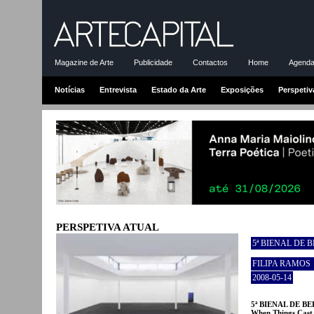
Magazine de Arte
Publicidade
Contactos
Home
Agenda-
Notícias
Entrevista
Estado da Arte
Exposições
Perspetiv
PERSPETIVA ATUAL
5ª BIENAL DE 
FILIPA RAMOS
2008-05-14
5ª BIENAL DE B
When Things Cast