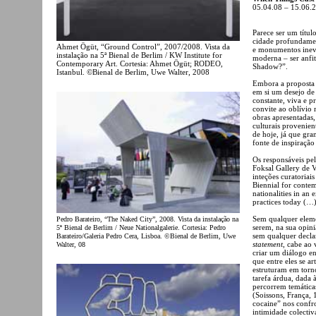
05.04.08 – 15.06.
Parece ser um títul
cidade profundamen
Ahmet Ögüt, “Ground Control”, 2007/2008. Vista da
e monumentos inevi
instalação na 5ª Bienal de Berlim / KW Institute for
moderna – ser anfit
Contemporary Art. Cortesia: Ahmet Ögüt; RODEO,
Shadow?”.
Istanbul. ©Bienal de Berlim, Uwe Walter, 2008
Embora a proposta 
em si um desejo de
constante, viva e p
convite ao oblívio 
obras apresentadas
culturais provenien
de hoje, já que gra
fonte de inspiração
Os responsáveis pe
Foksal Gallery de V
inteções curatoriai
Biennial for contem
nationalities in an 
practices today (…)
Sem qualquer eleme
Pedro Barateiro, “The Naked City”, 2008. Vista da instalação na
serem, na sua opiniã
5ª Bienal de Berlim / Neue Nationalgalerie. Cortesia: Pedro
sem qualquer decla
Barateiro/Galeria Pedro Cera, Lisboa. ©Bienal de Berlim, Uwe
statement
, cabe ao 
Walter, 08
criar um diálogo en
que entre eles se a
estruturam em tor
tarefa árdua, dada 
percorrem temáticas
(Soissons, França, 
cocaine” nos confr
intimidade colectiv