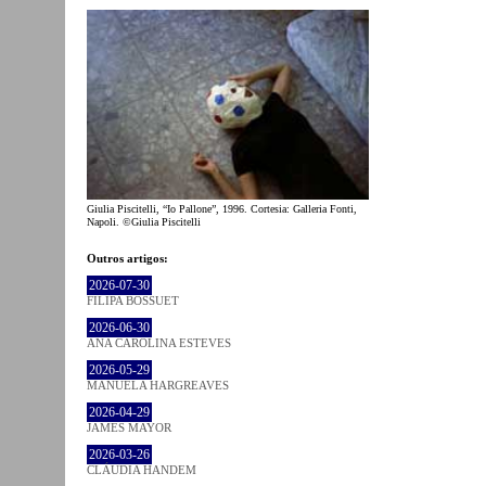
Giulia Piscitelli, “Io Pallone”, 1996. Cortesia: Galleria Fonti,
Napoli. ©Giulia Piscitelli
Outros artigos:
2026-07-30
FILIPA BOSSUET
2026-06-30
ANA CAROLINA ESTEVES
2026-05-29
MANUELA HARGREAVES
2026-04-29
JAMES MAYOR
2026-03-26
CLÁUDIA HANDEM