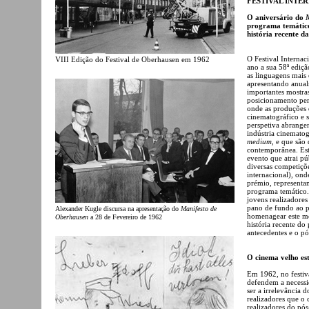
FESTIVAL INT
O aniversário do
programa temático
história recente 
O Festival Interna
VIII Edição do Festival de Oberhausen em 1962
ano a sua 58ª ediç
as linguagens mais 
apresentando anual
importantes mostr
posicionamento perm
onde as produções 
cinematográfico e s
perspetiva abrange
indústria cinematog
medium
, e que são
contemporânea. Est
evento que atrai pú
diversas competiçõe
internacional), on
prémio, representam
programa temático.
jovens realizadore
pano de fundo ao p
Alexander Kugle discursa na apresentação do
Manifesto de
homenagear este mo
Oberhausen
a 28 de Fevereiro de 1962
história recente do
antecedentes e o pó
O cinema velho es
Em 1962, no festiva
defendem a necess
ser a irrelevância 
realizadores que o
realizadores do pó