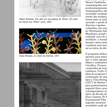
Werner Fassbinder,
cinematografia inte
predominantemente
cinematográfica ale
sociedade contempo
retrato das mudança
Walter Krüttner,
Isto deve ser um pedaço de ‘Hitler’
(
Es muß
forma mais ou meno
ein Stück vom ‘Hitler’ sein
), 1963
ascensão e queda d
discursos vigentes
voluntária, que est
de Oberhausen dedi
Manifestos
, propõs
exibindo cerca de o
realidade: o manif
durante vários mes
constituiu uma ferr
até ao início da dé
O programa dedicad
Alain Resnais,
Le chant du Styrène
, 1957
apontou para intere
que o outro agrupa
filmes e realizador
Científica
;
Pessoas:
construídos de form
restritivas.
Fição Ci
ideia de progresso
continuação do ima
época. Esta ideolo
(1957) de Herbert V
para posteriorment
segundo bloco prog
contemporâneos a
início da década d
(Eizo Geijutsy No
Experimental Film S
segundo momento in
sociedades onde s