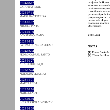
conjunto de filmes.
2024-08-17
ao ontem mas també
CATARINA REAL
continente europeu
o continente se en
2024-07-14
para este tipo de in
MAFALDA TEIXEIRA
programação raro e 
da sua articulação 
2024-07-02
programa apontou p
MIGUEL PINTO
Oberhausen.
2024-05-30
João Laia
CONSTANÇA BABO
2024-04-13
FÁTIMA LOPES CARDOSO
NOTAS
2024-03-04
[1]
Frases finais d
PEDRO CABRAL SANTO
[2]
Título do filme 
2024-01-27
NUNO LOURENÇO
2023-12-24
MAFALDA TEIXEIRA
2023-11-21
MARC LENOT
2023-10-16
MARC LENOT
2023-09-10
INÊS FERREIRA-NORMAN
2023-08-09