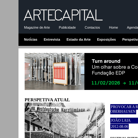
Magazine de Arte
Publicidade
Contactos
Home
Agenda-
Notícias
Entrevista
Estado da Arte
Exposições
Perspetiv
PERSPETIVA ATUAL
PROVOCAR A R
OBERHAUSEN
JOÃO LAIA
2012-08-06