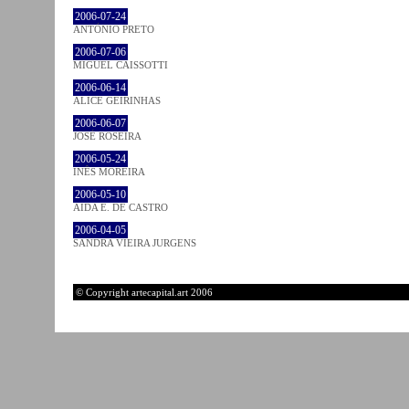
2006-07-24
ANTÓNIO PRETO
2006-07-06
MIGUEL CAISSOTTI
2006-06-14
ALICE GEIRINHAS
2006-06-07
JOSÉ ROSEIRA
2006-05-24
INÊS MOREIRA
2006-05-10
AIDA E. DE CASTRO
2006-04-05
SANDRA VIEIRA JURGENS
© Copyright artecapital.art 2006