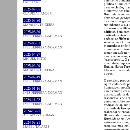
bem como a inexist
CRISTINA FILIPE
público ou um cole
a sua exclusão, ma
2025-09-05
o interesse dos fil
CLÁUDIA HANDEM
Brutalidade em Pe
deve ser um pedaço
2025-07-30
de todo o programa
MAFALDA TEIXEIRA
sublinhando a sua 
discursos que Hitle
2025-06-30
edifícios, bem com
destinado, criam u
INÊS FERREIRA-NORMAN
pedaço de Hitler
to
semelhante. O filme
2025-05-31
montanhosa onde Hit
INÊS FERREIRA-NORMAN
o mundo acorriam ao
tomar um café no t
2025-04-27
descrever as compa
MIGUEL PINTO
“transportes”... O
quantidade impress
2025-03-20
Huillet, Harun Faro
MAFALDA TEIXEIRA
Clarke e uma colab
outros.
2025-02-19
O exercício propos
INÊS FERREIRA-NORMAN
significado deste p
homenagem nostálgi
2025-01-16
não os mumificar at
INÊS FERREIRA-NORMAN
dos realizadores d
responsáveis pela 
2024-11-22
pensarem sobre ess
INÊS FERREIRA-NORMAN
tradição de aplaud
dos festivais isso 
2024-10-21
realizador se encon
AISHWARYA KUMAR
filmes mais diretam
Brutalidade em Pe
2024-09-21
entre outras coisas
socialista, mas, em
ISABEL TAVARES
consequentemente, 