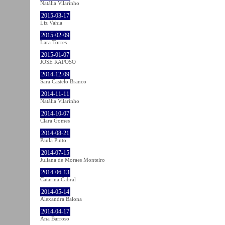
Natália Vilarinho
2015-03-17
Liz Vahia
2015-02-09
Lara Torres
2015-01-07
JOSÉ RAPOSO
2014-12-09
Sara Castelo Branco
2014-11-11
Natália Vilarinho
2014-10-07
Clara Gomes
2014-08-21
Paula Pinto
2014-07-15
Juliana de Moraes Monteiro
2014-06-13
Catarina Cabral
2014-05-14
Alexandra Balona
2014-04-17
Ana Barroso