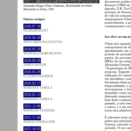
documento poético
Runners
(1966) de 
Alexander Kluge e Peter Schamoni,
Brutalidade em Pedra
japonês,
O.K. End 
(Brutalität in Stein), 1961
próximo de Antoni
de vida da comunid
Outros artigos:
simplesmente
Filme
possivelmente, o pr
2026-07-30
contaminaram e enq
FILIPA BOSSUET
Isso deve ser um pe
2026-06-30
ANA CAROLINA ESTEVES
Filmes dos signatá
omnipresente do dit
2026-05-29
apresentaram, em o
MANUELA HARGREAVES
período de ascensão
guerra, do process
2026-04-29
(RFA), do seu mila
JAMES MAYOR
Alemanha Oriental 
“Arqueologia do Me
2026-03-26
proposta. Segundo e
utilização do cinem
CLÁUDIA HANDEM
em simultâneo como
ferramenta ideal pa
2026-02-17
temporalidades: o 
MARIANA VARELA
inversamente, o fu
entendido como um
2026-01-13
dimensão temporal, 
MARIANA VARELA
hoje deste conjunto
passado, a uma int
2025-12-08
e rutura, e a um en
MAFALDA TEIXEIRA
torna uma platafor
2025-11-08
É relevante notar 
países que partici
JOANA CONSIGLIERI
Cinema, centrado na
incluído. O seu cari
2025-10-05