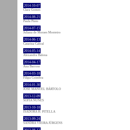
2014-10-07
Clara Gomes
2014-08-21
Paula Pinto
2014-07-15
Juliana de Moraes Monteiro
2014-06-13
Catarina Cabral
2014-05-14
Alexandra Balona
2014-04-17
Ana Barroso
2014-03-18
Filipa Coimbra
2014-01-30
JOSÉ MANUEL BÁRTOLO
2013-12-09
SOFIA NUNES
2013-10-18
ISADORA H. PITELLA
2013-09-24
SANDRA VIEIRA JÜRGENS