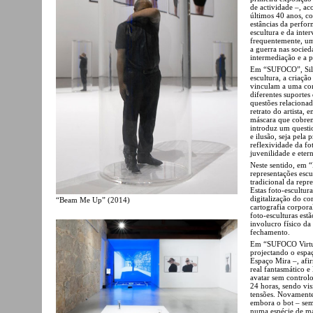
de actividade –, ac
últimos 40 anos, c
estâncias da perfor
escultura e da inte
frequentemente, uma
a guerra nas socied
intermediação e a p
Em “SUFOCO”, Silves
escultura, a criaçã
vinculam a uma con
diferentes suportes
questões relacionad
retrato do artista,
máscara que cobrem 
introduz um questi
e ilusão, seja pela
reflexividade da fo
juvenilidade e eter
Neste sentido, em “
representações escu
tradicional da repr
Estas foto-escultur
digitalização do co
“Beam Me Up” (2014)
cartografia corpora
foto-esculturas est
involucro físico da
fechamento.
Em “SUFOCO Virtual
projectando o espa
Espaço Mira –, afi
real fantasmático 
avatar sem controlo
24 horas, sendo vi
tensões. Novamente,
embora o bot – sem
numa espécie de má