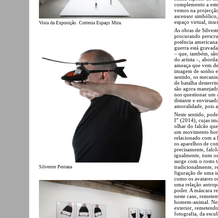
complemento a este
vemos na projecção
ascensor simbólico,
espaço virtual, ins
Vista da Exposição. Cortesia Espaço Mira.
As obras de Silvest
procurando perscrut
potência americana,
guerra está gravad
– que, também, são
do artista –, abor
ameaça que vem de
imagem de sonho e 
sentido, os mecanis
de batalha desterri
são agora manejados
nos questionar um 
distante e enviesad
amoralidade, pois 
Neste sentido, pod
I” (2014), cujas i
olhar do falcão qu
um movimento horiz
relacionado com a l
os aparelhos de con
precisamente, falcõ
igualmente, num out
surge com o rosto 
tradicionalmente, 
Silvestre Pestana
figuração de uma i
como os avatares ou
uma relação antrop
poder. A máscara re
neste caso, remet
homem-animal. Neste
exterior, remetendo
fotografia, da escu