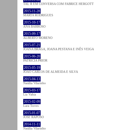
TAL R EM CONVERSA COM FABRICE HERGOTT
2015-11-28
MARTA RODRIGUES
2015-10-17
ANA BARROSO
2015-09-17
ALBERTO MORENO
2015-07-21
JOANA BRAGA, JOANA PESTANA E INÊS VEIGA
2015-06-20
PATRÍCIA PRIOR
2015-05-19
JOÃO CARLOS DE ALMEIDA E SILVA
2015-04-13
Natália Vilarinho
2015-03-17
Liz Vahia
2015-02-09
Lara Torres
2015-01-07
JOSÉ RAPOSO
2014-11-11
Natália Vilarinho