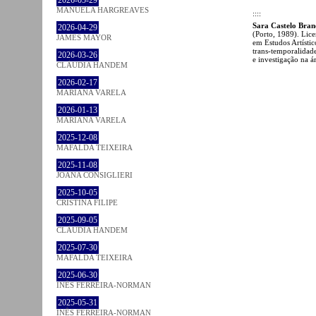
2026-05-29
MANUELA HARGREAVES
::::
Sara Castelo Bran
2026-04-29
(Porto, 1989). Lic
JAMES MAYOR
em Estudos Artístic
trans-temporalidad
2026-03-26
e investigação na 
CLÁUDIA HANDEM
2026-02-17
MARIANA VARELA
2026-01-13
MARIANA VARELA
2025-12-08
MAFALDA TEIXEIRA
2025-11-08
JOANA CONSIGLIERI
2025-10-05
CRISTINA FILIPE
2025-09-05
CLÁUDIA HANDEM
2025-07-30
MAFALDA TEIXEIRA
2025-06-30
INÊS FERREIRA-NORMAN
2025-05-31
INÊS FERREIRA-NORMAN