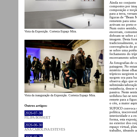
Ainda no conjunto f
compostos por ima
composição e torção
para a terra, versa
figuras de “Beam M
remetem para uma m
activam no preto-e
Num outro sentido, 
Vista da Exposição. Cortesia Espaço Mira.
encerram, comummen
dobram-se sobre a 
imagem. Desta forma
tradicionalmente, 
convergência do po
se sobre uma potên
fechamento do tríp
encerramento sobre
As fotografias de c
paisagem. No entant
mistério desse olha
trípticos surgirem
surgem ora para ba
observa algo que es
submissão/adoração
resistência, descer
passiva. Neste sen
Vista da inauguração da Exposição. Cortesia Espaço Mira.
urdidura faz-se ne
remete para a figu
o céu, a maior asp
Outros artigos:
SUFOCO convoca uma
política, inscreven
2026-07-30
interioridade e a e
FILIPA BOSSUET
forma, esta exposiç
no exterior dos cor
2026-06-30
espaço virtual, pla
ANA CAROLINA ESTEVES
trabalho, ideando 