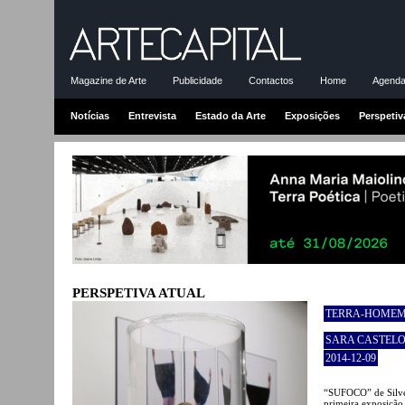
Magazine de Arte
Publicidade
Contactos
Home
Agenda-
Notícias
Entrevista
Estado da Arte
Exposições
Perspetiv
PERSPETIVA ATUAL
TERRA-HOMEM
SARA CASTEL
2014-12-09
“SUFOCO” de Silves
primeira exposição