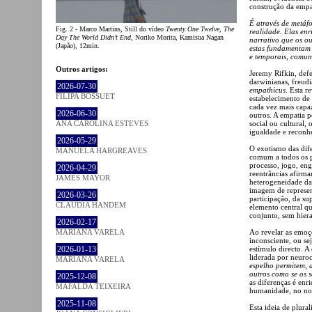
construção da empat
É através de metáf
Fig. 2 - Marco Martins, Still do vídeo
Twenty One Twelve, The
realidade. Elas en
Day The World Didn’t End
, Noriko Morita, Kamisua Nagan
narrativo que os o
(Japão), 12min.
estas fundamentam 
e temporais, comum
Outros artigos:
Jeremy Rifkin, def
darwinianas, freudi
2026-07-30
empathicus
. Esta r
FILIPA BOSSUET
estabelecimento de 
cada vez mais capaz
2026-06-30
outros. A empatia po
social ou cultural
ANA CAROLINA ESTEVES
igualdade e reconh
2026-05-29
O exotismo das dife
MANUELA HARGREAVES
comum a todos os p
processo, jogo, eng
2026-04-29
reentrâncias afirma
JAMES MAYOR
heterogeneidade da
imagem de represen
2026-03-26
participação, da su
CLÁUDIA HANDEM
elemento central q
conjunto, sem hiera
2026-02-17
Ao revelar as emoç
MARIANA VARELA
inconsciente, ou se
estímulo directo. A
2026-01-13
liderada por neuroc
MARIANA VARELA
espelho permitem, 
outros como se os 
2025-12-08
as diferenças é en
MAFALDA TEIXEIRA
humanidade, no noss
2025-11-08
Esta ideia de plura