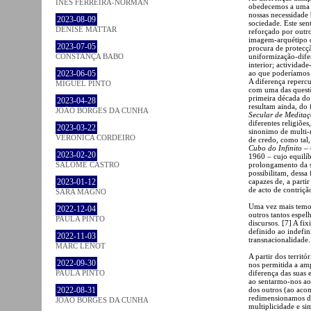
INÊS FERREIRA-NORMAN
obedecemos a uma ce
nossas necessidade 
2023-08-09
sociedade. Este sen
DENISE MATTAR
reforçado por outr
imagem-arquétipo d
2023-07-05
procura de protecç
uniformização-difer
CONSTANÇA BABO
interior; actividad
ao que poderíamos p
2023-06-05
A diferença repercu
MIGUEL PINTO
com uma das questõ
primeira década do
2023-04-28
resultam ainda, do
JOÃO BORGES DA CUNHA
Secular de Medita
diferentes religiõe
2023-03-22
sinonimo de multi-r
VERONICA CORDEIRO
de credo, como tal,
Cubo do Infinito
– 
2023-02-20
1960 – cujo equilíb
prolongamento da su
SALOMÉ CASTRO
possibilitam, dessa
capazes de, a parti
2023-01-12
de acto de contriçã
SARA MAGNO
Uma vez mais temos
2022-12-04
outros tantos espe
PAULA PINTO
discursos. [7] A fi
definido ao indefin
2022-11-03
transnacionalidade.
MARC LENOT
A partir dos territór
2022-09-30
nos permitida a am
diferença das suas
PAULA PINTO
ao sentarmo-nos ao
dos outros (ao aco
2022-08-31
redimensionamos d
JOÃO BORGES DA CUNHA
multiplicidade e si