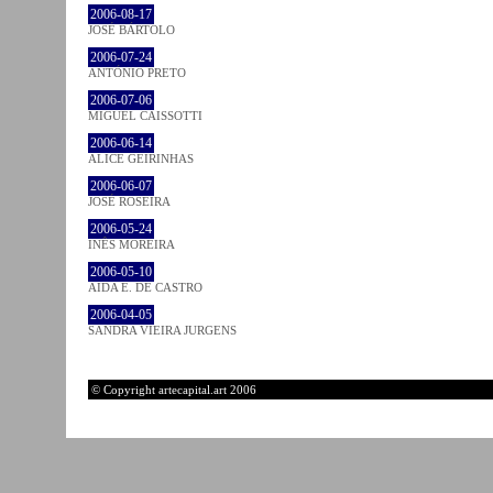
2006-08-17
JOSÉ BÁRTOLO
2006-07-24
ANTÓNIO PRETO
2006-07-06
MIGUEL CAISSOTTI
2006-06-14
ALICE GEIRINHAS
2006-06-07
JOSÉ ROSEIRA
2006-05-24
INÊS MOREIRA
2006-05-10
AIDA E. DE CASTRO
2006-04-05
SANDRA VIEIRA JURGENS
© Copyright artecapital.art 2006