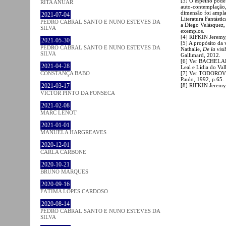
[3] O espelho pode 
RITA ANUAR
auto-contemplação, 
dimensão foi ampla
2021-07-04
Literatura Fantást
PEDRO CABRAL SANTO E NUNO ESTEVES DA
a Diego Velásquez,
SILVA
exemplos.
[4] RIFKIN Jeremy,
2021-05-30
[5] A propósito da
PEDRO CABRAL SANTO E NUNO ESTEVES DA
Nathalie,
De la visi
SILVA
Gallimard, 2012.
[6] Ver BACHELA
2021-04-28
Leal e Lídia do Val
[7] Ver TODOROV
CONSTANÇA BABO
Paulo, 1992, p.65.
[8] RIFKIN Jeremy,
2021-03-17
VICTOR PINTO DA FONSECA
2021-02-08
MARC LENOT
2021-01-01
MANUELA HARGREAVES
2020-12-01
CARLA CARBONE
2020-10-21
BRUNO MARQUES
2020-09-16
FÁTIMA LOPES CARDOSO
2020-08-14
PEDRO CABRAL SANTO E NUNO ESTEVES DA
SILVA