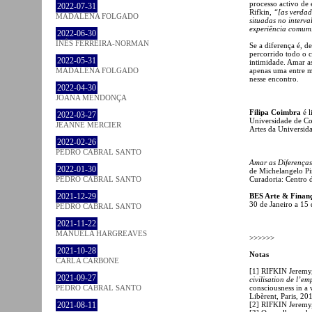
processo activo de
2022-07-31
Rifkin,
“[as verdad
MADALENA FOLGADO
situadas no interv
experiência comum.
2022-06-30
INÊS FERREIRA-NORMAN
Se a diferença é, d
percorrido todo o 
2022-05-31
intimidade. Amar as
apenas uma entre mi
MADALENA FOLGADO
nesse encontro.
2022-04-30
JOANA MENDONÇA
Filipa Coimbra
é l
2022-03-27
Universidade de Coi
JEANNE MERCIER
Artes da Universid
2022-02-26
PEDRO CABRAL SANTO
Amar as Diferenças
2022-01-30
de Michelangelo Pi
Curadoria: Centro d
PEDRO CABRAL SANTO
BES Arte & Finan
2021-12-29
30 de Janeiro a 15 
PEDRO CABRAL SANTO
2021-11-22
MANUELA HARGREAVES
>>>>>>
2021-10-28
Notas
CARLA CARBONE
[1] RIFKIN Jeremy
2021-09-27
civilisation de l’em
consciousness in a 
PEDRO CABRAL SANTO
Libèrent, Paris, 201
[2] RIFKIN Jeremy
2021-08-11