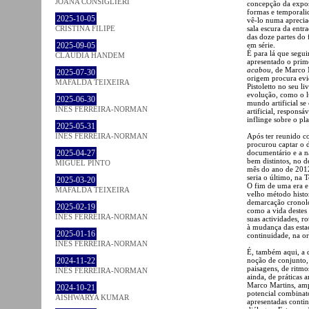
JOANA CONSIGLIERI
concepção da expos
formas e temporali
2025-10-05
vê-lo numa aprecia
sala escura da ent
CRISTINA FILIPE
das doze partes do
em série.
2025-09-05
É para lá que segui
CLÁUDIA HANDEM
apresentado o prim
acabou
, de Marco 
2025-07-30
origem procura evi
MAFALDA TEIXEIRA
Pistoletto no seu li
evolução, como o l
2025-06-30
mundo artificial se
INÊS FERREIRA-NORMAN
artificial, respons
inflinge sobre o p
2025-05-31
Após ter reunido c
INÊS FERREIRA-NORMAN
procurou captar o d
documentário e a na
2025-04-27
bem distintos, no 
MIGUEL PINTO
mês do ano de 2012
seria o último, na T
2025-03-20
O fim de uma era e 
MAFALDA TEIXEIRA
velho método histo
demarcação cronológ
2025-02-19
como a vida destes
INÊS FERREIRA-NORMAN
suas actividades, r
à mudança das esta
2025-01-16
continuidade, na or
INÊS FERREIRA-NORMAN
É, também aqui, a d
noção de conjunto, 
2024-11-22
paisagens, de ritmos
INÊS FERREIRA-NORMAN
ainda, de práticas a
Marco Martins, ampl
2024-10-21
potencial combinató
AISHWARYA KUMAR
apresentadas cont