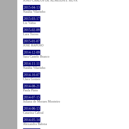
JOÃO CARLOS DE ALMEIDA E SILVA
2015-04-13
Natália Vilarinho
2015-03-17
Liz Vahia
2015-02-09
Lara Torres
2015-01-07
JOSÉ RAPOSO
2014-12-09
Sara Castelo Branco
2014-11-11
Natália Vilarinho
2014-10-07
Clara Gomes
2014-08-21
Paula Pinto
2014-07-15
Juliana de Moraes Monteiro
2014-06-13
Catarina Cabral
2014-05-14
Alexandra Balona