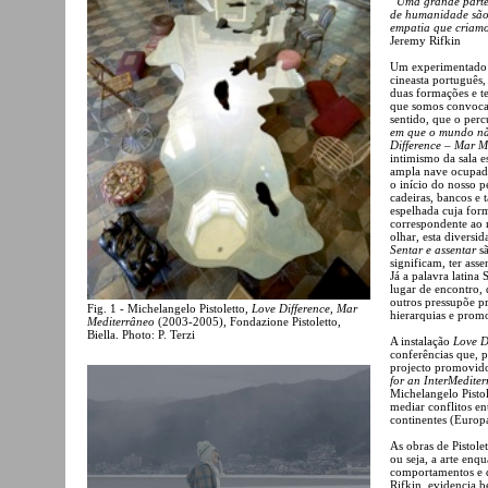
“Uma grande parte 
de humanidade são 
empatia que criamos
Jeremy Rifkin
Um experimentado a
cineasta português,
duas formações e te
que somos convocado
sentido, que o perc
em que o mundo n
Difference – Mar M
intimismo da sala e
ampla nave ocupada
o início do nosso 
cadeiras, bancos e 
espelhada cuja for
correspondente ao 
olhar, esta diversid
Sentar e assentar
sã
significam, ter assen
Já a palavra latina 
lugar de encontro,
outros pressupõe p
Fig. 1 - Michelangelo Pistoletto,
Love Difference, Mar
hierarquias e prom
Mediterrâneo
(2003-2005), Fondazione Pistoletto,
Biella. Photo: P. Terzi
A instalação
Love D
conferências que, p
projecto promovido
for an InterMediter
Michelangelo Pisto
mediar conflitos en
continentes (Europa
As obras de Pistolet
ou seja, a arte en
comportamentos e d
Rifkin, evidencia 