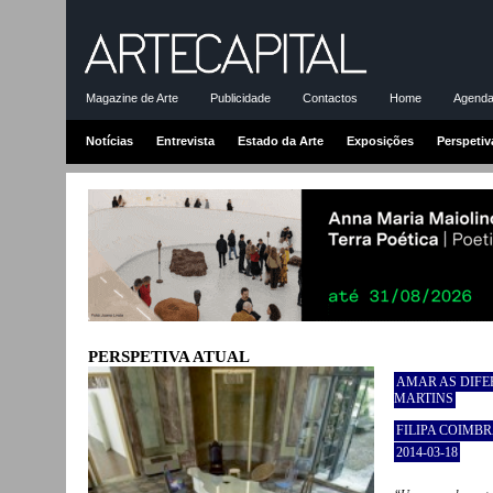
Magazine de Arte
Publicidade
Contactos
Home
Agenda-
Notícias
Entrevista
Estado da Arte
Exposições
Perspetiv
PERSPETIVA ATUAL
AMAR AS DIFE
MARTINS
FILIPA COIMB
2014-03-18