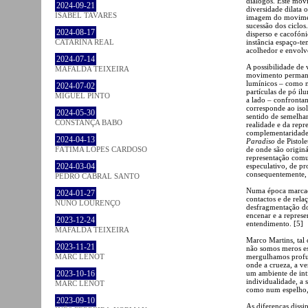
diálogos. Este mov
2024-09-21
diversidade dilata
ISABEL TAVARES
imagem do moviment
sucessão dos ciclos
2024-08-17
disperso e cacofón
instância espaço-te
CATARINA REAL
acolhedor e envolve
2024-07-14
A possibilidade de 
MAFALDA TEIXEIRA
movimento permanen
lumínicos – como n
2024-07-02
partículas de pó il
MIGUEL PINTO
a lado – confronta
corresponde ao isol
2024-05-30
sentido de semelha
CONSTANÇA BABO
realidade e da rep
complementaridade 
2024-04-13
Paradiso
de Pistole
de onde são originá
FÁTIMA LOPES CARDOSO
representação comu
especulativo, de p
2024-03-04
consequentemente, 
PEDRO CABRAL SANTO
Numa época marcada
2024-01-27
contactos e de rel
NUNO LOURENÇO
desfragmentação do
encenar e a represe
2023-12-24
entendimento. [5]
MAFALDA TEIXEIRA
Marco Martins, tal 
2023-11-21
não somos meros es
mergulhamos profun
MARC LENOT
onde a crueza, a v
um ambiente de inti
2023-10-16
individualidade, a 
MARC LENOT
como num espelho, 
2023-09-10
As diferenças diss