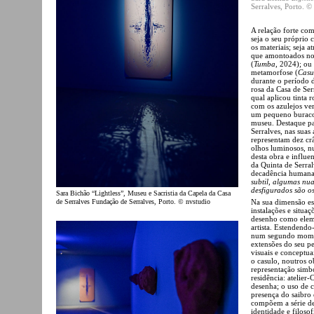
Serralves, Porto. ©
A relação forte com
seja o seu próprio 
os materiais; seja a
que amontoados no 
(
Tumba
, 2024); ou
metamorfose (
Casu
durante o período d
rosa da Casa de Se
qual aplicou tinta 
com os azulejos ver
um pequeno burac
museu. Destaque pa
Serralves, nas suas 
representam dez cr
olhos luminosos, n
desta obra e influe
da Quinta de Serral
decadência humana 
subtil, algumas nua
desfigurados são os
Sara Bichão “Lightless”, Museu e Sacristia da Capela da Casa
de Serralves Fundação de Serralves, Porto. © nvstudio
Na sua dimensão esc
instalações e situa
desenho como eleme
artista. Estendendo
num segundo momen
extensões do seu p
visuais e conceptua
o casulo, noutros 
representação simbó
residência: atelier
desenha; o uso de c
presença do saibro 
compõem a série de
identidade e filoso