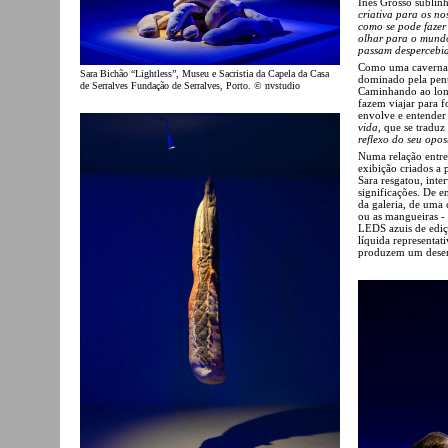
Inês Grosso sublinh
criativa para os no
como se pode fazer
olhar para o mundo
passam despercebi
Como uma caverna
Sara Bichão “Lightless”, Museu e Sacristia da Capela da Casa
dominado pela penu
de Serralves Fundação de Serralves, Porto. © nvstudio
Caminhando ao long
fazem viajar para f
envolve e entender
vida
, que se tradu
reflexo do seu opos
Numa relação entre
exibição criados a p
Sara resgatou, inte
significações. De e
da galeria, de uma
ou as mangueiras - 
LEDS azuis de ediç
líquida representati
produzem um desen