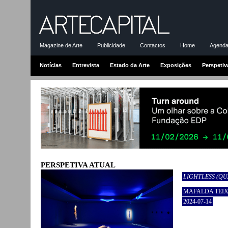
Magazine de Arte
Publicidade
Contactos
Home
Agenda-
Notícias
Entrevista
Estado da Arte
Exposições
Perspetiv
PERSPETIVA ATUAL
LIGHTLESS (QU
MAFALDA TEIX
2024-07-14