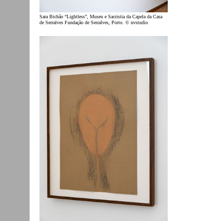
Sara Bichão “Lightless”, Museu e Sacristia da Capela da Casa
de Serralves Fundação de Serralves, Porto. © nvstudio