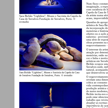
Num fluxo constant
imaginação, a exp
com curadoria de I
Capela da Casa de S
da artista numa sér
Sara Bichão “Lightless”, Museu e Sacristia da Capela da
acaso, imprevisibil
Casa de Serralves Fundação de Serralves, Porto. ©
nvstudio
Questões de apropr
artística de Sara B
da incorporação de
memórias e históri
objetos ou a ação 
natureza - provenie
uma série de expos
obras presentes na
reaproveitamento - 
O interesse da arti
atração por determi
memórias, estão na
cor e linha e motiv
artísticas em Serra
Bichão ocupou uma 
Serralves onde, im
natural, acompanho
Sara Bichão “Lightless”, Museu e Sacristia da Capela da Casa
que desenvolveu um 
de Serralves Fundação de Serralves, Porto. © nvstudio
O reaproveitamento
revelam uma dimens
crítica ao consumo
vida contemporânea
produção artística
de meios modestos, 
Bichão incita-nos a
pode estar silenci
trabalho que
reivin
desafiar as normas
importância da sus