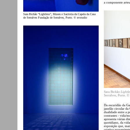
a componente artesa
Sara Bichão “Lightless”, Museu e Sacristia da Capela da Casa
de Serralves Fundação de Serralves, Porto. © nvstudio
Sara Bichão
Lightle
Serralves, Porto. ©
Da escuridão da Ga
janelão circular da
dualidade entre a 
contrastes - vida/mo
apresenta várias di
quotidiano, da vida
exposição que, mai
criativa provenient