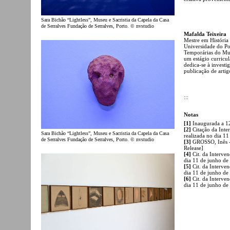
Sara Bichão “Lightless”, Museu e Sacristia da Capela da Casa
de Serralves Fundação de Serralves, Porto. © nvstudio
Mafalda Teixeira
Mestre em História 
Universidade do Po
Temporárias do Mus
um estágio curricu
dedica-se à invest
publicação de artigo
:::
Notas
[1]
Inaugurada a 12
[2]
Citação da Inte
Sara Bichão “Lightless”, Museu e Sacristia da Capela da Casa
realizada no dia 1
de Serralves Fundação de Serralves, Porto. © nvstudio
[3]
GROSSO, Inês 
Release]
[4]
Cit. da Interven
dia 11 de junho de
[5]
Cit. da Interven
dia 11 de junho de
[6]
Cit. da Interven
dia 11 de junho de