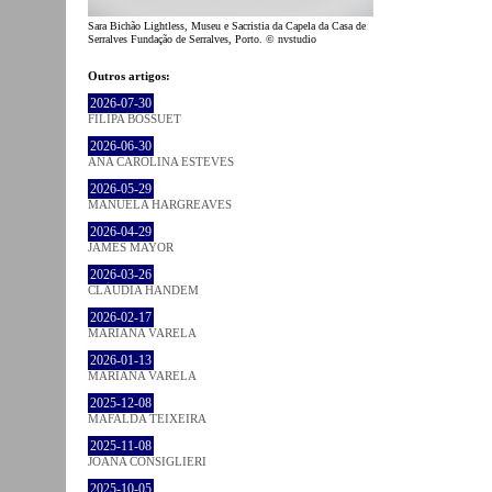
Sara Bichão Lightless, Museu e Sacristia da Capela da Casa de
Serralves Fundação de Serralves, Porto. © nvstudio
Outros artigos:
2026-07-30
FILIPA BOSSUET
2026-06-30
ANA CAROLINA ESTEVES
2026-05-29
MANUELA HARGREAVES
2026-04-29
JAMES MAYOR
2026-03-26
CLÁUDIA HANDEM
2026-02-17
MARIANA VARELA
2026-01-13
MARIANA VARELA
2025-12-08
MAFALDA TEIXEIRA
2025-11-08
JOANA CONSIGLIERI
2025-10-05