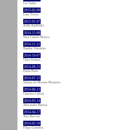
Liz Vahia
2015-02-09
Lara Torres
2015-01-07
JOSÉ RAPOSO
2014-12-09
Sara Castelo Branco
2014-11-11
Natália Vilarinho
2014-10-07
Clara Gomes
2014-08-21
Paula Pinto
2014-07-15
Juliana de Moraes Monteiro
2014-06-13
Catarina Cabral
2014-05-14
Alexandra Balona
2014-04-17
Ana Barroso
2014-03-18
Filipa Coimbra