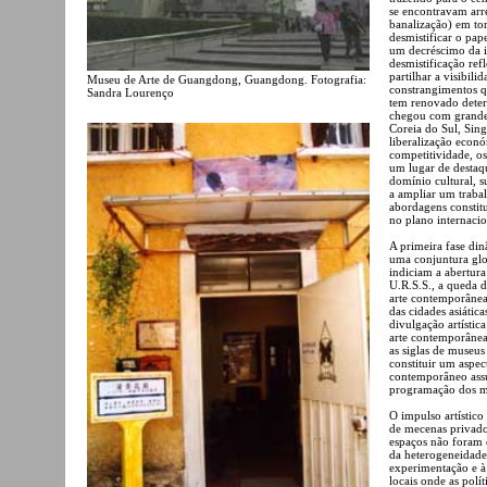
se encontravam arr
banalização) em tor
desmistificar o pa
um decréscimo da i
desmistificação ref
partilhar a visibili
Museu de Arte de Guangdong, Guangdong. Fotografia:
constrangimentos q
Sandra Lourenço
tem renovado deter
chegou com grande 
Coreia do Sul, Sing
liberalização econó
competitividade, o
um lugar de destaq
domínio cultural, s
a ampliar um trabal
abordagens constit
no plano internacio
A primeira fase di
uma conjuntura glob
indiciam a abertur
U.R.S.S., a queda 
arte contemporânea
das cidades asiátic
divulgação artístic
arte contemporânea
as siglas de museu
constituir um aspe
contemporâneo assu
programação dos m
O impulso artístico
de mecenas privados
espaços não foram 
da heterogeneidade 
experimentação e à
locais onde as polí