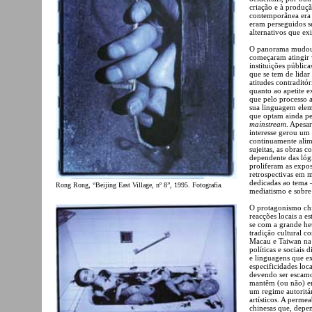
criação e à produçã
contemporânea era o
eram perseguidos s
alternativos que ex
O panorama mudou 
começaram atingir 
instituições públic
que se tem de lidar
atitudes contraditó
quanto ao apetite e
que pelo processo a
sua linguagem elem
que optam ainda pel
mainstream
. Apesa
interesse gerou um
continuamente alim
sujeitas, as obras
dependente das ló
proliferam as expo
retrospectivas em m
dedicadas ao tema 
Rong Rong, “Beijing East Village, nº 8”, 1995. Fotografia.
mediatismo e sobre o
O protagonismo chi
reacções locais a e
se com a grande he
tradição cultural 
Macau e Taiwan na s
políticas e sociais 
e linguagens que e
especificidades loc
devendo ser escamo
mantêm (ou não) ent
um regime autoritá
artísticos. A perme
chinesas que, depe