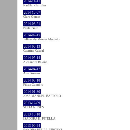
2014-11-11
Natália Vilarinho
2014-10-07
Clara Gomes
2014-08-21
Paula Pinto
2014-07-15
Juliana de Moraes Monteiro
2014-06-13
Catarina Cabral
2014-05-14
Alexandra Balona
2014-04-17
Ana Barroso
2014-03-18
Filipa Coimbra
2014-01-30
JOSÉ MANUEL BÁRTOLO
2013-12-09
SOFIA NUNES
2013-10-18
ISADORA H. PITELLA
2013-09-24
SANDRA VIEIRA JÜRGENS