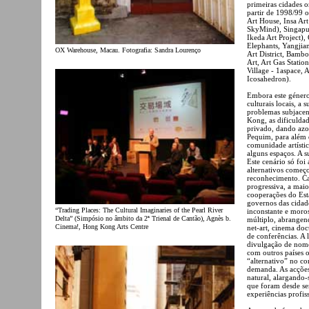
primeiras cidades o
partir de 1998/99 o
Art House, Insa Art
SkyMind), Singapura
Ikeda Art Project),
Elephants, Yangji
OX Warehouse, Macau. Fotografia: Sandra Lourenço
Art District, Bamb
Art, Art Gas Statio
Village - 1aspace, 
Icosahedron).
Embora este género
culturais locais, a
problemas subjacen
Kong, as dificuldad
privado, dando azo
Pequim, para além 
comunidade artísti
alguns espaços. A s
Este cenário só foi
alternativos começo
reconhecimento. Ca
progressiva, a mai
cooperações do Est
governos das cidade
“Trading Places: The Cultural Imaginaries of the Pearl River
inconstante e moro
Delta” (Simpósio no âmbito da 2ª Trienal de Cantão), Agnès b.
múltiplo, abrangend
Cinema!, Hong Kong Arts Centre
net-art, cinema do
de conferências. A 
divulgação de nomes
com outros países 
“alternativo” no co
demanda. As acçõe
natural, alargando-
que foram desde sem
experiências profis