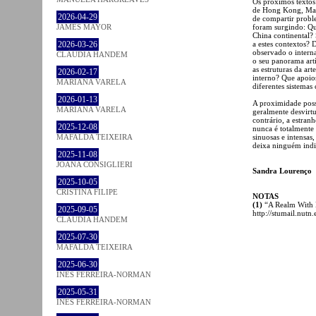
Os próximos textos 
de Hong Kong, Maca
2026-04-29
de compartir probl
JAMES MAYOR
foram surgindo: Que
China continental? S
2026-03-26
a estes contextos? 
observado o intern
CLÁUDIA HANDEM
o seu panorama ar
as estruturas da ar
2026-02-17
interno? Que apoios
MARIANA VARELA
diferentes sistemas
2026-01-13
A proximidade possi
MARIANA VARELA
geralmente desvirtu
contrário, a estran
2025-12-08
nunca é totalmente
MAFALDA TEIXEIRA
sinuosas e intensas
deixa ninguém indi
2025-11-08
JOANA CONSIGLIERI
Sandra Lourenço
2025-10-05
CRISTINA FILIPE
NOTAS
(1)
“A Realm With 
2025-09-05
http://stumail.nu
CLÁUDIA HANDEM
2025-07-30
MAFALDA TEIXEIRA
2025-06-30
INÊS FERREIRA-NORMAN
2025-05-31
INÊS FERREIRA-NORMAN