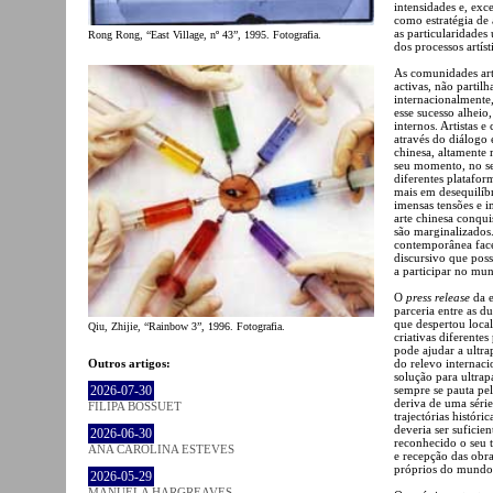
intensidades e, exce
como estratégia de
as particularidade
Rong Rong, “East Village, nº 43”, 1995. Fotografia.
dos processos artíst
As comunidades art
activas, não partil
internacionalmente
esse sucesso alheio
internos. Artistas
através do diálogo
chinesa, altamente
seu momento, no s
diferentes platafo
mais em desequilíbr
imensas tensões e 
arte chinesa conqui
são marginalizados.
contemporânea face
discursivo que poss
a participar no mu
O
press release
da e
parceria entre as 
que despertou loca
Qiu, Zhijie, “Rainbow 3”, 1996. Fotografia.
criativas diferente
pode ajudar a ultr
Outros artigos:
do relevo internaci
solução para ultrap
2026-07-30
sempre se pauta pel
deriva de uma série 
FILIPA BOSSUET
trajectórias histór
deveria ser suficien
2026-06-30
reconhecido o seu t
ANA CAROLINA ESTEVES
e recepção das obr
próprios do mundo a
2026-05-29
MANUELA HARGREAVES