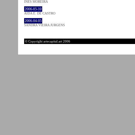
INÊS MOREIRA
2006-05-10
AIDA E. DE CASTRO
2006-04-05
SANDRA VIEIRA JURGENS
© Copyright artecapital.art 2006