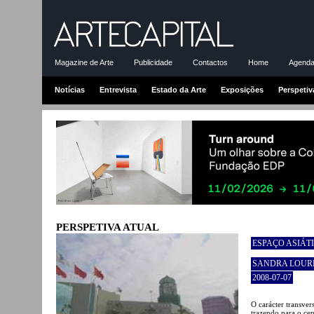
Magazine de Arte
Publicidade
Contactos
Home
Agenda-
Notícias
Entrevista
Estado da Arte
Exposições
Perspetiv
PERSPETIVA ATUAL
ESPAÇO ASIÁT
SANDRA LOUR
2008-07-07
O carácter transver
trazendo para o cen