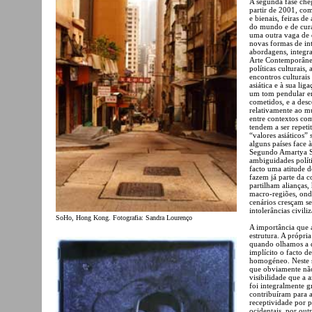
A segunda fase cheg
partir de 2001, co
e bienais, feiras d
do mundo e de cura
uma outra vaga de d
novas formas de int
abordagens, integr
Arte Contemporânea
políticas culturais,
encontros culturais
asiática e à sua li
um tom pendular en
cometidos, e a des
relativamente ao mu
entre contextos com
tendem a ser repeti
“valores asiáticos”
alguns países face
Segundo Amartya Se
ambiguidades políti
facto uma atitude d
fazem já parte da c
partilham alianças,
macro-regiões, onde
cenários cresçam se
intolerâncias civil
SoHo, Hong Kong. Fotografia: Sandra Lourenço
A importância que a
estrutura. A própri
quando olhamos a di
implícito o facto d
homogéneo. Neste s
que obviamente não
visibilidade que a 
foi integralmente g
contribuíram para a
receptividade por p
ocidentais, por out