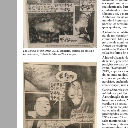
e a seguir emitiu u
sua identidade. Par
combatendo contra 
filmando-se, a marr
Ambas as iniciativa
mundo é impermanen
porque, os seres 
quer queiram, quer
A identidade coleti
pai de um caçador 
comerciais. Mas, es
porque ele continuo
Amorales resolveu t
estética de Malevic
The Tongue of the Dead
, 2012, serigrafia, cortesia do artista e
colagens feitos de c
kurimanzutto, Cidade do México/Nova Iorque.
A hiperbolização d
de tecido, preench
posições sexuais, is
como “
Gossipclub
”
2019, explora a cl
do eu, mas, na desi
corpo e no pender 
narcísico, enchend
emancipação, mas u
Carlos Amorales tem
módulos e padrões p
A reutilização de u
batam nos vidros, “
escultura de resina
em “
Life in the fold
variedades do mesm
prolongadas, altera
“
Black cloud
” é o 
salas interiores sã
borboletas pretas o
contemporânea. A i