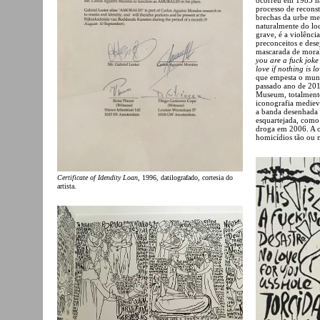
processo de reconst
brechas da urbe me
naturalmente do lo
grave, é a violência
preconceitos e dese
mascarada de moral
you are a fuck joke
love if nothing is l
que empesta o mun
passado ano de 201
Museum, totalmente
iconografia medieva
a banda desenhada 
esquartejada, como
droga em 2006. A 
homicídios tão ou m
Certificate of Idendity Loan
, 1996, datilografado, cortesia do
artista.