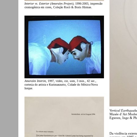
Interior vs. Exterior (Amorales Project)
, 1996-2003, impressão
cromogénica em cores, Coleção Rocó & Boris Hirmas.
Amorales Interim
, 1997, video, cor, som, 3 min., 42 sec.,
cortesia do artista e Kurimanzutto, Cidade do México/Nova
Iorque.
Vertical Earthquak
Musée d´Art Moder
Egteren, Inge & Ph
Da violência extern
ocorreu em 1985 na