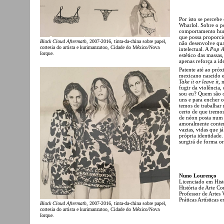
Por isto se percebe 
Wharlol. Sobre o po
comportamento huma
que possa proporcio
Black Cloud Aftermath
, 2007-2016, tinta-da-china sobre papel,
não desenvolve qu
cortesia do artista e kurimanzutoo, Cidade do México/Nova
intelectual. A
Pop A
Iorque.
estético das massa
apenas reforça a id
Patente até ao próx
mexicano nascido e
Take it or leave it
, 
fugir da violência,
sou eu? Quem são o
uns e para encher o
temos de trabalhar 
certo de que iremo
de néon posta num
amoralmente conte
vazias, vidas que j
própria identidade
surgirá de forma or
Nuno Lourenço
Licenciado em Hist
História de Arte C
Professor de Artes
Práticas Artísticas
Black Cloud Aftermath
, 2007-2016, tinta-da-china sobre papel,
cortesia do artista e kurimanzutoo, Cidade do México/Nova
Iorque.