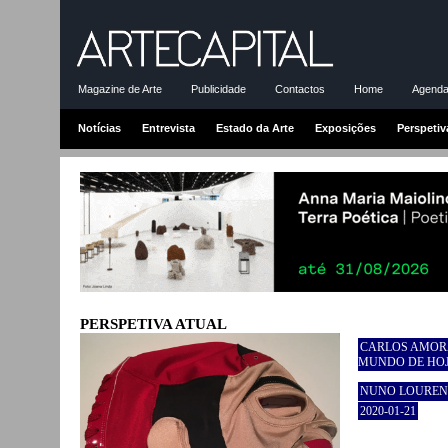
Magazine de Arte
Publicidade
Contactos
Home
Agenda-
Notícias
Entrevista
Estado da Arte
Exposições
Perspetiv
PERSPETIVA ATUAL
CARLOS AMORA
MUNDO DE HO
NUNO LOURE
2020-01-21