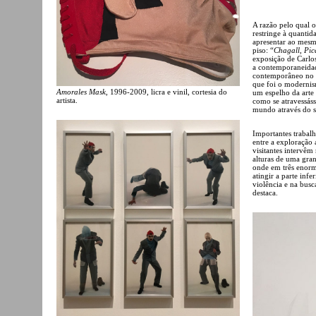
A razão pelo qual 
restringe à quanti
apresentar ao mesm
piso: “
Chagall, Pic
exposição de Carlo
a contemporaneidad
contemporâneo no s
que foi o modernis
Amorales Mask
, 1996-2009, licra e vinil, cortesia do
um espelho da arte
artista.
como se atravessás
mundo através do s
Importantes trabal
entre a exploração
visitantes intervêm
alturas de uma gran
onde em três enorm
atingir a parte inf
violência e na busc
destaca.