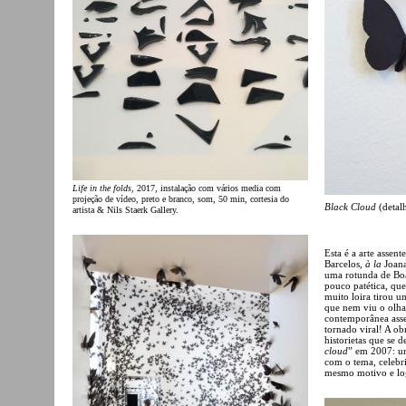
Life in the folds
, 2017, instalação com vários media com
projeção de vídeo, preto e branco, som, 50 min, cortesia do
Black Cloud
(detal
artista & Nils Staerk Gallery.
Esta é a arte assen
Barcelos,
à la
Joana
uma rotunda de Boa
pouco patética, qu
muito loira tirou 
que nem viu o olhar 
contemporânea asse
tornado viral! A ob
historietas que se 
cloud
” em 2007: um
com o tema, celebr
mesmo motivo e lo