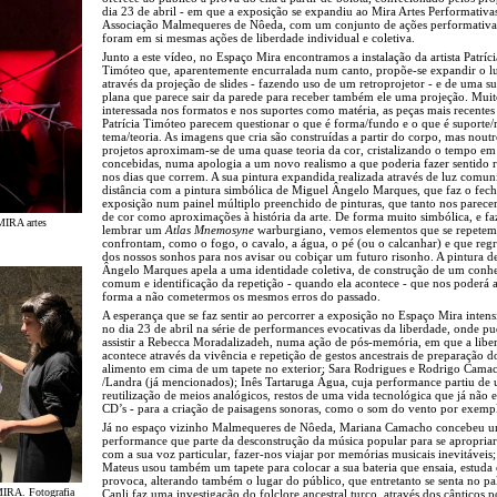
dia 23 de abril - em que a exposição se expandiu ao Mira Artes Performativas
Associação Malmequeres de Nôeda, com um conjunto de ações performativa
foram em si mesmas ações de liberdade individual e coletiva.
Junto a este vídeo, no Espaço Mira encontramos a instalação da artista Patríci
Timóteo que, aparentemente encurralada num canto, propõe-se expandir o l
através da projeção de slides - fazendo uso de um retroprojetor - e de uma su
plana que parece sair da parede para receber também ele uma projeção. Mui
interessada nos formatos e nos suportes como matéria, as peças mais recentes
Patrícia Timóteo parecem questionar o que é forma/fundo e o que é suporte/
tema/teoria. As imagens que cria são construídas a partir do corpo, mas noutr
projetos aproximam-se de uma quase teoria da cor, cristalizando o tempo em
concebidas, numa apologia a um novo realismo a que poderia fazer sentido r
nos dias que correm. A sua pintura expandida realizada através de luz comun
distância com a pintura simbólica de Miguel Ângelo Marques, que faz o fec
exposição num painel múltiplo preenchido de pinturas, que tanto nos parece
de cor como aproximações à história da arte. De forma muito simbólica, e f
MIRA artes
lembrar um
Atlas Mnemosyne
warburgiano, vemos elementos que se repetem
confrontam, como o fogo, o cavalo, a água, o pé (ou o calcanhar) e que reg
dos nossos sonhos para nos avisar ou cobiçar um futuro risonho. A pintura 
Ângelo Marques apela a uma identidade coletiva, de construção de um conh
comum e identificação da repetição - quando ela acontece - que nos poderá a
forma a não cometermos os mesmos erros do passado.
A esperança que se faz sentir ao percorrer a exposição no Espaço Mira intens
no dia 23 de abril na série de performances evocativas da liberdade, onde 
assistir a Rebecca Moradalizadeh, numa ação de pós-memória, em que a libe
acontece através da vivência e repetição de gestos ancestrais de preparação d
alimento em cima de um tapete no exterior; Sara Rodrigues e Rodrigo Cama
/Landra (já mencionados); Inês Tartaruga Água, cuja performance partiu de
reutilização de meios analógicos, restos de uma vida tecnológica que já não ex
CD’s - para a criação de paisagens sonoras, como o som do vento por exemp
Já no espaço vizinho Malmequeres de Nôeda, Mariana Camacho concebeu 
performance que parte da desconstrução da música popular para se apropriar 
com a sua voz particular, fazer-nos viajar por memórias musicais inevitáveis;
Mateus usou também um tapete para colocar a sua bateria que ensaia, estuda 
provoca, alterando também o lugar do público, que entretanto se senta no pa
 MIRA. Fotografia
Canli faz uma investigação do folclore ancestral turco, através dos cânticos p