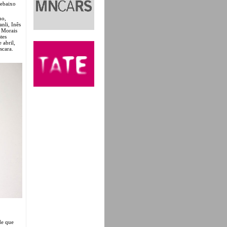
Debaixo
ho,
nli, Inês
e Morais
tes
 abril,
scara.
de que