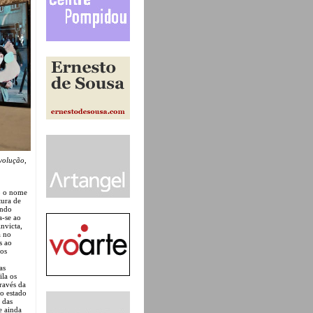
olução
,
ob o nome
tura de
undo
a-se ao
nvicta,
a no
s ao
los
as
ila os
través da
o estado
 das
e ainda