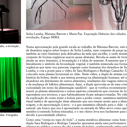
Sofia Lomba, Mariana Barrote e Maria Paz. Exposição
Debaixo das cidades,
revolução
, Espaço MIRA.
es, a revolução',
Numa aproximação pela grande escala ao trabalho de Mariana Barrote, está o
de desenhos negros sobre branco de Sofia Lomba, num conjunto de peças qu
também ao (ser) feminino pela delicadeza da seda que escolhe, e onde sent
conjunto de formas orgânicas suaves quase abstratas. Revela-se assim de form
alusão ao sexo feminino, à fecundação e à ideia de semente. A semente que é
literalmente o símbolo da fecundação vegetal, é também misturada nas form
orgânicas que tanto nos parecem vegetais como humanas dos desenhos de So
Lomba, e cria a ponte para o vídeo de Sara Rodrigues e Rodrigo Camacho /
colocado num plasma horizontal no chão. Neste vídeo, a dupla de artistas co
história da bolota, desde a sua intensa presença na alimentação humana, até 
abandono em detrimento de outros alimentos, resultantes das viagens intercon
e da mudança de hábitos alimentares. Aqui, a dupla aproveita-se de uma cres
curiosidade em torno da alimentação saudável - que se verifica recentemente 
inserir as plantas alimentícias e outras espécies comestíveis que crescem de f
espontânea nos terrenos, e que habitualmente ficam subaproveitadas. No víd
da explicação de como tratar a bolota para a poder comer, assistimos també
ritual estético de apreciação deste alimento que nos remete muito para a ideia
origem, e de aproximação à terra - e a que assistimos olhando para o chão - 
natural: um frasco que nos é apresentado na entrada do Mira serve como ape
sentidos (contendo bolota triturada), e o seu cheiro leva-nos facilmente para
devido à proximidade olfativa.
̂da. Fotografia
Como uma “cereja no topo do bolo”, e numa metáfora alimentar como bem c
dupla Sara Rodrigues e Rodrigo Camacho apresenta ainda uma performance
oferece ao público a prova do chá a partir de bolota, confecionado pelos pró