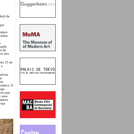
bril de
que
sempre
mitia
a
mação
ca de
ior dos
 do 25 de
 a
níveis
is
 em
riativa. O
ongo
cos que
de uma
ríamos
raça