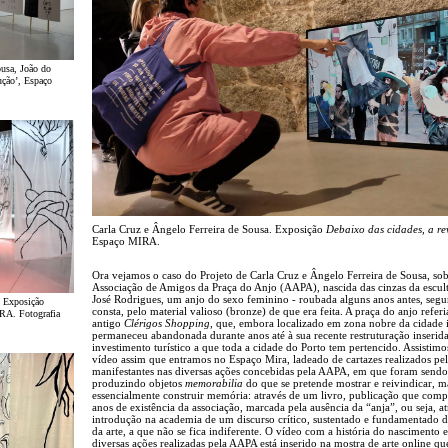
usa, João do
̧ão’, Espaço
Carla Cruz e Ângelo Ferreira de Sousa. Exposição
Debaixo das cidades, a rev
Espaço MIRA.
Ora vejamos o caso do Projeto de Carla Cruz e Ângelo Ferreira de Sousa, s
Associação de Amigos da Praça do Anjo (AAPA), nascida das cinzas da escul
José Rodrigues, um anjo do sexo feminino - roubada alguns anos antes, seg
. Exposição
consta, pelo material valioso (bronze) de que era feita. A praça do anjo referi
MIRA. Fotografia
antigo
Clérigos Shopping
, que, embora localizado em zona nobre da cidade i
permaneceu abandonada durante anos até à sua recente restruturação inserid
investimento turístico a que toda a cidade do Porto tem pertencido. Assistimo
vídeo assim que entramos no Espaço Mira, ladeado de cartazes realizados pe
manifestantes nas diversas ações concebidas pela AAPA, em que foram sendo
produzindo objetos
memorabilia
do que se pretende mostrar e reivindicar, m
essencialmente construir memória: através de um livro, publicação que comp
anos de existência da associação, marcada pela ausência da “anja”, ou seja, a
introdução na academia de um discurso crítico, sustentado e fundamentado d
da arte, a que não se fica indiferente. O vídeo com a história do nascimento e
diversas ações realizadas pela AAPA está inserido na mostra de arte online qu