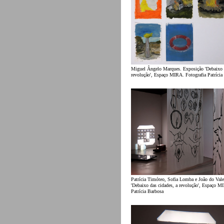
Miguel Ângelo Marques. Exposição 'Debaixo 
revolução', Espaço MIRA. Fotografia Patríci
Patrícia Timóteo, Sofia Lomba e João do Val
'Debaixo das cidades, a revolução', Espaço 
Patrícia Barbosa