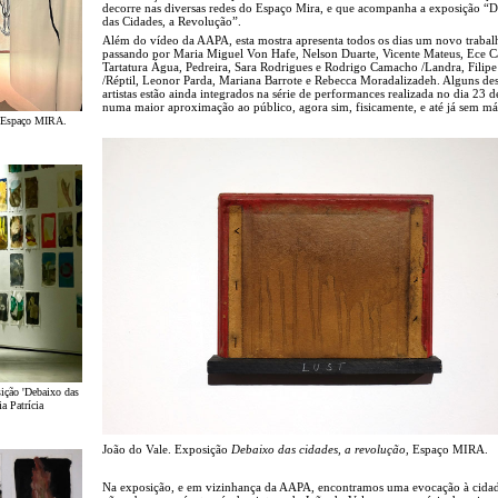
decorre nas diversas redes do Espaço Mira, e que acompanha a exposição “
das Cidades, a Revolução”.
Além do vídeo da AAPA, esta mostra apresenta todos os dias um novo trabal
passando por Maria Miguel Von Hafe, Nelson Duarte, Vicente Mateus, Ece Ca
Tartatura Água, Pedreira, Sara Rodrigues e Rodrigo Camacho /Landra, Filip
/Réptil, Leonor Parda, Mariana Barrote e Rebecca Moradalizadeh. Alguns des
artistas estão ainda integrados na série de performances realizada no dia 23 de
numa maior aproximação ao público, agora sim, fisicamente, e até já sem má
', Espaço MIRA.
ição 'Debaixo das
ia Patrícia
João do Vale. Exposição
Debaixo das cidades, a revolução
, Espaço MIRA.
Na exposição, e em vizinhança da AAPA, encontramos uma evocação à cida