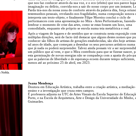
que nos faz conhecer através da sua voz, e o eco (efeito) que nos parece luga
imaginação ou delírio, convida-nos a sair do nosso corpo por um instante; 
Parda tira-nos da nossa zona de conforto através da palavra dita, força oriun
testemunhos pessoais, revelando-nos fragilidades, numa composição sonora 
interpreta um texto-objeto; e finalmente Filipe Moreira conclui o ciclo de
performances com uma apresentação no Mira - Artes Performativas, fazendo
lembrar o momento de crise das artes, como se estas fossem um luxo, uma
comodidade, enquanto ele próprio se enrola numa teia metafórica e real.
Após a viagem de lugares e de sentidos que se construiu nesta exposição co
múltiplas direções, será de facto útil destacar que alguns destes nomes que 
conhecer são filhos de artistas de gerações estabelecidas, são eles hoje artista
tal anos de idade, que começam a desenhar os seus percursos artísticos num
que já nada os poderá surpreender. Talvez ainda possam vir a ser surpreend
um público que aí vem, e que o Mira contribuiu para que se fizesse nascer, 
esta germinação de novas energias não se compadeça com a apatia do pós-p
que as palavras de liberdade e de esperança ecoem durante tempo suficiente,
menos até ao próximo 25 de abril, em 2023.
 Noêda.
Joana Mendonça
Doutora em Educação Artística, trabalha entre a criação artística, a mediação 
ensino e a investigação que cruza estes campos.
É professora adjunta na UTC de Artes Visuais da Escola Superior de Educaç
Porto, e na Escola de Arquitetura, Arte e Design da Universidade do Minho,
Guimarães.