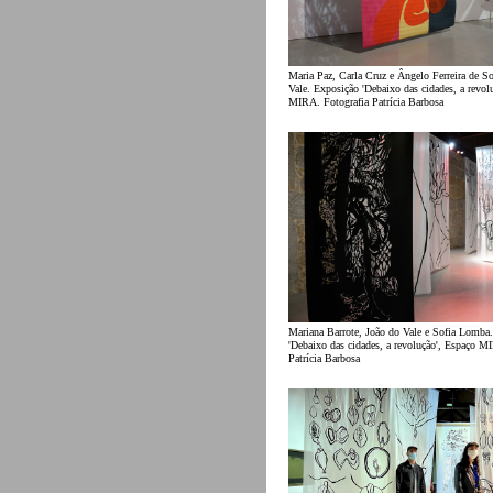
Maria Paz, Carla Cruz e Ângelo Ferreira de So
Vale. Exposição 'Debaixo das cidades, a revoluc
MIRA. Fotografia Patrícia Barbosa
Mariana Barrote, João do Vale e Sofia Lomba
'Debaixo das cidades, a revolução', Espaço 
Patrícia Barbosa