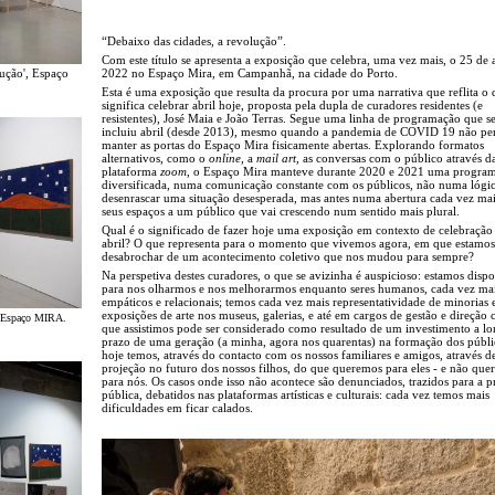
“Debaixo das cidades, a revolução”.
Com este título se apresenta a exposição que celebra, uma vez mais, o 25 de a
2022 no Espaço Mira, em Campanhã, na cidade do Porto.
ção', Espaço
Esta é uma exposição que resulta da procura por uma narrativa que reflita o 
significa celebrar abril hoje, proposta pela dupla de curadores residentes (e
resistentes), José Maia e João Terras. Segue uma linha de programação que 
incluiu abril (desde 2013), mesmo quando a pandemia de COVID 19 não per
manter as portas do Espaço Mira fisicamente abertas. Explorando formatos
alternativos, como o
online
, a
mail art
, as conversas com o público através d
plataforma
zoom
, o Espaço Mira manteve durante 2020 e 2021 uma progra
diversificada, numa comunicação constante com os públicos, não numa lógi
desenrascar uma situação desesperada, mas antes numa abertura cada vez ma
seus espaços a um público que vai crescendo num sentido mais plural.
Qual é o significado de fazer hoje uma exposição em contexto de celebração
abril? O que representa para o momento que vivemos agora, em que estamos
desabrochar de um acontecimento coletivo que nos mudou para sempre?
Na perspetiva destes curadores, o que se avizinha é auspicioso: estamos dispo
para nos olharmos e nos melhorarmos enquanto seres humanos, cada vez ma
empáticos e relacionais; temos cada vez mais representatividade de minorias
exposições de arte nos museus, galerias, e até em cargos de gestão e direção c
', Espaço MIRA.
que assistimos pode ser considerado como resultado de um investimento a l
prazo de uma geração (a minha, agora nos quarentas) na formação dos públi
hoje temos, através do contacto com os nossos familiares e amigos, através 
projeção no futuro dos nossos filhos, do que queremos para eles - e não que
para nós. Os casos onde isso não acontece são denunciados, trazidos para a p
pública, debatidos nas plataformas artísticas e culturais: cada vez temos mais
dificuldades em ficar calados.