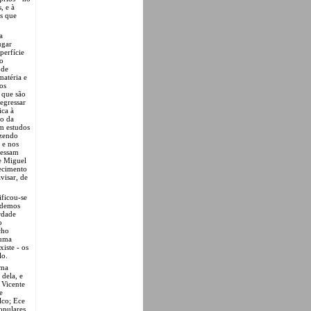
, e à
s que
a
ugar
perfície
to
 de
matéria e
os
 que são
egressar
ica à
ho da
m estudos
azendo
 e nos
ressam
de Miguel
ecimento
visar, de
ificou-se
pudemos
rdade
o
cho
 uma
iste - os
lo.
uma
dela, e
 Vicente
e
lco; Ece
opulares,