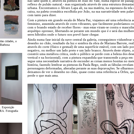
não sabe quem é, através da pintura de João do Vale, numa espécie de paisa
reflexo de pulsão natural - mas organizada através de uma estrutura demasia
urbana. Encontramos o Álvaro Lapa ali, na sua matéria, na espessura da tela
caixa, na paleta cromática escolhida por João, na sua narratividade sem pala
com tanto para dizer.
Com a pintura em grande escala de Maria Paz, viajamos até uma referência 
feminino, assumida através de cores vibrantes, que facilmente poderíamos c
com o brando estado de receber flores - mas estas viram-se contra o masculi
arquétipo opressor, libertando-se perante um mundo que é e será das mulher
seres híbridos onde o futuro nos prevê fazer chegar.
Ainda numa fase inicial da nave central da galeria, conseguimos vislumbrar
das cidades, a
desenho no chão, resultado da luz e sombra da obra de Mariana Barrote, real
a Barbosa
através do corte (físico e gestual) de uma superfície estável, com um lado pos
negativo, ou melhor um lado preto e um lado branco. Através deste objeto, a 
constrói uma metáfora crítica, onde o público se perde com a beleza dos des
vertical e na horizontal), com a pintura expandida que transcende a peça em 
segue uma necessidade narrativa de esconder as coisas menos bonitas no mei
história, fazendo lembrar as pinturas da Paula Rego, onde as fábulas revelam
personagens deformadas, alteradas perante as suas depravações. Se olharmos 
deixamos de ver o desenho no chão, quase como uma referência a Orfeu, qu
perde o que mais ama.
e. Exposição
MIRA. Fotografia