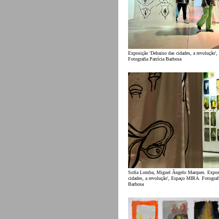
Exposição 'Debaixo das cidades, a revolução
Fotografia Patrícia Barbosa
Sofia Lomba, Miguel Ângelo Marques. Expos
cidades, a revolução', Espaço MIRA. Fotograf
Barbosa