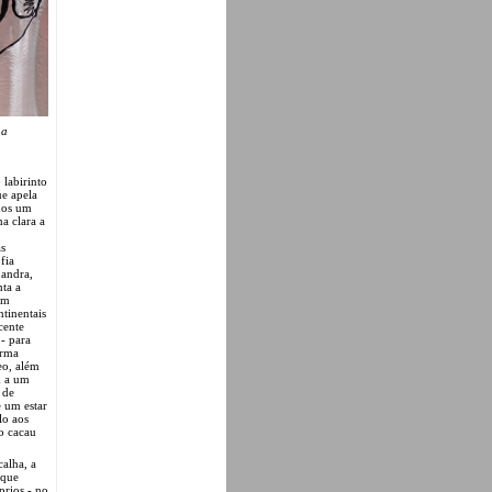
 a
 labirinto
e apela
imos um
a clara a
as
fia
Landra,
nta a
um
tinentais
cente
- para
orma
eo, além
m a um
 de
e um estar
lo aos
 o cacau
alha, a
 que
prios - no