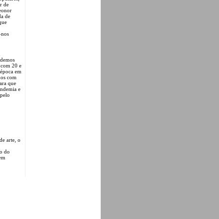
r de
Leonor
da de
que
-nos
m
pudemos
s com 20 e
a época em
idos com
para que
andemia e
 pelo
de arte, o
ão do
 em