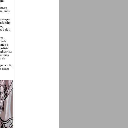
gem
do
 quase
vra, mas
ao corpo
onfundir
no, o
es e dos
 um
izada
itivo e
artista
enhos (na
si, mas
o da
para trás,
e assim