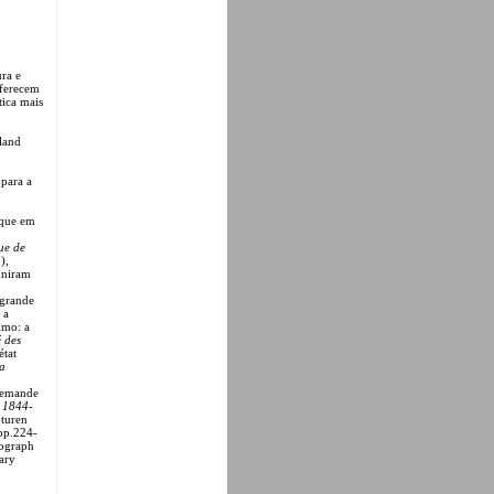
ra e
oferecem
ica mais
land
 para a
 que em
ue de
),
euniram
 grande
 a
umo: a
 des
état
a
llemande
 1844-
pturen
 pp.224-
tograph
ary