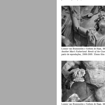
Lonnie van Brummelen e Siebren de Haan,
Mo
Another Man’s Fatherland: Revolt of the Gian
partir de reproduções, 2008-2009. 35mm film 
Lonnie van Brummelen e Siebren de Haan,
Mo