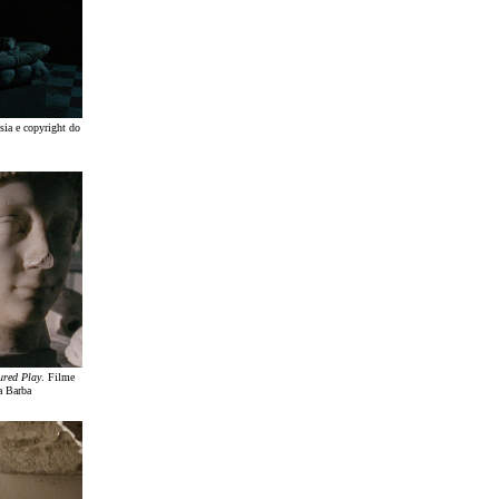
esia e copyright do
ured Play
. Filme
a Barba