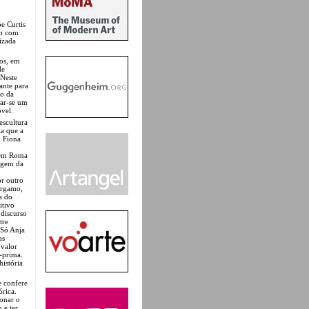
e Curtis
am com
izada
dos, em
de
 Neste
ante para
ão da
lar-se um
vel.
escultura
ia que a
. Fiona
o em Roma
tagem da
r outro
érgamo,
a do
itivo
 discurso
tre
 Só Anja
as
 valor
a-prima.
história
e confere
órica.
ionar o
 e ter