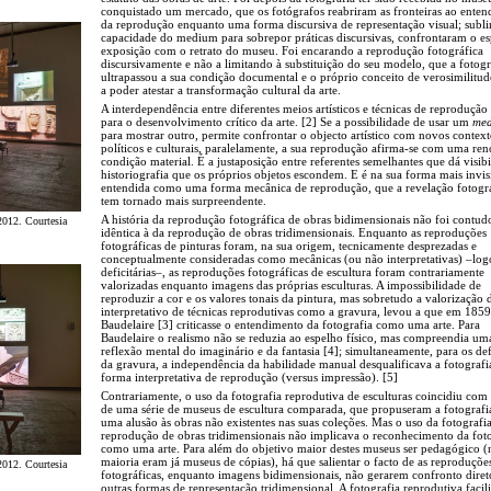
conquistado um mercado, que os fotógrafos reabriram as fronteiras ao ente
da reprodução enquanto uma forma discursiva de representação visual; subl
capacidade do medium para sobrepor práticas discursivas, confrontaram o e
exposição com o retrato do museu. Foi encarando a reprodução fotográfica
discursivamente e não a limitando à substituição do seu modelo, que a fotogr
ultrapassou a sua condição documental e o próprio conceito de verosimilitu
a poder atestar a transformação cultural da arte.
A interdependência entre diferentes meios artísticos e técnicas de reprodução 
para o desenvolvimento crítico da arte. [2] Se a possibilidade de usar um
me
para mostrar outro, permite confrontar o objecto artístico com novos context
políticos e culturais, paralelamente, a sua reprodução afirma-se com uma re
condição material. É a justaposição entre referentes semelhantes que dá visibi
historiografia que os próprios objetos escondem. E é na sua forma mais invis
entendida como uma forma mecânica de reprodução, que a revelação fotográ
tem tornado mais surpreendente.
A história da reprodução fotográfica de obras bidimensionais não foi contud
2012. Courtesia
idêntica à da reprodução de obras tridimensionais. Enquanto as reproduções
fotográficas de pinturas foram, na sua origem, tecnicamente desprezadas e
conceptualmente consideradas como mecânicas (ou não interpretativas) –log
deficitárias–, as reproduções fotográficas de escultura foram contrariamente
valorizadas enquanto imagens das próprias esculturas. A impossibilidade de
reproduzir a cor e os valores tonais da pintura, mas sobretudo a valorização 
interpretativo de técnicas reprodutivas como a gravura, levou a que em 1859
Baudelaire [3] criticasse o entendimento da fotografia como uma arte. Para
Baudelaire o realismo não se reduzia ao espelho físico, mas compreendia um
reflexão mental do imaginário e da fantasia [4]; simultaneamente, para os de
da gravura, a independência da habilidade manual desqualificava a fotograf
forma interpretativa de reprodução (versus impressão). [5]
Contrariamente, o uso da fotografia reprodutiva de esculturas coincidiu com 
de uma série de museus de escultura comparada, que propuseram a fotograf
uma alusão às obras não existentes nas suas coleções. Mas o uso da fotografi
reprodução de obras tridimensionais não implicava o reconhecimento da fot
como uma arte. Para além do objetivo maior destes museus ser pedagógico (
maioria eram já museus de cópias), há que salientar o facto de as reproduçõe
2012. Courtesia
fotográficas, enquanto imagens bidimensionais, não gerarem confronto dire
outras formas de representação tridimensional. A fotografia reprodutiva facil