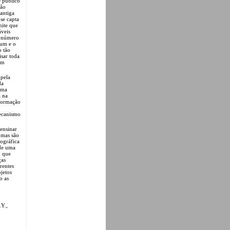
 O público
ção
antiga
 se capta
mite que
áveis
m número
 um e o
 tão
sar toda
um
 pela
da
 uma
a na
sformação
mecanismo
 ensinar
, mas são
tográfica
 de uma
o que
ças
rentes
jetos
o as
.Y.,