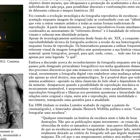
objetivo destes museus, que ultrapassava a promoção do academismo e dos a
individuais de cada peça, para possibilitar discursos e confrontações entre esc
de diferentes culturas e tempos históricos. [6]
Foi contudo a evolução tecnológica da fotografia reprodutiva de esculturas –
aceitação enquanto imagem do original (não se confundindo com um “idênti
que veio a retirar estatuto artístico a todas as outras formas tradicionais de
reprodução. A partir desse momento, os gessos reprodutivos foram simultan
condenados ao automatismo de “referentes diretos” e à banalidade de referen
visuais e culturais sem identidade própria.
Apesar de tecnologicamente autónoma desde finais do séc. XIX, a conquista
reprodutibilidade técnica da fotografia acelerou a erosão da sua historiografia
enquanto forma de reprodução. Os historiadores passaram a utilizar frequen
referente visual da imagem fotográfica sem questionarem a sua história visua
material: quem fotografou, porquê, para quê, onde, como, ... tudo isso foi su
apenas por uma legenda: “o quê”.
2012. Courtesia
Embora a discussão acerca do reconhecimento da fotografia enquanto arte (
passou pelo designado picturalismo fotográfico) nos tenha igualmente distan
dos processos discursivos que esta instaurou com outras formas de represent
visual, recentemente a fotografia digital veio estabelecer uma mudança substa
não apenas ao nível técnico, mas epistemológico. Se é possível dizer que to
sistema académico –apoiado na ideia classicista do belo ideal e dependente da
da mimesis– desapareceu quando a possibilidade de reprodução mecânica se
tecnicamente sustentável, é surpreendente verificar como paralelamente, as
reproduções fotográficas e fílmicas nos permitem questionar a linearidade da
relações entre original e cópia, entre arte e reprodução, entre imobilidade e
movimento, transpondo estas questões para a atualidade.
Em 1896 (tinham os irmãos Lumière acabado de registar a patente do
cinematógrafo), o historiador alemão Heinrich Wölfflin publica o texto “Co
fotografar uma escultura”:
“Qualquer interessado na história da escultura sente a falta de boas
ilustrações. Não que as publicações sejam inexistentes –as coisas são
oferecidas de todos os tamanhos e maneiras– mas parece difundida 
de que as esculturas podem ser fotografadas de qualquer lado, send
nument to
totalmente deixado ao critério do fotografo sob que ângulo implanta
t
, reconstruído a
máquina. Ele crê que o seu temperamento artístico será melhor reve
stills