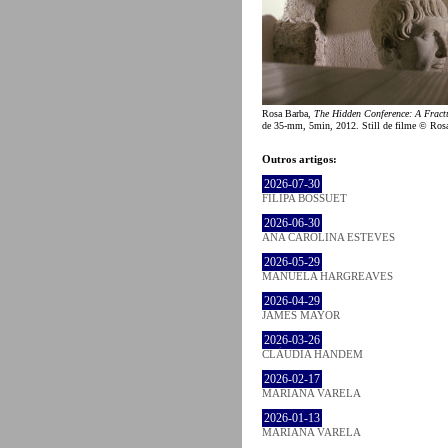
Rosa Barba,
The Hidden Conference: A Fract
de 35-mm, 5min, 2012. Still de filme © Ros
Outros artigos:
2026-07-30
FILIPA BOSSUET
2026-06-30
ANA CAROLINA ESTEVES
2026-05-29
MANUELA HARGREAVES
2026-04-29
JAMES MAYOR
2026-03-26
CLÁUDIA HANDEM
2026-02-17
MARIANA VARELA
2026-01-13
MARIANA VARELA