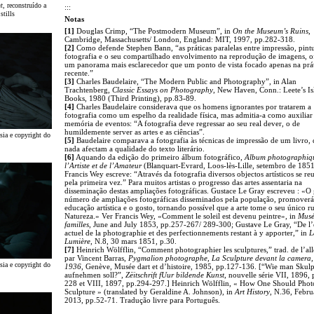
t
, reconstruído a
:::
stills
Notas
[1]
Douglas Crimp, “The Postmodern Museum”, in
On the Museum’s Ruins
,
Cambridge, Massachusetts/ London, England: MIT, 1997, pp.282-318.
[2]
Como defende Stephen Bann, “as práticas paralelas entre impressão, pintu
fotografia e o seu compartilhado envolvimento na reprodução de imagens, 
um panorama mais esclarecedor que um ponto de vista focado apenas na prát
recente.”
[3]
Charles Baudelaire, “The Modern Public and Photography”, in Alan
Trachtenberg,
Classic Essays on Photography
, New Haven, Conn.: Leete’s Is
Books, 1980 (Third Printing), pp.83-89.
[4]
Charles Baudelaire considerava que os homens ignorantes por tratarem a
fotografia como um espelho da realidade física, mas admitia-a como auxiliar
memória de eventos: “A fotografia deve regressar ao seu real dever, o de
humildemente server as artes e as ciências”.
esia e copyright do
[5]
Baudelaire comparava a fotografia às técnicas de impressão de um livro,
nada afectam a qualidade do texto literário.
[6]
Aquando da edição do primeiro álbum fotográfico,
Album photographiq
l’Artiste et de l’Amateur
(Blanquart-Evrard, Loos-lès-Lille, setembro de 1851
Francis Wey escreve: “Através da fotografia diversos objectos artísticos se r
pela primeira vez.” Para muitos artistas o progresso das artes assentaria na
disseminação destas ampliações fotográficas. Gustace Le Gray escreveu : «O
número de ampliações fotográficas disseminados pela população, promoverá
educação artística e o gosto, tornando possível que a arte tome o seu único r
Natureza.» Ver Francis Wey, «Comment le soleil est devenu peintre», in
Musé
familles
, June and July 1853, pp.257-267/ 289-300; Gustave Le Gray, “De l’
actuel de la photographie et des perfectionnements restant à y apporter,” in
L
Lumière
, N.8, 30 mars 1851, p.30.
[7]
Heinrich Wölfflin, “Comment photographier les sculptures,” trad. de l’a
par Vincent Barras,
Pygmalion photographe, La Sculpture devant la camera,
esia e copyright do
1936
, Genève, Musée dart et d’histoire, 1985, pp.127-136. [“Wie man Skul
aufnehmen soll?”,
Zëitschrift fUur bildende Kunst
, nouvelle série VII, 1896,
228 et VIII, 1897, pp.294-297.] Heinrich Wölfflin, « How One Should Pho
Sculpture » (translated by Geraldine A. Johnson), in
Art History
, N.36, Febru
2013, pp.52-71. Tradução livre para Português.