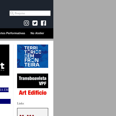
rtes Performativas
No Atelier
IA EM
Links