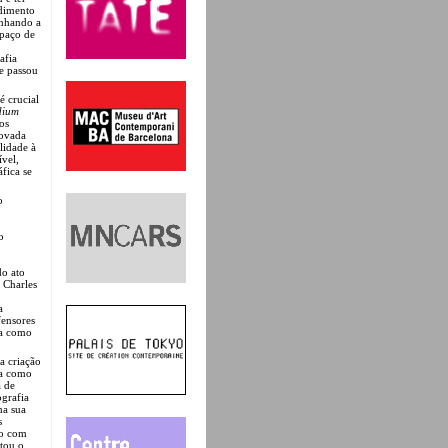
ndimento
inhando a
spaço de
afia
de passou
é crucial
dium
os
novada
lidade à
ível,
fica se
o
o
do ato
 Charles
a
fensores
ia como
a criação
ia como
a de
ografia
na sua
s
to com
itou o