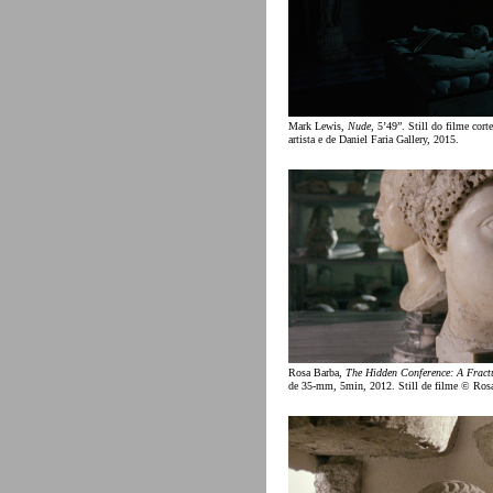
Mark Lewis,
Nude
, 5’49”. Still do filme cort
artista e de Daniel Faria Gallery, 2015.
Rosa Barba,
The Hidden Conference: A Fract
de 35-mm, 5min, 2012. Still de filme © Ros