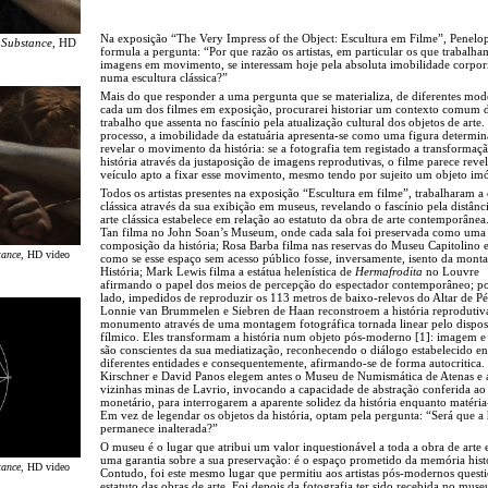
Na exposição “The Very Impress of the Object: Escultura em Filme”, Penelop
 Substance
, HD
formula a pergunta: “Por que razão os artistas, em particular os que trabalh
imagens em movimento, se interessam hoje pela absoluta imobilidade corpor
numa escultura clássica?”
Mais do que responder a uma pergunta que se materializa, de diferentes mo
cada um dos filmes em exposição, procurarei historiar um contexto comum 
trabalho que assenta no fascínio pela atualização cultural dos objetos de arte.
processo, a imobilidade da estatuária apresenta-se como uma figura determin
revelar o movimento da história: se a fotografia tem registado a transformaç
história através da justaposição de imagens reprodutivas, o filme parece reve
veículo apto a fixar esse movimento, mesmo tendo por sujeito um objeto imó
Todos os artistas presentes na exposição “Escultura em filme”, trabalharam a 
clássica através da sua exibição em museus, revelando o fascínio pela distânc
arte clássica estabelece em relação ao estatuto da obra de arte contemporânea
Tan filma no John Soan’s Museum, onde cada sala foi preservada como uma
composição da história; Rosa Barba filma nas reservas do Museu Capitolin
tance
, HD video
como se esse espaço sem acesso público fosse, inversamente, isento da mon
História; Mark Lewis filma a estátua helenística de
Hermafrodita
no Louvre
afirmando o papel dos meios de percepção do espectador contemporâneo; po
lado, impedidos de reproduzir os 113 metros de baixo-relevos do Altar de P
Lonnie van Brummelen e Siebren de Haan reconstroem a história reprodutiv
monumento através de uma montagem fotográfica tornada linear pelo dispos
fílmico. Eles transformam a história num objeto pós-moderno [1]: imagem e
são conscientes da sua mediatização, reconhecendo o diálogo estabelecido en
diferentes entidades e consequentemente, afirmando-se de forma autocritica.
Kirschner e David Panos elegem antes o Museu de Numismática de Atenas e 
vizinhas minas de Lavrio, invocando a capacidade de abstração conferida ao
monetário, para interrogarem a aparente solidez da história enquanto matéri
Em vez de legendar os objetos da história, optam pela pergunta: “Será que a 
permanece inalterada?”
O museu é o lugar que atribui um valor inquestionável a toda a obra de arte 
uma garantia sobre a sua preservação: é o espaço prometido da memória hist
tance
, HD video
Contudo, foi este mesmo lugar que permitiu aos artistas pós-modernos quest
estatuto das obras de arte. Foi depois da fotografia ter sido recebida no museu