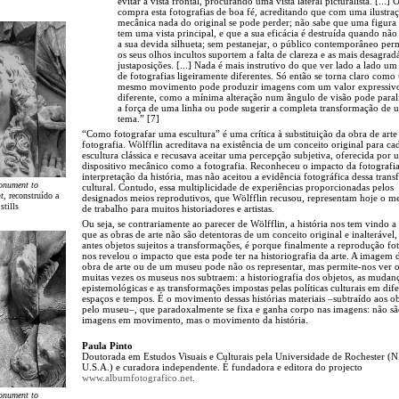
evitar a vista frontal, procurando uma vista lateral picturalista. [...]
compra esta fotografias de boa fé, acreditando que com uma ilustra
mecânica nada do original se pode perder; não sabe que uma figura 
tem uma vista principal, e que a sua eficácia é destruída quando não
a sua devida silhueta; sem pestanejar, o público contemporâneo per
os seus olhos incultos suportem a falta de clareza e as mais desagrad
justaposições. [...] Nada é mais instrutivo do que ver lado a lado u
de fotografias ligeiramente diferentes. Só então se torna claro como
mesmo movimento pode produzir imagens com um valor expressivo
diferente, como a mínima alteração num ângulo de visão pode parali
a força de uma linha ou pode sugerir a completa transformação de 
tema.” [7]
“Como fotografar uma escultura” é uma crítica à substituição da obra de arte
fotografia. Wölfflin acreditava na existência de um conceito original para ca
escultura clássica e recusava aceitar uma percepção subjetiva, oferecida por
dispositivo mecânico como a fotografia. Reconheceu o impacto da fotografi
interpretação da história, mas não aceitou a evidência fotográfica dessa tran
nument to
cultural. Contudo, essa multiplicidade de experiências proporcionadas pelos
t
, reconstruído a
designados meios reprodutivos, que Wölfflin recusou, representam hoje o 
stills
de trabalho para muitos historiadores e artistas.
Ou seja, se contrariamente ao parecer de Wölfflin, a história nos tem vindo a
que as obras de arte não são detentoras de um conceito original e inalterável
antes objetos sujeitos a transformações, é porque finalmente a reprodução fo
nos revelou o impacto que esta pode ter na historiografia da arte. A imagem
obra de arte ou de um museu pode não os representar, mas permite-nos ver 
muitas vezes os museus nos subtraem: a historiografia dos objetos, as mudan
epistemológicas e as transformações impostas pelas políticas culturais em dife
espaços e tempos. É o movimento dessas histórias materiais –subtraído aos ob
pelo museu–, que paradoxalmente se fixa e ganha corpo nas imagens: não sã
imagens em movimento, mas o movimento da história.
Paula Pinto
Doutorada em Estudos Visuais e Culturais pela Universidade de Rochester (N
U.S.A.) e curadora independente. É fundadora e editora do projecto
www.albumfotografico.net
.
nument to