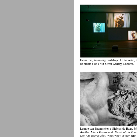
Fiona Tan,
Inventory
, Instalação HD e video, 
da artista e de Frith Street Gallery, Londres.
Lonnie van Brummelen e Siebren de Haan,
Mo
Another Man’s Fatherland: Revolt of the Gian
partir de reproduções, 2008-2009. 35mm film 