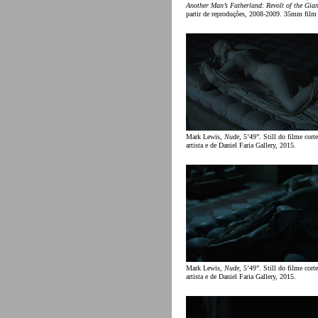
Another Man’s Fatherland: Revolt of the Gian
partir de reproduções, 2008-2009. 35mm film 
Mark Lewis,
Nude
, 5’49”. Still do filme cort
artista e de Daniel Faria Gallery, 2015.
Mark Lewis,
Nude
, 5’49”. Still do filme cort
artista e de Daniel Faria Gallery, 2015.