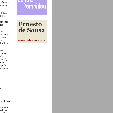
tributos
ulturas
 a sua
co”) –
eamente
tes
 da
 crítica
temente o
l e
bstituído
que
ciado
ação
ncial,
do um
 prática
 tornou
s
mo
a opinião
o
r a sua
lado se