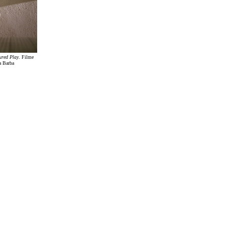
ured Play
. Filme
a Barba