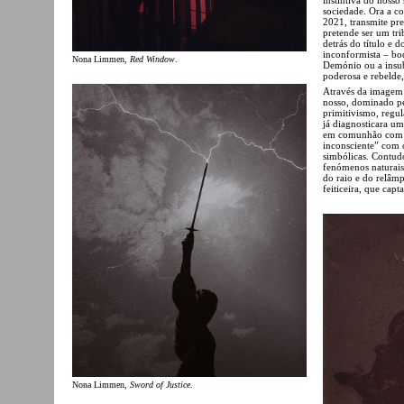
sociedade. Ora a co
2021, transmite pre
pretende ser um tri
detrás do título e 
inconformista – bo
Nona Limmen,
Red Window
.
Demónio ou a insub
poderosa e rebelde,
Através da imagem 
nosso, dominado pel
primitivismo, regul
já diagnosticara u
em comunhão com a
inconsciente” com 
simbólicas. Contud
fenómenos naturais
do raio e do relâm
feiticeira, que cap
Nona Limmen,
Sword of Justice
.