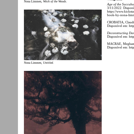
Nona Limmen,
Witch of the Woods
.
Age of the Succub
3/11/2022. Disponí
https://www.kickst
book-by-nona-lim
CROBATIA, Claudia
Disponível em: htt
Deconstructing Da
Disponível em: htt
MACRAE, Meghan
Disponível em: htt
Nona Limmen,
Untitled
.