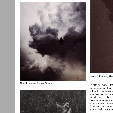
Nona Limmen,
Me
Nona Limmen,
Endless Dream
.
A arte de Nona Limm
ultrapassar o óbvio
silhuetas, vultos q
em diversas das sua
morte não é o fim, 
livre num outro es
criativamente, atra
O certo é que, par
a liberdade das limi