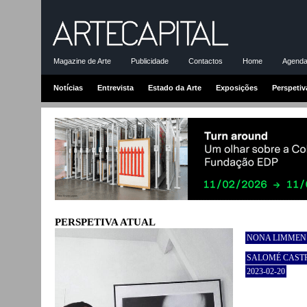
Magazine de Arte
Publicidade
Contactos
Home
Agenda-
Notícias
Entrevista
Estado da Arte
Exposições
Perspetiv
PERSPETIVA ATUAL
NONA LIMMEN:
SALOMÉ CAST
2023-02-20