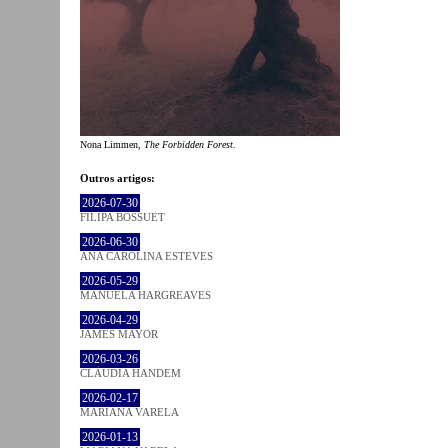
Nona Limmen,
The Forbidden Forest
.
Outros artigos:
2026-07-30
FILIPA BOSSUET
2026-06-30
ANA CAROLINA ESTEVES
2026-05-29
MANUELA HARGREAVES
2026-04-29
JAMES MAYOR
2026-03-26
CLÁUDIA HANDEM
2026-02-17
MARIANA VARELA
2026-01-13