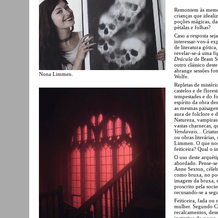
Remontem às memóri
crianças que ideali
poções mágicas, das
pétalas e folhas?
Caso a resposta seja
interessar-vos-á ex
de literatura gótic
revelar-se-á uma f
Drácula
de Bram S
outro clássico dest
abrange sessões fot
Nona Limmen.
Wolfe.
Repletas de mistéri
castelos e de flore
tempestades e do fo
espírito da obra des
as mesmas paisagen
aura de folclore e
Natureza, vampiras
vastas charnecas, 
Vendavais
... Criat
ou obras literárias
Limmen. O que nos 
feiticeira? Qual o i
O uso deste arquéti
abordado. Pense-se
Anne Sexton, céleb
como bruxa, no p
imagem da bruxa, e
proscrito pela soci
recusando-se a segu
Feiticeira, fada ou
mulher. Segundo Ca
recalcamentos, dese
instintiva do nosso