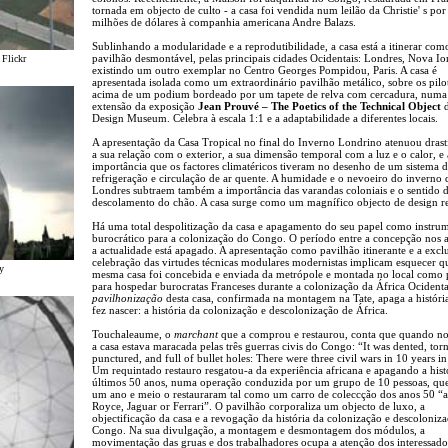
tornada em objecto de culto - a casa foi vendida num leilão da Christie' s por
milhões de dólares à companhia americana Andre Balazs.
Sublinhando a modularidade e a reprodutibilidade, a casa está a itinerar co
pavilhão desmontável, pelas principais cidades Ocidentais: Londres, Nova Io
 Flickr
existindo um outro exemplar no Centro Georges Pompidou, Paris. A casa é
apresentada isolada como um extraordinário pavilhão metálico, sobre os pilot
acima de um podium bordeado por um tapete de relva com cercadura, numa
extensão da exposição
Jean Prouvé – The Poetics of the Technical Object
Design Museum. Celebra à escala 1:1 e a adaptabilidade a diferentes locais.
A apresentação da Casa Tropical no final do Inverno Londrino atenuou dras
a sua relação com o exterior, a sua dimensão temporal com a luz e o calor, e 
importância que os factores climatéricos tiveram no desenho de um sistema 
refrigeração e circulação de ar quente. A humidade e o nevoeiro do inverno 
Londres subtraem também a importância das varandas coloniais e o sentido 
descolamento do chão. A casa surge como um magnífico objecto de design re
Há uma total despolitização da casa e apagamento do seu papel como instru
burocrático para a colonização do Congo. O período entre a concepção nos 
a actualidade está apagado. A apresentação como pavilhão itinerante e a excl
celebração das virtudes técnicas modulares modernistas implicam esquecer qu
y
mesma casa foi concebida e enviada da metrópole e montada no local como 
para hospedar burocratas Franceses durante a colonização da África Ocidenta
pavilhonização
desta casa, confirmada na montagem na Tate, apaga a históri
fez nascer: a história da colonização e descolonização de África.
Touchaleaume, o
marchant
que a comprou e restaurou, conta que quando n
a casa estava maracada pelas três guerras civis do Congo: “It was dented, torn
punctured, and full of bullet holes: There were three civil wars in 10 years i
Um requintado restauro resgatou-a da experiência africana e apagando a hist
últimos 50 anos, numa operação conduzida por um grupo de 10 pessoas, qu
um ano e meio o restauraram tal como um carro de coleccção dos anos 50 “a
Royce, Jaguar or Ferrari”. O pavilhão corporaliza um objecto de luxo, a
objectificação da casa e a revogação da história da colonização e descoloniz
Congo. Na sua divulgação, a montagem e desmontagem dos módulos, a
movimentação das gruas e dos trabalhadores ocupa a atenção dos interessado