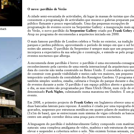
O novo: pavilhão de Verão
A cidade semi-esvaziada de actividades, dá lugar às massas de turistas que c
consomem a programação de actividades que museus e galerias preparam pa
público flutuante e pouco especializado. Uma das pequenas excepções de
programação de eventos ocorre na Serpentine Gallery: a inauguração mais a
enbach
do Verão, o novo pavilhão da
Serpentine Gallery
criado por
Frank Gehry
Arup no programa de encomendas a arquitectos iniciada em 2000.
O mais famoso pavilhão de Londres celebra o Verão no exterior, na tradição
parques e jardins públicos, aproveitando o período de tempo em que o sol bri
noites são amenas. O pavilhão da Serpentine é sempre mais que um pequeno 
incorpora a expectativa da sua selecção e construção, e estende-se pelo prog
eventos nocturnos que alberga.
A encomenda deste pavilhão é breve: o pavilhão é uma encomenda-consagr
reconhecimento pela carreira de uma estrela internacional da arquitectura que
data do convite não tenha construído no Reino Unido. É concedida a oportu
de construir com grande visibilidade e meios cada vez maiores, um pequeno
temporário usufruindo da centralidade dos Kensigton Gardens. O programa 
também simples: sombra, estadia, cafetaria e fruição do parque durante o dia
de eventos durante a noite. O pavilhão é um espaço público aberto e gratuito
o dia, as suas noites são programadas por Hans Ulrich Obrist, num ciclo de e
denominado
Park Nights
, culminando numa maratona em Outubro. É um pa
evento.
Em 2008, o primeiro projecto de
Frank Gehry
em Inglaterra oferece uma s
duas bancadas laterais para repouso. A sombra é criada por uma topografia d
gravados, suspensos por estruturas metálicas em quatro pilares de madeira gi
(1x1m de base), que se entrecruzam num sistema de vigas cobrindo as banca
centro um amplo corredor deixa uma praça para eventos nocturnos.
A linguagem do pavilhão é indubitavelmente Gehry compondo com matéria
naturais: uma complexa amálgama de vidro, madeira e sub-estruturas de met
elevar e suspender a cobertura sobre o solo. Não existem formas sensuais, cu