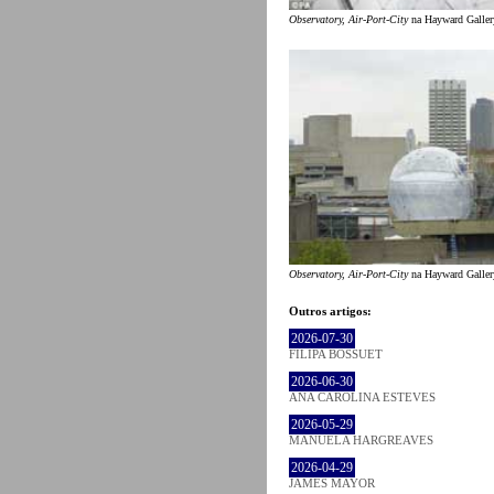
Observatory, Air-Port-City
na Hayward Galler
Observatory, Air-Port-City
na Hayward Galler
Outros artigos:
2026-07-30
FILIPA BOSSUET
2026-06-30
ANA CAROLINA ESTEVES
2026-05-29
MANUELA HARGREAVES
2026-04-29
JAMES MAYOR