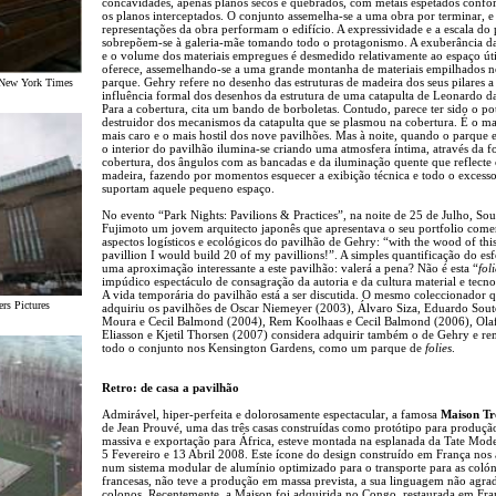
concavidades, apenas planos secos e quebrados, com metais espetados conf
os planos interceptados. O conjunto assemelha-se a uma obra por terminar, e
representações da obra performam o edifício. A expressividade e a escala do
sobrepõem-se à galeria-mãe tomando todo o protagonismo. A exuberância d
e o volume dos materiais empregues é desmedido relativamente ao espaço úti
oferece, assemelhando-se a uma grande montanha de materiais empilhados 
parque. Gehry refere no desenho das estruturas de madeira dos seus pilares a
 New York Times
influência formal dos desenhos da estrutura de uma catapulta de Leonardo da
Para a cobertura, cita um bando de borboletas. Contudo, parece ter sido o po
destruidor dos mecanismos da catapulta que se plasmou na cobertura. É o ma
mais caro e o mais hostil dos nove pavilhões. Mas à noite, quando o parque 
o interior do pavilhão ilumina-se criando uma atmosfera íntima, através da 
cobertura, dos ângulos com as bancadas e da iluminação quente que reflecte
madeira, fazendo por momentos esquecer a exibição técnica e todo o excess
suportam aquele pequeno espaço.
No evento “Park Nights: Pavilions & Practices”, na noite de 25 de Julho, Sou
Fujimoto um jovem arquitecto japonês que apresentava o seu portfolio come
aspectos logísticos e ecológicos do pavilhão de Gehry: “with the wood of th
pavillion I would build 20 of my pavillions!”. A simples quantificação do es
uma aproximação interessante a este pavilhão: valerá a pena? Não é esta “
foli
impúdico espectáculo de consagração da autoria e da cultura material e tecn
A vida temporária do pavilhão está a ser discutida. O mesmo coleccionador 
rs Pictures
adquiriu os pavilhões de Oscar Niemeyer (2003), Álvaro Siza, Eduardo Sout
Moura e Cecil Balmond (2004), Rem Koolhaas e Cecil Balmond (2006), Ola
Eliasson e Kjetil Thorsen (2007) considera adquirir também o de Gehry e r
todo o conjunto nos Kensington Gardens, como um parque de
folies
.
Retro: de casa a pavilhão
Admirável, hiper-perfeita e dolorosamente espectacular, a famosa
Maison Tr
de Jean Prouvé, uma das três casas construídas como protótipo para produçã
massiva e exportação para África, esteve montada na esplanada da Tate Mode
5 Fevereiro e 13 Abril 2008. Este ícone do design construído em França nos
num sistema modular de alumínio optimizado para o transporte para as colón
francesas, não teve a produção em massa prevista, a sua linguagem não agra
colonos. Recentemente, a Maison foi adquirida no Congo, restaurada em Fra