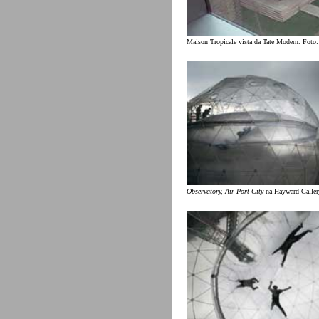
Maison Tropicale vista da Tate Modern. Foto:
Observatory, Air-Port-City
na Hayward Galler