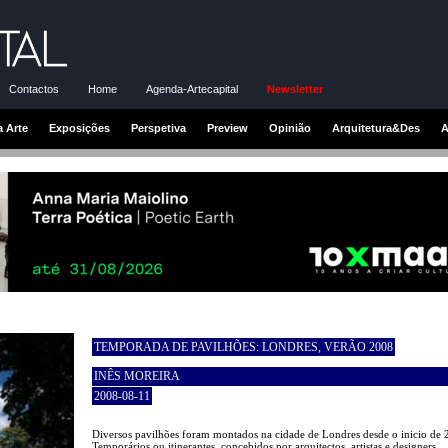
Contactos
Home
Agenda-Artecapital
Newsletter
a Arte
Exposições
Perspetiva
Preview
Opinião
Arquitetura&Des
A
TEMPORADA DE PAVILHÕES: LONDRES, VERÃO 2008
INÊS MOREIRA
2008-08-11
Diversos pavilhões foram montados na cidade de Londres desde o inicio de 
Temporários ou itinerantes, concebidos por arquitectos, artistas e designers,