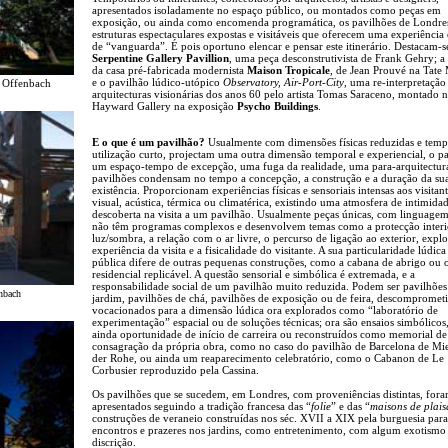
apresentados isoladamente no espaço público, ou montados como peças em
exposição, ou ainda como encomenda programática, os pavilhões de Londre
estruturas espectaculares expostas e visitáveis que oferecem uma experiência 
de “vanguarda”. É pois oportuno elencar e pensar este itinerário. Destacam-s
Serpentine Gallery Pavillion
, uma peça desconstrutivista de Frank Gehry; a
da casa pré-fabricada modernista
Maison Tropicale
, de Jean Prouvé na Tate
e o pavilhão lúdico-utópico
Observatory, Air-Port-City
, uma re-interpretação
n Offenbach
arquitecturas visionárias dos anos 60 pelo artista Tomas Saraceno, montado 
Hayward Gallery na exposição
Psycho Buildings
.
E o que é um pavilhão?
Usualmente com dimensões físicas reduzidas e tem
utilização curto, projectam uma outra dimensão temporal e experiencial, o p
um espaço-tempo de excepção, uma fuga da realidade, uma para-arquitectur
pavilhões condensam no tempo a concepção, a construção e a duração da sua 
existência. Proporcionam experiências físicas e sensoriais intensas aos visitant
visual, acústica, térmica ou climatérica, existindo uma atmosfera de intimida
descoberta na visita a um pavilhão. Usualmente peças únicas, com linguagem
não têm programas complexos e desenvolvem temas como a protecção interi
luz/sombra, a relação com o ar livre, o percurso de ligação ao exterior, expl
experiência da visita e a fisicalidade do visitante. A sua particularidade lúdica
pública difere de outras pequenas construções, como a cabana de abrigo ou
residencial replicável. A questão sensorial e simbólica é extremada, e a
responsabilidade social de um pavilhão muito reduzida. Podem ser pavilhões
enbach
jardim, pavilhões de chá, pavilhões de exposição ou de feira, descompromet
vocacionados para a dimensão lúdica ora explorados como “laboratório de
experimentação” espacial ou de soluções técnicas; ora são ensaios simbólicos
ainda oportunidade de início de carreira ou reconstruídos como memorial de
consagração da própria obra, como no caso do pavilhão de Barcelona de Mi
der Rohe, ou ainda um reaparecimento celebratório, como o Cabanon de Le
Corbusier reproduzido pela Cassina.
Os pavilhões que se sucedem, em Londres, com proveniências distintas, for
apresentados seguindo a tradição francesa das “
folie
” e das “
maisons de plai
construções de veraneio construídas nos séc. XVII a XIX pela burguesia para
encontros e prazeres nos jardins, como entretenimento, com algum exotismo
discrição.