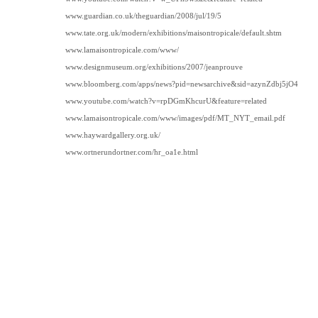
www.guardian.co.uk/theguardian/2008/jul/19/5
www.tate.org.uk/modern/exhibitions/maisontropicale/default.shtm
www.lamaisontropicale.com/www/
www.designmuseum.org/exhibitions/2007/jeanprouve
www.bloomberg.com/apps/news?pid=newsarchive&sid=azynZdbj5jO4
www.youtube.com/watch?v=rpDGmKhcurU&feature=related
www.lamaisontropicale.com/www/images/pdf/MT_NYT_email.pdf
www.haywardgallery.org.uk/
www.ortnerundortner.com/hr_oa1e.html