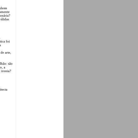
deste
camente
ionária?
válidas
a
tica foi
a
de arte,
lhão: são
o, a
 ironia?
tecta