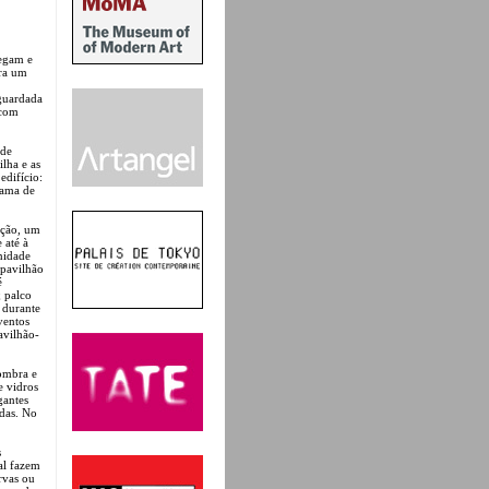
hegam e
ra um
guardada
com
 de
lha e as
edifício:
rama de
ação, um
 até à
nidade
 pavilhão
é
; palco
 durante
ventos
vilhão-
ombra e
e vidros
gantes
das. No
s
al fazem
rvas ou