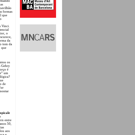
ormando
 as
 pavilhão
as formas
l que
no
 Vinci.
tencial
ior, o
escurece,
forma da
 o tom da
o que
ntou os
is Gehry
forço é
e
” um
ológica?
que
o de
fur
emontar
opicale
o
rn entre
 anos 50,
ias
dou aos
nça e