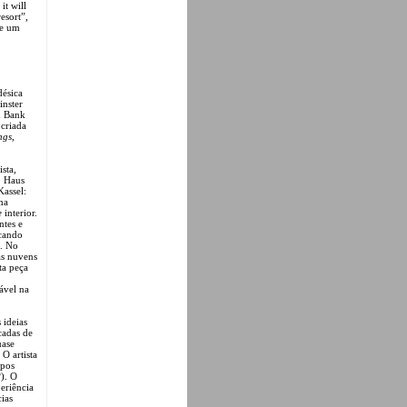
 it will
esort”,
te um
désica
inster
h Bank
 criada
ngs
,
ista,
o Haus
assel:
ma
e
interior.
ntes e
ocando
a. No
 às nuvens
ta peça
ável na
 ideias
cadas de
uase
O artista
rpos
). O
eriência
ias