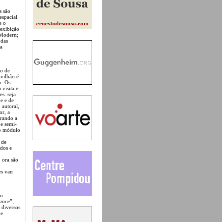
s são
espacial
e o
 exibição
 Modern;
 das
na
po de
avilhão é
a. Os
visita e
es: seja
de e de
 autoral,
or, a
orando a
 e semi-
 o módulo
 de
idos e
, ora são
es van
am
sance
”,
 diversos
 e