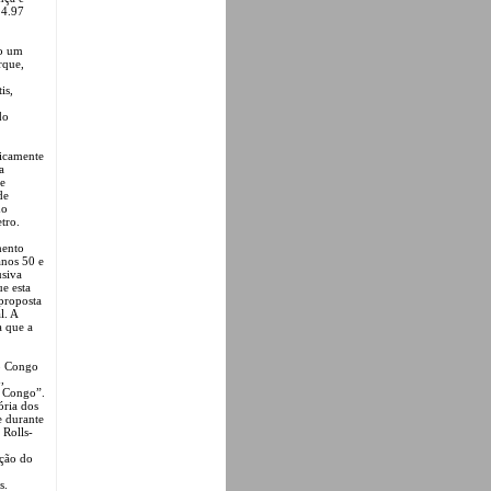
 4.97
mo um
rque,
is,
do
ticamente
a
de
de
do
tro.
mento
anos 50 e
usiva
e esta
proposta
l. A
a que a
o Congo
,
n Congo”.
ória dos
e durante
 Rolls-
ação do
s.