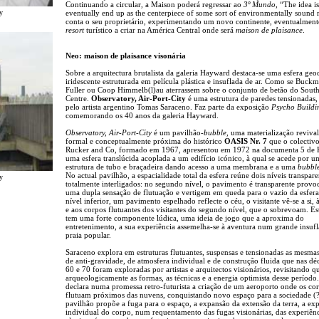
Continuando a circular, a Maison poderá regressar ao
3º Mundo
, “The idea is
y
eventually end up as the centerpiece of some sort of environmentally sound r
conta o seu proprietário, experimentando um novo continente, eventualmen
resort
turístico a criar na América Central onde será
maison de plaisance
.
Neo: maison de plaisance visonária
Sobre a arquitectura brutalista da galeria Hayward destaca-se uma esfera geo
iridescente estruturada em película plástica e insuflada de ar. Como se Buckm
Fuller ou Coop Himmelb(l)au aterrassem sobre o conjunto de betão do Sout
Centre.
Observatory, Air-Port-City
é uma estrutura de paredes tensionadas,
pelo artista argentino Tomas Saraceno. Faz parte da exposição
Psycho Buildi
comemorando os 40 anos da galeria Hayward.
Observatory, Air-Port-City
é um pavilhão-
bubble
, uma materialização revival
formal e conceptualmente próxima do histórico
OASIS Nr. 7
que o colectiv
Rucker and Co, formado em 1967, apresentou em 1972 na documenta 5 de K
uma esfera translúcida acoplada a um edifício icónico, à qual se acede por u
estrutura de tubo e braçadeira dando acesso a uma membrana e a uma
bubbl
No actual pavilhão, a espacialidade total da esfera reúne dois níveis transpare
y
totalmente interligados: no segundo nível, o pavimento é transparente prov
uma dupla sensação de flutuação e vertigem em queda para o vazio da esfer
nível inferior, um pavimento espelhado reflecte o céu, o visitante vê-se a si,
e aos corpos flutuantes dos visitantes do segundo nível, que o sobrevoam. Es
tem uma forte componente lúdica, uma ideia de jogo que a aproxima do
entretenimento, a sua experiência assemelha-se à aventura num grande insufl
praia popular.
Saraceno explora em estruturas flutuantes, suspensas e tensionadas as mesmas
de anti-gravidade, de atmosfera individual e de construção fluida que nas dé
60 e 70 foram exploradas por artistas e arquitectos visionários, revisitando q
arqueologicamente as formas, as técnicas e a energia optimista desse período. 
declara numa promessa retro-futurista a criação de um aeroporto onde os co
flutuam próximos das nuvens, conquistando novo espaço para a sociedade (?
pavilhão propõe a fuga para o espaço, a expansão da extensão da terra, a exp
individual do corpo, num requentamento das fugas visionárias, das experiênc