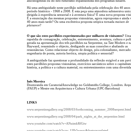
alucinogéneas ou do neo-futurismo expansionista dos programas lunares.
Há uma ambiguidade neste pavilhão sublinhada pela celebração dos 40 anos 
período histórico - 1968 a 2008. É esta peça uma atmosfera submersiva uni
dirigida à experiência sensorial e à aventura física? É uma nova proposta vis
É a enunciação das mesmas propostas visionárias, agora repropostas e ainda 
40 anos mais tarde? Ou uma excêntrica proposta utópica tornada
maison de
plaisance
?
O que são estes pavilhões experimentados por milhares de visitantes?
Um
rapsódia de consagração, celebração, entretenimento, aventura, cultura e polí
gerada na apresentação dos três pavilhões na Serpentine, na Tate Modern e n
Hayward, resumindo o objecto, desligando as suas conexões e abafando as
ressonâncias. Como relacionar objecto de design, pós-colonialismo, mercado 
engenharia de ponta, autoria heróica, utopia política e sensorial?
A ambiguidade faz questionar a profundidade da reflexão exigível a um pavi
estes pavilhões propostas visionárias, exercícios sarcásticos sobre o capitalism
história, a política e a cultura material, ou entretenimentos com uma divertida
Inês Moreira
Doutoranda em Curatorial/knowledge no Goldsmiths College, Londres. Arqui
(FAUP) e Mestre em Arquitectura e Cultura Urbana (UPC-Barcelona)
LINKS
www.serpentinegallery.org/2008/03/forthcoming_summer_2008serpent.html
www.serpentinegallery.org/2008/04/park_nights_at_the_serpentine.html
www.youtube.com/watch?v=ANuimkRfGiw
www.youtube.com/watch?v=w_UFh5wsszc&feature=related