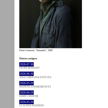
Pierre Gonnord, “Armando”, 2009
Outros artigos:
2026-07-30
FILIPA BOSSUET
2026-06-30
ANA CAROLINA ESTEVES
2026-05-29
MANUELA HARGREAVES
2026-04-29
JAMES MAYOR
2026-03-26
CLÁUDIA HANDEM