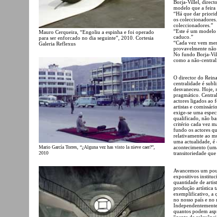
Borja-Villel, direc
modelo que a feira
“Há que dar priorid
os coleccionadores.
coleccionadores.”
“Este é um modelo 
Mauro Cerqueira, “Engoliu a espinha e foi operado
caduco.”
para ser enforcado no dia seguinte”, 2010. Cortesia
“Cada vez vem meno
Galeria Reflexus
provavelmente não
No fundo Borja-Vill
como a não-centrali
O director do Rein
centralidade é subl
desvaneceu. Hoje, 
pragmático. Centra
actores ligados ao 
artistas e comissár
exige-se uma especi
qualificado, não ba
critério cada vez m
fundo os actores q
relativamente ao m
uma actualidade, é
Mario García Torres, “¿Alguna vez has visto la nieve caer?”,
acontecimento (uma
2010
transitoriedade que
Avancemos um pouco.
expositivos institu
quantidade de artist
produção artística
exemplificativo, a q
no nosso país e no 
Independentemente 
quantos podem aspi
“gente de relevânci