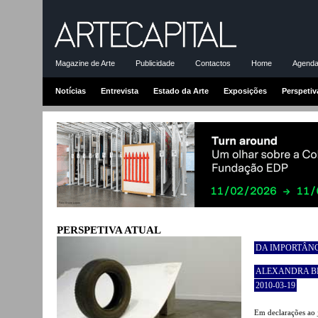
Magazine de Arte
Publicidade
Contactos
Home
Agenda-
Notícias
Entrevista
Estado da Arte
Exposições
Perspetiv
PERSPETIVA ATUAL
DA IMPORTÂNC
ALEXANDRA B
2010-03-19
Em declarações ao 