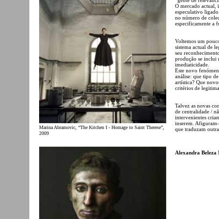
O mercado actual, 
especulativo ligado
no número de colecç
especificamente a 
Voltemos um pouco 
sistema actual de 
seu reconhecimento 
produção se inclui 
imediaticidade.
Este novo fenómen
análise: que tipo de
artística? Que novo
critérios de legitim
Talvez as novas co
de centralidade / n
intervenientes criam
inserem. Afiguram-s
Marina Abramovic, “The Kitchen I - Homage to Saint Therese”,
que traduzam outras
2009
Alexandra Beleza