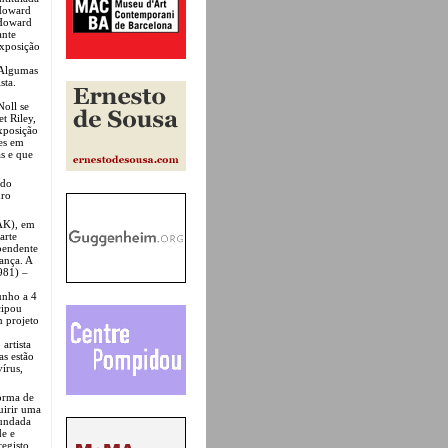
 Howard
 Howard
ante
exposição
 Algumas
sta.
Noll se
t Riley,
xposição
es em
s e que
 do
uro
MAK), em
arte
ependente
rança. A
981) –
unho a 4
cipou
 projeto
artista
as estão
vírus,
orma de
uirir uma
undada
de e
registo