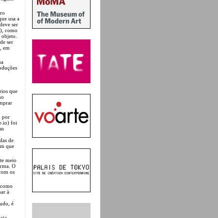
iro
que usa a
 deve ser
o), como
 objeto.
de ser
k, em
ma
roduções
rios que
mo
omprar
4 por
.io) foi
as
idas de
 em que
ste meio
orma. O
 com os
o como
nar à
udo, é
cia