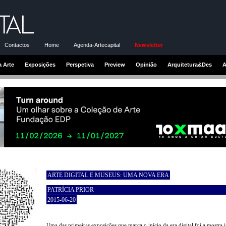
Contactos
Home
Agenda-Artecapital
Newsletter
a Arte
Exposições
Perspetiva
Preview
Opinião
Arquitetura&Des
A
ARTE DIGITAL E MUSEUS: UMA NOVA ERA
PATRÍCIA PRIOR
2015-06-20
Uma das primeiras exposições que marca o início da era digital foi a mostra i