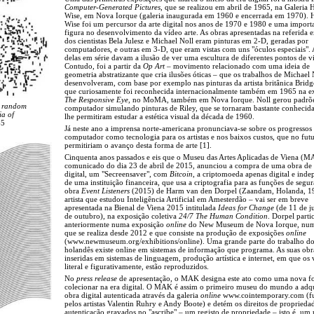
Computer-Generated Pictures
, que se realizou em abril de 1965, na Galeria
Wise, em Nova Iorque (galeria inaugurada em 1960 e encerrada em 1970).
Wise foi um percursor da arte digital nos anos de 1970 e 1980 e uma import
figura no desenvolvimento da vídeo arte. As obras apresentadas na referida 
dos cientistas Bela Julesz e Michael Noll eram pinturas em 2-D, geradas por
computadores, e outras em 3-D, que eram vistas com uns "óculos especiais".
delas em série davam a ilusão de ver uma escultura de diferentes pontos de vi
Contudo, foi a partir da
Op Art
– movimento relacionado com uma ideia de
geometria abstratizante que cria ilusões óticas – que os trabalhos de Michael 
desenvolveram, com base por exemplo nas pinturas da artista britânica Bridge
que curiosamente foi reconhecida internacionalmente também em 1965 na e
The Responsive Eye
, no MoMA, também em Nova Iorque. Noll gerou padrõ
d random
computador simulando pinturas de Riley, que se tornaram bastante conhecida
ia of
lhe permitiram estudar a estética visual da década de 1960.
65
Já neste ano a imprensa norte-americana pronunciava-se sobre os progressos
computador como tecnologia para os artistas e nos baixos custos, que no fut
permitiriam o avanço desta forma de arte [1].
Cinquenta anos passados e eis que o Museu das Artes Aplicadas de Viena (
comunicado do dia 23 de abril de 2015, anunciou a compra de uma obra de 
digital, um "Secreensaver", com
Bitcoin
, a criptomoeda apenas digital e ind
de uma instituição financeira, que usa a criptografia para as funções de segu
obra
Event Listeners
(2015) de Harm van den Dorpel (Zaandam, Holanda, 1
artista que estudou Inteligência Artificial em Amesterdão – vai ser em breve
apresentada na Bienal de Viena 2015 intitulada
Ideas for Change
(de 11 de j
de outubro), na exposição coletiva
24/7 The Human Condition
. Dorpel parti
anteriormente numa exposição
online
do New Museum de Nova Iorque, num
que se realiza desde 2012 e que consiste na produção de exposições
online
(www.newmuseum.org/exhibitions/online). Uma grande parte do trabalho do 
holandês existe online em sistemas de informação que programa. As suas obr
inseridas em sistemas de linguagem, produção artística e internet, em que os 
literal e figurativamente, estão reproduzidos.
No
press release
de apresentação, o MAK designa este ato como uma nova f
colecionar na era digital. O MAK é assim o primeiro museu do mundo a adq
obra digital autenticada através da galeria
online
www.cointemporary.com (f
pelos artistas Valentin Ruhry e Andy Boote) e detém os direitos de proprieda
autenticação gravados no "ascribe" – um registo de propriedade – isto é, um 