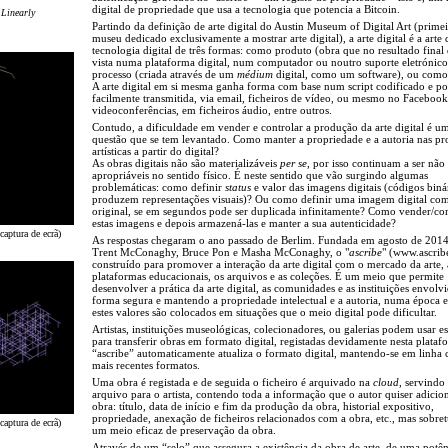
digital de propriedade que usa a tecnologia que potencia a Bitcoin.
 Linearly
Partindo da definição de arte digital do Austin Museum of Digital Art (prime
museu dedicado exclusivamente a mostrar arte digital), a arte digital é a arte 
tecnologia digital de três formas: como produto (obra que no resultado final
vista numa plataforma digital, num computador ou noutro suporte eletrónic
processo (criada através de um
médium
digital, como um software), ou como
A arte digital em si mesma ganha forma com base num script codificado e po
facilmente transmitida, via email, ficheiros de vídeo, ou mesmo no Faceboo
videoconferências, em ficheiros áudio, entre outros.
Contudo, a dificuldade em vender e controlar a produção da arte digital é u
questão que se tem levantado. Como manter a propriedade e a autoria nas p
artísticas a partir do digital?
As obras digitais não são materializáveis
per se
, por isso continuam a ser não
apropriáveis no sentido físico. É neste sentido que vão surgindo algumas
problemáticas: como definir
status
e valor das imagens digitais (códigos biná
produzem representações visuais)? Ou como definir uma imagem digital co
original, se em segundos pode ser duplicada infinitamente? Como vender/c
estas imagens e depois armazená-las e manter a sua autenticidade?
captura de ecrã)
As respostas chegaram o ano passado de Berlim. Fundada em agosto de 201
Trent McConaghy, Bruce Pon e Masha McConaghy, o "
ascribe
" (www.ascribe
construído para promover a interação da arte digital com o mercado da arte, 
plataformas educacionais, os arquivos e as coleções. É um meio que permite
desenvolver a prática da arte digital, as comunidades e as instituições envolv
forma segura e mantendo a propriedade intelectual e a autoria, numa época
estes valores são colocados em situações que o meio digital pode dificultar.
Artistas, instituições museológicas, colecionadores, ou galerias podem usar e
para transferir obras em formato digital, registadas devidamente nesta plataf
“ascribe” automaticamente atualiza o formato digital, mantendo-se em linha
mais recentes formatos.
Uma obra é registada e de seguida o ficheiro é arquivado na
cloud
, servind
arquivo para o artista, contendo toda a informação que o autor quiser adicio
obra: título, data de início e fim da produção da obra, historial expositivo,
propriedade, anexação de ficheiros relacionados com a obra, etc., mas sobret
captura de ecrã)
um meio eficaz de preservação da obra.
Através de um “selo” que assegura a existência da obra de arte, de uma potên