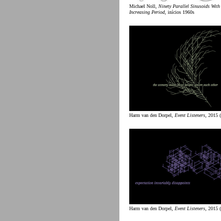
Michael Noll,
Ninety Parallel Sinusoids With
Increasing Period
, inícios 1960s
Harm van den Dorpel,
Event Listeners
, 2015 (
Harm van den Dorpel,
Event Listeners
, 2015 (