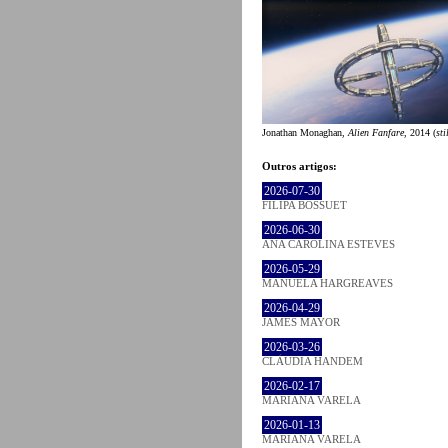
Jonathan Monaghan,
Alien Fanfare
, 2014 (
sti
Outros artigos:
2026-07-30
FILIPA BOSSUET
2026-06-30
ANA CAROLINA ESTEVES
2026-05-29
MANUELA HARGREAVES
2026-04-29
JAMES MAYOR
2026-03-26
CLÁUDIA HANDEM
2026-02-17
MARIANA VARELA
2026-01-13
MARIANA VARELA