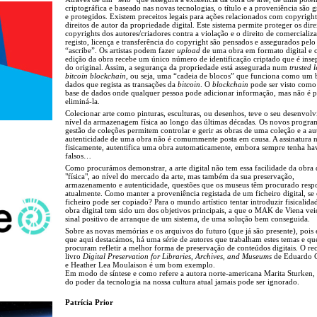
criptográfica e baseado nas novas tecnologias, o título e a proveniência são 
e protegidos. Existem preceitos legais para ações relacionados com copyright
direitos de autor da propriedade digital. Este sistema permite proteger os dire
copyrights dos autores/criadores contra a violação e o direito de comercializ
registo, licença e transferência do copyright são pensados e assegurados pelo
“ascribe”. Os artistas podem fazer
upload
de uma obra em formato digital e 
edição da obra recebe um único número de identificação criptado que é inse
do original. Assim, a segurança da propriedade está assegurada num
trusted 
bitcoin blockchain
, ou seja, uma “cadeia de blocos” que funciona como um 
dados que regista as transações da
bitcoin
. O
blockchain
pode ser visto com
base de dados onde qualquer pessoa pode adicionar informação, mas não é p
eliminá-la.
Colecionar arte como pinturas, esculturas, ou desenhos, teve o seu desenvol
nível da armazenagem física ao longo das últimas décadas. Os novos progra
gestão de coleções permitem controlar e gerir as obras de uma coleção e a au
autenticidade de uma obra não é comummente posta em causa. A assinatura n
fisicamente, autentifica uma obra automaticamente, embora sempre tenha ha
falsos…
Como procurámos demonstrar, a arte digital não tem essa facilidade da obra 
"física", ao nível do mercado da arte, mas também da sua preservação,
armazenamento e autenticidade, questões que os museus têm procurado resp
atualmente. Como manter a proveniência registada de um ficheiro digital, se
ficheiro pode ser copiado? Para o mundo artístico tentar introduzir fisicalid
obra digital tem sido um dos objetivos principais, a que o MAK de Viena ve
sinal positivo de arranque de um sistema, de uma solução bem conseguida.
Sobre as novas memórias e os arquivos do futuro (que já são presente), pois é
que aqui destacámos, há uma série de autores que trabalham estes temas e qu
procuram refletir a melhor forma de preservação de conteúdos digitais. O re
livro
Digital Preservation for Libraries, Archives, and Museums
de Eduardo 
e Heather Lea Moulaison é um bom exemplo.
Em modo de síntese e como refere a autora norte-americana Marita Sturken, 
do poder da tecnologia na nossa cultura atual jamais pode ser ignorado.
Patrícia Prior