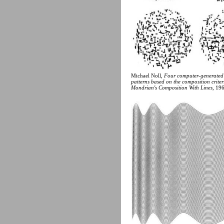
Michael Noll,
Four computer-generate
patterns based on the composition criter
Mondrian's Composition With Lines
, 19