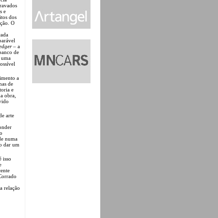
gravados
s e
itos dos
ação. O
cada
parável
ledger
– a
banco de
o uma
ossível
vimento a
mas de
toria e
a obra,
vido
de arte
onder
 o
ade numa
io dar um
 isso
e
cente
Corrado
a relação