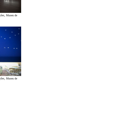
ções
, Museu de
ções
, Museu de