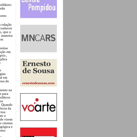
multâneo:
ntão
á
mento
 relação
 conhecer
u, que o
a maneira
 as
 reúne
dução em
pós-
,
plica
e
s
gias
tá em
rsos de
mento na
s para
líticos
omo
e. Quando
ência da
viou
to e
 de virem
do cinema
agógica e
como