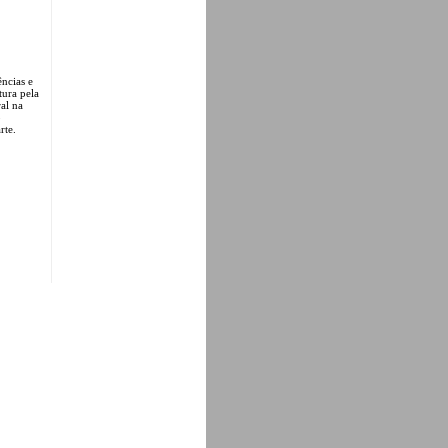
ncias e
tura pela
al na
o
rte.