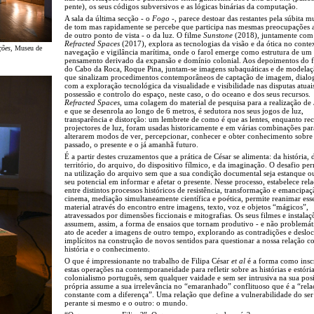
pente), os seus códigos subversivos e as lógicas binárias da computação.
A sala da última secção - o
Fogo
-, parece destoar das restantes pela súbita 
de tom mas rapidamente se percebe que participa nas mesmas preocupações a
de outro ponto de vista - o da luz. O filme
Sunstone
(2018), juntamente com
Refracted Spaces
(2017), explora as tecnologias da visão e da ótica no conte
ções
, Museu de
navegação e vigilância marítima, onde o farol emerge como estrutura de um
pensamento derivado da expansão e domínio colonial. Aos depoimentos do f
do Cabo da Roca, Roque Pina, juntam-se imagens subaquáticas e de modela
que sinalizam procedimentos contemporâneos de captação de imagem, dialo
com a exploração tecnológica da visualidade e visibilidade nas disputas atuai
possessão e controlo do espaço, neste caso, o do oceano e dos seus recursos.
Refracted Spaces
, uma colagem do material de pesquisa para a realização de
e que se desenrola ao longo de 6 metros, é sedutora nos seus jogos de luz,
transparência e distorção: um lembrete de como é que as lentes, enquanto rec
projectores de luz, foram usadas historicamente e em várias combinações par
alterarem modos de ver, percepcionar, conhecer e obter conhecimento sobre
passado, o presente e o já amanhã futuro.
É a partir destes cruzamentos que a prática de César se alimenta: da história, 
território, do arquivo, do dispositivo fílmico, e da imaginação. O desafio p
na utilização do arquivo sem que a sua condição documental seja estanque ou
seu potencial em informar e afetar o presente. Nesse processo, estabelece rel
entre distintos processos históricos de resistência, transformação e emancipa
cinema, mediação simultaneamente científica e poética, permite reanimar ess
material através do encontro entre imagens, texto, voz e objetos “mágicos”,
atravessados por dimensões ficcionais e mitografias. Os seus filmes e instalaç
assumem, assim, a forma de ensaios que tornam produtivo - e não problemát
ato de aceder a imagens de outro tempo, explorando as contradições e deslo
implícitos na construção de novos sentidos para questionar a nossa relação c
história e o conhecimento.
O que é impressionante no trabalho de Filipa César
et al
é a forma como insc
estas operações na contemporaneidade para refletir sobre as histórias e estóri
colonialismo português, sem qualquer vaidade e sem ser intrusiva na sua pos
própria assume a sua irrelevância no “emaranhado” conflituoso que é a “rela
constante com a diferença”. Uma relação que define a vulnerabilidade do s
perante si mesmo e o outro: o mundo.