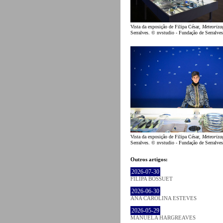
Vista da exposição de Filipa César,
Meteoriza
Serralves. © nvstudio - Fundação de Serralves
Vista da exposição de Filipa César,
Meteoriza
Serralves. © nvstudio - Fundação de Serralves
Outros artigos:
2026-07-30
FILIPA BOSSUET
2026-06-30
ANA CAROLINA ESTEVES
2026-05-29
MANUELA HARGREAVES