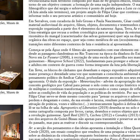
revolucionária num território composto por mais de 40 grupos étnicos, reun
torno de um objetivo comum: a formação de uma nação independente. O mat
filmográfico que daí surgiu e sobreviveu é ponto de partida para a
Luta ca c
(A luta ainda não terminou), um projeto amplo de Filipa César que continua 
informar todo o seu percurso artístico e comunitário até hoje.
Em Serralves, com curadoria de Inês Grosso e Paula Nascimento, César com
ções
, Museu de
material audiovisual do arquivo, filmes, objetos, documentos e testemunhos
exposição organizada a partir dos 4 elementos da natureza: Água, Terra, Ar 
Uma estratégia que recusa a ordem cronológica para se aproximar da estrutu
rizomática do mangal (caracterizador das selvas guineenses) quer seja na dis
orgânica das obras no espaço, quer seja como metáfora de um (ecos)sistema 
transições entre diferentes contextos de luta e resistência aí apresentados.
Começa-se pela
Água
onde 4 filmes são apresentados com esse elemento e
desde as passagens clandestinas no Rio Trancoso na época da ditadura do Es
Novo em
Le Passeur
(2008), à recriação de uma escola de guerrilha nos man
guineenses -
Mangrove School
(2022), fundamentais para proteger e educar 
e adultos em contexto de guerra como forma integrante da luta pela libertaçã
Em
Terra
, os blocos de cânhamo que desenham o espaço expositivo adquir
maior presença e densidade uma vez que sustentam a consciência ambiental 
pensamento político de Amílcar Cabral, profundamente ancorado nos seus e
agronomia. O título da exposição -
Meteorizações
- advém da apropriação de
conceito geológico por Cabral para pensar o solo como um corpo histórico r
de múltiplas e contínuas transformações, convocando-o como campo de refl
ções
, Museu de
sobre as condições de vida da população e as políticas do território. Por sua 
Filipa César serve-se deste mesmo conceito para “pensar os arquivos e sabere
perdem e desgastam e como, da sua erosão e lacuna, resultam possibilidades 
ativação de práticas, vozes e silêncios (...) intrinsecamente ligados à defesa da
lê-se na folha de sala.
Agropoetics of Liberation
(2019) desenha-se no solo e 
numa cartografia composta por livros, cartas, desenhos e outros objetos qu
a revolução guineense.
Spell Reel
(2017),
Cacheu
(2012) e
Conakry
(2013) 
uso dos arquivos da Guiné-Bissau não apenas para transmitir e preservar as 
do passado, mas para as reativar e discutir na contemporaneidade.
Ar
: a secção dos pensamentos e das ideias apresenta a instalação e filme
Quan
Creole
(2020), um ensaio complexo que resultou de uma pesquisa a várias v
sobre as dinâmicas da crioulização enquanto fenómeno cultural altamente in
nas suas relações com o património têxtil guineense dos
Panu di Pinti
(panos