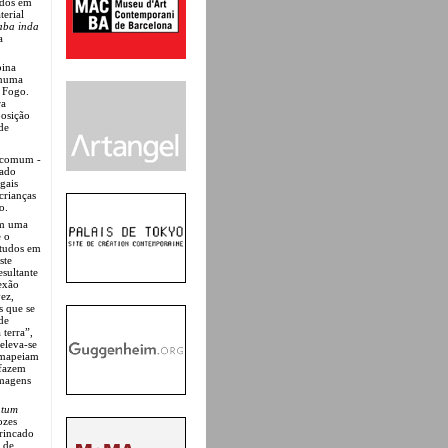
idos em
erial
aba inda
a
bina
 numa
e Fogo.
ra
posição
de
m comum -
tado
gais
crianças
o.
em uma
e o
studos em
ste
esultante
exão
vez,
s que se
de
 terra”,
eleva-se
e mapeiam
fazem
imagens
tum
ozes
trincado
 de