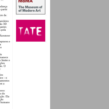
mudança
 partir
xto da
aroleiro
ção 3D
gantes
s pela
Sunstone
eptores e
a
 o
do
ermanece
 limite o
ações
ção. O
e
ões
ico - o
camentos
om a
reve
as do
ição. Ela
ção
er humano