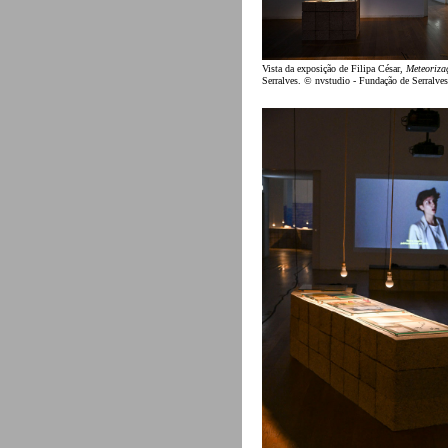
Vista da exposição de Filipa César,
Meteoriza
Serralves. © nvstudio - Fundação de Serralves