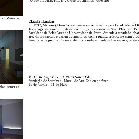
“O que procuras, Filipa?”. O que procuramos, todos nós?
ções
, Museu de
Cláudia Handem
(n. 1992, Murtosa) Licenciada e mestre em Arquitetura pela Faculdade de Ciê
Tecnologia da Universidade de Coimbra, e licenciada em Artes Plásticas - Pin
Faculdade de Belas Artes da Universidade do Porto. Articula a atividade labor
área da arquitetura e design de interiores, com a prática artística no campo d
desenho e da pintura. Escreve, de forma independente, sobre exposições de a
:::
METEORIZAÇÕES - FILIPA CÉSAR ET AL
Fundação de Serralves - Museu de Arte Contemporânea
15 de Janeiro - 31 de Maio
ções
, Museu de