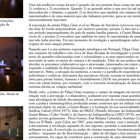
Uma das melhores coisas da arte é quando ela nos permite duas coisas em si
1) conhecer e 2) reconhecer. Quando 1) se aprende sobre o que nos foi até e
desconhecido e distante, e quando 2) se descobre que também nós estamos
l
representados e de uma maneira que não tínhamos previsto, gera-se um mo
emocionalmente marcante.
orizações
,
ação de
A exposição da artista Filipa César
et al
no Museu de Serralves convocou essa
em mim de forma surpreendente, por motivos pessoais: porque 1) deu-me a
um período importantíssimo do país da minha família paterna, a Guiné-Bissa
viveu
lá
, e porque 2) reconheci que também eu estou
lá
representada de um
que não tinha previsto. Foi um momento de revelação e aprendizagem sobre
origens do meu sangue paterno.
Naquela que é a sua primeira exposição antológica em Portugal, Filipa César
um conjunto de trabalhos com cerca de duas décadas de investigação e pro
torno de questões relacionadas com o colonialismo e as suas repercussões no
movendo-se entre os meios do cinema e da instalação. Falar da sua prática im
abordar os processos colaborativos que a atravessam, interessados em expor 
expandir a realidade da descolonização e da resistência a regimes fascistas e
opressivos. Neles, a ativação da memória, a escuta e a partilha de experiência
individuais e coletivas, desviantes das narrativas oficiais, tornam-se metodolo
úteis para pensar
húmus, humana e humildemente
(2024) um presente que es
risco em várias frentes, por exemplo, com a crescente normalização de discu
extrema-direita ao colapso ambiental.
Desde cedo, a prática de Filipa César examina o campo da imagem em movi
ções
, Museu de
relação com a percepção e o dispositivo, acabando por transitar essas questõe
uma abordagem de índole documental. É na intersecção de acontecimentos po
com a prática cinematográfica produzida nesses contextos que irá utilizar c
principal objeto de estudo a Guiné-Bissau e a formação da sua nacionalidad
Amílcar Cabral (1924-1973), líder do PAIGC (Partido Africano da Independ
Guiné-Bissau e Cabo-Verde) e da Guerra da Independência (1963-1974), en
quatro jovens guineenses - Flora Gomes, José Bolama Cobumba, Josefina Cra
Sana na N’Hada - para Cuba, em 1967, para estudar cinema, com a intenção
a documentar a revolução aquando do seu regresso, permitiu o nascimento 
militante no país. A convicção no poder do cinema enquanto ferramenta ped
política - enquanto ato de descolonização -, além de divulgar a luta interna 
externamente, foi capaz de contribuir para a construção de uma identidade