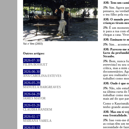
AM: Tens um cami
JN:
Sim. Agora que
pensava, na verdade
o teu filho pela ru
AM: O mundo preci
crianças tiram-nos
JN:
É um momento e
ir para a rua com e
chegas a casa. Vive
AM: Ensinam-te m
Vai e Vem
(2003)
JN:
Sim... acontec
AM: Pareceu-me mu
facto da profundid
Outros artigos:
Straubs.
2026-07-30
JN:
Bom, nunca fui 
entrevista]
eu sou o
FILIPA BOSSUET
crítica, mas a mim
documentários. Ago
2026-06-30
que sou realizador
ANA CAROLINA ESTEVES
trabalhei como mo
2026-05-29
AM: Onde é que es
MANUELA HARGREAVES
JN:
Não, não estud
na última curta do
2026-04-29
trabalhar como mon
JAMES MAYOR
mais até do que pa
Como o Kaurismäki.
2026-03-26
tenho grande ansie
CLÁUDIA HANDEM
AM: Mas em ti vejo
essa frontalidad
2026-02-17
JN:
Isso vem-me d
MARIANA VARELA
as coisas têm um t
necessidade de faze
2026-01-13