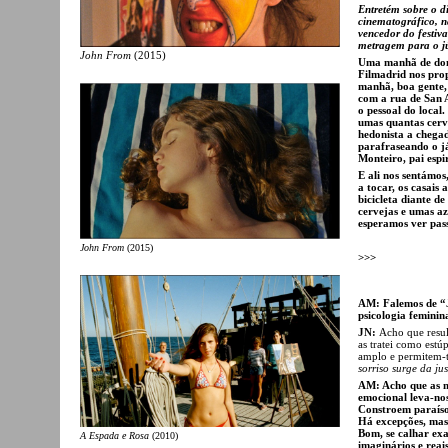
Entretém sobre o d
cinematográfico, n
vencedor do festiv
metragem para o jú
John From
(2015)
Uma manhã de domi
Filmadrid nos prop
manhã, boa gente,
com a rua de San 
o pessoal do local
umas quantas cerv
hedonista a chegad
parafraseando o j
Monteiro, pai espi
E ali nos sentámos
a tocar, os casais
bicicleta diante d
cervejas e umas a
esperamos ver pass
John From
(2015)
>>>
AM: Falemos de “J
psicologia feminin
JN:
Acho que resul
as tratei como est
amplo e permitem-te
sorriso surge da ju
AM: Acho que as m
emocional leva-no
Constroem paraíso
Há excepções, mas
Bom, se calhar exa
A Espada e Rosa
(2010)
imaginários e reai