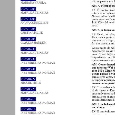
não se passa nada.
MARIANA VARELA
AM: Os tempos mort
2025-12-08
JN:
É que isso tam
MAFALDA TEIXEIRA
mim o aborreciment
Nunca fui um cinéf
2025-11-08
podemos classificar
João César Monteiro
JOANA CONSIGLIERI
rock.
2025-10-05
AM: Que força vo
CRISTINA FILIPE
JN:
Bem... eu vi a
Para toda a gente d
2025-09-05
que nos dizia algo
CLÁUDIA HANDEM
foi um cineasta mu
Gosto muito do Aki
2025-07-30
Acontecem coisas i
MAFALDA TEIXEIRA
então? Há colegas 
importante como fi
2025-06-30
onde ocorrem as coi
INÊS FERREIRA-NORMAN
AM: Como despedida
que montou “Vai e
2025-05-31
com João César Mo
INÊS FERREIRA-NORMAN
vendo passar a vid
duas e três vezes.
2025-04-27
perseguir a belez
MIGUEL PINTO
emocionado quando
JN:
“La verbena de
2025-03-20
só de recordar. De
MAFALDA TEIXEIRA
encontrávamos nada
armavas em engraçad
2025-02-19
coisas. Estivemos à
INÊS FERREIRA-NORMAN
AM: Que beleza, d
na cabeça.
2025-01-16
JN:
É incrível, isso
INÊS FERREIRA-NORMAN