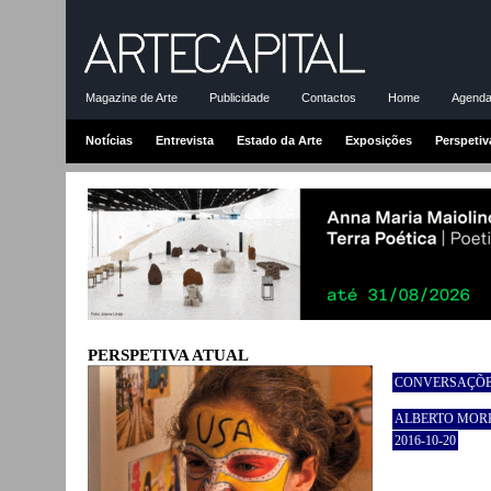
Magazine de Arte
Publicidade
Contactos
Home
Agenda-
Notícias
Entrevista
Estado da Arte
Exposições
Perspetiv
PERSPETIVA ATUAL
CONVERSAÇÕES
ALBERTO MOR
2016-10-20