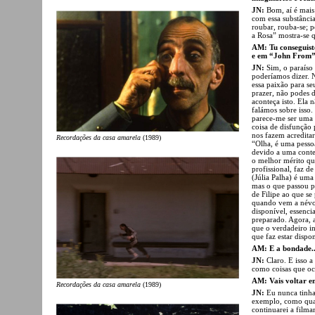
JN:
Bom, aí é mais
com essa substância 
roubar, rouba-se; p
a Rosa” mostra-se 
AM: Tu conseguist
e em “John From” 
JN:
Sim, o paraíso
poderíamos dizer. N
essa paixão para s
prazer, não podes da
aconteça isto. Ela 
falámos sobre isso.
parece-me ser uma 
coisa de disfunção 
nos fazem acredita
Recordações da casa amarela
(1989)
“Olha, é uma pesso
devido a uma conten
o melhor mérito qu
profissional, faz de
(Júlia Palha) é uma
mas o que passou pa
de Filipe ao que se
quando vem a névoa
disponível, essenci
preparado. Agora, 
que o verdadeiro i
que faz estar dispo
AM: E a bondade..
JN:
Claro. E isso 
como coisas que oc
AM: Vais voltar em
Recordações da casa amarela
(1989)
JN:
Eu nunca tinha
exemplo, como quan
continuarei a film