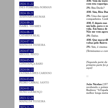
AM: Vem da teatra
com esta rapariga.
2024-11-22
INÊS FERREIRA-NORMAN
JN:
Rita Durão?
AM: Sim, Rita Du
2024-10-21
JN:
Uma das rapari
AISHWARYA KUMAR
companheira. Conhe
2024-09-21
AM: E depois esse 
um lado, para o ou
ISABEL TAVARES
vida. Em busca de
Não me vem agora
2024-08-17
CATARINA REAL
JN:
Dafne.
AM: Que maravilh
2024-07-14
voltas pelo Bairro 
MAFALDA TEIXEIRA
JN:
Sim, é cinema 
2024-07-02
[Terminamos a con
MIGUEL PINTO
2024-05-30
[Segunda parte da 
CONSTANÇA BABO
primeira parte foi 
aqui
]
2024-04-13
FÁTIMA LOPES CARDOSO
:::
2024-03-04
PEDRO CABRAL SANTO
João Nicolau
(197
recebendo o prémio
2024-01-27
Realizou “A Espada
NUNO LOURENÇO
melhor longa metra
2023-12-24
MAFALDA TEIXEIRA
2023-11-21