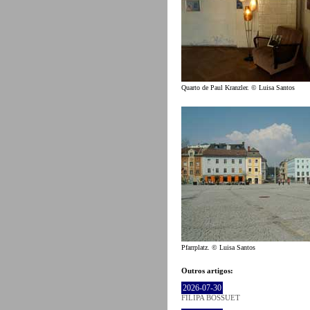
Quarto de Paul Kranzler. © Luisa Santos
Pfarrplatz. © Luisa Santos
Outros artigos:
2026-07-30
FILIPA BOSSUET