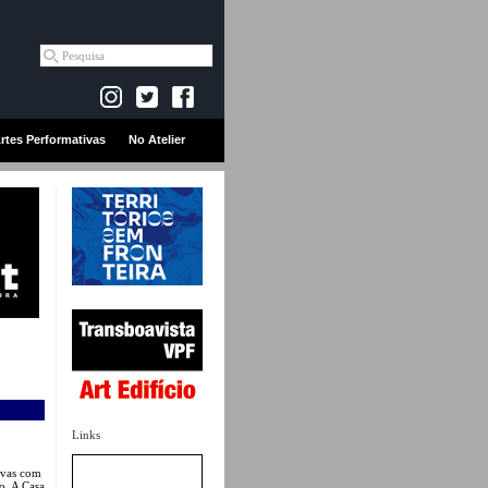
rtes Performativas
No Atelier
Links
ivas com
o. A Casa