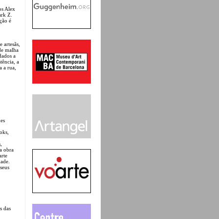
os Alex
ark Z.
ção é
 artesãs,
 de malha
idados a
tência, a
a a rua,
des
oks,
,
da obra
arte
dade.
 seus
s das