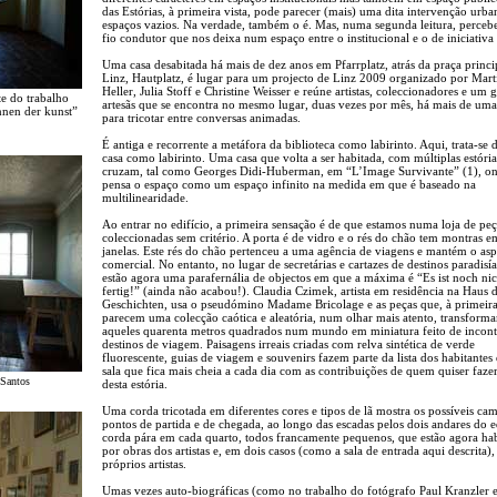
das Estórias, à primeira vista, pode parecer (mais) uma dita intervenção urba
espaços vazios. Na verdade, também o é. Mas, numa segunda leitura, perce
fio condutor que nos deixa num espaço entre o institucional e o de iniciativa
Uma casa desabitada há mais de dez anos em Pfarrplatz, atrás da praça princi
Linz, Hautplatz, é lugar para um projecto de Linz 2009 organizado por Mart
Heller, Julia Stoff e Christine Weisser e reúne artistas, coleccionadores e um 
te do trabalho
artesãs que se encontra no mesmo lugar, duas vezes por mês, há mais de um
nnen der kunst”
para tricotar entre conversas animadas.
É antiga e recorrente a metáfora da biblioteca como labirinto. Aqui, trata-se
casa como labirinto. Uma casa que volta a ser habitada, com múltiplas estória
cruzam, tal como Georges Didi-Huberman, em “L’Image Survivante” (1), on
pensa o espaço como um espaço infinito na medida em que é baseado na
multilinearidade.
Ao entrar no edifício, a primeira sensação é de que estamos numa loja de peç
coleccionadas sem critério. A porta é de vidro e o rés do chão tem montras e
janelas. Este rés do chão pertenceu a uma agência de viagens e mantém o as
comercial. No entanto, no lugar de secretárias e cartazes de destinos paradisía
estão agora uma parafernália de objectos em que a máxima é “Es ist noch nic
fertig!” (ainda não acabou!). Claudia Czimek, artista em residência na Haus 
Geschichten, usa o pseudómino Madame Bricolage e as peças que, à primeira 
parecem uma colecção caótica e aleatória, num olhar mais atento, transform
aqueles quarenta metros quadrados num mundo em miniatura feito de incont
destinos de viagem. Paisagens irreais criadas com relva sintética de verde
fluorescente, guias de viagem e souvenirs fazem parte da lista dos habitantes 
sala que fica mais cheia a cada dia com as contribuições de quem quiser fazer
 Santos
desta estória.
Uma corda tricotada em diferentes cores e tipos de lã mostra os possíveis ca
pontos de partida e de chegada, ao longo das escadas pelos dois andares do ed
corda pára em cada quarto, todos francamente pequenos, que estão agora ha
por obras dos artistas e, em dois casos (como a sala de entrada aqui descrita),
próprios artistas.
Umas vezes auto-biográficas (como no trabalho do fotógrafo Paul Kranzler 