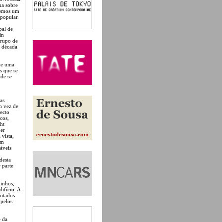
na sobre
bemos um
 popular.
pal de
in
grupo de
a década
 de uma
s que se
de se
as
m vez de
pecto
cos,
ht
der
vista,
am
áveis
desta
 parte
minhos,
ifício. A
bitados
 pelos
e da