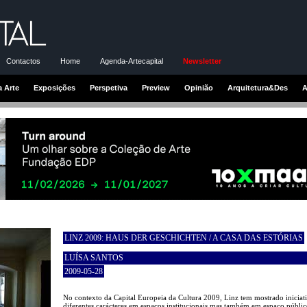
Contactos
Home
Agenda-Artecapital
Newsletter
a Arte
Exposições
Perspetiva
Preview
Opinião
Arquitetura&Des
A
LINZ 2009: HAUS DER GESCHICHTEN / A CASA DAS ESTÓRIAS
LUÍSA SANTOS
2009-05-28
No contexto da Capital Europeia da Cultura 2009, Linz tem mostrado iniciat
diferentes carácteres em espaços institucionais mas também em espaço públic