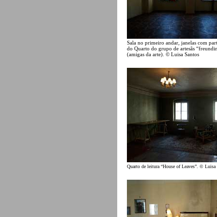
Sala no primeiro andar, janelas com par
do Quarto do grupo de artesãs “freundi
(amigas da arte). © Luisa Santos
Quarto de leitura “House of Leaves”. © Luisa