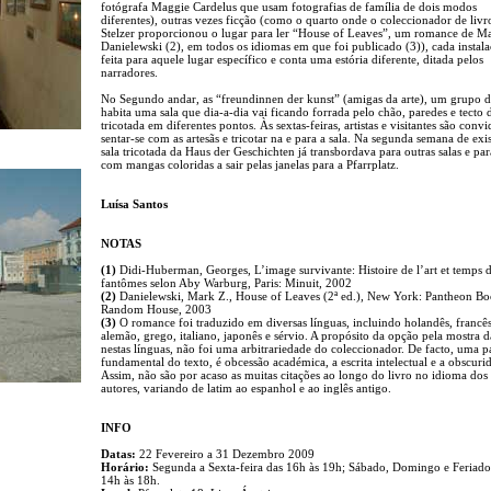
fotógrafa Maggie Cardelus que usam fotografias de família de dois modos
diferentes), outras vezes ficção (como o quarto onde o coleccionador de livr
Stelzer proporcionou o lugar para ler “House of Leaves”, um romance de M
Danielewski (2), em todos os idiomas em que foi publicado (3)), cada instala
feita para aquele lugar específico e conta uma estória diferente, ditada pelos
narradores.
No Segundo andar, as “freundinnen der kunst” (amigas da arte), um grupo de
habita uma sala que dia-a-dia vai ficando forrada pelo chão, paredes e tecto
tricotada em diferentes pontos. Às sextas-feiras, artistas e visitantes são conv
sentar-se com as artesãs e tricotar na e para a sala. Na segunda semana de exis
sala tricotada da Haus der Geschichten já transbordava para outras salas e par
com mangas coloridas a sair pelas janelas para a Pfarrplatz.
Luísa Santos
NOTAS
(1)
Didi-Huberman, Georges, L’image survivante: Histoire de l’art et temps 
fantômes selon Aby Warburg, Paris: Minuit, 2002
(2)
Danielewski, Mark Z., House of Leaves (2ª ed.), New York: Pantheon Bo
Random House, 2003
(3)
O romance foi traduzido em diversas línguas, incluindo holandês, francês
alemão, grego, italiano, japonês e sérvio. A propósito da opção pela mostra 
nestas línguas, não foi uma arbitrariedade do coleccionador. De facto, uma p
fundamental do texto, é obcessão académica, a escrita intelectual e a obscuri
Assim, não são por acaso as muitas citações ao longo do livro no idioma dos
autores, variando de latim ao espanhol e ao inglês antigo.
INFO
Datas:
22 Fevereiro a 31 Dezembro 2009
Horário:
Segunda a Sexta-feira das 16h às 19h; Sábado, Domingo e Feriado
14h às 18h.