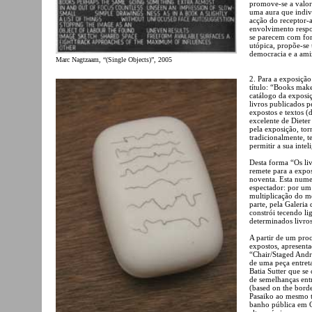
promove-se a valor
uma aura que indivi
acção do receptor-a
envolvimento respo
se parecem com form
utópica, propõe-se 
democracia e a ami
Marc Nagtzaam, “(Single Objects)”, 2005
2. Para a exposição
título: “Books mak
catálogo da exposi
livros publicados p
expostos e textos 
excelente de Dieter
pela exposição, tor
tradicionalmente, 
permitir a sua intel
Desta forma “Os li
remete para a expo
noventa. Esta numer
espectador: por um
multiplicação do me
parte, pela Galeria 
constrói tecendo li
determinados livros
A partir de um proc
expostos, apresent
“Chair/Staged Andr
de uma peça entreta
Batia Sutter que se
de semelhanças entr
(based on the bord
Pasaiko ao mesmo t
banho pública em O