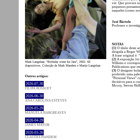
ver. Que procure n
pequenos pensament
naqueles (como nout
José Bártolo
Professor e investi
NOTAS
(1)
O título deste a
dirigida a Roger W
A frase original é:
(2)
A exposição foi
Mark Langelaar, “Birthday scene for Jara”, 2002. 60
Willems e corresp
diapositivos. Colecção de Mark Manders e Marije Langelaar.
Publications que e
(3)
O designer hola
proferido uma pale
Outros artigos:
“Personal Views” c
decisivos para a c
2026-07-30
Mccoy, Steven Hell
FILIPA BOSSUET
2026-06-30
ANA CAROLINA ESTEVES
2026-05-29
MANUELA HARGREAVES
2026-04-29
JAMES MAYOR
2026-03-26
CLÁUDIA HANDEM