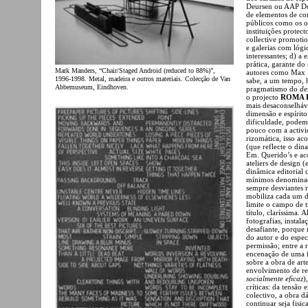
Deursen ou AAP Desi
de elementos de co
públicos como os or
instituições protec
collective promoti
e galerias com lógi
interessantes; d) a 
prática, garante d
Mark Manders, “Chair/Staged Android (reduced to 88%)”,
autores como Max B
1996-1998. Metal, madeira e outros materiais. Colecção de Van
sabe, a um tempo, h
Abbemuseum, Eindhoven.
pragmatismo do
de
o projecto
ROMA Pu
mais desaconselháv
dimensão e espírit
dificuldade, podem
pouco com a activ
rizomática, isso a
(que reflecte o din
Em. Querido’s e ac
ateliers de design
dinâmica editorial
mínimos denominado
sempre desviantes 
mobiliza cada um de
limite o campo de 
título, claríssima. 
fotografias, instal
desafiante, porque 
do autor e do espect
permissão; entre a 
encenação de uma f
sobre a obra de arte
envolvimento de re
socialmente eficaz
)
críticas: da tensão 
colectivo, a obra d
continuar seja fisi