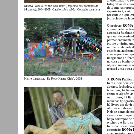
alteronímias – o ex
fotografias da auto
Oksana Pasaiko, “Short Sad Text” (inspirado nas fronteiras de
dois autores repres
14 países), 2004-2005. Cabelo sobre sabão. Colecção da artista.
exposição é, assim,
presente e o que es
(consciente ou inco
O projecto
ROMA P
apresentadas se ten
associada às obras 
que um determinado 
permanentemente mo
(como a vitrina qu
momento da vida da
existência autóno
apenas pode ser a
imaginamos diferen
na casa de banho d
objecto mas antes 
tornará uma outra 
Marije Langelaar, “De Rode Hamer Club”, 2005
3.
ROMA Publicat
livros, democratica
abertos, fechados, 
tamanhos, há livros
como se alguém as 
outro livro, há liv
manchas tipográficas
há livros em devir-
olhos – em devir-l
Nela se conta de no
aguarda ser despert
beijo corresponde a 
o leitor e o livro 
livro da morte: ret
exposição
ROMA Pu
chamamento para qu