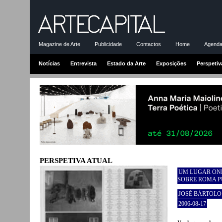
Magazine de Arte
Publicidade
Contactos
Home
Agenda-
Notícias
Entrevista
Estado da Arte
Exposições
Perspetiv
PERSPETIVA ATUAL
UM LUGAR OND
SOBRE ROMA P
JOSÉ BÁRTOLO
2006-08-17