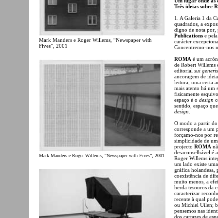
Um lugar onde as 
Três ideias sobre
1. A Galeria 1 da 
quadrados, a expo
digno de nota por, 
Publications
e pela
Mark Manders e Roger Willems, “Newspaper with
carácter excepcion
Fives”, 2001
Concentremo-nos na
ROMA
é um acróni
de Robert Willems 
editorial
sui generis
ancoragem de ideias
leitura, uma certa 
mais atento há um 
fisicamente esquiv
espaço é o
design
c
sentido, espaço qu
design
.
O modo a partir do
corresponde a um pr
forçamo-nos por re
simplicidade de uma
projecto
ROMA
nã
desaconselhável é 
Mark Manders e Roger Willems, “Newspaper with Fives”, 2001
Roger Willems inte
um lado existe uma
gráfica holandesa, 
coexistência de dif
muito menos, a efe
herda tesouros da 
caracterizar reconh
recente à qual pod
ou Michiel Uilen; b
pensemos nas ident
dos cartazes de esp