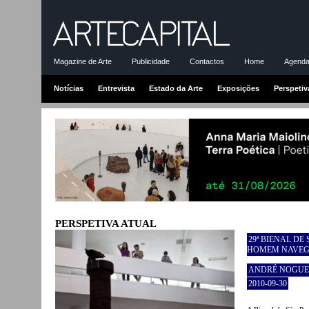
Magazine de Arte
Publicidade
Contactos
Home
Agenda-
Notícias
Entrevista
Estado da Arte
Exposições
Perspetiv
PERSPETIVA ATUAL
29ª BIENAL DE
HOMEM NAVE
ANDRÉ NOGUE
2010-09-30