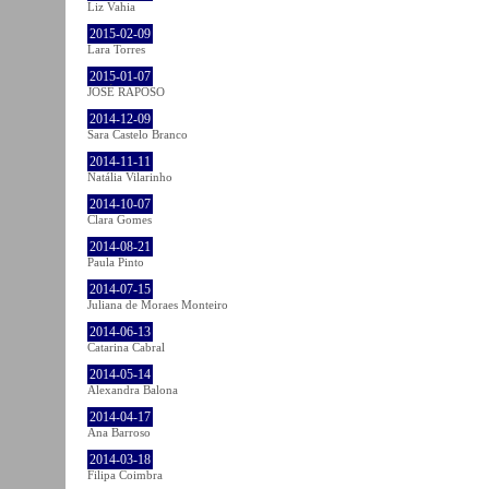
Liz Vahia
2015-02-09
Lara Torres
2015-01-07
JOSÉ RAPOSO
2014-12-09
Sara Castelo Branco
2014-11-11
Natália Vilarinho
2014-10-07
Clara Gomes
2014-08-21
Paula Pinto
2014-07-15
Juliana de Moraes Monteiro
2014-06-13
Catarina Cabral
2014-05-14
Alexandra Balona
2014-04-17
Ana Barroso
2014-03-18
Filipa Coimbra