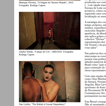
produzida nos conte
Henrique Oliveira, “A Origem do Terceiro Mundo”, 2010.
(...) em rápida tra
Fotografia: Rodrigo Capote.
Europa de Leste ou
promove, critica o
sugerindo uma const
localização no mun
A estratégia dos cu
tempo próprios, em 
sombra, experiênci
raciocínio límpido 
aparência, da libe
arte aplica golpes 
colectiva “Divisor”
representações dos 
Gil Vicente e da p
vous salue”.
Amélia Toledo, “Campo de Cor”, 1969/2010. Fotografia:
Nas palavras dos cu
Rodrigo Capote.
interrompe as coor
possuir essa potênc
atitudes passíveis 
Brasil como “país o
para contenção do 
obras representativ
Com uma equipa de 
como Chus Martíne
de Atenas), Fernan
Angola), Rina Carv
(professor de Arte
da Documenta XI K
Contemporary Art,
permanentes na mal
Esta Bienal consegu
Nan Goldin, “The Ballad of Sexual Dependency”.
Não só mostrando a