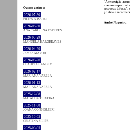
“A exposição assume
maneira especulativ
Outros artigos:
respostas difusas”,
política é reconhe
2026-07-30
FILIPA BOSSUET
André Nogueira
2026-06-30
ANA CAROLINA ESTEVES
2026-05-29
MANUELA HARGREAVES
2026-04-29
JAMES MAYOR
2026-03-26
CLÁUDIA HANDEM
2026-02-17
MARIANA VARELA
2026-01-13
MARIANA VARELA
2025-12-08
MAFALDA TEIXEIRA
2025-11-08
JOANA CONSIGLIERI
2025-10-05
CRISTINA FILIPE
2025-09-05