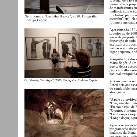
A Bienal de São Pau
mesmo dia, a propó
de manifestantes e
violência com o co
‘pichador’ pintou n
Nuno Ramos, “Bandeira Branca”, 2010. Fotografia:
os urubu”(sic). Na 
Rodrigo Capote.
foi intervencionad
Apresentando 159 a
superior ao de 2008
vazio de proposta. 
disposição de todo
explicam a propost
habitar o mundo pa
lugar pequeno, on
A arquitectura dos 
Marta Bogéa, é um 
que se deixa descob
pedras ou ilhas art
habitual tranquilid
Gil Vicente, “Inimigos”, 2005. Fotografia: Rodrigo Capote.
A Bienal marca seu 
Referência aos espaç
do candomblé, essas
abrangente:
“A pele do invisíve
“Dito, não dito, in
“Eu sou a rua” de 
“O outro, o mesmo”
“Lembrança e esque
“Longe daqui, aqui 
Aptas a serem os nú
programação dedica
dinâmica da Bienal 
nos grandes circuit