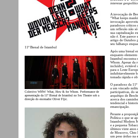
interesse geopolític
A invocação de Brec
“What keeps mankin
invocação aproveita
paradoxos críticos
um reflexão não só 
sua capitalização 
não é. Este parece 
artigo de Outubro p
seu falhanço enqua
11ª Bienal de Istambul
Após uma bienal em
enquanto elemento 
Istambul encontra
Whom. Apesar da re
incluído), evitáve
para o Leste Europe
indubitavelmente b
tomada rápida e ob
O paradoxo da 11ª B
a um vincado milit
Colectivo WHW/ What, How & for Whom. Performance de
participativas, do
apresentação da 11ª Bienal de Istambul no Ses Theatre sob a
arquétipo de Brecht
direcção do encenador Oliver Fljic.
acerca dos caminhos
tendencial e histor
emancipação.
Perante a proposiçã
Política o que se a
Istambul Modern Mu
e a pequena Tobacc
últimos vinte anos 
de Moscovo, Chto Del
um peso árduo na e