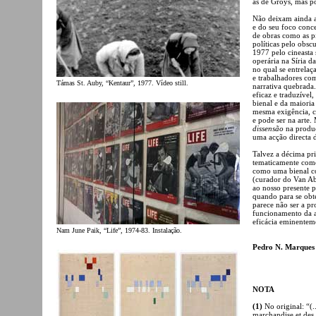
as de Groys, mas p
Não deixam ainda a
e do seu foco conce
de obras como as pi
políticas pelo obsc
1977 pelo cineasta
operária na Síria 
no qual se entrelaç
e trabalhadores co
Támas St. Auby, “Kentaur”, 1977. Vídeo still.
narrativa quebrada.
eficaz e traduzível
bienal e da maioria
mesma exigência, 
e pode ser na arte.
dissensão
na produç
uma acção directa da
Talvez a décima pr
tematicamente como
como uma bienal c
(curador do Van Ab
ao nosso presente 
quando para se obte
parece não ser a pr
funcionamento da a
eficácia eminenteme
Nam June Paik, “Life”, 1974-83. Instalação.
Pedro N. Marques
NOTA
(1)
No original: “(.
marchandise et des