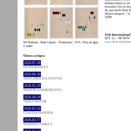
mélancolique à cet i
tournées vers la dr
du spectacle dont l
démocratiques.”
in
2008.
11th International
SET 12 – 08 NOV
www.iksv.org/biena
KP Brehmer, “Real Capital – Production”, 1974. Tinta de água
s/ papel.
Outros artigos:
2026-07-30
FILIPA BOSSUET
2026-06-30
ANA CAROLINA ESTEVES
2026-05-29
MANUELA HARGREAVES
2026-04-29
JAMES MAYOR
2026-03-26
CLÁUDIA HANDEM
2026-02-17
MARIANA VARELA