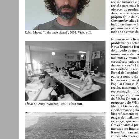
revisão histórica e
revisão para mais 
oferecer de produti
durante o fim-de-
próprio título da b
Communism
alive 
indubitavelmente h
pensamento crítico 
todos os estratos d
Rabih Mroué, “I, the undersigned”, 2008. Vídeo still.
No seu recente liv
problemáticas actu
Nova Esquerda fran
do império da merc
irónico ou melancól
militantes viraram
espectáculo cujos m
democráticos.” (1)
necessidade de revi
Bienal de Istambul 
pairar a sombra da
latinos ou a fusão
Popular Chinesa. É 
região, mas numa bi
representação; fund
exposição como numa
do Médio Oriente a
proposto pelo WHW
Támas St. Auby, “Kentaur”, 1977. Vídeo still.
Médio Oriente e da 
e performance pelo 
biograficamente com
praças de fuzilamen
exposição que assu
Groys quanto à pre
mercado no interior
Karen Andreassian,
comentado diversos 