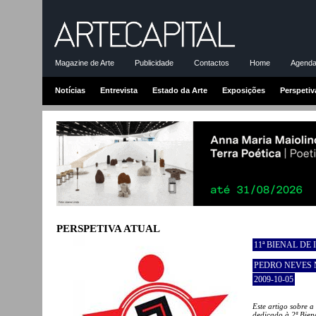
Magazine de Arte
Publicidade
Contactos
Home
Agenda-
Notícias
Entrevista
Estado da Arte
Exposições
Perspetiv
PERSPETIVA ATUAL
11ª BIENAL DE
PEDRO NEVES
2009-10-05
Este artigo sobre 
dedicado à 2ª Bien