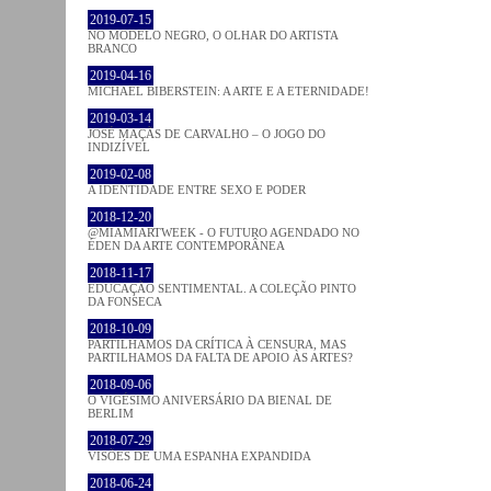
2019-07-15
NO MODELO NEGRO, O OLHAR DO ARTISTA
BRANCO
2019-04-16
MICHAEL BIBERSTEIN: A ARTE E A ETERNIDADE!
2019-03-14
JOSÉ MAÇÃS DE CARVALHO – O JOGO DO
INDIZÍVEL
2019-02-08
A IDENTIDADE ENTRE SEXO E PODER
2018-12-20
@MIAMIARTWEEK - O FUTURO AGENDADO NO
ÉDEN DA ARTE CONTEMPORÂNEA
2018-11-17
EDUCAÇÃO SENTIMENTAL. A COLEÇÃO PINTO
DA FONSECA
2018-10-09
PARTILHAMOS DA CRÍTICA À CENSURA, MAS
PARTILHAMOS DA FALTA DE APOIO ÀS ARTES?
2018-09-06
O VIGÉSIMO ANIVERSÁRIO DA BIENAL DE
BERLIM
2018-07-29
VISÕES DE UMA ESPANHA EXPANDIDA
2018-06-24