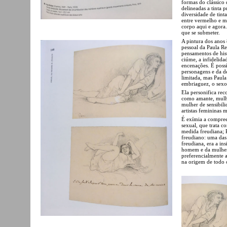
formas do clássico 
delineadas a tinta 
diversidade de tint
entre vermelho e m
corpo aqui e agora
que se submeter.
A pintura dos anos 
pessoal da Paula Reg
pensamentos de hist
ciúme, a infidelida
encenações. É poss
personagens e da d
limitada, mas Paula
embriaguez, o sexo
Ela personifica rec
como amante, mulhe
mulher de sensibili
artistas femininas 
É exímia a compree
sexual, que trata c
medida freudiana; 
freudiano: uma das 
freudiana, era a in
homem e da mulher
preferencialmente 
na origem de todo o