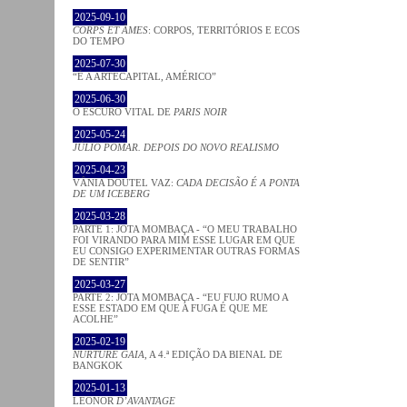
2025-09-10
CORPS ET ÂMES
: CORPOS, TERRITÓRIOS E ECOS
DO TEMPO
2025-07-30
“É A ARTECAPITAL, AMÉRICO”
2025-06-30
O ESCURO VITAL DE
PARIS NOIR
2025-05-24
JÚLIO POMAR. DEPOIS DO NOVO REALISMO
2025-04-23
VÂNIA DOUTEL VAZ:
CADA DECISÃO É A PONTA
DE UM ICEBERG
2025-03-28
PARTE 1: JOTA MOMBAÇA - “O MEU TRABALHO
FOI VIRANDO PARA MIM ESSE LUGAR EM QUE
EU CONSIGO EXPERIMENTAR OUTRAS FORMAS
DE SENTIR”
2025-03-27
PARTE 2: JOTA MOMBAÇA - “EU FUJO RUMO A
ESSE ESTADO EM QUE A FUGA É QUE ME
ACOLHE”
2025-02-19
NURTURE GAIA
, A 4.ª EDIÇÃO DA BIENAL DE
BANGKOK
2025-01-13
LEONOR
D’AVANTAGE