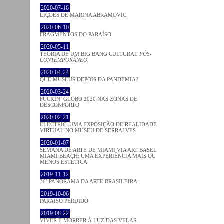
2020-07-16
LIÇÕES DE MARINA ABRAMOVIC
2020-06-10
FRAGMENTOS DO PARAÍSO
2020-05-11
TEORIA DE UM BIG BANG CULTURAL
PÓS-
CONTEMPORÂNEO
2020-04-24
QUE MUSEUS DEPOIS DA PANDEMIA?
2020-03-24
FUCKIN’ GLOBO 2020 NAS ZONAS DE
DESCONFORTO
2020-02-21
ELECTRIC: UMA EXPOSIÇÃO DE REALIDADE
VIRTUAL NO MUSEU DE SERRALVES
2020-01-07
SEMANA DE ARTE DE MIAMI VIA ART BASEL
MIAMI BEACH: UMA EXPERIÊNCIA MAIS OU
MENOS ESTÉTICA
2019-11-12
36º PANORAMA DA ARTE BRASILEIRA
2019-10-06
PARAÍSO PERDIDO
2019-08-22
VIVER E MORRER À LUZ DAS VELAS