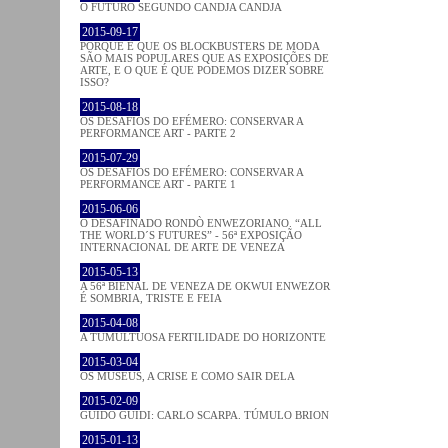
O FUTURO SEGUNDO CANDJA CANDJA
2015-09-17
PORQUE É QUE OS BLOCKBUSTERS DE MODA
SÃO MAIS POPULARES QUE AS EXPOSIÇÕES DE
ARTE, E O QUE É QUE PODEMOS DIZER SOBRE
ISSO?
2015-08-18
OS DESAFIOS DO EFÉMERO: CONSERVAR A
PERFORMANCE ART - PARTE 2
2015-07-29
OS DESAFIOS DO EFÉMERO: CONSERVAR A
PERFORMANCE ART - PARTE 1
2015-06-06
O DESAFINADO RONDÒ ENWEZORIANO. “ALL
THE WORLD´S FUTURES” - 56ª EXPOSIÇÃO
INTERNACIONAL DE ARTE DE VENEZA
2015-05-13
A 56ª BIENAL DE VENEZA DE OKWUI ENWEZOR
É SOMBRIA, TRISTE E FEIA
2015-04-08
A TUMULTUOSA FERTILIDADE DO HORIZONTE
2015-03-04
OS MUSEUS, A CRISE E COMO SAIR DELA
2015-02-09
GUIDO GUIDI: CARLO SCARPA. TÚMULO BRION
2015-01-13