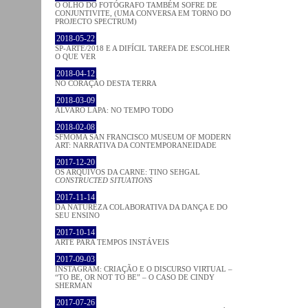
O OLHO DO FOTÓGRAFO TAMBÉM SOFRE DE
CONJUNTIVITE, (UMA CONVERSA EM TORNO DO
PROJECTO SPECTRUM)
2018-05-22
SP-ARTE/2018 E A DIFÍCIL TAREFA DE ESCOLHER
O QUE VER
2018-04-12
NO CORAÇÂO DESTA TERRA
2018-03-09
ÁLVARO LAPA: NO TEMPO TODO
2018-02-08
SFMOMA SAN FRANCISCO MUSEUM OF MODERN
ART: NARRATIVA DA CONTEMPORANEIDADE
2017-12-20
OS ARQUIVOS DA CARNE: TINO SEHGAL
CONSTRUCTED SITUATIONS
2017-11-14
DA NATUREZA COLABORATIVA DA DANÇA E DO
SEU ENSINO
2017-10-14
ARTE PARA TEMPOS INSTÁVEIS
2017-09-03
INSTAGRAM: CRIAÇÃO E O DISCURSO VIRTUAL –
“TO BE, OR NOT TO BE” – O CASO DE CINDY
SHERMAN
2017-07-26