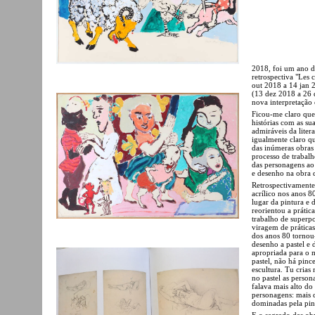
2018, foi um ano d
retrospectiva "Les 
out 2018 a 14 jan 2
(13 dez 2018 a 26 
nova interpretação 
Ficou-me claro que
histórias com as sua
admiráveis da liter
igualmente claro qu
das inúmeras obras
processo de trabalh
das personagens ao
e desenho na obra 
Retrospectivamente,
acrílico nos anos 8
lugar da pintura e
reorientou a prátic
trabalho de superp
viragem de práticas
dos anos 80 tornou
desenho a pastel e 
apropriada para o m
pastel, não há pince
escultura. Tu crias
no pastel as person
falava mais alto do
personagens: mais 
dominadas pela pin
E o segredo das obr