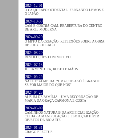
2024-12-01
O CALÍGRAFO OCIDENTAL. FERNANDO LEMOS E
O JAPÃO
2024-10-30
CAM E
CONTRA
-CAM. REABERTURA DO CENTRO
DE ARTE MODERNA
2024-09-20
O MITO DA CRIAÇÃO: REFLEXÕES SOBRE A OBRA
DE JUDY CHICAGO
2024-08-20
REVOLUÇÕES COM MOTIVO
2024-07-13
JÚLIA VENTURA, ROSTO E MÃOS
2024-05-25
NAEL D’ALMEIDA: “UMA COISA SÓ É GRANDE
SE FOR MAIOR DO QUE NÓS”
2024-04-23
ÁLBUM DE FAMÍLIA – UMA RECORDAÇÃO DE
MARIA DA GRAÇA CARMONA E COSTA
2024-03-09
CAMINHOS NATURAIS DA ARTIFICIALIZAÇÃO:
CUIDAR A MANIPULAÇÃO E ESMIUÇAR HÍPER
OBJETOS DA BIO ARTE
2024-01-31
CRAGG ERECTUS