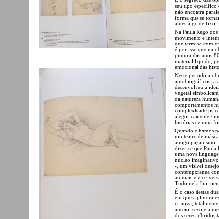
seu tipo específico
não encontra parale
forma que se torna
antes algo de fixo.
Na Paula Rego dos a
movimento e intens
que termina com os 
é por isso que na o
pintura dos anos 80
material líquido, pe
emocional das histor
Neste período a ob
autobiográficos; a 
desenvolveu a idei
vegetal simbolicame
da natureza humana
comportamentos hum
complexidade psico
alegoricamente / m
histórias de uma fo
Quando olhamos par
um teatro de máscar
antigo paganismo - 
dizer-se que Paula 
uma nova linguagem
núcleo imaginativo 
-, um visível desejo
contemporânea com
animais e vice-vers
Tudo nela flui, pen
É o caso destas dua
em que a pintora e
criativa, totalment
anseio, sexo e a m
dos seres híbridos t