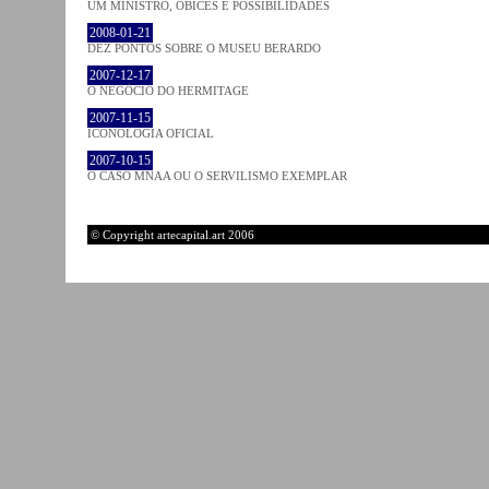
UM MINISTRO, ÓBICES E POSSIBILIDADES
2008-01-21
DEZ PONTOS SOBRE O MUSEU BERARDO
2007-12-17
O NEGÓCIO DO HERMITAGE
2007-11-15
ICONOLOGIA OFICIAL
2007-10-15
O CASO MNAA OU O SERVILISMO EXEMPLAR
© Copyright artecapital.art 2006