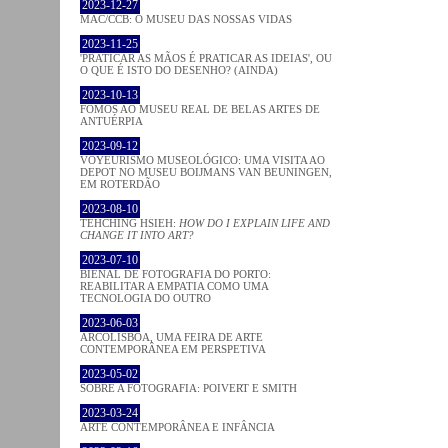
2023-12-27
MAC/CCB: O MUSEU DAS NOSSAS VIDAS
2023-11-25
'PRATICAR AS MÃOS É PRATICAR AS IDEIAS', OU
O QUE É ISTO DO DESENHO? (AINDA)
2023-10-13
FOMOS AO MUSEU REAL DE BELAS ARTES DE
ANTUÉRPIA
2023-09-12
VOYEURISMO MUSEOLÓGICO: UMA VISITA AO
DEPOT NO MUSEU BOIJMANS VAN BEUNINGEN,
EM ROTERDÃO
2023-08-10
TEHCHING HSIEH:
HOW DO I EXPLAIN LIFE AND
CHANGE IT INTO ART?
2023-07-10
BIENAL DE FOTOGRAFIA DO PORTO:
REABILITAR A EMPATIA COMO UMA
TECNOLOGIA DO OUTRO
2023-06-03
ARCOLISBOA, UMA FEIRA DE ARTE
CONTEMPORÂNEA EM PERSPETIVA
2023-05-02
SOBRE A FOTOGRAFIA: POIVERT E SMITH
2023-03-24
ARTE CONTEMPORÂNEA E INFÂNCIA