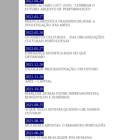
2022-04-29
EGÍDIO ÁLVARO (1937-2020). ‘LEMBRAR O
FUTURO: ARQUIVO DE PERFORMANCES’
2022-03-27
PRATICA ARTÍSTICA TRANSDISCIPLINAR: A
INVESTIGAÇÃO NAS ARTES
2022-02-26
OS HÁBITOS CULTURAIS… DAS ORGANIZAÇÕES
CULTURAIS PORTUGUESAS
2022-01-27
ESPERANÇA SIGNIFICA MAIS DO QUE
OPTIMISMO
2021-12-26
ESCOLA DE PROCRASTINAÇÃO, UM ESTUDO
2021-11-26
ARTE = CAPITAL
2021-10-30
MARLENE DUMAS ENTRE IMPRESSIONISTAS,
ROMÂNTICOS E SUMÉRIOS
2021-09-25
'A QUE SOA O SISTEMA QUANDO LHE DAMOS
OUVIDOS'
2021-08-16
MULHERES ARTISTAS: O PARADOXO PORTUGUÊS
2021-06-29
VIVER NUMA REALIDADE PÓS-HUMANA: