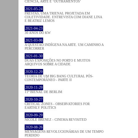
CIÊNCIA, ARTE E ‘OUTRAMENTOS’
2021-05-24
FRESTAS, UMA TRIENAL PROJETADA EM
COLETIVIDADE. ENTREVISTA COM DIANE LINA
E BEATRIZ LEMOS
2021-04-23
30 ANOS DO KW
2021-03-06
A QUESTÃO INDÍGENA NA ARTE. UM CAMINHO A
PERCORRER
2021-01-30
DUAS EXPOSIÇÕES NO PORTO E MUITOS
ARQUIVOS SOBRE A CIDADE
2020-12-29
TEORIA DE UM BIG BANG CULTURAL PÓS-
CONTEMPORÂNEO - PARTE II
2020-11-29
11ª BIENAL DE BERLIM
2020-10-27
CRITICAL ZONES - OBSERVATORIES FOR
EARTHLY POLITICS
2020-09-29
NICOLE BRENEZ - CINEMA REVISITED
2020-08-26
MENSAGENS REVOLUCIONÁRIAS DE UM TEMPO
PERDIDO