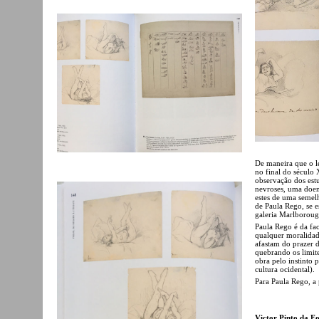
De maneira que o le
no final do século 
observação dos est
nevroses, uma doen
estes de uma semel
de Paula Rego, se 
galeria Marlborou
Paula Rego é da fac
qualquer moralidad
afastam do prazer de
quebrando os limite
obra pelo instinto 
cultura ocidental).
Para Paula Rego, a 
Victor Pinto da F