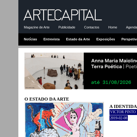
Magazine de Arte
Publicidade
Contactos
Home
Agenda-
Notícias
Entrevista
Estado da Arte
Exposições
Perspetiv
O ESTADO DA ARTE
A IDENTID
VICTOR PINTO
2019-02-08