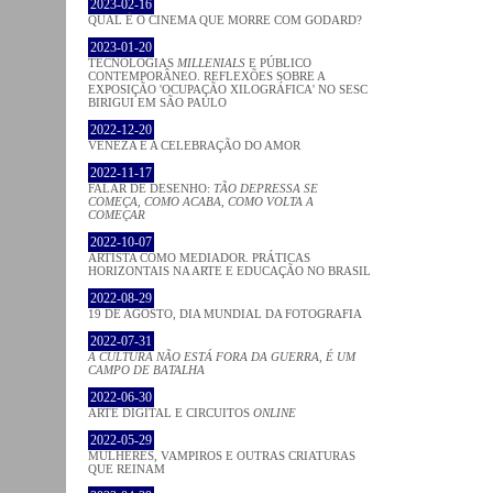
2023-02-16
QUAL É O CINEMA QUE MORRE COM GODARD?
2023-01-20
TECNOLOGIAS
MILLENIALS
E PÚBLICO
CONTEMPORÂNEO. REFLEXÕES SOBRE A
EXPOSIÇÃO 'OCUPAÇÃO XILOGRÁFICA' NO SESC
BIRIGUI EM SÃO PAULO
2022-12-20
VENEZA E A CELEBRAÇÃO DO AMOR
2022-11-17
FALAR DE DESENHO:
TÃO DEPRESSA SE
COMEÇA, COMO ACABA, COMO VOLTA A
COMEÇAR
2022-10-07
ARTISTA COMO MEDIADOR. PRÁTICAS
HORIZONTAIS NA ARTE E EDUCAÇÃO NO BRASIL
2022-08-29
19 DE AGOSTO, DIA MUNDIAL DA FOTOGRAFIA
2022-07-31
A CULTURA NÃO ESTÁ FORA DA GUERRA, É UM
CAMPO DE BATALHA
2022-06-30
ARTE DIGITAL E CIRCUITOS
ONLINE
2022-05-29
MULHERES, VAMPIROS E OUTRAS CRIATURAS
QUE REINAM