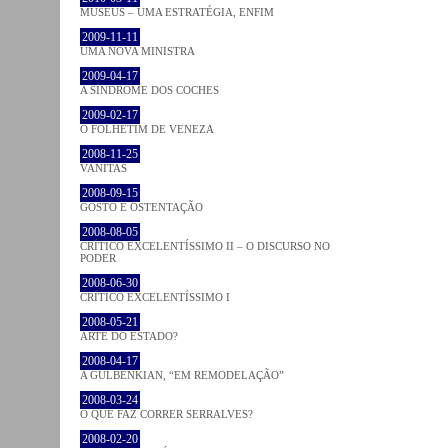
MUSEUS – UMA ESTRATÉGIA, ENFIM
2009-11-11
UMA NOVA MINISTRA
2009-04-17
A SÍNDROME DOS COCHES
2009-02-17
O FOLHETIM DE VENEZA
2008-11-25
VANITAS
2008-09-15
GOSTO E OSTENTAÇÃO
2008-08-05
CRÍTICO EXCELENTÍSSIMO II – O DISCURSO NO
PODER
2008-06-30
CRÍTICO EXCELENTÍSSIMO I
2008-05-21
ARTE DO ESTADO?
2008-04-17
A GULBENKIAN, “EM REMODELAÇÃO”
2008-03-24
O QUE FAZ CORRER SERRALVES?
2008-02-20