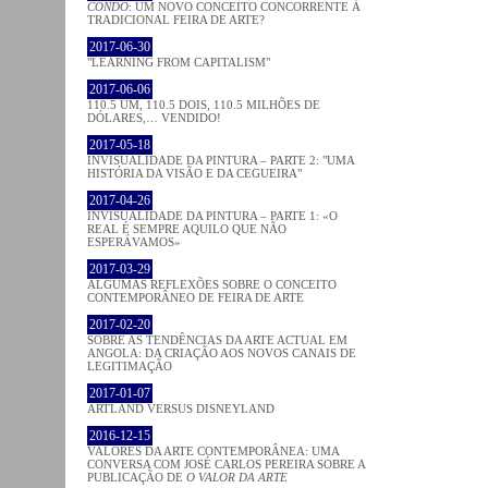
CONDO
: UM NOVO CONCEITO CONCORRENTE À
TRADICIONAL FEIRA DE ARTE?
2017-06-30
"LEARNING FROM CAPITALISM"
2017-06-06
110.5 UM, 110.5 DOIS, 110.5 MILHÕES DE
DÓLARES,… VENDIDO!
2017-05-18
INVISUALIDADE DA PINTURA – PARTE 2: "UMA
HISTÓRIA DA VISÃO E DA CEGUEIRA"
2017-04-26
INVISUALIDADE DA PINTURA – PARTE 1: «O
REAL É SEMPRE AQUILO QUE NÃO
ESPERÁVAMOS»
2017-03-29
ALGUMAS REFLEXÕES SOBRE O CONCEITO
CONTEMPORÂNEO DE FEIRA DE ARTE
2017-02-20
SOBRE AS TENDÊNCIAS DA ARTE ACTUAL EM
ANGOLA: DA CRIAÇÃO AOS NOVOS CANAIS DE
LEGITIMAÇÃO
2017-01-07
ARTLAND VERSUS DISNEYLAND
2016-12-15
VALORES DA ARTE CONTEMPORÂNEA: UMA
CONVERSA COM JOSÉ CARLOS PEREIRA SOBRE A
PUBLICAÇÃO DE
O VALOR DA ARTE