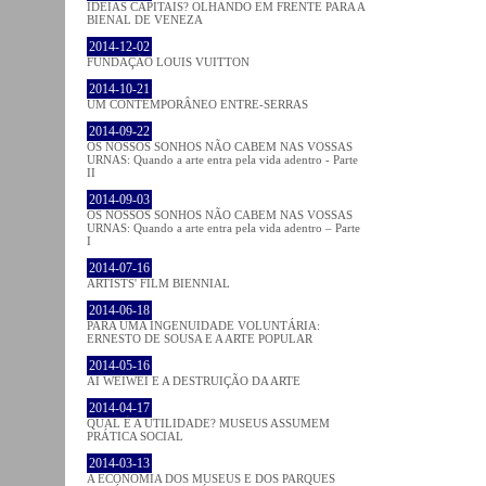
IDEIAS CAPITAIS? OLHANDO EM FRENTE PARA A
BIENAL DE VENEZA
2014-12-02
FUNDAÇÃO LOUIS VUITTON
2014-10-21
UM CONTEMPORÂNEO ENTRE-SERRAS
2014-09-22
OS NOSSOS SONHOS NÃO CABEM NAS VOSSAS
URNAS: Quando a arte entra pela vida adentro - Parte
II
2014-09-03
OS NOSSOS SONHOS NÃO CABEM NAS VOSSAS
URNAS: Quando a arte entra pela vida adentro – Parte
I
2014-07-16
ARTISTS' FILM BIENNIAL
2014-06-18
PARA UMA INGENUIDADE VOLUNTÁRIA:
ERNESTO DE SOUSA E A ARTE POPULAR
2014-05-16
AI WEIWEI E A DESTRUIÇÃO DA ARTE
2014-04-17
QUAL É A UTILIDADE? MUSEUS ASSUMEM
PRÁTICA SOCIAL
2014-03-13
A ECONOMIA DOS MUSEUS E DOS PARQUES