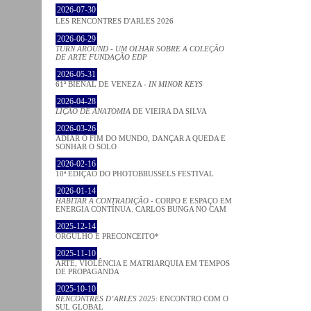
2026-07-30
LES RENCONTRES D'ARLES 2026
2026-06-29
TURN AROUND - UM OLHAR SOBRE A COLEÇÃO
DE ARTE FUNDAÇÃO EDP
2026-05-31
61ª BIENAL DE VENEZA -
IN MINOR KEYS
2026-04-28
LIÇÃO DE ANATOMIA
DE VIEIRA DA SILVA
2026-03-26
ADIAR O FIM DO MUNDO, DANÇAR A QUEDA E
SONHAR O SOLO
2026-02-16
10ª EDIÇÃO DO PHOTOBRUSSELS FESTIVAL
2026-01-14
HABITAR A CONTRADIÇÃO
- CORPO E ESPAÇO EM
ENERGIA CONTÍNUA. CARLOS BUNGA NO CAM
2025-12-14
ORGULHO E PRECONCEITO*
2025-11-10
ARTE, VIOLÊNCIA E MATRIARQUIA EM TEMPOS
DE PROPAGANDA
2025-10-10
RENCONTRES D’ARLES 2025
: ENCONTRO COM O
SUL GLOBAL