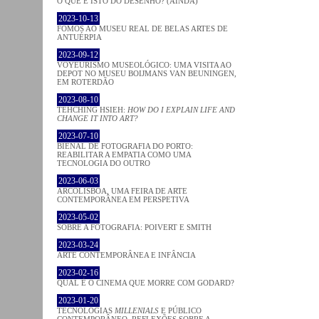
O QUE É ISTO DO DESENHO? (AINDA)
2023-10-13
FOMOS AO MUSEU REAL DE BELAS ARTES DE
ANTUÉRPIA
2023-09-12
VOYEURISMO MUSEOLÓGICO: UMA VISITA AO
DEPOT NO MUSEU BOIJMANS VAN BEUNINGEN,
EM ROTERDÃO
2023-08-10
TEHCHING HSIEH:
HOW DO I EXPLAIN LIFE AND
CHANGE IT INTO ART?
2023-07-10
BIENAL DE FOTOGRAFIA DO PORTO:
REABILITAR A EMPATIA COMO UMA
TECNOLOGIA DO OUTRO
2023-06-03
ARCOLISBOA, UMA FEIRA DE ARTE
CONTEMPORÂNEA EM PERSPETIVA
2023-05-02
SOBRE A FOTOGRAFIA: POIVERT E SMITH
2023-03-24
ARTE CONTEMPORÂNEA E INFÂNCIA
2023-02-16
QUAL É O CINEMA QUE MORRE COM GODARD?
2023-01-20
TECNOLOGIAS
MILLENIALS
E PÚBLICO
CONTEMPORÂNEO. REFLEXÕES SOBRE A