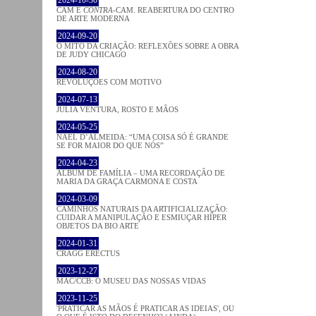
CAM E
CONTRA
-CAM. REABERTURA DO CENTRO
DE ARTE MODERNA
2024-09-20
O MITO DA CRIAÇÃO: REFLEXÕES SOBRE A OBRA
DE JUDY CHICAGO
2024-08-20
REVOLUÇÕES COM MOTIVO
2024-07-13
JÚLIA VENTURA, ROSTO E MÃOS
2024-05-25
NAEL D’ALMEIDA: “UMA COISA SÓ É GRANDE
SE FOR MAIOR DO QUE NÓS”
2024-04-23
ÁLBUM DE FAMÍLIA – UMA RECORDAÇÃO DE
MARIA DA GRAÇA CARMONA E COSTA
2024-03-09
CAMINHOS NATURAIS DA ARTIFICIALIZAÇÃO:
CUIDAR A MANIPULAÇÃO E ESMIUÇAR HÍPER
OBJETOS DA BIO ARTE
2024-01-31
CRAGG ERECTUS
2023-12-27
MAC/CCB: O MUSEU DAS NOSSAS VIDAS
2023-11-25
'PRATICAR AS MÃOS É PRATICAR AS IDEIAS', OU