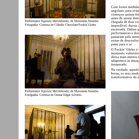
Com fortes medidas
angolano para evit
começou quinta-fei
antes de serem dete
Performance
Nguvulu Marimbondo
, de Mussunda Nzombo.
chegada de dois voo
Fotografia: Cortesia de Cláudio Chocolate/Fuckin`Globo.
imperdível: durou a
encerrada. Online 
performances e dos 
passaram pela ment
zonas de desconfor
patas para o ar.
O Fuckin’ Globo é 
momento vulnerável
deixa mais atentos 
adaptemos às situaç
inesperado.
Na verdade, aquele
horas, os seus medo
transformativo da a
Performance
Nguvulu Marimbondo
, de Mussunda Nzombo.
Fotografia: Cortesia de Osmar Edgar Silverio.