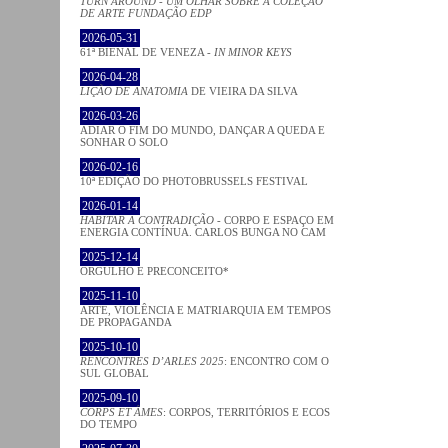
TURN AROUND - UM OLHAR SOBRE A COLEÇÃO
DE ARTE FUNDAÇÃO EDP
2026-05-31
61ª BIENAL DE VENEZA -
IN MINOR KEYS
2026-04-28
LIÇÃO DE ANATOMIA
DE VIEIRA DA SILVA
2026-03-26
ADIAR O FIM DO MUNDO, DANÇAR A QUEDA E
SONHAR O SOLO
2026-02-16
10ª EDIÇÃO DO PHOTOBRUSSELS FESTIVAL
2026-01-14
HABITAR A CONTRADIÇÃO
- CORPO E ESPAÇO EM
ENERGIA CONTÍNUA. CARLOS BUNGA NO CAM
2025-12-14
ORGULHO E PRECONCEITO*
2025-11-10
ARTE, VIOLÊNCIA E MATRIARQUIA EM TEMPOS
DE PROPAGANDA
2025-10-10
RENCONTRES D’ARLES 2025
: ENCONTRO COM O
SUL GLOBAL
2025-09-10
CORPS ET ÂMES
: CORPOS, TERRITÓRIOS E ECOS
DO TEMPO