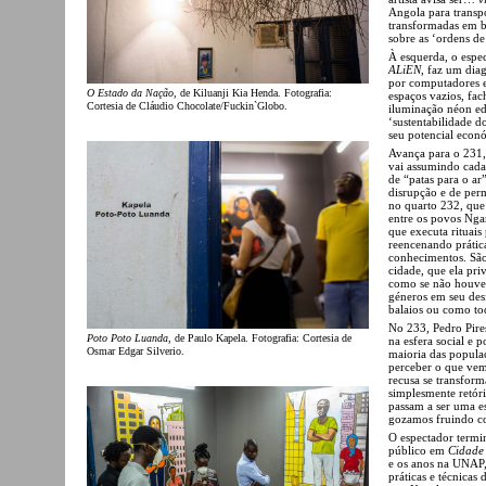
Angola para transpo
transformadas em 
sobre as ‘ordens de
À esquerda, o espe
ALiEN
, faz um dia
por computadores e
O Estado da Nação
, de Kiluanji Kia Henda. Fotografia:
espaços vazios, fach
Cortesia de Cláudio Chocolate/Fuckin`Globo.
iluminação néon edi
‘sustentabilidade d
seu potencial econó
Avança para o 231
vai assumindo cada
de “patas para o ar
disrupção e de per
no quarto 232, que 
entre os povos Nga
que executa rituais 
reencenando prática
conhecimentos. São
cidade, que ela pri
como se não houve 
géneros em seu des
balaios ou como to
No 233, Pedro Pir
Poto Poto Luanda
, de Paulo Kapela. Fotografia: Cortesia de
na esfera social e p
Osmar Edgar Silverio.
maioria das popula
perceber o que vem
recusa se transform
simplesmente retóri
passam a ser uma e
gozamos fruindo c
O espectador termi
público em
Cidade
e os anos na UNAP, 
práticas e técnicas 