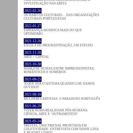
INVESTIGAÇÃO NAS ARTES
2022-02-26
OS HÁBITOS CULTURAIS… DAS ORGANIZAÇÕES
CULTURAIS PORTUGUESAS
2022-01-27
ESPERANÇA SIGNIFICA MAIS DO QUE
OPTIMISMO
2021-12-26
ESCOLA DE PROCRASTINAÇÃO, UM ESTUDO
2021-11-26
ARTE = CAPITAL
2021-10-30
MARLENE DUMAS ENTRE IMPRESSIONISTAS,
ROMÂNTICOS E SUMÉRIOS
2021-09-25
'A QUE SOA O SISTEMA QUANDO LHE DAMOS
OUVIDOS'
2021-08-16
MULHERES ARTISTAS: O PARADOXO PORTUGUÊS
2021-06-29
VIVER NUMA REALIDADE PÓS-HUMANA:
CIÊNCIA, ARTE E ‘OUTRAMENTOS’
2021-05-24
FRESTAS, UMA TRIENAL PROJETADA EM
COLETIVIDADE. ENTREVISTA COM DIANE LINA
E BEATRIZ LEMOS