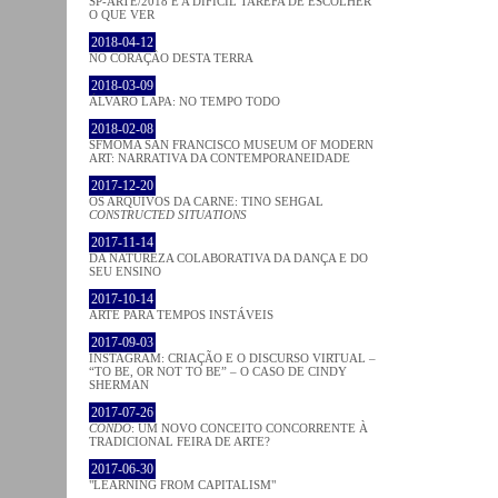
SP-ARTE/2018 E A DIFÍCIL TAREFA DE ESCOLHER
O QUE VER
2018-04-12
NO CORAÇÂO DESTA TERRA
2018-03-09
ÁLVARO LAPA: NO TEMPO TODO
2018-02-08
SFMOMA SAN FRANCISCO MUSEUM OF MODERN
ART: NARRATIVA DA CONTEMPORANEIDADE
2017-12-20
OS ARQUIVOS DA CARNE: TINO SEHGAL
CONSTRUCTED SITUATIONS
2017-11-14
DA NATUREZA COLABORATIVA DA DANÇA E DO
SEU ENSINO
2017-10-14
ARTE PARA TEMPOS INSTÁVEIS
2017-09-03
INSTAGRAM: CRIAÇÃO E O DISCURSO VIRTUAL –
“TO BE, OR NOT TO BE” – O CASO DE CINDY
SHERMAN
2017-07-26
CONDO
: UM NOVO CONCEITO CONCORRENTE À
TRADICIONAL FEIRA DE ARTE?
2017-06-30
"LEARNING FROM CAPITALISM"