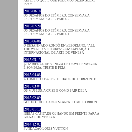
ARTE, E O QUE É QUE PODEMOS DIZER SOBRE
ISSO?
2015-08-18
OS DESAFIOS DO EFÉMERO: CONSERVAR A
PERFORMANCE ART - PARTE 2
2015-07-29
OS DESAFIOS DO EFÉMERO: CONSERVAR A
PERFORMANCE ART - PARTE 1
2015-06-06
O DESAFINADO RONDÒ ENWEZORIANO. “ALL
THE WORLD´S FUTURES” - 56ª EXPOSIÇÃO
INTERNACIONAL DE ARTE DE VENEZA
2015-05-13
A 56ª BIENAL DE VENEZA DE OKWUI ENWEZOR
É SOMBRIA, TRISTE E FEIA
2015-04-08
A TUMULTUOSA FERTILIDADE DO HORIZONTE
2015-03-04
OS MUSEUS, A CRISE E COMO SAIR DELA
2015-02-09
GUIDO GUIDI: CARLO SCARPA. TÚMULO BRION
2015-01-13
IDEIAS CAPITAIS? OLHANDO EM FRENTE PARA A
BIENAL DE VENEZA
2014-12-02
FUNDAÇÃO LOUIS VUITTON