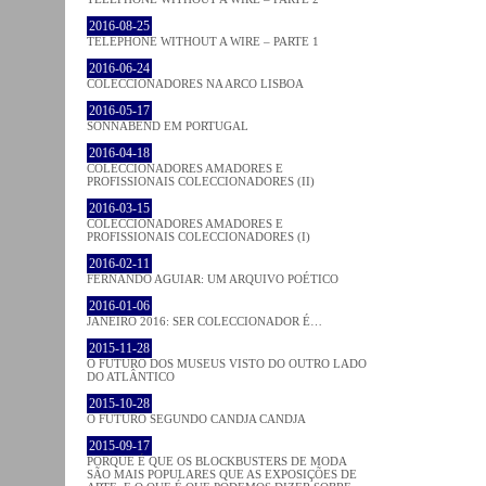
2016-08-25
TELEPHONE WITHOUT A WIRE – PARTE 1
2016-06-24
COLECCIONADORES NA ARCO LISBOA
2016-05-17
SONNABEND EM PORTUGAL
2016-04-18
COLECCIONADORES AMADORES E
PROFISSIONAIS COLECCIONADORES (II)
2016-03-15
COLECCIONADORES AMADORES E
PROFISSIONAIS COLECCIONADORES (I)
2016-02-11
FERNANDO AGUIAR: UM ARQUIVO POÉTICO
2016-01-06
JANEIRO 2016: SER COLECCIONADOR É…
2015-11-28
O FUTURO DOS MUSEUS VISTO DO OUTRO LADO
DO ATLÂNTICO
2015-10-28
O FUTURO SEGUNDO CANDJA CANDJA
2015-09-17
PORQUE É QUE OS BLOCKBUSTERS DE MODA
SÃO MAIS POPULARES QUE AS EXPOSIÇÕES DE