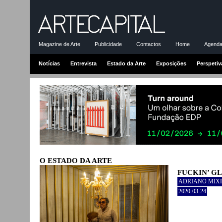
Magazine de Arte
Publicidade
Contactos
Home
Agenda-
Notícias
Entrevista
Estado da Arte
Exposições
Perspetiv
O ESTADO DA ARTE
FUCKIN’ G
ADRIANO MIXI
2020-03-24