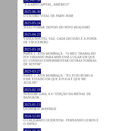
2025-07-30
“É A ARTECAPITAL, AMÉRICO”
2025-06-30
O ESCURO VITAL DE
PARIS NOIR
2025-05-24
JÚLIO POMAR. DEPOIS DO NOVO REALISMO
2025-04-23
VÂNIA DOUTEL VAZ:
CADA DECISÃO É A PONTA
DE UM ICEBERG
2025-03-28
PARTE 1: JOTA MOMBAÇA - “O MEU TRABALHO
FOI VIRANDO PARA MIM ESSE LUGAR EM QUE
EU CONSIGO EXPERIMENTAR OUTRAS FORMAS
DE SENTIR”
2025-03-27
PARTE 2: JOTA MOMBAÇA - “EU FUJO RUMO A
ESSE ESTADO EM QUE A FUGA É QUE ME
ACOLHE”
2025-02-19
NURTURE GAIA
, A 4.ª EDIÇÃO DA BIENAL DE
BANGKOK
2025-01-13
LEONOR
D’AVANTAGE
2024-12-01
O CALÍGRAFO OCIDENTAL. FERNANDO LEMOS E
O JAPÃO
2024-10-30