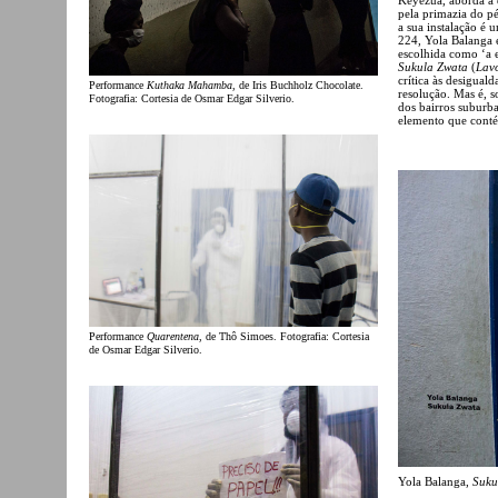
pela primazia do p
a sua instalação é
224, Yola Balanga e
escolhida como ‘a e
Sukula Zwata
(
Lavo
crítica às desiguald
Performance
Kuthaka Mahamba
, de Iris Buchholz Chocolate.
resolução. Mas é, s
Fotografia: Cortesia de Osmar Edgar Silverio.
dos bairros suburba
elemento que conté
Performance
Quarentena
, de Thô Simoes. Fotografia: Cortesia
de Osmar Edgar Silverio.
Yola Balanga,
Suku