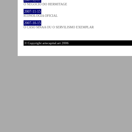
O NEGÓCIO DO HERMITAGE
2007-11-15
ICONOLOGIA OFICIAL
2007-10-15
O CASO MNAA OU O SERVILISMO EXEMPLAR
© Copyright artecapital.art 2006