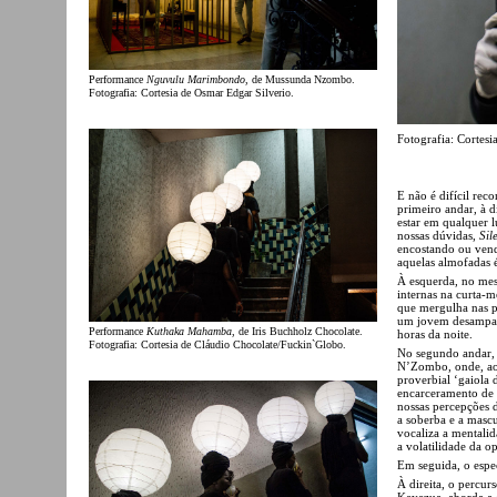
Performance
Nguvulu Marimbondo
, de Mussunda Nzombo.
Fotografia: Cortesia de Osmar Edgar Silverio.
Fotografia: Cortesi
E não é difícil rec
primeiro andar, à d
estar em qualquer 
nossas dúvidas,
Sil
encostando ou vend
aquelas almofadas é
À esquerda, no mes
internas na curta-
que mergulha nas p
um jovem desamparad
Performance
Kuthaka Mahamba
, de Iris Buchholz Chocolate.
horas da noite.
Fotografia: Cortesia de Cláudio Chocolate/Fuckin`Globo.
No segundo andar, 
N’Zombo, onde, ao 
proverbial ‘gaiola
encarceramento de
nossas percepções 
a soberba e a masc
vocaliza a mentalid
a volatilidade da o
Em seguida, o espec
À direita, o percur
Keyezua, aborda a 