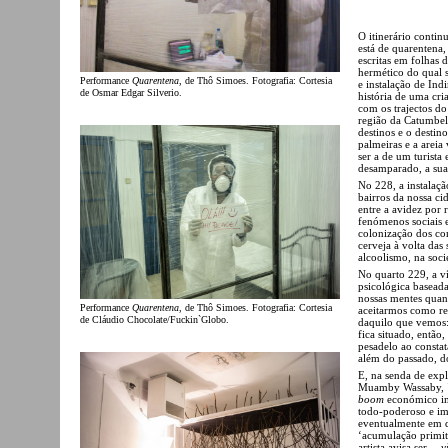
O itinerário conti
está de quarentena
escritas em folhas
hermético do qual s
Performance
Quarentena
, de Thô Simoes. Fotografia: Cortesia
e instalação de Ind
de Osmar Edgar Silverio.
história de uma cria
com os trajectos do
região da Catumbela
destinos e o destin
palmeiras e a areia
ser a de um turista 
desamparado, a sua
No 228, a instalaç
bairros da nossa ci
entre a avidez por 
fenómenos sociais e
colonização dos corp
cerveja à volta das
alcoolismo, na soc
No quarto 229, a v
psicológica baseada
nossas mentes quan
Performance
Quarentena
, de Thô Simoes. Fotografia: Cortesia
aceitarmos como r
de Cláudio Chocolate/Fuckin`Globo.
daquilo que vemos: 
fica situado, então
pesadelo ao constat
além do passado, d
E, na senda de expl
Muamby Wassaby,
boom
económico im
todo-poderoso e im
eventualmente em d
‘acumulação primiti
artista avisa ser…
v