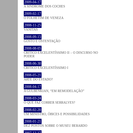
2009-04-17
A SÍNDROME DOS COCHES
2009-02-17
O FOLHETIM DE VENEZA
2008-11-25
VANITAS
2008-09-15
GOSTO E OSTENTAÇÃO
2008-08-05
CRÍTICO EXCELENTÍSSIMO II – O DISCURSO NO
PODER
2008-06-30
CRÍTICO EXCELENTÍSSIMO I
2008-05-21
ARTE DO ESTADO?
2008-04-17
A GULBENKIAN, “EM REMODELAÇÃO”
2008-03-24
O QUE FAZ CORRER SERRALVES?
2008-02-20
UM MINISTRO, ÓBICES E POSSIBILIDADES
2008-01-21
DEZ PONTOS SOBRE O MUSEU BERARDO
2007-12-17