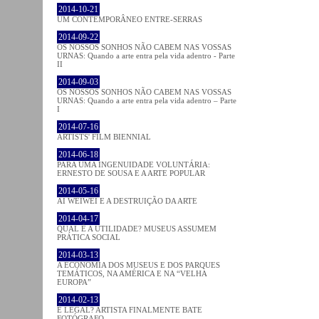
2014-10-21
UM CONTEMPORÂNEO ENTRE-SERRAS
2014-09-22
OS NOSSOS SONHOS NÃO CABEM NAS VOSSAS
URNAS: Quando a arte entra pela vida adentro - Parte
II
2014-09-03
OS NOSSOS SONHOS NÃO CABEM NAS VOSSAS
URNAS: Quando a arte entra pela vida adentro – Parte
I
2014-07-16
ARTISTS' FILM BIENNIAL
2014-06-18
PARA UMA INGENUIDADE VOLUNTÁRIA:
ERNESTO DE SOUSA E A ARTE POPULAR
2014-05-16
AI WEIWEI E A DESTRUIÇÃO DA ARTE
2014-04-17
QUAL É A UTILIDADE? MUSEUS ASSUMEM
PRÁTICA SOCIAL
2014-03-13
A ECONOMIA DOS MUSEUS E DOS PARQUES
TEMÁTICOS, NA AMÉRICA E NA “VELHA
EUROPA”
2014-02-13
É LEGAL? ARTISTA FINALMENTE BATE
FOTÓGRAFO