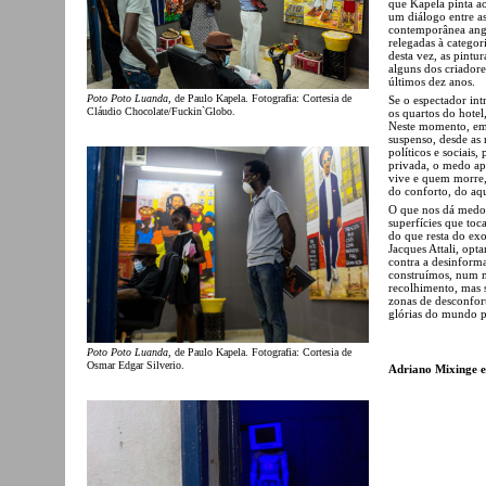
que Kapela pinta ao
um diálogo entre as
contemporânea angol
relegadas à categor
desta vez, as pint
alguns dos criadore
últimos dez anos.
Poto Poto Luanda
, de Paulo Kapela. Fotografia: Cortesia de
Se o espectador int
Cláudio Chocolate/Fuckin`Globo.
os quartos do hote
Neste momento, em 
suspenso, desde as
políticos e sociais,
privada, o medo ap
vive e quem morre,
do conforto, do aqu
O que nos dá medo, 
superfícies que toc
do que resta do ex
Jacques Attali, op
contra a desinforma
construímos, num m
recolhimento, mas 
zonas de desconfort
glórias do mundo p
Poto Poto Luanda
, de Paulo Kapela. Fotografia: Cortesia de
Osmar Edgar Silverio.
Adriano Mixinge e