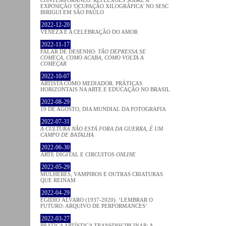
EXPOSIÇÃO 'OCUPAÇÃO XILOGRÁFICA' NO SESC
BIRIGUI EM SÃO PAULO
2022-12-20
VENEZA E A CELEBRAÇÃO DO AMOR
2022-11-17
FALAR DE DESENHO:
TÃO DEPRESSA SE
COMEÇA, COMO ACABA, COMO VOLTA A
COMEÇAR
2022-10-07
ARTISTA COMO MEDIADOR. PRÁTICAS
HORIZONTAIS NA ARTE E EDUCAÇÃO NO BRASIL
2022-08-29
19 DE AGOSTO, DIA MUNDIAL DA FOTOGRAFIA
2022-07-31
A CULTURA NÃO ESTÁ FORA DA GUERRA, É UM
CAMPO DE BATALHA
2022-06-30
ARTE DIGITAL E CIRCUITOS
ONLINE
2022-05-29
MULHERES, VAMPIROS E OUTRAS CRIATURAS
QUE REINAM
2022-04-29
EGÍDIO ÁLVARO (1937-2020). ‘LEMBRAR O
FUTURO: ARQUIVO DE PERFORMANCES’
2022-03-27
PRATICA ARTÍSTICA TRANSDISCIPLINAR: A