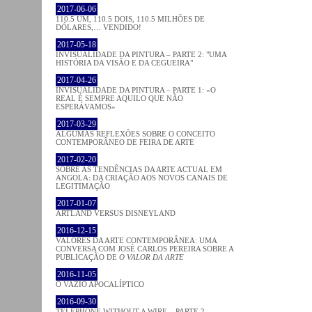
2017-06-06
110.5 UM, 110.5 DOIS, 110.5 MILHÕES DE
DÓLARES,… VENDIDO!
2017-05-18
INVISUALIDADE DA PINTURA – PARTE 2: "UMA
HISTÓRIA DA VISÃO E DA CEGUEIRA"
2017-04-26
INVISUALIDADE DA PINTURA – PARTE 1: «O
REAL É SEMPRE AQUILO QUE NÃO
ESPERÁVAMOS»
2017-03-29
ALGUMAS REFLEXÕES SOBRE O CONCEITO
CONTEMPORÂNEO DE FEIRA DE ARTE
2017-02-20
SOBRE AS TENDÊNCIAS DA ARTE ACTUAL EM
ANGOLA: DA CRIAÇÃO AOS NOVOS CANAIS DE
LEGITIMAÇÃO
2017-01-07
ARTLAND VERSUS DISNEYLAND
2016-12-15
VALORES DA ARTE CONTEMPORÂNEA: UMA
CONVERSA COM JOSÉ CARLOS PEREIRA SOBRE A
PUBLICAÇÃO DE
O VALOR DA ARTE
2016-11-05
O VAZIO APOCALÍPTICO
2016-09-30
TELEPHONE WITHOUT A WIRE – PARTE 2