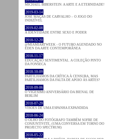
MICHAEL BIBERSTEIN: A ARTE E A ETERNIDADE!
2019-03-14
JOSÉ MAÇÃS DE CARVALHO – O JOGO DO
INDIZÍVEL
2019-02-08
A IDENTIDADE ENTRE SEXO E PODER
2018-12-20
@MIAMIARTWEEK - O FUTURO AGENDADO NO
ÉDEN DA ARTE CONTEMPORÂNEA
2018-11-17
EDUCAÇÃO SENTIMENTAL. A COLEÇÃO PINTO
DA FONSECA
2018-10-09
PARTILHAMOS DA CRÍTICA À CENSURA, MAS
PARTILHAMOS DA FALTA DE APOIO ÀS ARTES?
2018-09-06
O VIGÉSIMO ANIVERSÁRIO DA BIENAL DE
BERLIM
2018-07-29
VISÕES DE UMA ESPANHA EXPANDIDA
2018-06-24
O OLHO DO FOTÓGRAFO TAMBÉM SOFRE DE
CONJUNTIVITE, (UMA CONVERSA EM TORNO DO
PROJECTO SPECTRUM)
2018-05-22