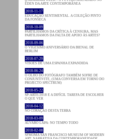
ÉDEN DA ARTE CONTEMPORÂNEA
2018-11-17
EDUCAÇÃO SENTIMENTAL. A COLEÇÃO PINTO
DA FONSECA
2018-10-09
PARTILHAMOS DA CRÍTICA À CENSURA, MAS
PARTILHAMOS DA FALTA DE APOIO ÀS ARTES?
2018-09-06
O VIGÉSIMO ANIVERSÁRIO DA BIENAL DE
BERLIM
2018-07-29
VISÕES DE UMA ESPANHA EXPANDIDA
2018-06-24
O OLHO DO FOTÓGRAFO TAMBÉM SOFRE DE
CONJUNTIVITE, (UMA CONVERSA EM TORNO DO
PROJECTO SPECTRUM)
2018-05-22
SP-ARTE/2018 E A DIFÍCIL TAREFA DE ESCOLHER
O QUE VER
2018-04-12
NO CORAÇÂO DESTA TERRA
2018-03-09
ÁLVARO LAPA: NO TEMPO TODO
2018-02-08
SFMOMA SAN FRANCISCO MUSEUM OF MODERN
ART: NARRATIVA DA CONTEMPORANEIDADE