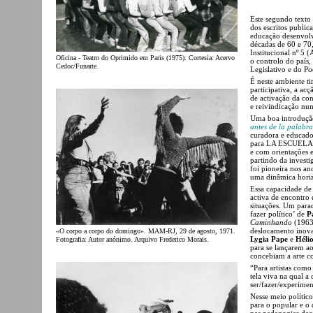
Este segundo texto
dos escritos public
educação desenvolvi
décadas de 60 e 70
Institucional nº 5
Oficina - Teatro do Oprimido em Paris (1975). Cortesia: Acervo
o controlo do país,
Cedoc/Funarte.
Legislativo e do Po
É neste ambiente ti
participativa, a ac
de activação da co
e reivindicação num
Uma boa introdução 
antes de la palabr
curadora e educado
para LA ESCUELA__
e com orientações e
partindo da investi
foi pioneira nos an
uma dinâmica horizo
Essa capacidade de 
activa de encontro 
situações. Um para
fazer político’ de
P
Caminhando
(1963)
deslocamento inova
«O corpo a corpo do domingo». MAM-RJ, 29 de agosto, 1971.
Lygia Pape
e
Hélio
Fotografia: Autor anónimo. Arquivo Frederico Morais.
para se lançarem a
concebiam a arte c
“Para artistas como
tela viva na qual a
ser/fazer/experimen
Nesse meio polític
para o popular e o 
nas pedagogias dec