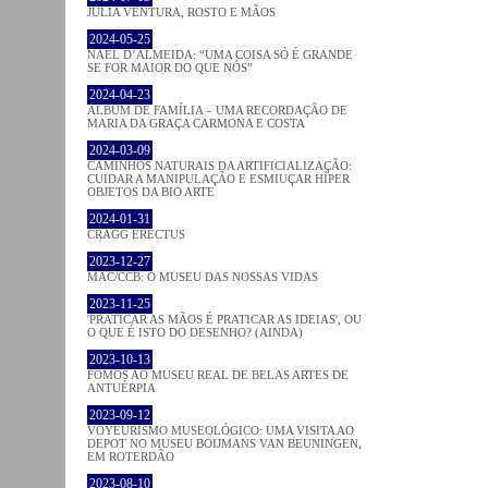
JÚLIA VENTURA, ROSTO E MÃOS
2024-05-25
NAEL D’ALMEIDA: “UMA COISA SÓ É GRANDE
SE FOR MAIOR DO QUE NÓS”
2024-04-23
ÁLBUM DE FAMÍLIA – UMA RECORDAÇÃO DE
MARIA DA GRAÇA CARMONA E COSTA
2024-03-09
CAMINHOS NATURAIS DA ARTIFICIALIZAÇÃO:
CUIDAR A MANIPULAÇÃO E ESMIUÇAR HÍPER
OBJETOS DA BIO ARTE
2024-01-31
CRAGG ERECTUS
2023-12-27
MAC/CCB: O MUSEU DAS NOSSAS VIDAS
2023-11-25
'PRATICAR AS MÃOS É PRATICAR AS IDEIAS', OU
O QUE É ISTO DO DESENHO? (AINDA)
2023-10-13
FOMOS AO MUSEU REAL DE BELAS ARTES DE
ANTUÉRPIA
2023-09-12
VOYEURISMO MUSEOLÓGICO: UMA VISITA AO
DEPOT NO MUSEU BOIJMANS VAN BEUNINGEN,
EM ROTERDÃO
2023-08-10