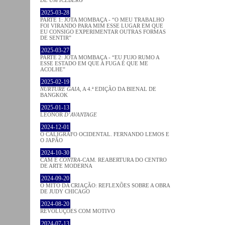
2025-03-28
PARTE 1: JOTA MOMBAÇA - “O MEU TRABALHO
FOI VIRANDO PARA MIM ESSE LUGAR EM QUE
EU CONSIGO EXPERIMENTAR OUTRAS FORMAS
DE SENTIR”
2025-03-27
PARTE 2: JOTA MOMBAÇA - “EU FUJO RUMO A
ESSE ESTADO EM QUE A FUGA É QUE ME
ACOLHE”
2025-02-19
NURTURE GAIA
, A 4.ª EDIÇÃO DA BIENAL DE
BANGKOK
2025-01-13
LEONOR
D’AVANTAGE
2024-12-01
O CALÍGRAFO OCIDENTAL. FERNANDO LEMOS E
O JAPÃO
2024-10-30
CAM E
CONTRA
-CAM. REABERTURA DO CENTRO
DE ARTE MODERNA
2024-09-20
O MITO DA CRIAÇÃO: REFLEXÕES SOBRE A OBRA
DE JUDY CHICAGO
2024-08-20
REVOLUÇÕES COM MOTIVO
2024-07-13