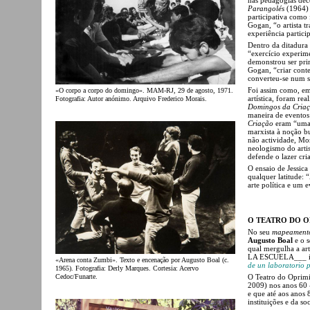
Parangolés
(1964) d
participativa como 
Gogan, “o artista 
experiência particip
Dentro da ditadura
“exercício experime
demonstrou ser pr
Gogan, “criar cont
converteu-se num sa
Foi assim como, em
«O corpo a corpo do domingo». MAM-RJ, 29 de agosto, 1971.
artística, foram re
Fotografia: Autor anónimo. Arquivo Frederico Morais.
Domingos da Cria
maneira de evento
Criação
eram “uma 
marxista à noção b
não actividade, Mor
neologismo do artis
defende o lazer cria
O ensaio de Jessic
qualquer latitude:
arte política e um e
O TEATRO DO 
No seu
mapeament
Augusto Boal
e o 
qual mergulha a art
LA ESCUELA___ in
«Arena conta Zumbi». Texto e encenação por Augusto Boal (c.
de un laboratorio 
1965). Fotografia: Derly Marques. Cortesia: Acervo
Cedoc/Funarte.
O Teatro do Oprimi
2009) nos anos 60 
e que até aos anos 
instituições e da so