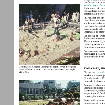
professora e arquit
estudiar como form
Eichbauer (Rio de 
renovadores do teat
diferenciava por se
“Eichbauer era um 
quer dizer, ele mes
sua força criativa 
professor das activ
caracterizada pela 
literatura e as artes
Na
Escola de Artes
Eichbauer apresent
Pluridimensional,
onde o professor e
com uma temática d
A expressão corpora
restringida pela di
continuidade à sua 
Domingos da Criação: Domingo de papel (1971). Fotografia:
LYGIA PAPE, P
Autor anónimo. Cortesia: Acervo Pesquisa e Documentação
MAM Rio.
No ensaio
Lygia Pa
escritora e investi
(Rio de Janeiro, 19
contexto histórico q
A sua actividade do
instituições museol
participação, colab
'experimental', 'am
convergência entre a
Pape participou na
anteriormente, e im