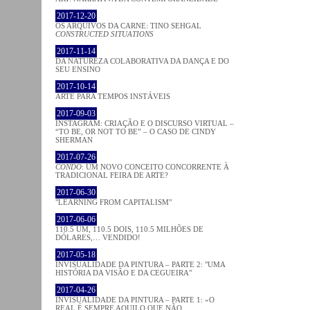
2017-12-20
OS ARQUIVOS DA CARNE: TINO SEHGAL
CONSTRUCTED SITUATIONS
2017-11-14
DA NATUREZA COLABORATIVA DA DANÇA E DO
SEU ENSINO
2017-10-14
ARTE PARA TEMPOS INSTÁVEIS
2017-09-03
INSTAGRAM: CRIAÇÃO E O DISCURSO VIRTUAL –
“TO BE, OR NOT TO BE” – O CASO DE CINDY
SHERMAN
2017-07-26
CONDO
: UM NOVO CONCEITO CONCORRENTE À
TRADICIONAL FEIRA DE ARTE?
2017-06-30
"LEARNING FROM CAPITALISM"
2017-06-06
110.5 UM, 110.5 DOIS, 110.5 MILHÕES DE
DÓLARES,… VENDIDO!
2017-05-18
INVISUALIDADE DA PINTURA – PARTE 2: "UMA
HISTÓRIA DA VISÃO E DA CEGUEIRA"
2017-04-26
INVISUALIDADE DA PINTURA – PARTE 1: «O
REAL É SEMPRE AQUILO QUE NÃO