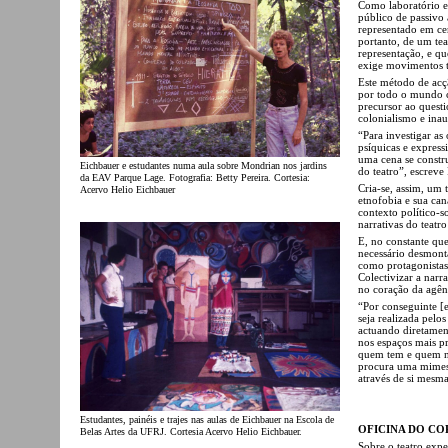
Como laboratório es
público de passivo 
representado em ce
portanto, de um teat
representação, e q
exige movimentos 
Este método de acçã
por todo o mundo c
precursor ao questi
colonialismo e inau
“Para investigar as 
psíquicas e express
uma cena se constr
Eichbauer e estudantes numa aula sobre Mondrian nos jardins
do teatro”, escreve 
da EAV Parque Lage. Fotografia: Betty Pereira. Cortesia:
Cria-se, assim, um
Acervo Helio Eichbauer
etnofobia e sua can
contexto político-s
narrativas do teatro
E, no constante que
necessário desmonta
como protagonistas 
Colectivizar a narr
no coração da agênc
“Por conseguinte [e
seja realizada pelos
actuando diretamen
nos espaços mais p
quem tem e quem nã
procura uma mimesi
através de si mesma
Estudantes, painéis e trajes nas aulas de Eichbauer na Escola de
OFICINA DO C
Belas Artes da UFRJ. Cortesia Acervo Helio Eichbauer.
Sobre o teatro exp