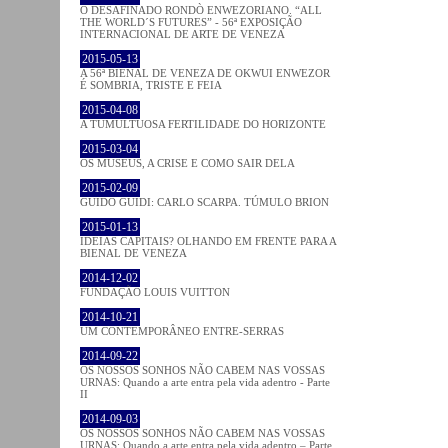
O DESAFINADO RONDÒ ENWEZORIANO. “ALL
THE WORLD´S FUTURES” - 56ª EXPOSIÇÃO
INTERNACIONAL DE ARTE DE VENEZA
2015-05-13
A 56ª BIENAL DE VENEZA DE OKWUI ENWEZOR
É SOMBRIA, TRISTE E FEIA
2015-04-08
A TUMULTUOSA FERTILIDADE DO HORIZONTE
2015-03-04
OS MUSEUS, A CRISE E COMO SAIR DELA
2015-02-09
GUIDO GUIDI: CARLO SCARPA. TÚMULO BRION
2015-01-13
IDEIAS CAPITAIS? OLHANDO EM FRENTE PARA A
BIENAL DE VENEZA
2014-12-02
FUNDAÇÃO LOUIS VUITTON
2014-10-21
UM CONTEMPORÂNEO ENTRE-SERRAS
2014-09-22
OS NOSSOS SONHOS NÃO CABEM NAS VOSSAS
URNAS: Quando a arte entra pela vida adentro - Parte
II
2014-09-03
OS NOSSOS SONHOS NÃO CABEM NAS VOSSAS
URNAS: Quando a arte entra pela vida adentro – Parte