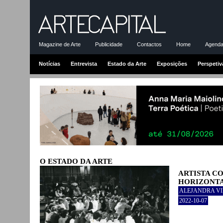
Magazine de Arte
Publicidade
Contactos
Home
Agenda-
Notícias
Entrevista
Estado da Arte
Exposições
Perspetiv
O ESTADO DA ARTE
ARTISTA C
HORIZONTA
ALEJANDRA VI
2022-10-07