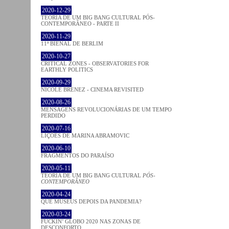
2020-12-29
TEORIA DE UM BIG BANG CULTURAL PÓS-
CONTEMPORÂNEO - PARTE II
2020-11-29
11ª BIENAL DE BERLIM
2020-10-27
CRITICAL ZONES - OBSERVATORIES FOR
EARTHLY POLITICS
2020-09-29
NICOLE BRENEZ - CINEMA REVISITED
2020-08-26
MENSAGENS REVOLUCIONÁRIAS DE UM TEMPO
PERDIDO
2020-07-16
LIÇÕES DE MARINA ABRAMOVIC
2020-06-10
FRAGMENTOS DO PARAÍSO
2020-05-11
TEORIA DE UM BIG BANG CULTURAL
PÓS-
CONTEMPORÂNEO
2020-04-24
QUE MUSEUS DEPOIS DA PANDEMIA?
2020-03-24
FUCKIN’ GLOBO 2020 NAS ZONAS DE
DESCONFORTO