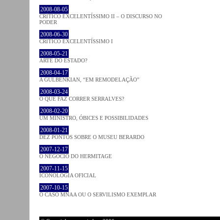
2008-08-05
CRÍTICO EXCELENTÍSSIMO II – O DISCURSO NO
PODER
2008-06-30
CRÍTICO EXCELENTÍSSIMO I
2008-05-21
ARTE DO ESTADO?
2008-04-17
A GULBENKIAN, “EM REMODELAÇÃO”
2008-03-24
O QUE FAZ CORRER SERRALVES?
2008-02-20
UM MINISTRO, ÓBICES E POSSIBILIDADES
2008-01-21
DEZ PONTOS SOBRE O MUSEU BERARDO
2007-12-17
O NEGÓCIO DO HERMITAGE
2007-11-15
ICONOLOGIA OFICIAL
2007-10-15
O CASO MNAA OU O SERVILISMO EXEMPLAR