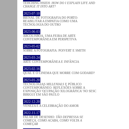
TEHCHING HSIEH:
HOW DO I EXPLAIN LIFE AND
CHANGE IT INTO ART?
2023-07-10
BIENAL DE FOTOGRAFIA DO PORTO:
REABILITAR A EMPATIA COMO UMA
TECNOLOGIA DO OUTRO
2023-06-03
ARCOLISBOA, UMA FEIRA DE ARTE
CONTEMPORÂNEA EM PERSPETIVA
2023-05-02
SOBRE A FOTOGRAFIA: POIVERT E SMITH
2023-03-24
ARTE CONTEMPORÂNEA E INFÂNCIA
2023-02-16
QUAL É O CINEMA QUE MORRE COM GODARD?
2023-01-20
TECNOLOGIAS
MILLENIALS
E PÚBLICO
CONTEMPORÂNEO. REFLEXÕES SOBRE A
EXPOSIÇÃO 'OCUPAÇÃO XILOGRÁFICA' NO SESC
BIRIGUI EM SÃO PAULO
2022-12-20
VENEZA E A CELEBRAÇÃO DO AMOR
2022-11-17
FALAR DE DESENHO:
TÃO DEPRESSA SE
COMEÇA, COMO ACABA, COMO VOLTA A
COMEÇAR