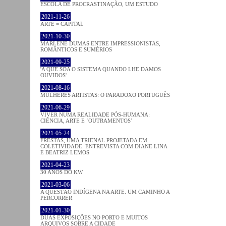
ESCOLA DE PROCRASTINAÇÃO, UM ESTUDO
2021-11-26
ARTE = CAPITAL
2021-10-30
MARLENE DUMAS ENTRE IMPRESSIONISTAS,
ROMÂNTICOS E SUMÉRIOS
2021-09-25
'A QUE SOA O SISTEMA QUANDO LHE DAMOS
OUVIDOS'
2021-08-16
MULHERES ARTISTAS: O PARADOXO PORTUGUÊS
2021-06-29
VIVER NUMA REALIDADE PÓS-HUMANA:
CIÊNCIA, ARTE E ‘OUTRAMENTOS’
2021-05-24
FRESTAS, UMA TRIENAL PROJETADA EM
COLETIVIDADE. ENTREVISTA COM DIANE LINA
E BEATRIZ LEMOS
2021-04-23
30 ANOS DO KW
2021-03-06
A QUESTÃO INDÍGENA NA ARTE. UM CAMINHO A
PERCORRER
2021-01-30
DUAS EXPOSIÇÕES NO PORTO E MUITOS
ARQUIVOS SOBRE A CIDADE