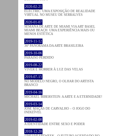
2020-02-21
ELECTRIC: UMA EXPOSIÇÃO DE REALIDADE
VIRTUAL NO MUSEU DE SERRALVES
2020-01-07
SEMANA DE ARTE DE MIAMI VIA ART BASEL
MIAMI BEACH: UMA EXPERIÊNCIA MAIS OU
MENOS ESTÉTICA
2019-11-12
36º PANORAMA DA ARTE BRASILEIRA
2019-10-06
PARAÍSO PERDIDO
2019-08-22
VIVER E MORRER À LUZ DAS VELAS
2019-07-15
NO MODELO NEGRO, O OLHAR DO ARTISTA
BRANCO
2019-04-16
MICHAEL BIBERSTEIN: A ARTE E A ETERNIDADE!
2019-03-14
JOSÉ MAÇÃS DE CARVALHO – O JOGO DO
INDIZÍVEL
2019-02-08
A IDENTIDADE ENTRE SEXO E PODER
2018-12-20
@MIAMIARTWEEK - O FUTURO AGENDADO NO