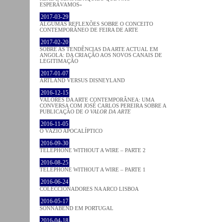
ESPERÁVAMOS»
2017-03-29
ALGUMAS REFLEXÕES SOBRE O CONCEITO
CONTEMPORÂNEO DE FEIRA DE ARTE
2017-02-20
SOBRE AS TENDÊNCIAS DA ARTE ACTUAL EM
ANGOLA: DA CRIAÇÃO AOS NOVOS CANAIS DE
LEGITIMAÇÃO
2017-01-07
ARTLAND VERSUS DISNEYLAND
2016-12-15
VALORES DA ARTE CONTEMPORÂNEA: UMA
CONVERSA COM JOSÉ CARLOS PEREIRA SOBRE A
PUBLICAÇÃO DE
O VALOR DA ARTE
2016-11-05
O VAZIO APOCALÍPTICO
2016-09-30
TELEPHONE WITHOUT A WIRE – PARTE 2
2016-08-25
TELEPHONE WITHOUT A WIRE – PARTE 1
2016-06-24
COLECCIONADORES NA ARCO LISBOA
2016-05-17
SONNABEND EM PORTUGAL
2016-04-18