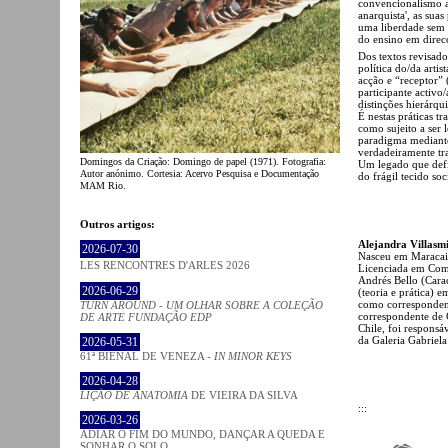
convencionalismo a
anarquista', as su
uma liberdade sem 
do ensino em direcç
Dos textos revisad
política do/da arti
acção e “receptor” 
participante activo/
distinções hierárqu
É nestas práticas t
como sujeito a ser
paradigma mediante
verdadeiramente tr
Domingos da Criação: Domingo de papel (1971). Fotografia:
Um legado que defi
Autor anónimo. Cortesia: Acervo Pesquisa e Documentação
do frágil tecido so
MAM Rio.
Outros artigos:
Alejandra Villasmi
2026-07-30
Nasceu em Maracaib
LES RENCONTRES D'ARLES 2026
Licenciada em Comu
Andrés Bello (Cara
2026-06-29
(teoria e prática)
como correspondent
TURN AROUND - UM OLHAR SOBRE A COLEÇÃO
correspondente de 
DE ARTE FUNDAÇÃO EDP
Chile, foi respons
da Galeria Gabriela
2026-05-31
61ª BIENAL DE VENEZA -
IN MINOR KEYS
2026-04-28
LIÇÃO DE ANATOMIA
DE VIEIRA DA SILVA
:::
2026-03-26
ADIAR O FIM DO MUNDO, DANÇAR A QUEDA E
SONHAR O SOLO