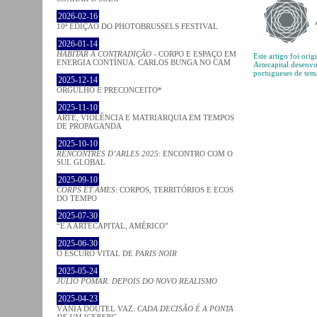
2026-02-16
10ª EDIÇÃO DO PHOTOBRUSSELS FESTIVAL
2026-01-14
HABITAR A CONTRADIÇÃO
- CORPO E ESPAÇO EM
Este artigo foi ori
ENERGIA CONTÍNUA. CARLOS BUNGA NO CAM
Artecapital desenv
portugueses de tem
2025-12-14
ORGULHO E PRECONCEITO*
2025-11-10
ARTE, VIOLÊNCIA E MATRIARQUIA EM TEMPOS
DE PROPAGANDA
2025-10-10
RENCONTRES D’ARLES 2025
: ENCONTRO COM O
SUL GLOBAL
2025-09-10
CORPS ET ÂMES
: CORPOS, TERRITÓRIOS E ECOS
DO TEMPO
2025-07-30
“É A ARTECAPITAL, AMÉRICO”
2025-06-30
O ESCURO VITAL DE
PARIS NOIR
2025-05-24
JÚLIO POMAR. DEPOIS DO NOVO REALISMO
2025-04-23
VÂNIA DOUTEL VAZ:
CADA DECISÃO É A PONTA
DE UM ICEBERG