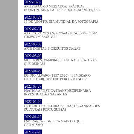
2022-10-07
ARTISTA COMO MEDIADOR. PRÁTICAS
HORIZONTAIS NA ARTE E EDUCAÇÃO NO BRASIL
2022-08-29
19 DE AGOSTO, DIA MUNDIAL DA FOTOGRAFIA
2022-07-31
A CULTURA NÃO ESTÁ FORA DA GUERRA, É UM
CAMPO DE BATALHA
2022-06-30
ARTE DIGITAL E CIRCUITOS
ONLINE
2022-05-29
MULHERES, VAMPIROS E OUTRAS CRIATURAS
QUE REINAM
2022-04-29
EGÍDIO ÁLVARO (1937-2020). ‘LEMBRAR O
FUTURO: ARQUIVO DE PERFORMANCES’
2022-03-27
PRATICA ARTÍSTICA TRANSDISCIPLINAR: A
INVESTIGAÇÃO NAS ARTES
2022-02-26
OS HÁBITOS CULTURAIS… DAS ORGANIZAÇÕES
CULTURAIS PORTUGUESAS
2022-01-27
ESPERANÇA SIGNIFICA MAIS DO QUE
OPTIMISMO
2021-12-26