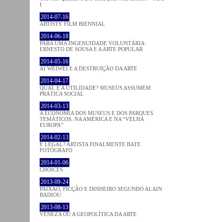
I
2014-07-16
ARTISTS' FILM BIENNIAL
2014-06-18
PARA UMA INGENUIDADE VOLUNTÁRIA:
ERNESTO DE SOUSA E A ARTE POPULAR
2014-05-16
AI WEIWEI E A DESTRUIÇÃO DA ARTE
2014-04-17
QUAL É A UTILIDADE? MUSEUS ASSUMEM
PRÁTICA SOCIAL
2014-03-13
A ECONOMIA DOS MUSEUS E DOS PARQUES
TEMÁTICOS, NA AMÉRICA E NA “VELHA
EUROPA”
2014-02-13
É LEGAL? ARTISTA FINALMENTE BATE
FOTÓGRAFO
2014-01-06
CHOICES
2013-09-24
PAIXÃO, FICÇÃO E DINHEIRO SEGUNDO ALAIN
BADIOU
2013-08-13
VENEZA OU A GEOPOLÍTICA DA ARTE