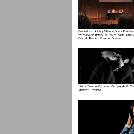
Conferência:
A Mary Wigman Dance Evening
yet collective history
, de Fábian Barba. Crédi
Cortesia Festival Materiais Diversos
Ha!
de Bouchra Ouizguen, Compagnie O. Cort
Materiais Diversos