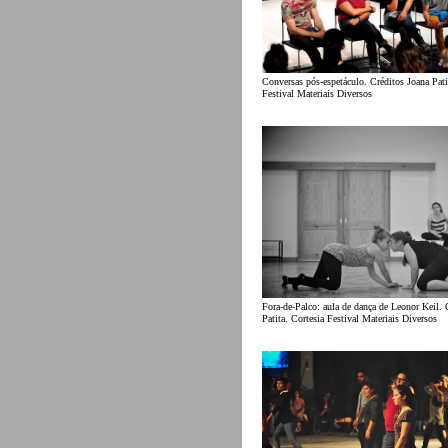
Conversas pós-espetáculo. Créditos Joana Pati
Festival Materiais Diversos
Fora-de-Palco: aula de dança de Leonor Keil. 
Patita. Cortesia Festival Materiais Diversos