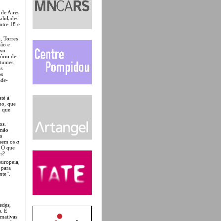
 de Aires
alidades
ntre 18 e
, Torres
ção e
ixo
tório de
rtumes,
is
os
-de-
até à
ino, que
o que
os.
 não
s
 sem os
a
? O que
os?
europeia,
 para
nte”.
edes,
s
. É
rmativas