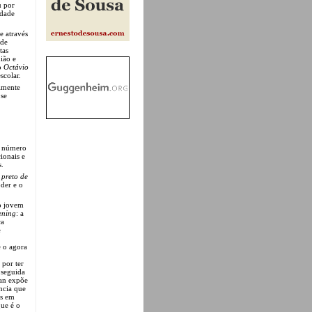
u por
idade
e através
 de
tas
nião e
lo
Octávio
scolar.
almente
 se
r número
ionais e
s.
 preto de
oder e o
do jovem
ening
: a
ça
e
 o agora
 por ter
 seguida
an expõe
ência que
os em
que é o