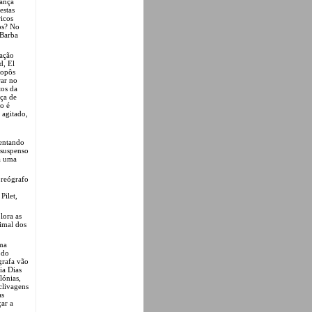
dança
estas
ricos
os? No
 Barba
ação
d, El
ropôs
rar no
tos da
eça de
o é
 agitado,
sentando
 suspenso
da uma
oreógrafo
Pilet,
lora as
imal dos
ma
 do
grafa vão
ia Dias
lónias,
clivagens
as
çar a