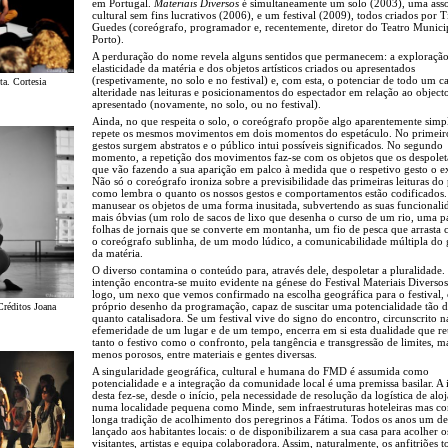
em Portugal.
Materiais Diversos
é simultaneamente um solo (2003), uma ass
cultural sem fins lucrativos (2006), e um festival (2009), todos criados por 
Guedes (coreógrafo, programador e, recentemente, diretor do Teatro Munici
Porto).
A perduração do nome revela alguns sentidos que permanecem: a exploraçã
elasticidade da matéria e dos objetos artísticos criados ou apresentados
(respetivamente, no solo e no festival) e, com esta, o potenciar de todo um 
ta. Cortesia
alteridade nas leituras e posicionamentos do espectador em relação ao object
apresentado (novamente, no solo, ou no festival).
Ainda, no que respeita o solo, o coreógrafo propõe algo aparentemente simpl
repete os mesmos movimentos em dois momentos do espetáculo. No primeiro
gestos surgem abstratos e o público intui possíveis significados. No segundo
momento, a repetição dos movimentos faz-se com os objetos que os despolet
que vão fazendo a sua aparição em palco à medida que o respetivo gesto o e
Não só o coreógrafo ironiza sobre a previsibilidade das primeiras leituras do
como lembra o quanto os nossos gestos e comportamentos estão codificados
manusear os objetos de uma forma inusitada, subvertendo as suas funcionali
mais óbvias (um rolo de sacos de lixo que desenha o curso de um rio, uma p
folhas de jornais que se converte em montanha, um fio de pesca que arrasta c
o coreógrafo sublinha, de um modo lúdico, a comunicabilidade múltipla do 
da matéria.
O diverso contamina o conteúdo para, através dele, despoletar a pluralidade.
intenção encontra-se muito evidente na génese do Festival Materiais Diverso
logo, um nexo que vemos confirmado na escolha geográfica para o festival
próprio desenho da programação, capaz de suscitar uma potencialidade tão d
Créditos Joana
quanto catalisadora. Se um festival vive do signo do encontro, circunscrito n
efemeridade de um lugar e de um tempo, encerra em si esta dualidade que r
tanto o festivo como o confronto, pela tangência e transgressão de limites, m
menos porosos, entre materiais e gentes diversas.
A singularidade geográfica, cultural e humana do FMD é assumida como
potencialidade e a integração da comunidade local é uma premissa basilar. A 
desta fez-se, desde o início, pela necessidade de resolução da logística de alo
numa localidade pequena como Minde, sem infraestruturas hoteleiras mas 
longa tradição de acolhimento dos peregrinos a Fátima. Todos os anos um de
lançado aos habitantes locais: o de disponibilizarem a sua casa para acolher o
visitantes, artistas e equipa colaboradora. Assim, naturalmente, os anfitriões 