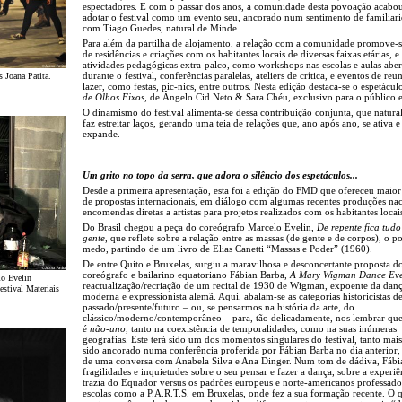
espectadores. E com o passar dos anos, a comunidade desta povoação acabo
adotar o festival como um evento seu, ancorado num sentimento de familiar
com Tiago Guedes, natural de Minde.
Para além da partilha de alojamento, a relação com a comunidade promove-s
de residências e criações com os habitantes locais de diversas faixas etárias, e
atividades pedagógicas extra-palco, como workshops nas escolas e aulas aber
durante o festival, conferências paralelas, ateliers de crítica, e eventos de reu
s Joana Patita.
lazer, como festas, pic-nics, entre outros. Nesta edição destaca-se o espetácu
de Olhos Fixos
, de Ângelo Cid Neto & Sara Chéu, exclusivo para o público e
O dinamismo do festival alimenta-se dessa contribuição conjunta, que natur
faz estreitar laços, gerando uma teia de relações que, ano após ano, se ativa e
expande.
Um grito no topo da serra, que adora o silêncio dos espetáculos...
Desde a primeira apresentação, esta foi a edição do FMD que ofereceu maio
de propostas internacionais, em diálogo com algumas recentes produções nac
encomendas diretas a artistas para projetos realizados com os habitantes locai
Do Brasil chegou a peça do coreógrafo Marcelo Evelin,
De repente fica tudo
gente
, que reflete sobre a relação entre as massas (de gente e de corpos), o p
medo, partindo de um livro de Elias Canetti “Massas e Poder” (1960).
De entre Quito e Bruxelas, surgiu a maravilhosa e desconcertante proposta 
coreógrafo e bailarino equatoriano Fábian Barba,
A Mary Wigman Dance Ev
lo Evelin
reactualização/recriação de um recital de 1930 de Wigman, expoente da dan
estival Materiais
moderna e expressionista alemã. Aqui, abalam-se as categorias historicistas d
passado/presente/futuro – ou, se pensarmos na história da arte, do
clássico/moderno/contemporâneo – para, tão delicadamente, nos lembrar que
é
não-uno
, tanto na coexistência de temporalidades, como na suas inúmeras
geografias. Este terá sido um dos momentos singulares do festival, tanto mais
sido ancorado numa conferência proferida por Fábian Barba no dia anterior,
de uma conversa com Anabela Silva e Ana Dinger. Num tom de dádiva, Fábi
fragilidades e inquietudes sobre o seu pensar e fazer a dança, sobre a experi
trazia do Equador versus os padrões europeus e norte-americanos professad
escolas como a P.A.R.T.S. em Bruxelas, onde fez a sua formação recente. O 