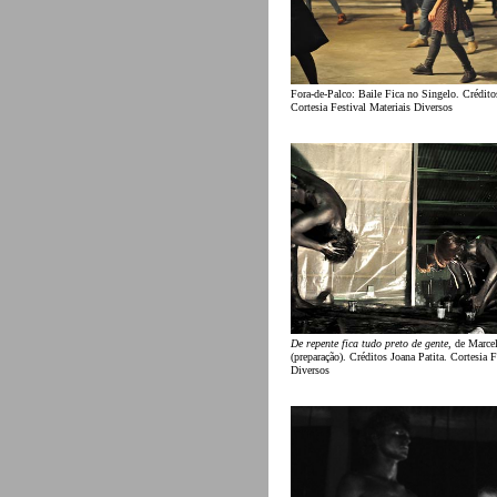
Fora-de-Palco: Baile Fica no Singelo. Crédito
Cortesia Festival Materiais Diversos
De repente fica tudo preto de gente
, de Marce
(preparação). Créditos Joana Patita. Cortesia F
Diversos