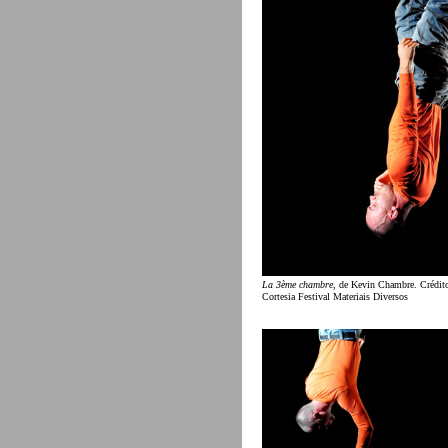
La 3ème chambre
, de Kevin Chambre. Crédito
Cortesia Festival Materiais Diversos