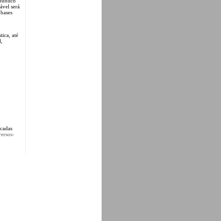
público
ável será
 bases
ica, até
l,
icadas
versos-