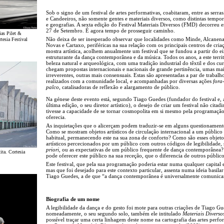
Sob o signo de um festival de artes performativas, coabitaram, entre as serras
e Candeeiros, não somente gentes e materiais diversos, como distintas tempor
e geografias. A sexta edição do Festival Materiais Diversos (FMD) decorreu e
27 de Setembro. É agora tempo de prosseguir caminho.
as Pilet &
Não deixa de ser inesperado observar que localidades como Minde, Alcanena
tesia Festival
Novas e Cartaxo, periféricas na sua relação com os principais centros de cria
mostra artística, acolhem anualmente um festival que se fundou a partir do e
estruturante da dança contemporânea e da música. Todos os anos, a este terri
beleza natural e arqueológica, com uma tradição industrial do têxtil e dos cu
chegam propostas internacionais e nacionais de grande pertinência, umas ma
irreverentes, outras mais consensuais. Estas são apresentadas a par de trabalh
realizados com a comunidade local, e acompanhadas por diversas ações
fora
palco
, catalisadoras de reflexão e alargamento de público.
Na génese deste evento está, segundo Tiago Guedes (fundador do festival e, 
última edição, o seu diretor artístico), o desejo de criar um festival não citad
tivesse a capacidade de se tornar cosmopolita em si mesmo pela programaçã
oferecia.
As inquietações que o alicerçam podem traduzir-se em alguns questionament
Como se mostram objetos artísticos de circulação internacional a um público
habitual, permanecendo este na sua zona de conforto? Como são esses objeto
artísticos percecionados por um público com outros códigos de legibilidade,
priori
, ou as expectativas de um público frequente de dança contemporânea
ita. Cortesia
pode oferecer este público na sua receção, que o diferencia de outros públic
Este festival, que pela sua programação poderia estar numa qualquer capital 
mas que foi desejado para este contexto particular, assenta numa ideia basilar
Tiago Guedes, a de que “a dança contemporânea é universalmente comunica
Biografia de um nome
A legibilidade da dança e do gesto foi mote para outras criações de Tiago Gu
nomeadamente, o seu segundo solo, também ele intitulado
Materiais Diverso
possível traçar uma certa linhagem deste nome na cartografia das artes perfo