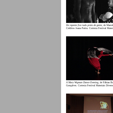
De repente fica tudo preto de gente
, de Marce
Créditos Joana Patita. Cortesia Festival Mater
A Mary Wigman Dance Evening
, de Fábian B
Gonçalves. Cortesia Festival Materiais Divers