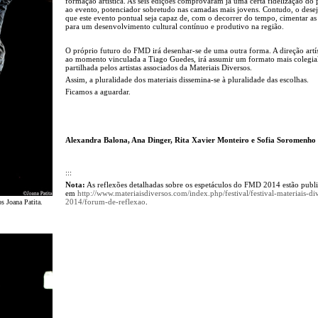
formação artística. As seis edições comprovaram já uma certa fidelização do 
ao evento, potenciador sobretudo nas camadas mais jovens. Contudo, o desej
que este evento pontual seja capaz de, com o decorrer do tempo, cimentar as
para um desenvolvimento cultural contínuo e produtivo na região.
O próprio futuro do FMD irá desenhar-se de uma outra forma. A direção artíst
ao momento vinculada a Tiago Guedes, irá assumir um formato mais colegia
partilhada pelos artistas associados da Materiais Diversos.
Assim, a pluralidade dos materiais dissemina-se à pluralidade das escolhas.
Ficamos a aguardar.
Alexandra Balona, Ana Dinger, Rita Xavier Monteiro e Sofia Soromenho
:::
Nota:
As reflexões detalhadas sobre os espetáculos do FMD 2014 estão publ
em
http://www.materiaisdiversos.com/index.php/festival/festival-materiais-di
2014/forum-de-reflexao
.
s Joana Patita.