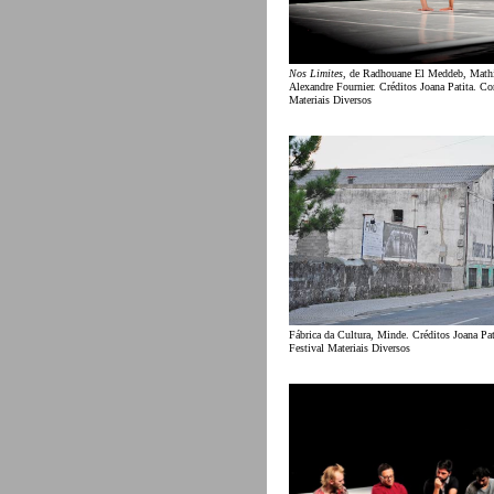
Nos Limites
, de Radhouane El Meddeb, Mathi
Alexandre Fournier. Créditos Joana Patita. Cor
Materiais Diversos
Fábrica da Cultura, Minde. Créditos Joana Pat
Festival Materiais Diversos