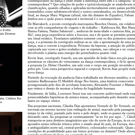
contemporâneo da dança e onde reside a diferença entre este e a categoria “
contemporânea”? Que relações de poder e (pós)colonização se estabelecem n
classificações, quando olhadas e aplicadas territorialmente entre países perifé
(entendidos como subdesenvolvidos) e outros centralizados, ou desenvolvid
final, ao dançar Mary Wigman (afinal, não tão distante do Equador), Fabian
lembra-nos o quão pouco temporal e territorial é o contemporâneo.
De Marrakech, a jovem coreógrafa marroquina Bouchra Ouizen, em colabor
com as três companheiras de viagem e de trabalho – Kabboura Aït, Ben Hma
lo Evelin.
Hanna Fatéma, Naïma Sahmoud -, senhoras de meia-idade e cantoras Aïta, p
iais Diversos
Ha!
, uma peça-experiência sobre a loucura, sua e de quem se permitiu penet
seu ritual extático. Ficaríamos satisfeitos somente com os dez primeiros minu
peça, e a premissa da coreógrafa realizar-se-ia: não a apresentação de uma p
dança, mas o convite à experiência. Próximo da hipnose, a atenção do públic
capturada nas vozes e gritos exalados que se repetem, nas cabeças e no corpo
devolvendo à plateia uma energia tão perturbadora quanto vital.
Kevin Jean, coreógrafo francês, usa um episódio de lesão física nos pés para
questionar os cânones do virtuosismo na dança contemporânea, e fá-lo apre
a proposta
La 36ème Chambre
, um solo com o corpo em posição invertida e
pelos pés. Com outra perspectiva espacial e corporal, Kevin Jean propõe to
nova dança.
Partindo da evocação da ausência física trabalhada em diversos sentidos, o c
tunisino Radhouanne El Meddeb dirige
Nos limites
, uma história comovente
protagonizada pelo duo de acrobatas franceses, Alexandre Fournier e Mattias 
que reitera o desejo de mostrar a beleza da fragilidade humana.
Finalmente, de Itália, Lourenzo Senni traz um concerto audiovisual onde exp
potencialidades hipnóticas da música transe, acompanhada pelo desenho min
arba. Créditos Rui
lasers no espaço cénico.
os
Das propostas nacionais, Cláudia Dias apresentou
Vontade de Ter Vontade
, u
travessia em terreno incerto (um retângulo de areia), marcado pela passagem
tempo (e da vida), pautado pelo texto e pelo despir, onde os passos da coreó
deixando rasto. Ao perguntar-se continuamente “se eu for por aqui...”, Cláud
transporta-se para destinos imaginários que vão do norte da Europa, às ex-co
apoiados numa reflexão irónica sobre o estado atual do país, da Europa, das 
e ambiguidades norte-sul, central-periférico, colonizador-colonizado. Quais 
condições de possibilidade para um futuro próximo ou distante? Onde alicer
vontade resiliente de ficar, ou a vontade de ir?