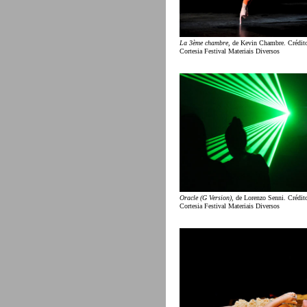
La 3ème chambre
, de Kevin Chambre. Crédito
Cortesia Festival Materiais Diversos
Oracle (G Version)
, de Lorenzo Senni. Crédit
Cortesia Festival Materiais Diversos