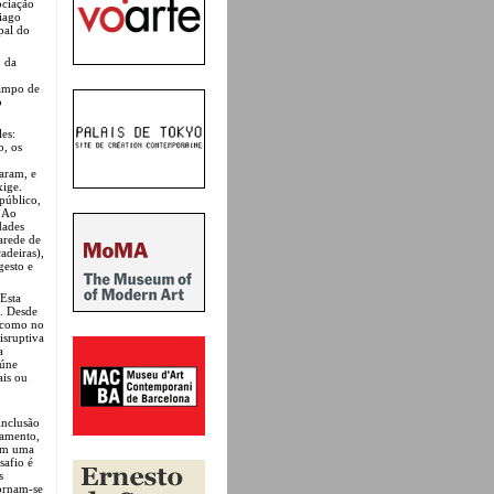
ociação
Tiago
pal do
o da
campo de
o
es:
, os
aram, e
xige.
 público,
. Ao
dades
arede de
adeiras),
gesto e
 Esta
s. Desde
, como no
isruptiva
a
eúne
ais ou
inclusão
jamento,
com uma
safio é
s
tornam-se