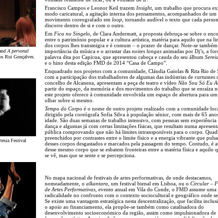
Francisco Campos e Leonor Keil trazem
Insight
, um trabalho que procura ex
modo caricatural, a agitação interna dos pensamentos, acompanhados de um
movimento coreografado em
loop
, tornando audível o texto que cada pers
discorre dentro de si e com o outro.
Em
Fica no Singelo
, de Clara Andermatt, a proposta debruça-se sobre o enc
entre o património popular e a cultura artística, matéria para aquilo que na 
dos corpos lhes transmigra e é comum – o prazer de dançar. Note-se também
and
A personal
importância da música e o arrastar das
noites longas
animadas por Dj’s, a for
tos Rui Gonçalves.
palavra dita por Capicua, que apresentou cabeça e cauda do seu álbum
Serei
e o hino desta edição FMD de 2014 “Casa de Campo”.
Enquadrado nos projetos com a comunidade, Cláudia Gaiolas & Rita Rio de 
com a participação dos trabalhadores de algumas das indústrias de curtumes 
concelho de Alcanena, apresentam a peça de teatro e vídeo
Não Sou Só Eu A
partir do espaço, da memória e dos movimentos do trabalho que se enraíza n
este projeto oferece à comunidade envolvida um espaço de abertura para um
olhar sobre si mesmo.
Tempo do Corpo
é o nome de outro projeto realizado com a comunidade loc
dirigido pela coreógrafa Sofia Silva à população sénior, com mais de 65 ano
idade. São duas semanas de trabalho intensivo, com pessoas sem experiência
dança e algumas já com certas limitações físicas, que resultam numa apresen
pública comprovando que não há limites intransponíveis para o corpo. Quad
preenchidos por contrastes entre o limite físico e a energia vibrante que puls
esia Festival
desses corpos desgastados e marcados pela passagem do tempo. Contudo, é a
desse mesmo corpo que se esbatem fronteiras entre a matéria física e aquilo 
se vê, mas que se sente e se percepciona.
No mapa nacional de festivais de artes performativas, de onde destacamos,
nomeadamente, o
alkantara
, um festival bienal em Lisboa, ou o
Circular – F
de Artes Performativas
, evento anual em Vila do Conde, o FMD assume uma 
radicalidade no confronto com o contexto sociocultural e geográfico onde se
Se existe uma vantagem estratégica nesta descentralização, que facilita inclu
o apoio ao financiamento, ela propõe-se também como catalisadora do
desenvolvimento socioeconómico da região, assim como impulsionadora de