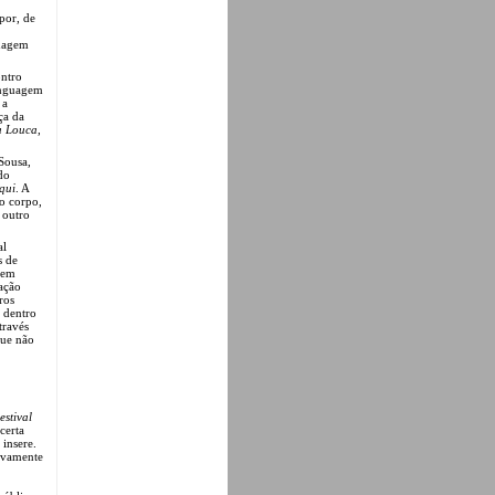
por, de
onagem
ontro
linguagem
 a
ça da
a Louca
,
Sousa,
do
qui
. A
o corpo,
 outro
al
s de
 em
tação
ros
a dentro
través
que não
estival
certa
 insere.
sivamente