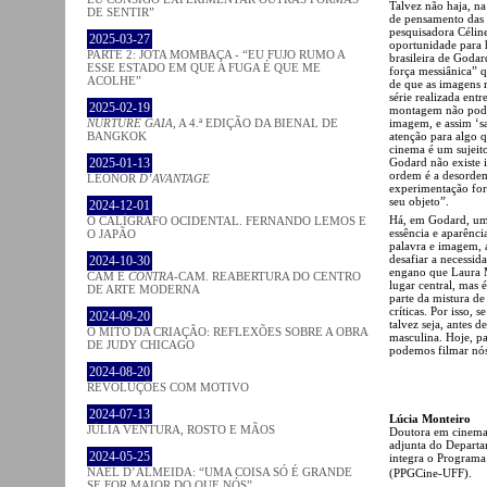
Talvez não haja, n
DE SENTIR”
de pensamento das
pesquisadora Célin
2025-03-27
oportunidade para 
PARTE 2: JOTA MOMBAÇA - “EU FUJO RUMO A
brasileira de Goda
ESSE ESTADO EM QUE A FUGA É QUE ME
força messiânica” q
ACOLHE”
de que as imagens 
série realizada ent
2025-02-19
montagem não pode s
imagem, e assim ‘sa
NURTURE GAIA
, A 4.ª EDIÇÃO DA BIENAL DE
atenção para algo q
BANGKOK
cinema é um sujeit
Godard não existe 
2025-01-13
ordem é a desordem
LEONOR
D’AVANTAGE
experimentação for
seu objeto”.
2024-12-01
Há, em Godard, uma
O CALÍGRAFO OCIDENTAL. FERNANDO LEMOS E
essência e aparênc
O JAPÃO
palavra e imagem, 
desafiar a necessid
2024-10-30
engano que Laura M
CAM E
CONTRA
-CAM. REABERTURA DO CENTRO
lugar central, mas 
DE ARTE MODERNA
parte da mistura d
críticas. Por isso
2024-09-20
talvez seja, antes 
O MITO DA CRIAÇÃO: REFLEXÕES SOBRE A OBRA
masculina. Hoje, pa
DE JUDY CHICAGO
podemos filmar nós 
2024-08-20
REVOLUÇÕES COM MOTIVO
2024-07-13
Lúcia Monteiro
JÚLIA VENTURA, ROSTO E MÃOS
Doutora em cinema 
adjunta do Departa
2024-05-25
integra o Programa
NAEL D’ALMEIDA: “UMA COISA SÓ É GRANDE
(PPGCine-UFF).
SE FOR MAIOR DO QUE NÓS”