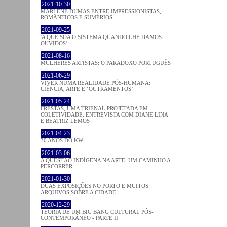
2021-10-30
MARLENE DUMAS ENTRE IMPRESSIONISTAS,
ROMÂNTICOS E SUMÉRIOS
2021-09-25
'A QUE SOA O SISTEMA QUANDO LHE DAMOS
OUVIDOS'
2021-08-16
MULHERES ARTISTAS: O PARADOXO PORTUGUÊS
2021-06-29
VIVER NUMA REALIDADE PÓS-HUMANA:
CIÊNCIA, ARTE E ‘OUTRAMENTOS’
2021-05-24
FRESTAS, UMA TRIENAL PROJETADA EM
COLETIVIDADE. ENTREVISTA COM DIANE LINA
E BEATRIZ LEMOS
2021-04-23
30 ANOS DO KW
2021-03-06
A QUESTÃO INDÍGENA NA ARTE. UM CAMINHO A
PERCORRER
2021-01-30
DUAS EXPOSIÇÕES NO PORTO E MUITOS
ARQUIVOS SOBRE A CIDADE
2020-12-29
TEORIA DE UM BIG BANG CULTURAL PÓS-
CONTEMPORÂNEO - PARTE II