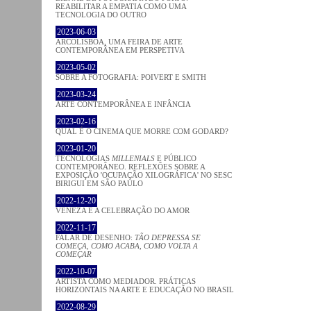
REABILITAR A EMPATIA COMO UMA
TECNOLOGIA DO OUTRO
2023-06-03
ARCOLISBOA, UMA FEIRA DE ARTE
CONTEMPORÂNEA EM PERSPETIVA
2023-05-02
SOBRE A FOTOGRAFIA: POIVERT E SMITH
2023-03-24
ARTE CONTEMPORÂNEA E INFÂNCIA
2023-02-16
QUAL É O CINEMA QUE MORRE COM GODARD?
2023-01-20
TECNOLOGIAS
MILLENIALS
E PÚBLICO
CONTEMPORÂNEO. REFLEXÕES SOBRE A
EXPOSIÇÃO 'OCUPAÇÃO XILOGRÁFICA' NO SESC
BIRIGUI EM SÃO PAULO
2022-12-20
VENEZA E A CELEBRAÇÃO DO AMOR
2022-11-17
FALAR DE DESENHO:
TÃO DEPRESSA SE
COMEÇA, COMO ACABA, COMO VOLTA A
COMEÇAR
2022-10-07
ARTISTA COMO MEDIADOR. PRÁTICAS
HORIZONTAIS NA ARTE E EDUCAÇÃO NO BRASIL
2022-08-29