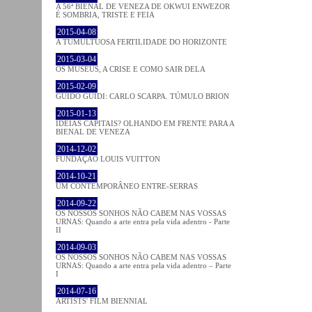
A 56ª BIENAL DE VENEZA DE OKWUI ENWEZOR
É SOMBRIA, TRISTE E FEIA
2015-04-08
A TUMULTUOSA FERTILIDADE DO HORIZONTE
2015-03-04
OS MUSEUS, A CRISE E COMO SAIR DELA
2015-02-09
GUIDO GUIDI: CARLO SCARPA. TÚMULO BRION
2015-01-13
IDEIAS CAPITAIS? OLHANDO EM FRENTE PARA A
BIENAL DE VENEZA
2014-12-02
FUNDAÇÃO LOUIS VUITTON
2014-10-21
UM CONTEMPORÂNEO ENTRE-SERRAS
2014-09-22
OS NOSSOS SONHOS NÃO CABEM NAS VOSSAS
URNAS: Quando a arte entra pela vida adentro - Parte
II
2014-09-03
OS NOSSOS SONHOS NÃO CABEM NAS VOSSAS
URNAS: Quando a arte entra pela vida adentro – Parte
I
2014-07-16
ARTISTS' FILM BIENNIAL