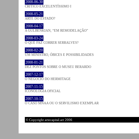
2008-06-30
CRÍTICO EXCELENTÍSSIMO I
2008-05-21
ARTE DO ESTADO?
2008-04-17
A GULBENKIAN, “EM REMODELAÇÃO”
2008-03-24
O QUE FAZ CORRER SERRALVES?
2008-02-20
UM MINISTRO, ÓBICES E POSSIBILIDADES
2008-01-21
DEZ PONTOS SOBRE O MUSEU BERARDO
2007-12-17
O NEGÓCIO DO HERMITAGE
2007-11-15
ICONOLOGIA OFICIAL
2007-10-15
O CASO MNAA OU O SERVILISMO EXEMPLAR
© Copyright artecapital.art 2006