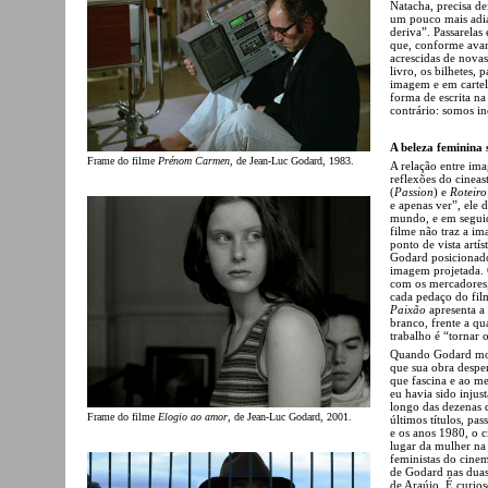
Natacha, precisa def
um pouco mais adia
deriva”. Passarelas
que, conforme avan
acrescidas de nova
livro, os bilhetes, 
imagem e em cartela
forma de escrita n
contrário: somos in
A beleza feminina 
Frame do filme
Prénom Carmen
, de Jean-Luc Godard, 1983.
A relação entre im
reflexões do cinea
(
Passion
) e
Roteiro
e apenas ver”, ele 
mundo, e em seguida
filme não traz a im
ponto de vista artí
Godard posicionado
imagem projetada. O
com os mercadores, 
cada pedaço do film
Paixão
apresenta a
branco, frente a qu
trabalho é “tornar o
Quando Godard morr
que sua obra despe
que fascina e ao 
eu havia sido inju
longo das dezenas d
Frame do filme
Elogio ao amor
, de Jean-Luc Godard, 2001.
últimos títulos, pa
e os anos 1980, o 
lugar da mulher na 
feministas do cine
de Godard nas duas
de Araújo. É curio