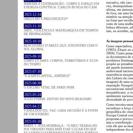
narrativa, não raro 
HABITAR A CONTRADIÇÃO
- CORPO E ESPAÇO EM
vez, desempenham a
ENERGIA CONTÍNUA. CARLOS BUNGA NO CAM
afirma, em sintoni
de fora, em uma fan
2025-12-14
mistério na atenção
ORGULHO E PRECONCEITO*
na frase que escolh
rosto de uma mulhe
2025-11-10
beleza diferente, a
ARTE, VIOLÊNCIA E MATRIARQUIA EM TEMPOS
isso, eu acredito, 
DE PROPAGANDA
As imagens pensa
2025-10-10
RENCONTRES D’ARLES 2025
: ENCONTRO COM O
Como espectadora,
SUL GLOBAL
(1965),
Elogio ao
2004). Como pesqu
2025-09-10
os documentos de s
produtora Sonimage
CORPS ET ÂMES
: CORPOS, TERRITÓRIOS E ECOS
propõe ao presiden
DO TEMPO
até aquele momento,
audiovisual nacion
2025-07-30
experiência moçamb
“É A ARTECAPITAL, AMÉRICO”
dos
Cahiers du cin
imagem) de uma na
2025-06-30
exposição
Voyage(s
O ESCURO VITAL DE
PARIS NOIR
encontravam referên
moçambicano, a con
2025-05-24
sentimento naciona
JÚLIO POMAR. DEPOIS DO NOVO REALISMO
diversidade de povo
Como terceiro-mund
2025-04-23
reconheço a força 
VÂNIA DOUTEL VAZ:
CADA DECISÃO É A PONTA
geopolítica do cine
DE UM ICEBERG
Europa Central como
propostas e provoc
2025-03-28
seja a contribuição
PARTE 1: JOTA MOMBAÇA - “O MEU TRABALHO
com ele que as ima
FOI VIRANDO PARA MIM ESSE LUGAR EM QUE
independente dos de
EU CONSIGO EXPERIMENTAR OUTRAS FORMAS