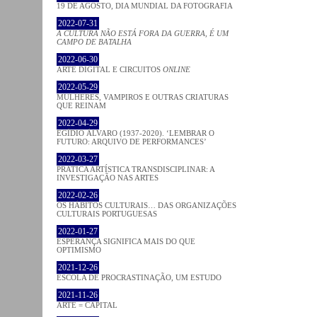
19 DE AGOSTO, DIA MUNDIAL DA FOTOGRAFIA
2022-07-31
A CULTURA NÃO ESTÁ FORA DA GUERRA, É UM
CAMPO DE BATALHA
2022-06-30
ARTE DIGITAL E CIRCUITOS
ONLINE
2022-05-29
MULHERES, VAMPIROS E OUTRAS CRIATURAS
QUE REINAM
2022-04-29
EGÍDIO ÁLVARO (1937-2020). ‘LEMBRAR O
FUTURO: ARQUIVO DE PERFORMANCES’
2022-03-27
PRATICA ARTÍSTICA TRANSDISCIPLINAR: A
INVESTIGAÇÃO NAS ARTES
2022-02-26
OS HÁBITOS CULTURAIS… DAS ORGANIZAÇÕES
CULTURAIS PORTUGUESAS
2022-01-27
ESPERANÇA SIGNIFICA MAIS DO QUE
OPTIMISMO
2021-12-26
ESCOLA DE PROCRASTINAÇÃO, UM ESTUDO
2021-11-26
ARTE = CAPITAL