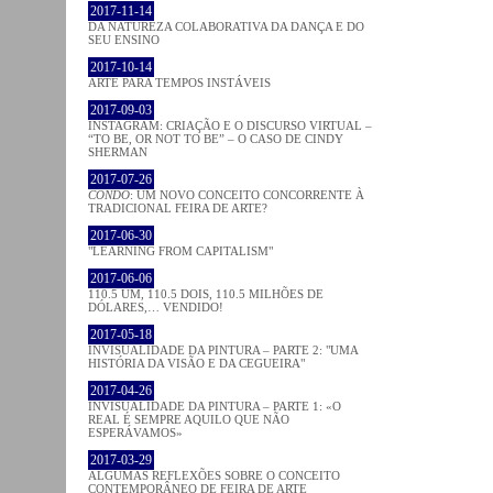
2017-11-14
DA NATUREZA COLABORATIVA DA DANÇA E DO
SEU ENSINO
2017-10-14
ARTE PARA TEMPOS INSTÁVEIS
2017-09-03
INSTAGRAM: CRIAÇÃO E O DISCURSO VIRTUAL –
“TO BE, OR NOT TO BE” – O CASO DE CINDY
SHERMAN
2017-07-26
CONDO
: UM NOVO CONCEITO CONCORRENTE À
TRADICIONAL FEIRA DE ARTE?
2017-06-30
"LEARNING FROM CAPITALISM"
2017-06-06
110.5 UM, 110.5 DOIS, 110.5 MILHÕES DE
DÓLARES,… VENDIDO!
2017-05-18
INVISUALIDADE DA PINTURA – PARTE 2: "UMA
HISTÓRIA DA VISÃO E DA CEGUEIRA"
2017-04-26
INVISUALIDADE DA PINTURA – PARTE 1: «O
REAL É SEMPRE AQUILO QUE NÃO
ESPERÁVAMOS»
2017-03-29
ALGUMAS REFLEXÕES SOBRE O CONCEITO
CONTEMPORÂNEO DE FEIRA DE ARTE