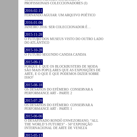
PROFISSIONAIS COLECCIONADORES (I)
2016-02-11
FERNANDO AGUIAR: UM ARQUIVO POÉTICO
2016-01-06
JANEIRO 2016: SER COLECCIONADOR É…
2015-11-28
O FUTURO DOS MUSEUS VISTO DO OUTRO LADO
DO ATLÂNTICO
2015-10-28
O FUTURO SEGUNDO CANDJA CANDJA
2015-09-17
PORQUE É QUE OS BLOCKBUSTERS DE MODA
SÃO MAIS POPULARES QUE AS EXPOSIÇÕES DE
ARTE, E O QUE É QUE PODEMOS DIZER SOBRE
ISSO?
2015-08-18
OS DESAFIOS DO EFÉMERO: CONSERVAR A
PERFORMANCE ART - PARTE 2
2015-07-29
OS DESAFIOS DO EFÉMERO: CONSERVAR A
PERFORMANCE ART - PARTE 1
2015-06-06
O DESAFINADO RONDÒ ENWEZORIANO. “ALL
THE WORLD´S FUTURES” - 56ª EXPOSIÇÃO
INTERNACIONAL DE ARTE DE VENEZA
2015-05-13