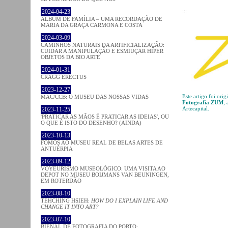
:::
2024-04-23
ÁLBUM DE FAMÍLIA – UMA RECORDAÇÃO DE
MARIA DA GRAÇA CARMONA E COSTA
2024-03-09
CAMINHOS NATURAIS DA ARTIFICIALIZAÇÃO:
CUIDAR A MANIPULAÇÃO E ESMIUÇAR HÍPER
OBJETOS DA BIO ARTE
2024-01-31
CRAGG ERECTUS
2023-12-27
Este artigo foi ori
MAC/CCB: O MUSEU DAS NOSSAS VIDAS
Fotografia ZUM
,
Artecapital.
2023-11-25
'PRATICAR AS MÃOS É PRATICAR AS IDEIAS', OU
O QUE É ISTO DO DESENHO? (AINDA)
2023-10-13
FOMOS AO MUSEU REAL DE BELAS ARTES DE
ANTUÉRPIA
2023-09-12
VOYEURISMO MUSEOLÓGICO: UMA VISITA AO
DEPOT NO MUSEU BOIJMANS VAN BEUNINGEN,
EM ROTERDÃO
2023-08-10
TEHCHING HSIEH:
HOW DO I EXPLAIN LIFE AND
CHANGE IT INTO ART?
2023-07-10
BIENAL DE FOTOGRAFIA DO PORTO: