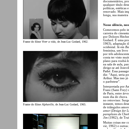
documentários, pro
qualquer título des
políticas, estética
renovado. Mais imp
longa, sua maneira
Nosso silêncio, no
Comecemos pelo in
carreira do cineast
por Dolores Hitche
Godard. É uma pro
Frame do filme
Viver a vida
, de Jean-Luc Godard, 1962.
1963), adaptação 
ocidental. Já em
Ba
feminina, um livro
por três adolescent
conta ter visto mui
plano para roubá-lo
na sala de aula, p
dirige-se até Joinv
Pathé. Essa passag
diz: “Aqui, seria po
Arthur. Mas isso já
o parêntese”.
Interpretada por An
Franz (Sami Frey) n
de Paris, entre árv
num dia de chuva. E
no retrovisor. Sur
instante, temos de
Frame do filme
Alphaville
, de Jean-Luc Godard, 1965.
de triângulos amor
amor
(
Design for L
parapluies de Che
Jim
(1962), de Truf
Muitas coisas me
vie
, 1962) e outras