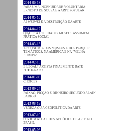
2014-06-18
PARA UMA INGENUIDADE VOLUNTÁRIA:
ERNESTO DE SOUSA E A ARTE POPULAR
2014-05-16
AI WEIWEI E A DESTRUIÇÃO DA ARTE
2014-04-17
QUAL É A UTILIDADE? MUSEUS ASSUMEM
PRÁTICA SOCIAL
2014-03-13
A ECONOMIA DOS MUSEUS E DOS PARQUES
TEMÁTICOS, NA AMÉRICA E NA “VELHA
EUROPA”
2014-02-13
É LEGAL? ARTISTA FINALMENTE BATE
FOTÓGRAFO
2014-01-06
CHOICES
2013-09-24
PAIXÃO, FICÇÃO E DINHEIRO SEGUNDO ALAIN
BADIOU
2013-08-13
VENEZA OU A GEOPOLÍTICA DA ARTE
2013-07-10
O BOOM ATUAL DOS NEGÓCIOS DE ARTE NO
BRASIL
2013-05-06