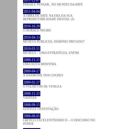
2011-12-07
PARAR E PENSAR...NO MUNDO DA ARTE
2011-04-04
A OBRA DE ARTE NA ERA DA SUA
REPRODUTIBILIDADE DIGITAL (I)
2010-10-29
O BURACO NEGRO
2010-04-13
MUSEUS PÚBLICOS, DOMÍNIO PRIVADO?
2010-03-11
MUSEUS – UMA ESTRATÉGIA, ENFIM
2009-11-11
UMA NOVA MINISTRA
2009-04-17
A SÍNDROME DOS COCHES
2009-02-17
O FOLHETIM DE VENEZA
2008-11-25
VANITAS
2008-09-15
GOSTO E OSTENTAÇÃO
2008-08-05
CRÍTICO EXCELENTÍSSIMO II – O DISCURSO NO
PODER