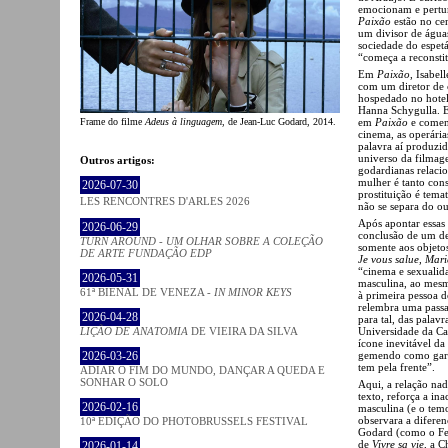
emocionam e pertu
Paixão
estão no cen
um divisor de água
sociedade do espetá
“começa a reconsti
Em
Paixão
, Isabel
com um diretor de 
hospedado no hotel
Hanna Schygulla.
em
Paixão
e coment
Frame do filme
Adeus à linguagem
, de Jean-Luc Godard, 2014.
cinema, as operária
palavra aí produzid
universo da filmag
Outros artigos:
godardianas relaci
mulher é tanto con
2026-07-30
prostituição é tem
LES RENCONTRES D'ARLES 2026
não se separa do ou
Após apontar essas 
2026-06-29
conclusão de um de
TURN AROUND - UM OLHAR SOBRE A COLEÇÃO
somente aos objetos
DE ARTE FUNDAÇÃO EDP
Je vous salue, Mari
“cinema e sexuali
2026-05-31
masculina, ao mes
61ª BIENAL DE VENEZA -
IN MINOR KEYS
à primeira pessoa 
relembra uma pas
2026-04-28
para tal, das palav
Universidade da C
LIÇÃO DE ANATOMIA
DE VIEIRA DA SILVA
ícone inevitável da
gemendo como garan
2026-03-26
tem pela frente”.
ADIAR O FIM DO MUNDO, DANÇAR A QUEDA E
SONHAR O SOLO
Aqui, a relação na
texto, reforça a in
2026-02-16
masculina (e o tem
observara a diferen
10ª EDIÇÃO DO PHOTOBRUSSELS FESTIVAL
Godard (como o F
de
Vivre sa vie
, a C
2026-01-14