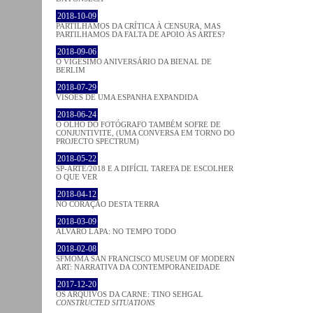
2018-10-09
PARTILHAMOS DA CRÍTICA À CENSURA, MAS
PARTILHAMOS DA FALTA DE APOIO ÀS ARTES?
2018-09-06
O VIGÉSIMO ANIVERSÁRIO DA BIENAL DE
BERLIM
2018-07-29
VISÕES DE UMA ESPANHA EXPANDIDA
2018-06-24
O OLHO DO FOTÓGRAFO TAMBÉM SOFRE DE
CONJUNTIVITE, (UMA CONVERSA EM TORNO DO
PROJECTO SPECTRUM)
2018-05-22
SP-ARTE/2018 E A DIFÍCIL TAREFA DE ESCOLHER
O QUE VER
2018-04-12
NO CORAÇÂO DESTA TERRA
2018-03-09
ÁLVARO LAPA: NO TEMPO TODO
2018-02-08
SFMOMA SAN FRANCISCO MUSEUM OF MODERN
ART: NARRATIVA DA CONTEMPORANEIDADE
2017-12-20
OS ARQUIVOS DA CARNE: TINO SEHGAL
CONSTRUCTED SITUATIONS