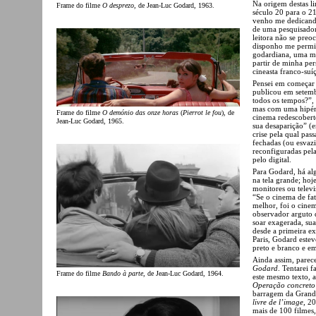
Na origem destas l
Frame do filme
O desprezo
, de Jean-Luc Godard, 1963.
século 20 para o 2
venho me dedicando
de uma pesquisadora
leitora não se preo
disponho me permit
godardiana, uma mi
partir de minha pe
cineasta franco-su
Pensei em começar 
publicou em setem
todos os tempos?”,
mas com uma hipér
Frame do filme
O demónio das onze horas
(
Pierrot le fou
), de
cinema redescober
Jean-Luc Godard, 1965.
sua desaparição” (e
crise pela qual pas
fechadas (ou esvaz
reconfiguradas pela
pelo digital.
Para Godard, há alg
na tela grande; ho
monitores ou telev
“Se o cinema de fa
melhor, foi o cine
observador arguto d
soar exagerada, sua
desde a primeira e
Paris, Godard estev
preto e branco e e
Ainda assim, parec
Godard
. Tentarei 
Frame do filme
Bando à parte
, de Jean-Luc Godard, 1964.
este mesmo texto, 
Operação concreto
barragem da Grande
livre de l’image
, 2
mais de 100 filmes,