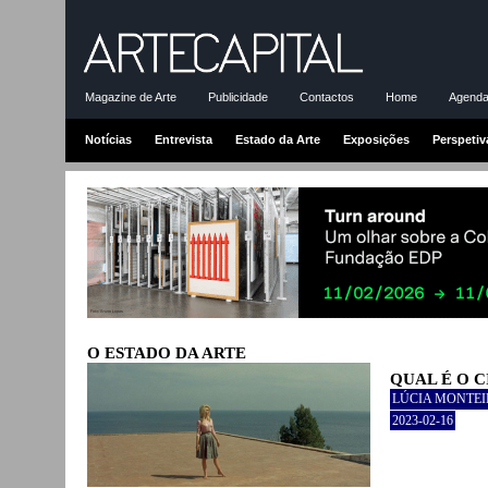
Magazine de Arte
Publicidade
Contactos
Home
Agenda-
Notícias
Entrevista
Estado da Arte
Exposições
Perspetiv
O ESTADO DA ARTE
QUAL É O 
LÚCIA MONTE
2023-02-16