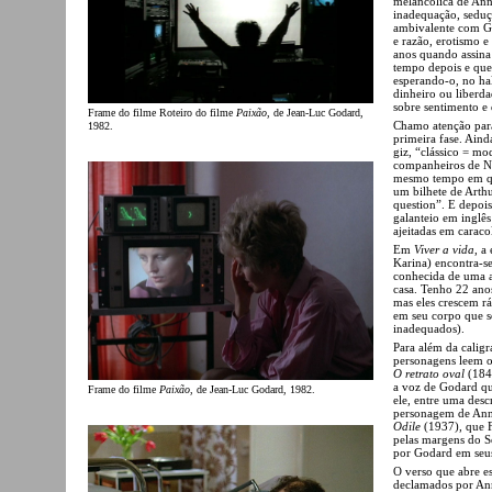
melancólica de An
inadequação, seduçã
ambivalente com G
e razão, erotismo 
anos quando assina
tempo depois e que
esperando-o, no hal
dinheiro ou liberd
sobre sentimento e 
Frame do filme Roteiro do filme
Paixão
, de Jean-Luc Godard,
Chamo atenção para 
1982.
primeira fase. Aind
giz, “clássico = m
companheiros de No
mesmo tempo em qu
um bilhete de Arthur
question”. E depoi
galanteio em inglês
ajeitadas em carac
Em
Viver a vida
, a
Karina) encontra-se
conhecida de uma a
casa. Tenho 22 ano
mas eles crescem r
em seu corpo que s
inadequados).
Para além da caligr
personagens leem o
O retrato oval
(184
a voz de Godard qu
Frame do filme
Paixão
, de Jean-Luc Godard, 1982.
ele, entre uma des
personagem de An
Odile
(1937), que F
pelas margens do Se
por Godard em seus
O verso que abre es
declamados por A