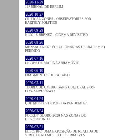
2020-11-29
11ª BIENAL DE BERLIM
2020-10-27
CRITICAL ZONES - OBSERVATORIES FOR
EARTHLY POLITICS
2020-09-29
NICOLE BRENEZ - CINEMA REVISITED
2020-08-26
MENSAGENS REVOLUCIONÁRIAS DE UM TEMPO
PERDIDO
2020-07-16
LIÇÕES DE MARINA ABRAMOVIC
2020-06-10
FRAGMENTOS DO PARAÍSO
2020-05-11
TEORIA DE UM BIG BANG CULTURAL
PÓS-
CONTEMPORÂNEO
2020-04-24
QUE MUSEUS DEPOIS DA PANDEMIA?
2020-03-24
FUCKIN’ GLOBO 2020 NAS ZONAS DE
DESCONFORTO
2020-02-21
ELECTRIC: UMA EXPOSIÇÃO DE REALIDADE
VIRTUAL NO MUSEU DE SERRALVES