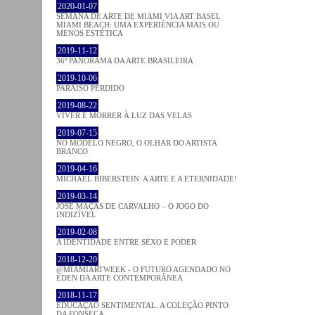
2020-01-07
SEMANA DE ARTE DE MIAMI VIA ART BASEL
MIAMI BEACH: UMA EXPERIÊNCIA MAIS OU
MENOS ESTÉTICA
2019-11-12
36º PANORAMA DA ARTE BRASILEIRA
2019-10-06
PARAÍSO PERDIDO
2019-08-22
VIVER E MORRER À LUZ DAS VELAS
2019-07-15
NO MODELO NEGRO, O OLHAR DO ARTISTA
BRANCO
2019-04-16
MICHAEL BIBERSTEIN: A ARTE E A ETERNIDADE!
2019-03-14
JOSÉ MAÇÃS DE CARVALHO – O JOGO DO
INDIZÍVEL
2019-02-08
A IDENTIDADE ENTRE SEXO E PODER
2018-12-20
@MIAMIARTWEEK - O FUTURO AGENDADO NO
ÉDEN DA ARTE CONTEMPORÂNEA
2018-11-17
EDUCAÇÃO SENTIMENTAL. A COLEÇÃO PINTO
DA FONSECA