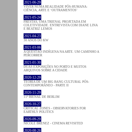
2021-06-29
VIVER NUMA REALIDADE PÓS-HUMANA:
CIÊNCIA, ARTE E ‘OUTRAMENTOS’
2021-05-24
FRESTAS, UMA TRIENAL PROJETADA EM
COLETIVIDADE. ENTREVISTA COM DIANE LINA
E BEATRIZ LEMOS
2021-04-23
30 ANOS DO KW
2021-03-06
A QUESTÃO INDÍGENA NA ARTE. UM CAMINHO A
PERCORRER
2021-01-30
DUAS EXPOSIÇÕES NO PORTO E MUITOS
ARQUIVOS SOBRE A CIDADE
2020-12-29
TEORIA DE UM BIG BANG CULTURAL PÓS-
CONTEMPORÂNEO - PARTE II
2020-11-29
11ª BIENAL DE BERLIM
2020-10-27
CRITICAL ZONES - OBSERVATORIES FOR
EARTHLY POLITICS
2020-09-29
NICOLE BRENEZ - CINEMA REVISITED
2020-08-26