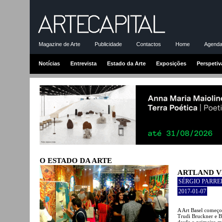
Magazine de Arte
Publicidade
Contactos
Home
Agenda-
Notícias
Entrevista
Estado da Arte
Exposições
Perspetiv
O ESTADO DA ARTE
ARTLAND V
SÉRGIO PARRE
2017-01-07
A Art Basel começo
Trudi Bruckner e Ba
desde o primeiro m