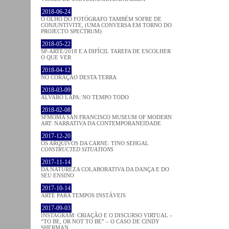
2018-06-24
O OLHO DO FOTÓGRAFO TAMBÉM SOFRE DE
CONJUNTIVITE, (UMA CONVERSA EM TORNO DO
PROJECTO SPECTRUM)
2018-05-22
SP-ARTE/2018 E A DIFÍCIL TAREFA DE ESCOLHER
O QUE VER
2018-04-12
NO CORAÇÂO DESTA TERRA
2018-03-09
ÁLVARO LAPA: NO TEMPO TODO
2018-02-08
SFMOMA SAN FRANCISCO MUSEUM OF MODERN
ART: NARRATIVA DA CONTEMPORANEIDADE
2017-12-20
OS ARQUIVOS DA CARNE: TINO SEHGAL
CONSTRUCTED SITUATIONS
2017-11-14
DA NATUREZA COLABORATIVA DA DANÇA E DO
SEU ENSINO
2017-10-14
ARTE PARA TEMPOS INSTÁVEIS
2017-09-03
INSTAGRAM: CRIAÇÃO E O DISCURSO VIRTUAL –
“TO BE, OR NOT TO BE” – O CASO DE CINDY
SHERMAN