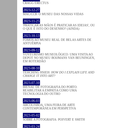
CRAGG ERECTUS
2023-12-27
MAC/CCB: O MUSEU DAS NOSSAS VIDAS
2023-11-25
'PRATICAR AS MÃOS É PRATICAR AS IDEIAS', OU
O QUE É ISTO DO DESENHO? (AINDA)
2023-10-13
FOMOS AO MUSEU REAL DE BELAS ARTES DE
ANTUÉRPIA
2023-09-12
VOYEURISMO MUSEOLÓGICO: UMA VISITA AO
DEPOT NO MUSEU BOIJMANS VAN BEUNINGEN,
EM ROTERDÃO
2023-08-10
TEHCHING HSIEH:
HOW DO I EXPLAIN LIFE AND
CHANGE IT INTO ART?
2023-07-10
BIENAL DE FOTOGRAFIA DO PORTO:
REABILITAR A EMPATIA COMO UMA
TECNOLOGIA DO OUTRO
2023-06-03
ARCOLISBOA, UMA FEIRA DE ARTE
CONTEMPORÂNEA EM PERSPETIVA
2023-05-02
SOBRE A FOTOGRAFIA: POIVERT E SMITH
2023-03-24