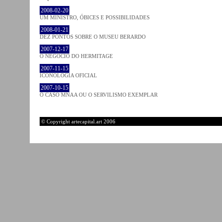
2008-02-20
UM MINISTRO, ÓBICES E POSSIBILIDADES
2008-01-21
DEZ PONTOS SOBRE O MUSEU BERARDO
2007-12-17
O NEGÓCIO DO HERMITAGE
2007-11-15
ICONOLOGIA OFICIAL
2007-10-15
O CASO MNAA OU O SERVILISMO EXEMPLAR
© Copyright artecapital.art 2006