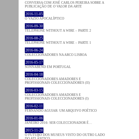
CONVERSA COM JOSÉ CARLOS PEREIRA SOBRE A
PUBLICAÇÃO DE
O VALOR DA ARTE
2016-11-05
O VAZIO APOCALÍPTICO
2016-09-30
TELEPHONE WITHOUT A WIRE – PARTE 2
2016-08-25
TELEPHONE WITHOUT A WIRE – PARTE 1
2016-06-24
COLECCIONADORES NA ARCO LISBOA
2016-05-17
SONNABEND EM PORTUGAL
2016-04-18
COLECCIONADORES AMADORES E
PROFISSIONAIS COLECCIONADORES (II)
2016-03-15
COLECCIONADORES AMADORES E
PROFISSIONAIS COLECCIONADORES (I)
2016-02-11
FERNANDO AGUIAR: UM ARQUIVO POÉTICO
2016-01-06
JANEIRO 2016: SER COLECCIONADOR É…
2015-11-28
O FUTURO DOS MUSEUS VISTO DO OUTRO LADO
DO ATLÂNTICO