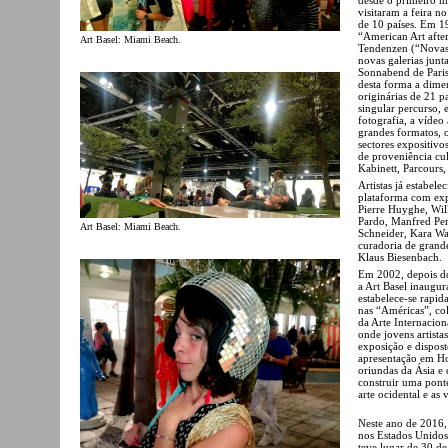
visitaram a feira n
de 10 países. Em 19
“American Art afte
Art Basel: Miami Beach.
Tendenzen (“Novas 
novas galerias junt
Sonnabend de Paris
desta forma a dimen
originárias de 21 p
singular percurso, 
fotografia, a vídeo 
grandes formatos, o
sectores expositiv
de proveniência cul
Kabinett, Parcours
Artistas já estabel
plataforma com expo
Pierre Huyghe, Wil
Pardo, Manfred Per
Art Basel: Miami Beach.
Schneider, Kara Wa
curadoria de grand
Klaus Biesenbach.
Em 2002, depois do
a Art Basel inaugu
estabelece-se rapi
nas “Américas”, co
da Arte Internacion
onde jovens artista
exposição e dispost
apresentação em Ho
oriundas da Ásia e 
construir uma pont
arte ocidental e as
Neste ano de 2016,
nos Estados Unidos
teve lugar de 30 d