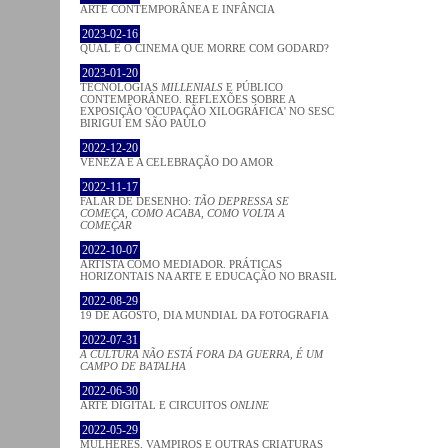
ARTE CONTEMPORÂNEA E INFÂNCIA
2023-02-16
QUAL É O CINEMA QUE MORRE COM GODARD?
2023-01-20
TECNOLOGIAS
MILLENIALS
E PÚBLICO
CONTEMPORÂNEO. REFLEXÕES SOBRE A
EXPOSIÇÃO 'OCUPAÇÃO XILOGRÁFICA' NO SESC
BIRIGUI EM SÃO PAULO
2022-12-20
VENEZA E A CELEBRAÇÃO DO AMOR
2022-11-17
FALAR DE DESENHO:
TÃO DEPRESSA SE
COMEÇA, COMO ACABA, COMO VOLTA A
COMEÇAR
2022-10-07
ARTISTA COMO MEDIADOR. PRÁTICAS
HORIZONTAIS NA ARTE E EDUCAÇÃO NO BRASIL
2022-08-29
19 DE AGOSTO, DIA MUNDIAL DA FOTOGRAFIA
2022-07-31
A CULTURA NÃO ESTÁ FORA DA GUERRA, É UM
CAMPO DE BATALHA
2022-06-30
ARTE DIGITAL E CIRCUITOS
ONLINE
2022-05-29
MULHERES, VAMPIROS E OUTRAS CRIATURAS