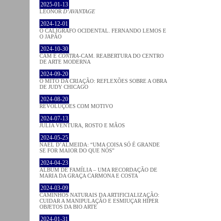
2025-01-13
LEONOR
D’AVANTAGE
2024-12-01
O CALÍGRAFO OCIDENTAL. FERNANDO LEMOS E
O JAPÃO
2024-10-30
CAM E
CONTRA
-CAM. REABERTURA DO CENTRO
DE ARTE MODERNA
2024-09-20
O MITO DA CRIAÇÃO: REFLEXÕES SOBRE A OBRA
DE JUDY CHICAGO
2024-08-20
REVOLUÇÕES COM MOTIVO
2024-07-13
JÚLIA VENTURA, ROSTO E MÃOS
2024-05-25
NAEL D’ALMEIDA: “UMA COISA SÓ É GRANDE
SE FOR MAIOR DO QUE NÓS”
2024-04-23
ÁLBUM DE FAMÍLIA – UMA RECORDAÇÃO DE
MARIA DA GRAÇA CARMONA E COSTA
2024-03-09
CAMINHOS NATURAIS DA ARTIFICIALIZAÇÃO:
CUIDAR A MANIPULAÇÃO E ESMIUÇAR HÍPER
OBJETOS DA BIO ARTE
2024-01-31