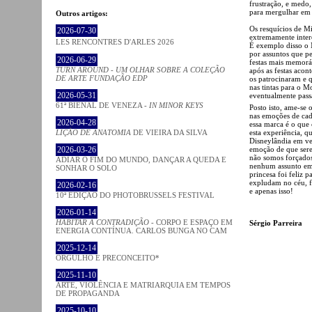
frustração, e medo,
para mergulhar em 
Outros artigos:
Os resquícios de M
2026-07-30
extremamente intere
LES RENCONTRES D'ARLES 2026
É exemplo disso o
por assuntos que p
2026-06-29
festas mais memorá
TURN AROUND - UM OLHAR SOBRE A COLEÇÃO
após as festas acon
DE ARTE FUNDAÇÃO EDP
os patrocinaram e 
nas tintas para o M
2026-05-31
eventualmente passa
61ª BIENAL DE VENEZA -
IN MINOR KEYS
Posto isto, ame-se 
nas emoções de cad
2026-04-28
essa marca é o que
esta experiência, q
LIÇÃO DE ANATOMIA
DE VIEIRA DA SILVA
Disneylândia em vez
emoção de que sere
2026-03-26
não somos forçados
ADIAR O FIM DO MUNDO, DANÇAR A QUEDA E
nenhum assunto em 
SONHAR O SOLO
princesa foi feliz 
expludam no céu, fo
2026-02-16
e apenas isso!
10ª EDIÇÃO DO PHOTOBRUSSELS FESTIVAL
2026-01-14
HABITAR A CONTRADIÇÃO
- CORPO E ESPAÇO EM
Sérgio Parreira
ENERGIA CONTÍNUA. CARLOS BUNGA NO CAM
2025-12-14
ORGULHO E PRECONCEITO*
2025-11-10
ARTE, VIOLÊNCIA E MATRIARQUIA EM TEMPOS
DE PROPAGANDA
2025-10-10