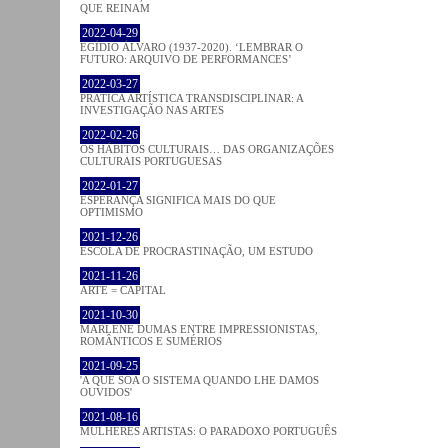
QUE REINAM
2022-04-29
EGÍDIO ÁLVARO (1937-2020). ‘LEMBRAR O
FUTURO: ARQUIVO DE PERFORMANCES’
2022-03-27
PRATICA ARTÍSTICA TRANSDISCIPLINAR: A
INVESTIGAÇÃO NAS ARTES
2022-02-26
OS HÁBITOS CULTURAIS… DAS ORGANIZAÇÕES
CULTURAIS PORTUGUESAS
2022-01-27
ESPERANÇA SIGNIFICA MAIS DO QUE
OPTIMISMO
2021-12-26
ESCOLA DE PROCRASTINAÇÃO, UM ESTUDO
2021-11-26
ARTE = CAPITAL
2021-10-30
MARLENE DUMAS ENTRE IMPRESSIONISTAS,
ROMÂNTICOS E SUMÉRIOS
2021-09-25
'A QUE SOA O SISTEMA QUANDO LHE DAMOS
OUVIDOS'
2021-08-16
MULHERES ARTISTAS: O PARADOXO PORTUGUÊS