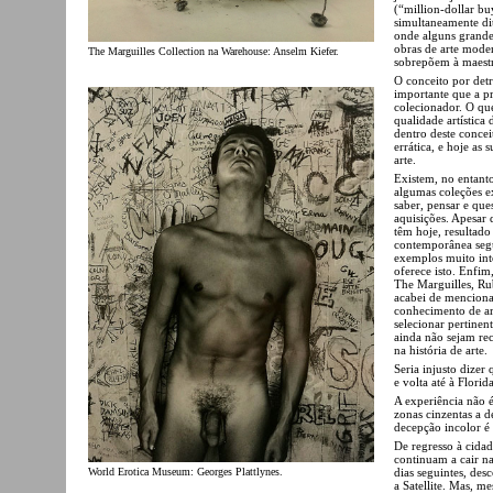
(“million-dollar bu
simultaneamente dit
onde alguns grande
obras de arte moder
The Marguilles Collection na Warehouse: Anselm Kiefer.
sobrepõem à maestri
O conceito por detr
importante que a pr
colecionador. O que
qualidade artística
dentro deste conce
errática, e hoje as
arte.
Existem, no entant
algumas coleções e
saber, pensar e que
aquisições. Apesar 
têm hoje, resultado
contemporânea segu
exemplos muito int
oferece isto. Enfim,
The Marguilles, Ru
acabei de menciona
conhecimento de art
selecionar pertinen
ainda não sejam re
na história de arte.
Seria injusto dizer 
e volta até à Florid
A experiência não 
zonas cinzentas a 
decepção incolor é
De regresso à cida
continuam a cair na
dias seguintes, des
World Erotica Museum: Georges Plattlynes.
a Satellite. Mas, m