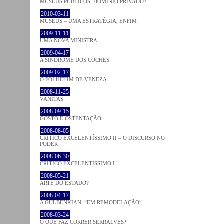
MUSEUS PÚBLICOS, DOMÍNIO PRIVADO?
2010-03-11
MUSEUS – UMA ESTRATÉGIA, ENFIM
2009-11-11
UMA NOVA MINISTRA
2009-04-17
A SÍNDROME DOS COCHES
2009-02-17
O FOLHETIM DE VENEZA
2008-11-25
VANITAS
2008-09-15
GOSTO E OSTENTAÇÃO
2008-08-05
CRÍTICO EXCELENTÍSSIMO II – O DISCURSO NO
PODER
2008-06-30
CRÍTICO EXCELENTÍSSIMO I
2008-05-21
ARTE DO ESTADO?
2008-04-17
A GULBENKIAN, “EM REMODELAÇÃO”
2008-03-24
O QUE FAZ CORRER SERRALVES?