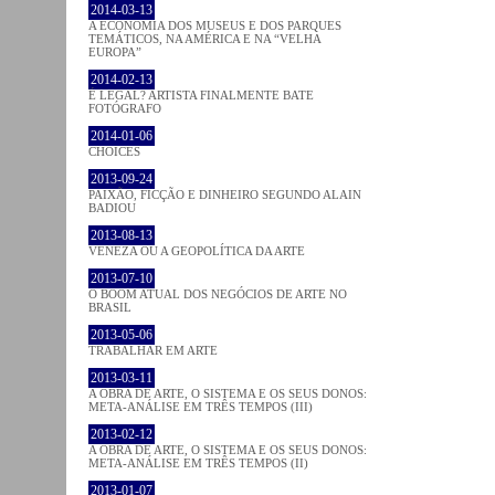
2014-03-13
A ECONOMIA DOS MUSEUS E DOS PARQUES
TEMÁTICOS, NA AMÉRICA E NA “VELHA
EUROPA”
2014-02-13
É LEGAL? ARTISTA FINALMENTE BATE
FOTÓGRAFO
2014-01-06
CHOICES
2013-09-24
PAIXÃO, FICÇÃO E DINHEIRO SEGUNDO ALAIN
BADIOU
2013-08-13
VENEZA OU A GEOPOLÍTICA DA ARTE
2013-07-10
O BOOM ATUAL DOS NEGÓCIOS DE ARTE NO
BRASIL
2013-05-06
TRABALHAR EM ARTE
2013-03-11
A OBRA DE ARTE, O SISTEMA E OS SEUS DONOS:
META-ANÁLISE EM TRÊS TEMPOS (III)
2013-02-12
A OBRA DE ARTE, O SISTEMA E OS SEUS DONOS:
META-ANÁLISE EM TRÊS TEMPOS (II)
2013-01-07