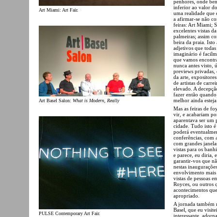
penhores, onde ben
inferior ao valor d
Art Miami: Art Fair.
uma realidade que e
a afirmar-se não c
feiras: Art Miami;
excelentes vistas d
palmeiras; assim co
beira da praia. Ist
adjetivos que todas
imaginário é facilm
que vamos encontrar
nunca antes visto,
previews privadas, 
da arte, expositores
de artistas de carr
elevado. A decepçã
fazer então quando 
melhor ainda estej
Art Basel Salon:
What is Modern, Really
Mas as feiras de fo
vir, e acabariam p
aparentava ser um p
cidade. Tudo isto 
poderá eventualment
conferências, com a
com grandes janela
vistas para os banhi
e parece, eu diria,
garantir-vos que nã
nestas inaugurações
envolvimento mais 
vistas de pessoas em
Royces, ou outros q
acontecimentos que
apropriado.
A jornada também m
Basel, que eu visit
PULSE Contemporary Art Fair.
interessante, ador