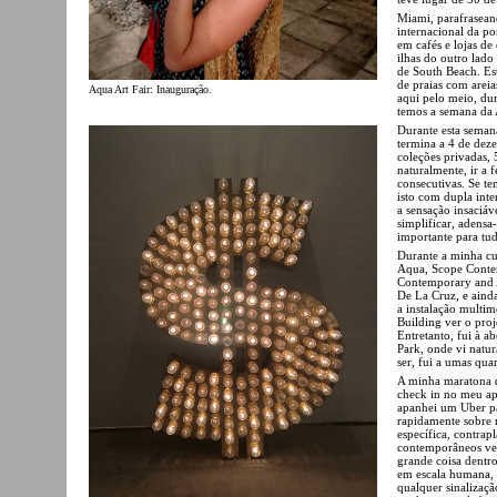
Miami, parafraseand
internacional da po
em cafés e lojas d
ilhas do outro lado
de South Beach. Est
de praias com areia
Aqua Art Fair: Inauguração.
aqui pelo meio, dur
temos a semana da 
Durante esta sema
termina a 4 de dez
coleções privadas, 
naturalmente, ir a 
consecutivas. Se te
isto com dupla inte
a sensação insaciáv
simplificar, adensa
importante para tud
Durante a minha curt
Aqua, Scope Contem
Contemporary and A
De La Cruz, e ainda
a instalação multim
Building ver o proj
Entretanto, fui à a
Park, onde vi natur
ser, fui a umas qua
A minha maratona d
check in no meu ap
apanhei um Uber pa
rapidamente sobre 
específica, contrap
contemporâneos ven
grande coisa dentro
em escala humana,
qualquer sinalizaçã