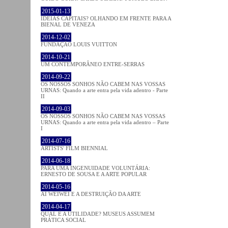
2015-01-13
IDEIAS CAPITAIS? OLHANDO EM FRENTE PARA A
BIENAL DE VENEZA
2014-12-02
FUNDAÇÃO LOUIS VUITTON
2014-10-21
UM CONTEMPORÂNEO ENTRE-SERRAS
2014-09-22
OS NOSSOS SONHOS NÃO CABEM NAS VOSSAS
URNAS: Quando a arte entra pela vida adentro - Parte
II
2014-09-03
OS NOSSOS SONHOS NÃO CABEM NAS VOSSAS
URNAS: Quando a arte entra pela vida adentro – Parte
I
2014-07-16
ARTISTS' FILM BIENNIAL
2014-06-18
PARA UMA INGENUIDADE VOLUNTÁRIA:
ERNESTO DE SOUSA E A ARTE POPULAR
2014-05-16
AI WEIWEI E A DESTRUIÇÃO DA ARTE
2014-04-17
QUAL É A UTILIDADE? MUSEUS ASSUMEM
PRÁTICA SOCIAL