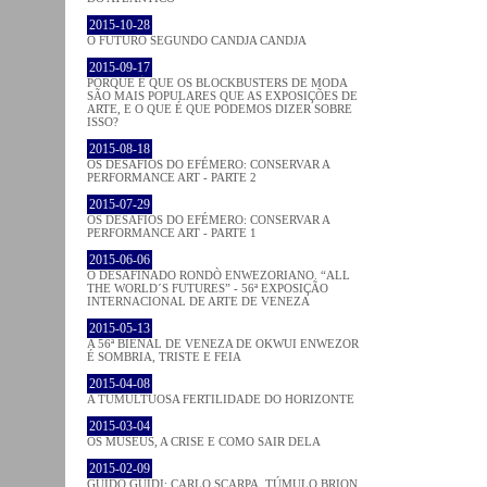
2015-10-28
O FUTURO SEGUNDO CANDJA CANDJA
2015-09-17
PORQUE É QUE OS BLOCKBUSTERS DE MODA
SÃO MAIS POPULARES QUE AS EXPOSIÇÕES DE
ARTE, E O QUE É QUE PODEMOS DIZER SOBRE
ISSO?
2015-08-18
OS DESAFIOS DO EFÉMERO: CONSERVAR A
PERFORMANCE ART - PARTE 2
2015-07-29
OS DESAFIOS DO EFÉMERO: CONSERVAR A
PERFORMANCE ART - PARTE 1
2015-06-06
O DESAFINADO RONDÒ ENWEZORIANO. “ALL
THE WORLD´S FUTURES” - 56ª EXPOSIÇÃO
INTERNACIONAL DE ARTE DE VENEZA
2015-05-13
A 56ª BIENAL DE VENEZA DE OKWUI ENWEZOR
É SOMBRIA, TRISTE E FEIA
2015-04-08
A TUMULTUOSA FERTILIDADE DO HORIZONTE
2015-03-04
OS MUSEUS, A CRISE E COMO SAIR DELA
2015-02-09
GUIDO GUIDI: CARLO SCARPA. TÚMULO BRION