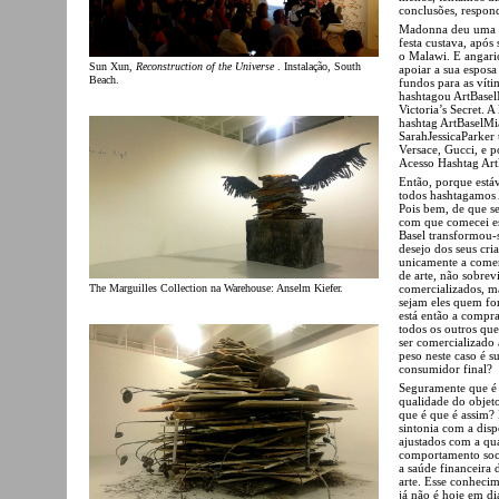
conclusões, respon
Madonna deu uma fe
festa custava, após
o Malawi. E angari
Sun Xun,
Reconstruction of the Universe
. Instalação, South
apoiar a sua esposa
Beach.
fundos para as vít
hashtagou ArtBasel
Victoria’s Secret. 
hashtag ArtBaselM
SarahJessicaParker
Versace, Gucci, e 
Acesso Hashtag Ar
Então, porque estáv
todos hashtagamos 
Pois bem, de que se
com que comecei est
Basel transformou-
desejo dos seus cri
unicamente a comerc
de arte, não sobrev
comercializados, ma
The Marguilles Collection na Warehouse: Anselm Kiefer.
sejam eles quem fo
está então a compr
todos os outros que
ser comercializado 
peso neste caso é s
consumidor final?
Seguramente que é a
qualidade do objeto
que é que é assim?
sintonia com a dis
ajustados com a qu
comportamento socia
a saúde financeira
arte. Esse conhecim
já não é hoje em d