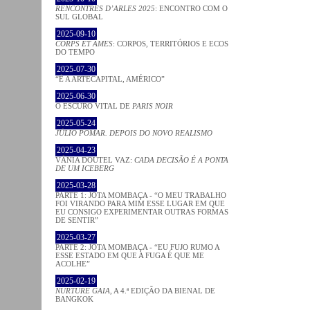
RENCONTRES D’ARLES 2025
: ENCONTRO COM O
SUL GLOBAL
2025-09-10
CORPS ET ÂMES
: CORPOS, TERRITÓRIOS E ECOS
DO TEMPO
2025-07-30
“É A ARTECAPITAL, AMÉRICO”
2025-06-30
O ESCURO VITAL DE
PARIS NOIR
2025-05-24
JÚLIO POMAR. DEPOIS DO NOVO REALISMO
2025-04-23
VÂNIA DOUTEL VAZ:
CADA DECISÃO É A PONTA
DE UM ICEBERG
2025-03-28
PARTE 1: JOTA MOMBAÇA - “O MEU TRABALHO
FOI VIRANDO PARA MIM ESSE LUGAR EM QUE
EU CONSIGO EXPERIMENTAR OUTRAS FORMAS
DE SENTIR”
2025-03-27
PARTE 2: JOTA MOMBAÇA - “EU FUJO RUMO A
ESSE ESTADO EM QUE A FUGA É QUE ME
ACOLHE”
2025-02-19
NURTURE GAIA
, A 4.ª EDIÇÃO DA BIENAL DE
BANGKOK