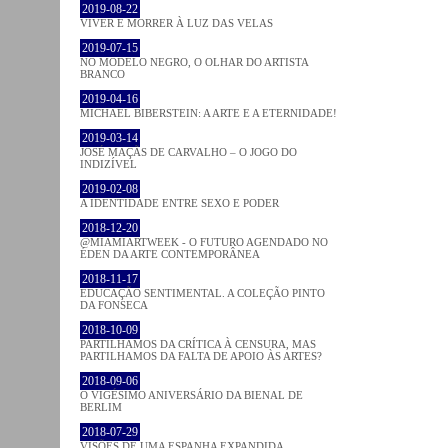
2019-08-22
VIVER E MORRER À LUZ DAS VELAS
2019-07-15
NO MODELO NEGRO, O OLHAR DO ARTISTA
BRANCO
2019-04-16
MICHAEL BIBERSTEIN: A ARTE E A ETERNIDADE!
2019-03-14
JOSÉ MAÇÃS DE CARVALHO – O JOGO DO
INDIZÍVEL
2019-02-08
A IDENTIDADE ENTRE SEXO E PODER
2018-12-20
@MIAMIARTWEEK - O FUTURO AGENDADO NO
ÉDEN DA ARTE CONTEMPORÂNEA
2018-11-17
EDUCAÇÃO SENTIMENTAL. A COLEÇÃO PINTO
DA FONSECA
2018-10-09
PARTILHAMOS DA CRÍTICA À CENSURA, MAS
PARTILHAMOS DA FALTA DE APOIO ÀS ARTES?
2018-09-06
O VIGÉSIMO ANIVERSÁRIO DA BIENAL DE
BERLIM
2018-07-29
VISÕES DE UMA ESPANHA EXPANDIDA