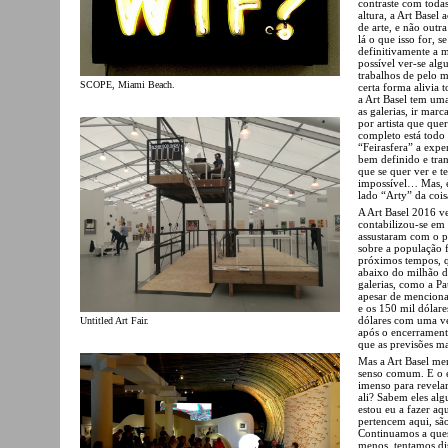
contraste com todas
altura, a Art Basel
de arte, e não outra
lá o que isso for, 
definitivamente a 
possível ver-se alg
trabalhos de pelo m
SCOPE, Miami Beach.
certa forma alivia 
a Art Basel tem um
as galerias, ir mar
por artista que qu
completo está todo 
“Feirasfera” a expe
bem definido e tran
que se quer ver e t
impossível… Mas, e
lado “Arty” da cois
A Art Basel 2016 ve
contabilizou-se em
assustaram com o pr
sobre a população 
próximos tempos, q
abaixo do milhão d
galerias, como a P
apesar de menciona
e os 150 mil dólar
dólares com uma ve
Untitled Art Fair.
após o encerrament
que as previsões ma
Mas a Art Basel m
senso comum. E o e
imenso para revelar
ali? Sabem eles al
estou eu a fazer aq
pertencem aqui, são
Continuamos a quest
menos, tentamos dis