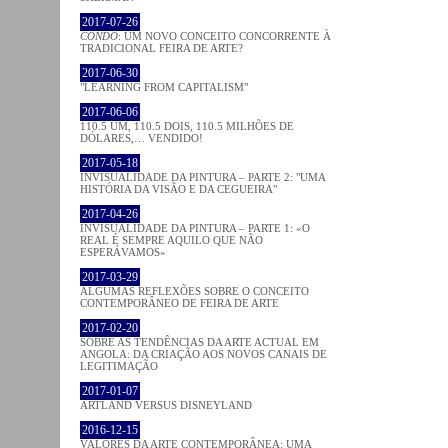
2017-07-26
CONDO
: UM NOVO CONCEITO CONCORRENTE À
TRADICIONAL FEIRA DE ARTE?
2017-06-30
"LEARNING FROM CAPITALISM"
2017-06-06
110.5 UM, 110.5 DOIS, 110.5 MILHÕES DE
DÓLARES,… VENDIDO!
2017-05-18
INVISUALIDADE DA PINTURA – PARTE 2: "UMA
HISTÓRIA DA VISÃO E DA CEGUEIRA"
2017-04-26
INVISUALIDADE DA PINTURA – PARTE 1: «O
REAL É SEMPRE AQUILO QUE NÃO
ESPERÁVAMOS»
2017-03-29
ALGUMAS REFLEXÕES SOBRE O CONCEITO
CONTEMPORÂNEO DE FEIRA DE ARTE
2017-02-20
SOBRE AS TENDÊNCIAS DA ARTE ACTUAL EM
ANGOLA: DA CRIAÇÃO AOS NOVOS CANAIS DE
LEGITIMAÇÃO
2017-01-07
ARTLAND VERSUS DISNEYLAND
2016-12-15
VALORES DA ARTE CONTEMPORÂNEA: UMA