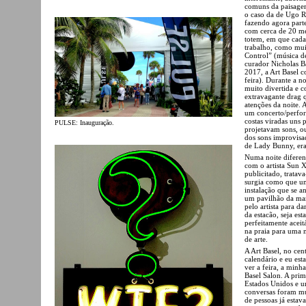
comuns da paisagem
o caso da de Ugo R
fazendo agora parte
com cerca de 20 met
totem, em que cada 
trabalho, como mui
Control” (música de
curador Nicholas B
2017, a Art Basel 
feira). Durante a 
muito divertida e c
extravagante drag 
atenções da noite.
um concerto/perfor
costas viradas uns p
PULSE: Inauguração.
projetavam sons, o
dos sons improvisa
de Lady Bunny, era
Numa noite diferen
com o artista Sun 
publicitado, tratav
surgia como que um
instalação que se a
um pavilhão da mar
pelo artista para d
da estacão, seja es
perfeitamente aceit
na praia para uma 
de arte.
A Art Basel, no cen
calendário e eu es
ver a feira, a minh
Basel Salon. A prim
Estados Unidos e u
conversas foram mui
de pessoas já estav