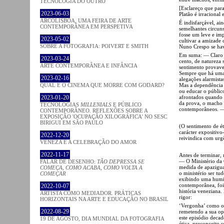
TECNOLOGIA DO OUTRO
[Esclareço que par
2023-06-03
Platão é irracional 
ARCOLISBOA, UMA FEIRA DE ARTE
É indisfarçável, ai
CONTEMPORÂNEA EM PERSPETIVA
semelhantes circuns
fosse um leve e im
2023-05-02
cultivar a amizade 
SOBRE A FOTOGRAFIA: POIVERT E SMITH
Nuno Crespo se hav
Em suma: — Claro 
2023-03-24
cento, de natureza 
ARTE CONTEMPORÂNEA E INFÂNCIA
sentimento provavel
Sempre que há uma c
2023-02-16
alegações alarmista
Mas a dependência 
QUAL É O CINEMA QUE MORRE COM GODARD?
ou educar o público
afrontados quando 
2023-01-20
da prova, o macho 
TECNOLOGIAS
MILLENIALS
E PÚBLICO
contemporâneos. — 
CONTEMPORÂNEO. REFLEXÕES SOBRE A
EXPOSIÇÃO 'OCUPAÇÃO XILOGRÁFICA' NO SESC
BIRIGUI EM SÃO PAULO
(O sentimento de é
carácter expositiv
2022-12-20
reivindica com urg
VENEZA E A CELEBRAÇÃO DO AMOR
2022-11-17
Antes de terminar, 
— O Ministério da 
FALAR DE DESENHO:
TÃO DEPRESSA SE
medida de apazigua
COMEÇA, COMO ACABA, COMO VOLTA A
o ministério ser t
COMEÇAR
exibindo uma humil
contemporânea, foi 
2022-10-07
história veneziana. 
ARTISTA COMO MEDIADOR. PRÁTICAS
rigor:
HORIZONTAIS NA ARTE E EDUCAÇÃO NO BRASIL
‘Vergonha’ como o m
2022-08-29
remetendo a sua opi
este episódio decad
19 DE AGOSTO, DIA MUNDIAL DA FOTOGRAFIA
ética, preconceito s