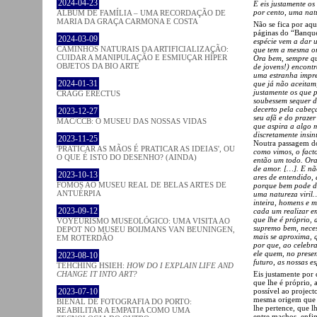
2024-04-23
E eis justamente os
por cento, uma natu
ÁLBUM DE FAMÍLIA – UMA RECORDAÇÃO DE
MARIA DA GRAÇA CARMONA E COSTA
Não se fica por aqu
páginas do “Banque
2024-03-09
espécie vem a dar
CAMINHOS NATURAIS DA ARTIFICIALIZAÇÃO:
que tem a mesma or
CUIDAR A MANIPULAÇÃO E ESMIUÇAR HÍPER
Ora bem, sempre q
OBJETOS DA BIO ARTE
de jovens!) encontr
uma estranha impre
2024-01-31
que já não aceitam,
justamente os que 
CRAGG ERECTUS
soubessem sequer d
decerto pela cabeç
2023-12-27
seu afã e do prazer
MAC/CCB: O MUSEU DAS NOSSAS VIDAS
que aspira a algo 
discretamente insi
2023-11-25
Noutra passagem do
'PRATICAR AS MÃOS É PRATICAR AS IDEIAS', OU
como vimos, o facto
O QUE É ISTO DO DESENHO? (AINDA)
então um todo. Ora
de amor. […]. E nã
2023-10-13
ares de entendido, 
FOMOS AO MUSEU REAL DE BELAS ARTES DE
porque bem pode da
ANTUÉRPIA
uma natureza viril
inteira, homens e 
2023-09-12
cada um realizar e
que lhe é próprio, 
VOYEURISMO MUSEOLÓGICO: UMA VISITA AO
supremo bem, neces
DEPOT NO MUSEU BOIJMANS VAN BEUNINGEN,
mais se aproxima, q
EM ROTERDÃO
por que, ao celebra
ele quem, no prese
2023-08-10
futuro, as nossas e
TEHCHING HSIEH:
HOW DO I EXPLAIN LIFE AND
Eis justamente por 
CHANGE IT INTO ART?
que lhe é próprio, a
possível ao projec
2023-07-10
mesma origem que e
BIENAL DE FOTOGRAFIA DO PORTO:
lhe pertence, que l
REABILITAR A EMPATIA COMO UMA
entre machos, enfim