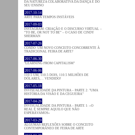
DA NATUREZA COLABORATIVA DA DANÇA E DO
SEU ENSINO
2017-10-14
ARTE PARA TEMPOS INSTÁVEIS
2017-09-03
INSTAGRAM: CRIAÇÃO E O DISCURSO VIRTUAL –
“TO BE, OR NOT TO BE” – O CASO DE CINDY
SHERMAN
2017-07-26
CONDO
: UM NOVO CONCEITO CONCORRENTE À
TRADICIONAL FEIRA DE ARTE?
2017-06-30
"LEARNING FROM CAPITALISM"
2017-06-06
110.5 UM, 110.5 DOIS, 110.5 MILHÕES DE
DÓLARES,… VENDIDO!
2017-05-18
INVISUALIDADE DA PINTURA – PARTE 2: "UMA
HISTÓRIA DA VISÃO E DA CEGUEIRA"
2017-04-26
INVISUALIDADE DA PINTURA – PARTE 1: «O
REAL É SEMPRE AQUILO QUE NÃO
ESPERÁVAMOS»
2017-03-29
ALGUMAS REFLEXÕES SOBRE O CONCEITO
CONTEMPORÂNEO DE FEIRA DE ARTE