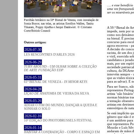
…. e esse benefício
uma vez franqueada
ser os miseráveis p
Pavilhão britânico na 59ª Bienal de Veneza, com instalação de
Sonia Boyce; nas telas, as artistas Errollyn Wallen, Tanita
Tikaram, Poppy Ajudha e Jacqui Dankwort. © Cristiano
A 59.ª Bienal de A
Corte/British Council
impede, nem por um
como nos deixámos 
na bienal. É preci
concurso para escol
Outros artigos:
agora encerrou - pa
A decisão do concu
2026-07-30
racista, de um dos
LES RENCONTRES D'ARLES 2026
e viril, exercida so
candidatos e jurad
2026-06-29
mais, por um espíri
TURN AROUND - UM OLHAR SOBRE A COLEÇÃO
sociedade patriarca
DE ARTE FUNDAÇÃO EDP
cultura, da DGArte
intervém sempre - 
2026-05-31
que as visões tóxic
para as salvar). E
61ª BIENAL DE VENEZA -
IN MINOR KEYS
Para ser franco, n
2026-04-28
representou Portuga
LIÇÃO DE ANATOMIA
DE VIEIRA DA SILVA
artista ‘não binári
normas binárias tr
2026-03-26
a tentação obsessiv
artistas em detrime
ADIAR O FIM DO MUNDO, DANÇAR A QUEDA E
estereótipos de nat
SONHAR O SOLO
Se está implícito q
2026-02-16
género que não é es
é um antídoto para 
10ª EDIÇÃO DO PHOTOBRUSSELS FESTIVAL
que representou Por
Mourão e Luís Silva]
2026-01-14
andaram de mãos d
HABITAR A CONTRADIÇÃO
- CORPO E ESPAÇO EM