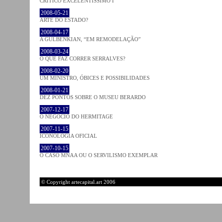
CRÍTICO EXCELENTÍSSIMO I
2008-05-21
ARTE DO ESTADO?
2008-04-17
A GULBENKIAN, “EM REMODELAÇÃO”
2008-03-24
O QUE FAZ CORRER SERRALVES?
2008-02-20
UM MINISTRO, ÓBICES E POSSIBILIDADES
2008-01-21
DEZ PONTOS SOBRE O MUSEU BERARDO
2007-12-17
O NEGÓCIO DO HERMITAGE
2007-11-15
ICONOLOGIA OFICIAL
2007-10-15
O CASO MNAA OU O SERVILISMO EXEMPLAR
© Copyright artecapital.art 2006