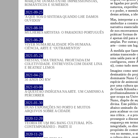
MARLENE DUMAS ENTRE IMPRESSIONISTAS,
se ligadas por prof
ROMÂNTICOS E SUMÉRIOS
natureza, experiênc
e o poder, e memóri
2021-09-25
destas artistas, a 
'A QUE SOA O SISTEMA QUANDO LHE DAMOS
Mas, interpretar a 
OUVIDOS'
simbolize a constru
narrativa essencial
2021-08-16
de nos encerrarmos
MULHERES ARTISTAS: O PARADOXO PORTUGUÊS
práticas/ formas de 
é apenas útil para 
2021-06-29
amplas. Por outras
VIVER NUMA REALIDADE PÓS-HUMANA:
arte - como um luga
CIÊNCIA, ARTE E ‘OUTRAMENTOS’
À medida que fazem
artistas transcende
2021-05-24
uma saída para se d
FRESTAS, UMA TRIENAL PROJETADA EM
configurou, entre Á
COLETIVIDADE. ENTREVISTA COM DIANE LINA
si), como tudo men
E BEATRIZ LEMOS
Imagino como sentir
destinatário do proj
2021-04-23
dominante Nuno Cre
30 ANOS DO KW
espécie de animosid
por uma cultura que
2021-03-06
de Grada Kilomba d
A QUESTÃO INDÍGENA NA ARTE. UM CAMINHO A
profissionalmente i
PERCORRER
que ocupa na Unive
Nuno, dispõe de se
2021-01-30
divina. Este públic
DUAS EXPOSIÇÕES NO PORTO E MUITOS
abaixo-assinado da 
ARQUIVOS SOBRE A CIDADE
para acalmar os con
sua crítica…e a pr
2020-12-29
prosseguir a discus
reapareça em termos
TEORIA DE UM BIG BANG CULTURAL PÓS-
integridade, os dir
CONTEMPORÂNEO - PARTE II
propósito de comov
vez no mesmo, o st
2020-11-29
a cultura ética, q