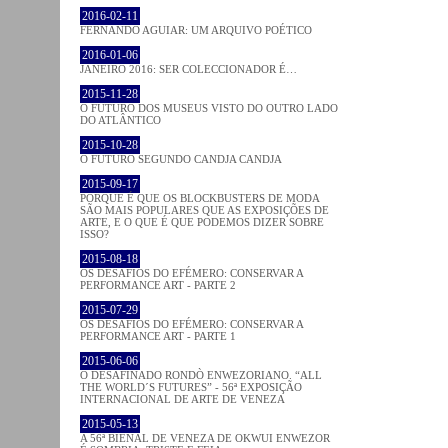
2016-02-11
FERNANDO AGUIAR: UM ARQUIVO POÉTICO
2016-01-06
JANEIRO 2016: SER COLECCIONADOR É…
2015-11-28
O FUTURO DOS MUSEUS VISTO DO OUTRO LADO
DO ATLÂNTICO
2015-10-28
O FUTURO SEGUNDO CANDJA CANDJA
2015-09-17
PORQUE É QUE OS BLOCKBUSTERS DE MODA
SÃO MAIS POPULARES QUE AS EXPOSIÇÕES DE
ARTE, E O QUE É QUE PODEMOS DIZER SOBRE
ISSO?
2015-08-18
OS DESAFIOS DO EFÉMERO: CONSERVAR A
PERFORMANCE ART - PARTE 2
2015-07-29
OS DESAFIOS DO EFÉMERO: CONSERVAR A
PERFORMANCE ART - PARTE 1
2015-06-06
O DESAFINADO RONDÒ ENWEZORIANO. “ALL
THE WORLD´S FUTURES” - 56ª EXPOSIÇÃO
INTERNACIONAL DE ARTE DE VENEZA
2015-05-13
A 56ª BIENAL DE VENEZA DE OKWUI ENWEZOR