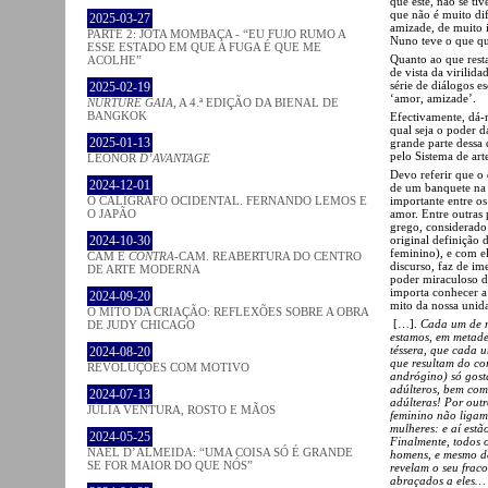
que este, não se tiv
que não é muito dif
2025-03-27
amizade, de muito i
PARTE 2: JOTA MOMBAÇA - “EU FUJO RUMO A
Nuno teve o que que
ESSE ESTADO EM QUE A FUGA É QUE ME
Quanto ao que resta
ACOLHE”
de vista da virili
série de diálogos e
2025-02-19
‘amor, amizade’.
NURTURE GAIA
, A 4.ª EDIÇÃO DA BIENAL DE
BANGKOK
Efectivamente, dá-m
qual seja o poder d
2025-01-13
grande parte dessa
pelo Sistema de arte
LEONOR
D’AVANTAGE
Devo referir que o 
2024-12-01
de um banquete na 
importante entre os
O CALÍGRAFO OCIDENTAL. FERNANDO LEMOS E
amor. Entre outras
O JAPÃO
grego, considerado
original definição
2024-10-30
feminino), e com el
CAM E
CONTRA
-CAM. REABERTURA DO CENTRO
discurso, faz de i
DE ARTE MODERNA
poder miraculoso de
importa conhecer a 
2024-09-20
mito da nossa unida
O MITO DA CRIAÇÃO: REFLEXÕES SOBRE A OBRA
[…].
Cada um de n
DE JUDY CHICAGO
estamos, em metade
téssera, que cada 
2024-08-20
que resultam do co
REVOLUÇÕES COM MOTIVO
andrógino) só gost
adúlteros, bem com
2024-07-13
adúlteras! Por outr
JÚLIA VENTURA, ROSTO E MÃOS
feminino não ligam
mulheres: e aí est
2024-05-25
Finalmente, todos 
NAEL D’ALMEIDA: “UMA COISA SÓ É GRANDE
homens, e mesmo de
SE FOR MAIOR DO QUE NÓS”
revelam o seu frac
abraçados a eles…