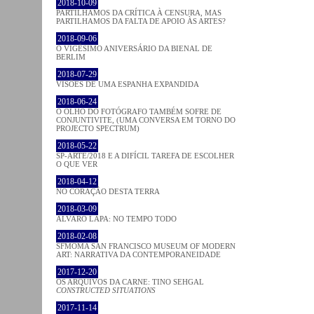
2018-10-09
PARTILHAMOS DA CRÍTICA À CENSURA, MAS
PARTILHAMOS DA FALTA DE APOIO ÀS ARTES?
2018-09-06
O VIGÉSIMO ANIVERSÁRIO DA BIENAL DE
BERLIM
2018-07-29
VISÕES DE UMA ESPANHA EXPANDIDA
2018-06-24
O OLHO DO FOTÓGRAFO TAMBÉM SOFRE DE
CONJUNTIVITE, (UMA CONVERSA EM TORNO DO
PROJECTO SPECTRUM)
2018-05-22
SP-ARTE/2018 E A DIFÍCIL TAREFA DE ESCOLHER
O QUE VER
2018-04-12
NO CORAÇÂO DESTA TERRA
2018-03-09
ÁLVARO LAPA: NO TEMPO TODO
2018-02-08
SFMOMA SAN FRANCISCO MUSEUM OF MODERN
ART: NARRATIVA DA CONTEMPORANEIDADE
2017-12-20
OS ARQUIVOS DA CARNE: TINO SEHGAL
CONSTRUCTED SITUATIONS
2017-11-14