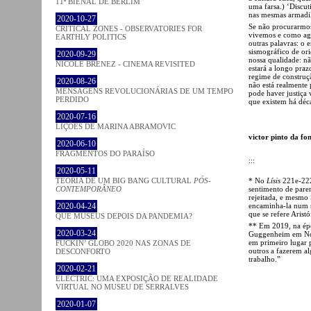
11ª BIENAL DE BERLIM
uma farsa.) ‘Discut
nas mesmas armadi
2020-10-27
Se não procurarmos
CRITICAL ZONES - OBSERVATORIES FOR
vivemos e como ag
EARTHLY POLITICS
outras palavras: o 
sismográfico de ori
2020-09-29
nossa qualidade: nã
NICOLE BRENEZ - CINEMA REVISITED
estará a longo pra
regime de construçã
2020-08-26
não está realmente
MENSAGENS REVOLUCIONÁRIAS DE UM TEMPO
pode haver justiça
PERDIDO
que existem há déca
2020-07-16
LIÇÕES DE MARINA ABRAMOVIC
victor pinto da fo
2020-06-10
FRAGMENTOS DO PARAÍSO
:::
2020-05-11
* No
Lísis
221e-222a
TEORIA DE UM BIG BANG CULTURAL
PÓS-
sentimento de pare
CONTEMPORÂNEO
rejeitada, e mesmo 
encaminha-la num s
2020-04-24
que se refere Arist
QUE MUSEUS DEPOIS DA PANDEMIA?
** Em 2019, na ép
2020-03-24
Guggenheim em Nova
em primeiro lugar 
FUCKIN’ GLOBO 2020 NAS ZONAS DE
outros a fazerem al
DESCONFORTO
trabalho.”
2020-02-21
ELECTRIC: UMA EXPOSIÇÃO DE REALIDADE
VIRTUAL NO MUSEU DE SERRALVES
2020-01-07