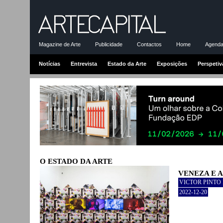
Magazine de Arte
Publicidade
Contactos
Home
Agenda-
Notícias
Entrevista
Estado da Arte
Exposições
Perspetiv
O ESTADO DA ARTE
VENEZA E 
VICTOR PINTO
2022-12-20