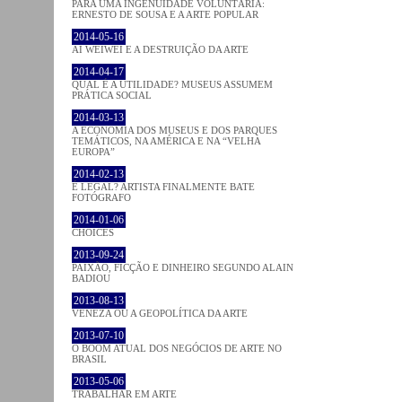
PARA UMA INGENUIDADE VOLUNTÁRIA:
ERNESTO DE SOUSA E A ARTE POPULAR
2014-05-16
AI WEIWEI E A DESTRUIÇÃO DA ARTE
2014-04-17
QUAL É A UTILIDADE? MUSEUS ASSUMEM
PRÁTICA SOCIAL
2014-03-13
A ECONOMIA DOS MUSEUS E DOS PARQUES
TEMÁTICOS, NA AMÉRICA E NA “VELHA
EUROPA”
2014-02-13
É LEGAL? ARTISTA FINALMENTE BATE
FOTÓGRAFO
2014-01-06
CHOICES
2013-09-24
PAIXÃO, FICÇÃO E DINHEIRO SEGUNDO ALAIN
BADIOU
2013-08-13
VENEZA OU A GEOPOLÍTICA DA ARTE
2013-07-10
O BOOM ATUAL DOS NEGÓCIOS DE ARTE NO
BRASIL
2013-05-06
TRABALHAR EM ARTE