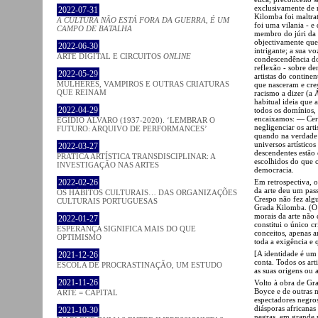
exclusivamente de n
2022-07-31
Kilomba foi maltrat
A CULTURA NÃO ESTÁ FORA DA GUERRA, É UM
foi uma vilania - 
CAMPO DE BATALHA
membro do júri da 
objectivamente que,
2022-06-30
intrigante; a sua v
ARTE DIGITAL E CIRCUITOS
ONLINE
condescendência do 
reflexão - sobre d
2022-05-29
artistas do contine
MULHERES, VAMPIROS E OUTRAS CRIATURAS
que nasceram e cre
QUE REINAM
racismo a dizer (a 
habitual ideia que 
2022-04-29
todos os domínios,
encaixamos: — Cert
EGÍDIO ÁLVARO (1937-2020). ‘LEMBRAR O
negligenciar os art
FUTURO: ARQUIVO DE PERFORMANCES’
quando na verdade 
universos artístico
2022-03-27
descendentes estão 
PRATICA ARTÍSTICA TRANSDISCIPLINAR: A
escolhidos do que o
INVESTIGAÇÃO NAS ARTES
democracia.
Em retrospectiva, o
2022-02-26
da arte deu um pas
OS HÁBITOS CULTURAIS… DAS ORGANIZAÇÕES
Crespo não fez algu
CULTURAIS PORTUGUESAS
Grada Kilomba. (O 
morais da arte não 
2022-01-27
constitui o único cr
ESPERANÇA SIGNIFICA MAIS DO QUE
conceitos, apenas a
OPTIMISMO
toda a exigência e
[A identidade é um
2021-12-26
conta. Todos os art
ESCOLA DE PROCRASTINAÇÃO, UM ESTUDO
as suas origens ou 
2021-11-26
Volto à obra de Gr
Boyce e de outras m
ARTE = CAPITAL
espectadores negro
diásporas africanas
2021-10-30
negras, em grande 