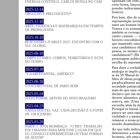
opunham (de resto,
ENERGIA CONTÍNUA. CARLOS BUNGA NO CAM
certa forma, lançou
prender indirectam
2025-12-14
branco).
ORGULHO E PRECONCEITO*
Pois bem, dito de 
representação portu
2025-11-10
entre um homem br
ARTE, VIOLÊNCIA E MATRIARQUIA EM TEMPOS
Veneza e os nomead
DE PROPAGANDA
também as corresp
centro comum. — A
2025-10-10
favores concedidos,
RENCONTRES D’ARLES 2025
: ENCONTRO COM O
que mantendo uma i
SUL GLOBAL
uma candidatura ob
pessoa, ao mesmo te
2025-09-10
candidaturas?! (Há 
CORPS ET ÂMES
: CORPOS, TERRITÓRIOS E ECOS
personagem ardilosa
DO TEMPO
escolha do represen
Para dizer a verda
2025-07-30
analogia se impõe 
“É A ARTECAPITAL, AMÉRICO”
se da 59.ªBienal de
filtro de ideias pr
2025-06-30
paradoxalmente an
O ESCURO VITAL DE
PARIS NOIR
sociedade patriarca
mais do que uma vez
2025-05-24
decisivo que um me
decerto alimentou a
JÚLIO POMAR. DEPOIS DO NOVO REALISMO
reserva, sim. (Uma 
escondia atrás da d
2025-04-23
Portugal na bienal 
VÂNIA DOUTEL VAZ:
CADA DECISÃO É A PONTA
parece ser uma espé
DE UM ICEBERG
virilidade e a amiz
restaurar a nossa p
2025-03-28
mundo desatualizad
PARTE 1: JOTA MOMBAÇA - “O MEU TRABALHO
Ao que tudo indica,
FOI VIRANDO PARA MIM ESSE LUGAR EM QUE
determinou a avali
EU CONSIGO EXPERIMENTAR OUTRAS FORMAS
levantou, sob uma 
DE SENTIR”