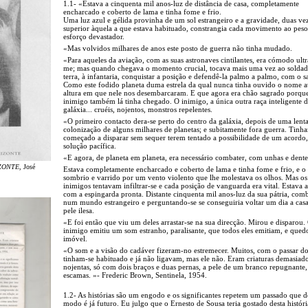
1.1- «Estava a cinquenta mil anos-luz de distância de casa, completamente
encharcado e coberto de lama e tinha fome e frio.
Uma luz azul e gélida provinha de um sol estrangeiro e a gravidade, duas ve
superior àquela a que estava habituado, constrangia cada movimento ao pes
esforço devastador.
«Mas volvidos milhares de anos este posto de guerra não tinha mudado.
«Para aqueles da aviação, com as suas astronaves cintilantes, era cómodo ultr
me; mas quando chegava o momento crucial, tocava mais uma vez ao solda
terra, à infantaria, conquistar a posição e defendê-la palmo a palmo, com o 
Como este fodido planeta duma estrela da qual nunca tinha ouvido o nome a
altura em que nele nos desembarcaram. E que agora era chão sagrado porqu
inimigo também lá tinha chegado. O inimigo, a única outra raça inteligente 
galáxia... cruéis, nojentos, monstros repelentes.
«O primeiro contacto dera-se perto do centro da galáxia, depois de uma lenta 
colonização de alguns milhares de planetas; e subitamente fora guerra. Tinh
começado a disparar sem sequer terem tentado a possibilidade de um acordo
solução pacífica.
«E agora, de planeta em planeta, era necessário combater, com unhas e dente
ZONTE
, José
Estava completamente encharcado e coberto de lama e tinha fome e frio, e o 
sombrio e varrido por um vento violento que lhe molestava os olhos. Mas os
inimigos tentavam infiltrar-se e cada posição de vanguarda era vital. Estava a
com a espingarda pronta. Distante cinquenta mil anos-luz da sua pátria, com
num mundo estrangeiro e perguntando-se se conseguiria voltar um dia a cas
pele ilesa.
«E foi então que viu um deles arrastar-se na sua direcção. Mirou e disparou.
inimigo emitiu um som estranho, paralisante, que todos eles emitiam, e qued
imóvel.
«O som e a visão do cadáver fizeram-no estremecer. Muitos, com o passar d
tinham-se habituado e já não ligavam, mas ele não. Eram criaturas demasiad
nojentas, só com dois braços e duas pernas, a pele de um branco repugnante,
escamas. »- Frederic Brown, Sentinela, 1954.
1.2- As histórias são um engodo e os significantes repetem um passado que d
modo é já futuro. Eu julgo que o Ernesto de Sousa teria gostado desta históri