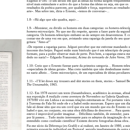
Eugénio d’Ors- «é um século em que as ideias da forma surgem frequentem
nível mais estimulante e activo do que a forma das ideias ou seja, em que os
resultados da poética parecem, por qualidade e força, superiores ao resultado
arte». Mas sobre isto, diria o Ernesto, «temos de conversar»...
1.8- «Há algo que não quadra, aqui»...
1.9- «Monsieur, eu divido os homens em duas categorias: os
homens-telescó
homens-microscópio
. No que me diz respeito, aponto a fazer parte da segun
categoria. Os homem-telescópio embater-se-ão sempre em desaventuras. E c
contar-me de uma vez em que, avistando uma rapariga da janela do seu quart
gritara: “Amo-a!”
«De repente a rapariga parou. Julguei perceber que me estivesse mandando 
inocente dos beijos. Peguei então num binóculo que é um telescópio de peq
formato, para a poder observar mais de perto. Pois bem, a rapariga estava m
dedo no nariz!»- Edgardo Franzosini,
Acima do tornozelo de Jules Verne
, 19
1.10- Creio que o Ernesto fizesse parte da primeira categoria… Homem-teles
«especialista de ideias gerais». Mas creio também que não desdenhasse mete
no nariz alheio… Gesto microscópico, de um especialista de ideias peculiares
1.11- «I’ll let down my trousers and shit stories on them, stories.» Samuel Be
The Unnamable
, 1965.
1.12- Em 1978 escrevi um texto (funambulesco, académico às avessas, afinal
sua exposição
A tradição como aventura
de Novembro na Galeria Quadrum
1979/80 vivi em Lisboa e as nossas relações estreitaram-se. Fui portanto vári
à Travessa do Fala-Só onde ele e a Isabel então moravam. Espero que um di
fale-só desse sítio que era um covil que era um mundo que era do Ernesto c
Isabel e que, no conjunto, era uma obra dificílima de descrever… Para quem
esteve é improvável poder imaginar… Dificílimo também, de entender, par
por lá passou… Tudo muito interessante para os adeptos da imaginação do re
entendido como confusão científica! Existem decerto fotografias dessa obr
Fiz-me sócio da Diferença (ex-Grafil) e aí realizei, em Janeiro de 1980, a mi
primeira exposição individual em Portugal, seguida imediatamente de outra n