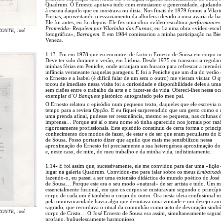
Quadrum. O Ernesto apoiava tudo com entusiasmo e generosidade, ajudand
à escuta daquilo que eu mostrava ou dizia. Nos finais de 1979 fomos a Vilar
Furnas, aproveitando o esvaziamento da albufeira devido a uma avaria da b
Ele foi antes, eu fui depois. Ele fez uma obra «vídeo-escultura-
performance
»
Prometida- Requiem por Vilarinho das Furnas
; eu fiz uma obra «vídeo-escul
ZONTE
, José
fotográfica»,
Barragem
. E em 1984 comissariou a minha participação na Bie
Veneza.
1.13- Foi em 1978 que eu encontrei de facto o Ernesto de Sousa em corpo in
Deve ter sido durante o verão, em Lisboa. Desde 1975 eu transcorria regula
minhas férias em Peniche, onde arranjara um buraco para refrescar a memóri
infância veraneante naquelas paragens. E foi a Peniche que um dia do verão
o Ernesto e a Isabel (é difícil falar de um sem o outro) me vieram visitar. O 
tocou de imediato nessa visita foi a curiosidade e disponibilidade deles a uma
sem cisões entre o trabalho da arte e o fazer-se da vida. Ofereci-lhes nessa o
exemplar d’
O Banquete
platónico autografado pelo meu pai.
O Ernesto relatou o episódio num pequeno texto, daqueles que ele escrevia n
tempo para a revista
Opção
. E eu fiquei surpreendido que um gesto como o
uma prenda afinal, pudesse ter ressonância, mesmo se pequena, nas colunas 
imprensa… Porque até aí o meu nome só tinha aparecido nos jornais por raz
rigorosamente profissionais. Este episódio constituiu de certa forma o princí
conhecimento dos modos de fazer, de estar e de ser que eram peculiares do 
de Sousa. Posso portanto dizer que aquilo que mais me sensibilizou nessa
aproximação do Ernesto foi precisamente a sua heterogénea aproximação d
e, neste caso, de mim, do meu trabalho e da minha vida, indistintamente.
1.14- E foi assim que, sucessivamente, ele me convidou para dar uma «lição
lugar na galeria Quadrum. Convidou-me para falar sobre os meus
Embaixad
fazendo-o, eu passei a ser uma extensão didáctica do mundo poético do José
de Sousa… Porque este era o seu modo «natural» de ser artista e tudo. Um 
essencialmente fusional, em que os corpos se misturavam segundo o princípi
corpo de cada um é também o corpo do outro. Ora nesta ideia confusional 
pela omnivoracidade havia algo que denotava uma vontade e um desejo cani
sagrado, que recordava o ritual da comunhão como acto de devoração simbó
ZONTE
, José
corpo de Cristo… O José Ernesto de Sousa era assim, simultaneamente sagra
profano, buñuelescamente harmonioso.