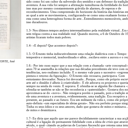
sido como foi um cultor da subversão dos sentidos e um defensor da tradiç
aventura. A sua vida foi sempre a afirmação tumultuosa da fertilidade do hor
isso mas por mesmo constantemente grávida de alarmes, de esperas e de
reconhecimentos. Uma compreensão do horizonte da história das histórias e
ao qual a arte se movimentava, configurando-se como uma exaltante forma d
esta como uma heterogénea forma de arte...Entendimentos memoráveis, amb
isso duradouros.
1.3- Nos últimos tempos andava interessadíssimo pela realidade virtual...Era
sem trégua contra a sua realidade real. Quando morreu, a 6 de Outubro de 1
artistas ficaram todos mais pobres.
1.4- «E depois? Que acontece depois?»
1.5- O Ernesto tinha indiscutivelmente uma relação dialéctica com o Tempo:
tempestiva e memorial, insubordinada e sábia...oscilava entre a aurora e o re
ZONTE
, José
1.6.- Por isto ouso supor que a sua relação com a chamada «arte conceptual
anos 70 se assemelha às relações que nas décadas precedentes ele teve com o
tendências, neo-realismo incluído. E o mesmo vale para o sucessivo «regress
pintura e retorno da figuração». O Ernesto não recusava, participava. Com
entusiasmo devorador. Nunca foi devorado...Porque, como ele próprio escr
arte até o dissídio é alheio à criatividade». E ele adorava os projectos e queria
sempre na senda do vento. E soprava. E ofendia-se se alguém lhe chamava «
ofendia-se também se não se lhe reconhecia a «paternidade». Gostava dos no
aproximava-se do «novo». Não renegava porém o passado, pois a tradição e
ele uma aventura e a aventura, evidentemente, uma tradição. Era receptivo a
presente, ao passado e ao futuro. Era um militante da vida e, como ele própri
auto-definiu «um especialista de ideias gerais». Não era perfeito porque nin
Tinha os seus ódios e os seus amores, dado que gostava de mitos e mitizava.
de mitos e desmitizava.
1.7- Eu diria que aquilo que me parece decididamente caracterizar a sua acç
cultural é a ligação de permanente fidelidade com a ideia de
crisis
que atraves
século, o qual- citando as palavras de Luciano Anceschi que retoma uma intu