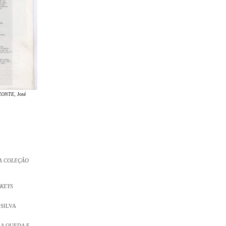
ZONTE
, José
A COLEÇÃO
 KEYS
 SILVA
 A QUEDA E