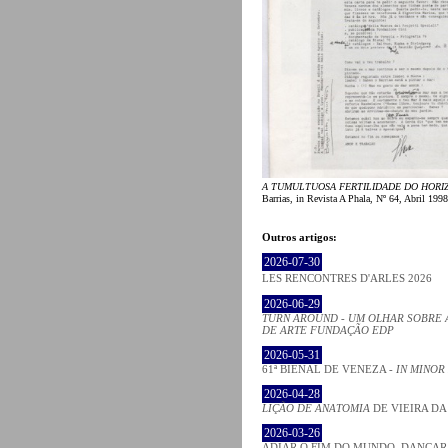
A TUMULTUOSA FERTILIDADE DO HORI
Barrias, in Revista A Phala, Nº 64, Abril 1998
Outros artigos:
2026-07-30
LES RENCONTRES D'ARLES 2026
2026-06-29
TURN AROUND - UM OLHAR SOBRE 
DE ARTE FUNDAÇÃO EDP
2026-05-31
61ª BIENAL DE VENEZA -
IN MINOR
2026-04-28
LIÇÃO DE ANATOMIA
DE VIEIRA DA
2026-03-26
ADIAR O FIM DO MUNDO, DANÇAR