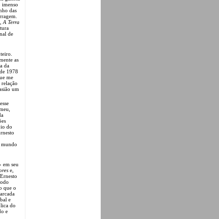
o imenso
inho das
arragem.
,
A Terra
tura
nal de
teiro.
rmente as
a da
 de 1978
que me
 relação
casião um
esse
 meu,
da
ões
pio do
Ernesto
o mundo
» em seu
ores
e,
 Ernesto
modo
o que o
marcada
bal e
lica do
do e