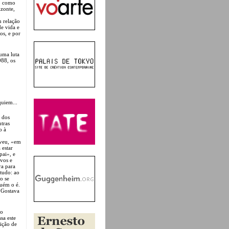
ão como
izonte,
m relação
e vida e
os, e por
 uma luta
988, os
quiem...
» dos
utras
o à
eveu, «em
 estar
pai», e
vos e
ra para
 tudo: ao
o se
guém o é.
..Gostava
ão
sa este
ição de