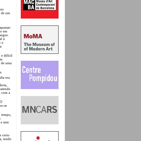
zes
o de um
apassar-
do em
sangue.
té à
e o
da
e difícil
am
, de uma
s.
dia era
lerta,
batendo
a com a
 O
ou-se
o tempo,
o
 e sem
e certo
a, tendo