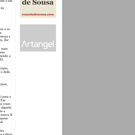
ente a um
 da
pio
e os
da
omeça a
o, lhe
o mais
ueno
etendo o
92.
cópio,
r o dedo
.
ckett,
) para a
. Em
as vezes
a alguém
om a
 nunca lá
a quem
al
a…
nha
a galeria