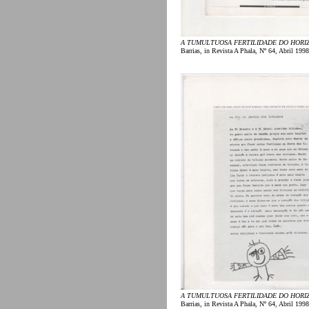
A TUMULTUOSA FERTILIDADE DO HORI
Barrias, in Revista A Phala, Nº 64, Abril 1998
A TUMULTUOSA FERTILIDADE DO HORI
Barrias, in Revista A Phala, Nº 64, Abril 1998