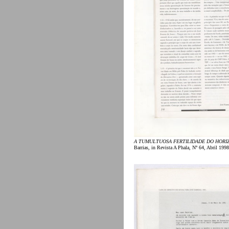
A TUMULTUOSA FERTILIDADE DO HORI
Barrias, in Revista A Phala, Nº 64, Abril 1998