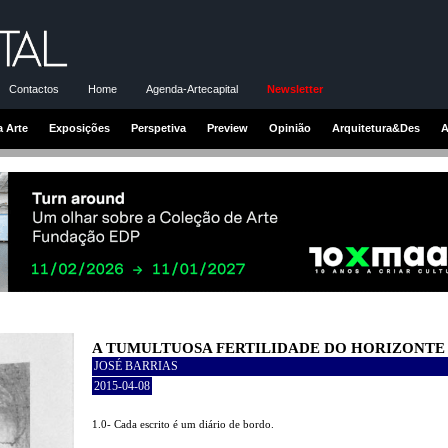
Contactos
Home
Agenda-Artecapital
Newsletter
a Arte
Exposições
Perspetiva
Preview
Opinião
Arquitetura&Des
A
A TUMULTUOSA FERTILIDADE DO HORIZONTE
JOSÉ BARRIAS
2015-04-08
1.0- Cada escrito é um diário de bordo.