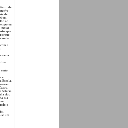
 Pedro de
rnativa
ria de
oi em
alho ao
 tempo eu
o maior
oisa que
 porque
va onde o
a
 com a
r
la rama
final.
 certo
e e
a Escola,
assavam
Teatro,
a Astúcia
nha sido
da sua
e em
otado o
i
sim.
a-se um
a