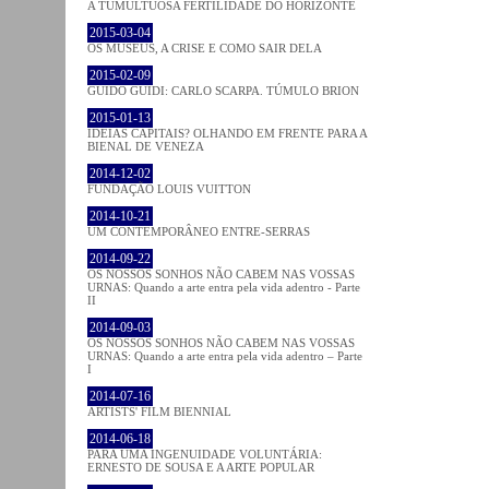
A TUMULTUOSA FERTILIDADE DO HORIZONTE
2015-03-04
OS MUSEUS, A CRISE E COMO SAIR DELA
2015-02-09
GUIDO GUIDI: CARLO SCARPA. TÚMULO BRION
2015-01-13
IDEIAS CAPITAIS? OLHANDO EM FRENTE PARA A
BIENAL DE VENEZA
2014-12-02
FUNDAÇÃO LOUIS VUITTON
2014-10-21
UM CONTEMPORÂNEO ENTRE-SERRAS
2014-09-22
OS NOSSOS SONHOS NÃO CABEM NAS VOSSAS
URNAS: Quando a arte entra pela vida adentro - Parte
II
2014-09-03
OS NOSSOS SONHOS NÃO CABEM NAS VOSSAS
URNAS: Quando a arte entra pela vida adentro – Parte
I
2014-07-16
ARTISTS' FILM BIENNIAL
2014-06-18
PARA UMA INGENUIDADE VOLUNTÁRIA:
ERNESTO DE SOUSA E A ARTE POPULAR