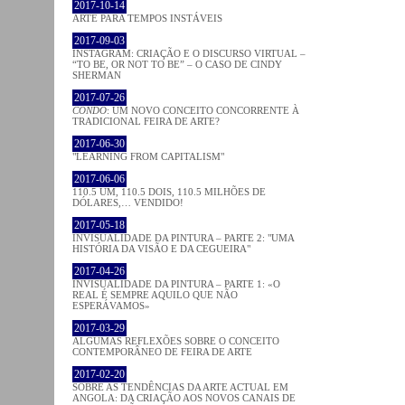
2017-10-14
ARTE PARA TEMPOS INSTÁVEIS
2017-09-03
INSTAGRAM: CRIAÇÃO E O DISCURSO VIRTUAL –
“TO BE, OR NOT TO BE” – O CASO DE CINDY
SHERMAN
2017-07-26
CONDO
: UM NOVO CONCEITO CONCORRENTE À
TRADICIONAL FEIRA DE ARTE?
2017-06-30
"LEARNING FROM CAPITALISM"
2017-06-06
110.5 UM, 110.5 DOIS, 110.5 MILHÕES DE
DÓLARES,… VENDIDO!
2017-05-18
INVISUALIDADE DA PINTURA – PARTE 2: "UMA
HISTÓRIA DA VISÃO E DA CEGUEIRA"
2017-04-26
INVISUALIDADE DA PINTURA – PARTE 1: «O
REAL É SEMPRE AQUILO QUE NÃO
ESPERÁVAMOS»
2017-03-29
ALGUMAS REFLEXÕES SOBRE O CONCEITO
CONTEMPORÂNEO DE FEIRA DE ARTE
2017-02-20
SOBRE AS TENDÊNCIAS DA ARTE ACTUAL EM
ANGOLA: DA CRIAÇÃO AOS NOVOS CANAIS DE