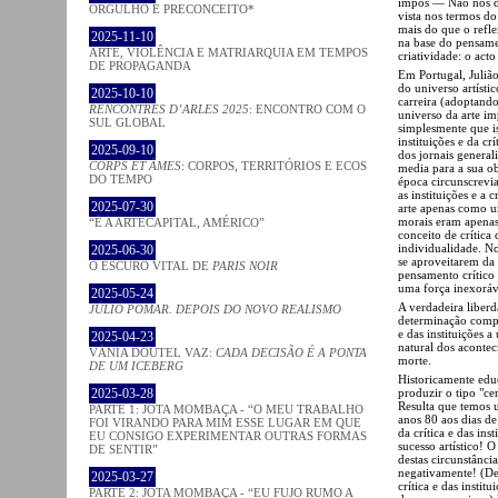
impôs — Não nos de
ORGULHO E PRECONCEITO*
vista nos termos do
mais do que o refl
2025-11-10
na base do pensame
ARTE, VIOLÊNCIA E MATRIARQUIA EM TEMPOS
criatividade: o act
DE PROPAGANDA
Em Portugal, Julião
do universo artísti
2025-10-10
carreira (adoptand
RENCONTRES D’ARLES 2025
: ENCONTRO COM O
universo da arte i
SUL GLOBAL
simplesmente que is
instituições e da cr
2025-09-10
dos jornais general
CORPS ET ÂMES
: CORPOS, TERRITÓRIOS E ECOS
media para a sua o
DO TEMPO
época circunscrevi
as instituições e a
2025-07-30
arte apenas como um
morais eram apenas
“É A ARTECAPITAL, AMÉRICO”
conceito de crític
individualidade. N
2025-06-30
se aproveitarem da 
O ESCURO VITAL DE
PARIS NOIR
pensamento crítico 
uma força inexoráv
2025-05-24
A verdadeira liberd
JÚLIO POMAR. DEPOIS DO NOVO REALISMO
determinação comple
e das instituições 
2025-04-23
natural dos aconte
VÂNIA DOUTEL VAZ:
CADA DECISÃO É A PONTA
morte.
DE UM ICEBERG
Historicamente educ
produzir o tipo "ce
2025-03-28
Resulta que temos u
PARTE 1: JOTA MOMBAÇA - “O MEU TRABALHO
anos 80 aos dias d
FOI VIRANDO PARA MIM ESSE LUGAR EM QUE
da crítica e das in
EU CONSIGO EXPERIMENTAR OUTRAS FORMAS
sucesso artístico! 
DE SENTIR”
destas circunstância
negativamente! (De 
2025-03-27
crítica e das insti
PARTE 2: JOTA MOMBAÇA - “EU FUJO RUMO A