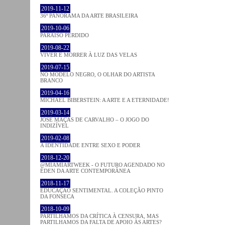
2019-11-12
36º PANORAMA DA ARTE BRASILEIRA
2019-10-06
PARAÍSO PERDIDO
2019-08-22
VIVER E MORRER À LUZ DAS VELAS
2019-07-15
NO MODELO NEGRO, O OLHAR DO ARTISTA
BRANCO
2019-04-16
MICHAEL BIBERSTEIN: A ARTE E A ETERNIDADE!
2019-03-14
JOSÉ MAÇÃS DE CARVALHO – O JOGO DO
INDIZÍVEL
2019-02-08
A IDENTIDADE ENTRE SEXO E PODER
2018-12-20
@MIAMIARTWEEK - O FUTURO AGENDADO NO
ÉDEN DA ARTE CONTEMPORÂNEA
2018-11-17
EDUCAÇÃO SENTIMENTAL. A COLEÇÃO PINTO
DA FONSECA
2018-10-09
PARTILHAMOS DA CRÍTICA À CENSURA, MAS
PARTILHAMOS DA FALTA DE APOIO ÀS ARTES?