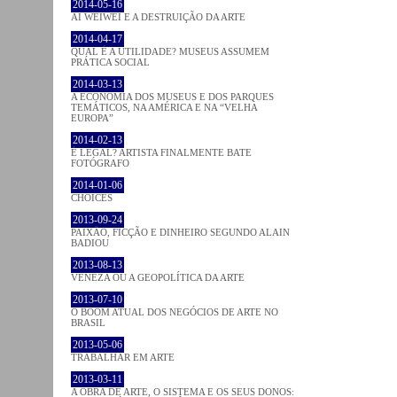
2014-05-16
AI WEIWEI E A DESTRUIÇÃO DA ARTE
2014-04-17
QUAL É A UTILIDADE? MUSEUS ASSUMEM
PRÁTICA SOCIAL
2014-03-13
A ECONOMIA DOS MUSEUS E DOS PARQUES
TEMÁTICOS, NA AMÉRICA E NA “VELHA
EUROPA”
2014-02-13
É LEGAL? ARTISTA FINALMENTE BATE
FOTÓGRAFO
2014-01-06
CHOICES
2013-09-24
PAIXÃO, FICÇÃO E DINHEIRO SEGUNDO ALAIN
BADIOU
2013-08-13
VENEZA OU A GEOPOLÍTICA DA ARTE
2013-07-10
O BOOM ATUAL DOS NEGÓCIOS DE ARTE NO
BRASIL
2013-05-06
TRABALHAR EM ARTE
2013-03-11
A OBRA DE ARTE, O SISTEMA E OS SEUS DONOS: