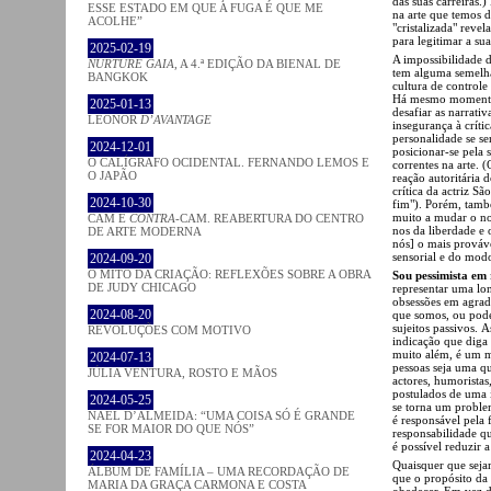
das suas carreiras.
ESSE ESTADO EM QUE A FUGA É QUE ME
na arte que temos de
ACOLHE”
"cristalizada" reve
para legitimar a su
2025-02-19
A impossibilidade d
NURTURE GAIA
, A 4.ª EDIÇÃO DA BIENAL DE
tem alguma semelha
BANGKOK
cultura de controle
Há mesmo momentos 
2025-01-13
desafiar as narrati
LEONOR
D’AVANTAGE
insegurança à crít
personalidade se se
2024-12-01
posicionar-se pela 
O CALÍGRAFO OCIDENTAL. FERNANDO LEMOS E
correntes na arte. 
O JAPÃO
reação autoritária d
crítica da actriz S
2024-10-30
fim"). Porém, tamb
muito a mudar o no
CAM E
CONTRA
-CAM. REABERTURA DO CENTRO
nos da liberdade e 
DE ARTE MODERNA
nós] o mais prováv
sensorial e do mod
2024-09-20
O MITO DA CRIAÇÃO: REFLEXÕES SOBRE A OBRA
Sou pessimista em
DE JUDY CHICAGO
representar uma lon
obsessões em agrada
2024-08-20
que somos, ou pode
sujeitos passivos. 
REVOLUÇÕES COM MOTIVO
indicação que diga
muito além, é um 
2024-07-13
pessoas seja uma qu
JÚLIA VENTURA, ROSTO E MÃOS
actores, humoristas
postulados de uma
2024-05-25
se torna um proble
NAEL D’ALMEIDA: “UMA COISA SÓ É GRANDE
é responsável pela
SE FOR MAIOR DO QUE NÓS”
responsabilidade qu
é possível reduzir 
2024-04-23
Quaisquer que sejam
ÁLBUM DE FAMÍLIA – UMA RECORDAÇÃO DE
que o propósito da 
MARIA DA GRAÇA CARMONA E COSTA
obedecer. Em vez di