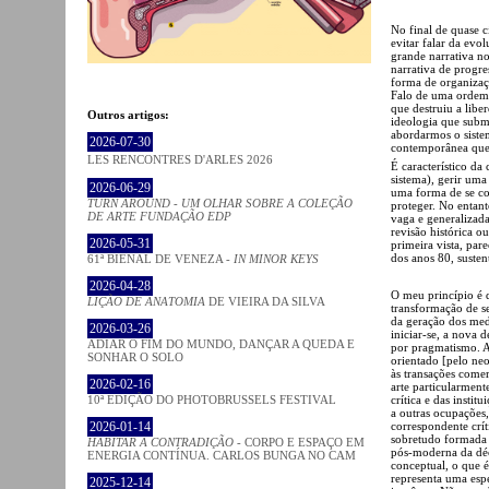
No final de quase 
evitar falar da evo
grande narrativa n
narrativa de progre
forma de organizaç
Falo de uma ordem 
que destruiu a libe
Outros artigos:
ideologia que subm
abordarmos o sistem
2026-07-30
contemporânea que 
LES RENCONTRES D'ARLES 2026
É característico da
sistema), gerir um
2026-06-29
uma forma de se co
TURN AROUND - UM OLHAR SOBRE A COLEÇÃO
proteger. No entanto
DE ARTE FUNDAÇÃO EDP
vaga e generalizada
revisão histórica o
2026-05-31
primeira vista, par
dos anos 80, susten
61ª BIENAL DE VENEZA -
IN MINOR KEYS
2026-04-28
O meu princípio é 
LIÇÃO DE ANATOMIA
DE VIEIRA DA SILVA
transformação de se
da geração dos medi
2026-03-26
iniciar-se, a nova 
ADIAR O FIM DO MUNDO, DANÇAR A QUEDA E
por pragmatismo. A 
SONHAR O SOLO
orientado [pelo ne
às transações comer
2026-02-16
arte particularmen
crítica e das instit
10ª EDIÇÃO DO PHOTOBRUSSELS FESTIVAL
a outras ocupações,
correspondente crít
2026-01-14
sobretudo formada p
HABITAR A CONTRADIÇÃO
- CORPO E ESPAÇO EM
pós-moderna da déca
ENERGIA CONTÍNUA. CARLOS BUNGA NO CAM
conceptual, o que é
representa uma esp
2025-12-14