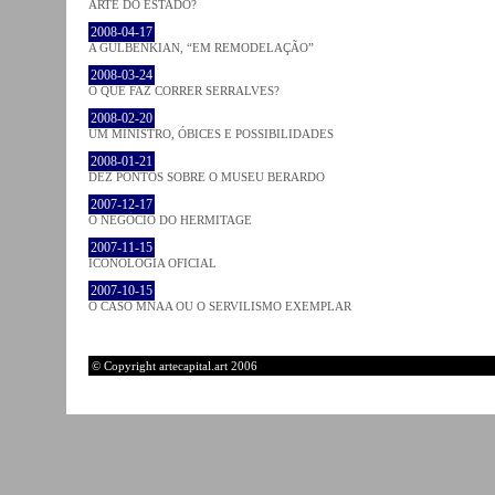
ARTE DO ESTADO?
2008-04-17
A GULBENKIAN, “EM REMODELAÇÃO”
2008-03-24
O QUE FAZ CORRER SERRALVES?
2008-02-20
UM MINISTRO, ÓBICES E POSSIBILIDADES
2008-01-21
DEZ PONTOS SOBRE O MUSEU BERARDO
2007-12-17
O NEGÓCIO DO HERMITAGE
2007-11-15
ICONOLOGIA OFICIAL
2007-10-15
O CASO MNAA OU O SERVILISMO EXEMPLAR
© Copyright artecapital.art 2006