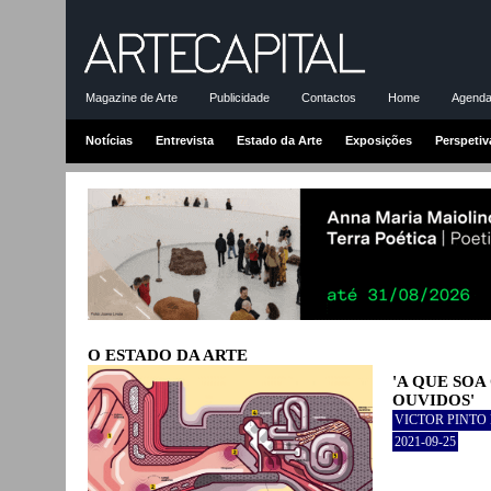
Magazine de Arte
Publicidade
Contactos
Home
Agenda-
Notícias
Entrevista
Estado da Arte
Exposições
Perspetiv
O ESTADO DA ARTE
'A QUE SO
OUVIDOS'
VICTOR PINTO
2021-09-25