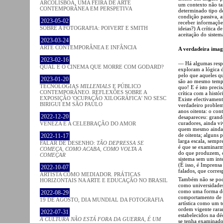
ARCOLISBOA, UMA FEIRA DE ARTE
um contexto não ta
CONTEMPORÂNEA EM PERSPETIVA
determinado tipo de
condição passiva, a
2023-05-02
receber informaçõe
SOBRE A FOTOGRAFIA: POIVERT E SMITH
ideias?) A crítica d
aceitação do siste
2023-03-24
ARTE CONTEMPORÂNEA E INFÂNCIA
A verdadeira imag
2023-02-16
— Há algumas respo
QUAL É O CINEMA QUE MORRE COM GODARD?
exploram a lógica 
pelo que aqueles qu
2023-01-20
são ao mesmo tempo
TECNOLOGIAS
MILLENIALS
E PÚBLICO
quo! E é isto preci
CONTEMPORÂNEO. REFLEXÕES SOBRE A
crítica com a histó
EXPOSIÇÃO 'OCUPAÇÃO XILOGRÁFICA' NO SESC
Existe efectivament
BIRIGUI EM SÃO PAULO
verdadeiro problema
anos oitenta: o con
2022-12-20
desapareceu: grande
curadores, ainda v
VENEZA E A CELEBRAÇÃO DO AMOR
quem mesmo ainda h
de oitenta; alguns 
2022-11-17
larga escala, semp
FALAR DE DESENHO:
TÃO DEPRESSA SE
é que se examinarmo
COMEÇA, COMO ACABA, COMO VOLTA A
do que produzem, co
COMEÇAR
sistema sem um int
(É isso, é Imprensa
2022-10-07
falados, que corre
ARTISTA COMO MEDIADOR. PRÁTICAS
Também não se pode 
HORIZONTAIS NA ARTE E EDUCAÇÃO NO BRASIL
como universidades 
como uma forma do 
2022-08-29
comportamento de q
19 DE AGOSTO, DIA MUNDIAL DA FOTOGRAFIA
artística como um t
ordem vigente rara
2022-07-31
estabelecidos na d
A CULTURA NÃO ESTÁ FORA DA GUERRA, É UM
se tenha examinado