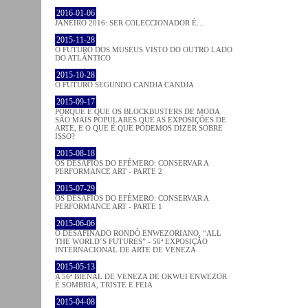
2016-01-06
JANEIRO 2016: SER COLECCIONADOR É…
2015-11-28
O FUTURO DOS MUSEUS VISTO DO OUTRO LADO
DO ATLÂNTICO
2015-10-28
O FUTURO SEGUNDO CANDJA CANDJA
2015-09-17
PORQUE É QUE OS BLOCKBUSTERS DE MODA
SÃO MAIS POPULARES QUE AS EXPOSIÇÕES DE
ARTE, E O QUE É QUE PODEMOS DIZER SOBRE
ISSO?
2015-08-18
OS DESAFIOS DO EFÉMERO: CONSERVAR A
PERFORMANCE ART - PARTE 2
2015-07-29
OS DESAFIOS DO EFÉMERO: CONSERVAR A
PERFORMANCE ART - PARTE 1
2015-06-06
O DESAFINADO RONDÒ ENWEZORIANO. “ALL
THE WORLD´S FUTURES” - 56ª EXPOSIÇÃO
INTERNACIONAL DE ARTE DE VENEZA
2015-05-13
A 56ª BIENAL DE VENEZA DE OKWUI ENWEZOR
É SOMBRIA, TRISTE E FEIA
2015-04-08