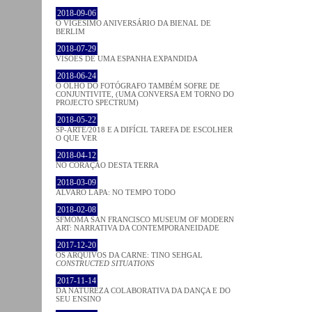
2018-09-06
O VIGÉSIMO ANIVERSÁRIO DA BIENAL DE
BERLIM
2018-07-29
VISÕES DE UMA ESPANHA EXPANDIDA
2018-06-24
O OLHO DO FOTÓGRAFO TAMBÉM SOFRE DE
CONJUNTIVITE, (UMA CONVERSA EM TORNO DO
PROJECTO SPECTRUM)
2018-05-22
SP-ARTE/2018 E A DIFÍCIL TAREFA DE ESCOLHER
O QUE VER
2018-04-12
NO CORAÇÂO DESTA TERRA
2018-03-09
ÁLVARO LAPA: NO TEMPO TODO
2018-02-08
SFMOMA SAN FRANCISCO MUSEUM OF MODERN
ART: NARRATIVA DA CONTEMPORANEIDADE
2017-12-20
OS ARQUIVOS DA CARNE: TINO SEHGAL
CONSTRUCTED SITUATIONS
2017-11-14
DA NATUREZA COLABORATIVA DA DANÇA E DO
SEU ENSINO