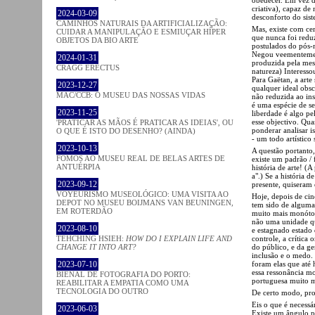
criativa), capaz de
2024-03-09
desconforto do sis
CAMINHOS NATURAIS DA ARTIFICIALIZAÇÃO:
Mas, existe com cer
CUIDAR A MANIPULAÇÃO E ESMIUÇAR HÍPER
que nunca foi reduz
OBJETOS DA BIO ARTE
postulados do pós-
Negou veementement
2024-01-31
produzida pela mes
CRAGG ERECTUS
natureza) Interesso
Para Gaëtan, a art
2023-12-27
qualquer ideal obs
MAC/CCB: O MUSEU DAS NOSSAS VIDAS
não reduzida ao ins
é uma espécie de se
2023-11-25
liberdade é algo pe
esse objectivo. Qua
'PRATICAR AS MÃOS É PRATICAR AS IDEIAS', OU
ponderar analisar 
O QUE É ISTO DO DESENHO? (AINDA)
- um todo artístico 
2023-10-13
A questão portanto,
FOMOS AO MUSEU REAL DE BELAS ARTES DE
existe um padrão /
ANTUÉRPIA
história de arte! (A
a".) Se a história 
2023-09-12
presente, quiseram 
VOYEURISMO MUSEOLÓGICO: UMA VISITA AO
Hoje, depois de cin
DEPOT NO MUSEU BOIJMANS VAN BEUNINGEN,
tem sido de alguma
EM ROTERDÃO
muito mais monóton
não uma unidade qu
2023-08-10
e estagnado estado 
controle, a crítica
TEHCHING HSIEH:
HOW DO I EXPLAIN LIFE AND
do público, e da ge
CHANGE IT INTO ART?
inclusão e o medo.
foram elas que até 
2023-07-10
essa ressonância mo
BIENAL DE FOTOGRAFIA DO PORTO:
portuguesa muito m
REABILITAR A EMPATIA COMO UMA
TECNOLOGIA DO OUTRO
De certo modo, pro
Eis o que é necess
2023-06-03
Existe um ângulo pó