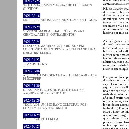
2021-09-25
agora necessariame
'A QUE SOA O SISTEMA QUANDO LHE DAMOS
Não se trata de neg
OUVIDOS'
de vermos a histór
diferente para a d
2021-08-16
dominação perdura 
MULHERES ARTISTAS: O PARADOXO PORTUGUÊS
emancipar. De qual
organismo vivo da 
2021-06-29
olhar para a forma 
VIVER NUMA REALIDADE PÓS-HUMANA:
história por trás d
CIÊNCIA, ARTE E ‘OUTRAMENTOS’
A mensagem é: se i
2021-05-24
discussão não se po
FRESTAS, UMA TRIENAL PROJETADA EM
talvez vinte anos a
COLETIVIDADE. ENTREVISTA COM DIANE LINA
informada pelas dis
E BEATRIZ LEMOS
refazer o enigma da
fascínio dessa narr
2021-04-23
a história, mas olh
30 ANOS DO KW
relembrados disto!
revistos em relaçã
2021-03-06
A QUESTÃO INDÍGENA NA ARTE. UM CAMINHO A
E o que mudaria po
PERCORRER
derrubássemos a or
especificamente des
2021-01-30
capitais dos anos 8
DUAS EXPOSIÇÕES NO PORTO E MUITOS
não deve ser discut
ARQUIVOS SOBRE A CIDADE
nada de errado na 
(Agora é muito tar
2020-12-29
indiscritível e, a 
longe de ser aceitá
TEORIA DE UM BIG BANG CULTURAL PÓS-
tenha dito.) É um
CONTEMPORÂNEO - PARTE II
estou a fazer ao l
ordem pode surgir,
2020-11-29
que podemos livrar
11ª BIENAL DE BERLIM
pessoas. É uma form
mais do que reflexo
2020-10-27
arte é ignorada a 