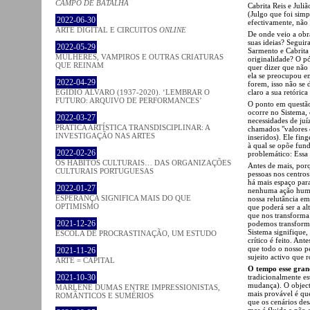
CAMPO DE BATALHA
Cabrita Reis e Juli
(Julgo que foi simp
2022-06-30
efectivamente, não
ARTE DIGITAL E CIRCUITOS
ONLINE
De onde veio a obr
suas ideias? Seguir
2022-05-29
Sarmento e Cabrita
MULHERES, VAMPIROS E OUTRAS CRIATURAS
originalidade? O p
QUE REINAM
quer dizer que não
ela se preocupou em
2022-04-29
forem, isso não se 
claro a sua retóric
EGÍDIO ÁLVARO (1937-2020). ‘LEMBRAR O
FUTURO: ARQUIVO DE PERFORMANCES’
O ponto em questão
ocorre no Sistema, 
2022-03-27
necessidades de juí
PRATICA ARTÍSTICA TRANSDISCIPLINAR: A
chamados "valores 
INVESTIGAÇÃO NAS ARTES
inseridos). Ele fin
à qual se opõe fun
2022-02-26
problemático: Essa 
OS HÁBITOS CULTURAIS… DAS ORGANIZAÇÕES
Antes de mais, por
CULTURAIS PORTUGUESAS
pessoas nos centros
há mais espaço para
2022-01-27
nenhuma ação human
ESPERANÇA SIGNIFICA MAIS DO QUE
nossa relutância e
OPTIMISMO
que poderá ser a al
que nos transforma 
2021-12-26
podemos transformar
Sistema signifique
ESCOLA DE PROCRASTINAÇÃO, UM ESTUDO
crítico é feito. Ant
que todo o nosso pe
2021-11-26
sujeito activo que
ARTE = CAPITAL
O tempo esse grand
tradicionalmente es
2021-10-30
mudança). O object
MARLENE DUMAS ENTRE IMPRESSIONISTAS,
mais provável é que
ROMÂNTICOS E SUMÉRIOS
que os cenários de
mas é fluida e não 