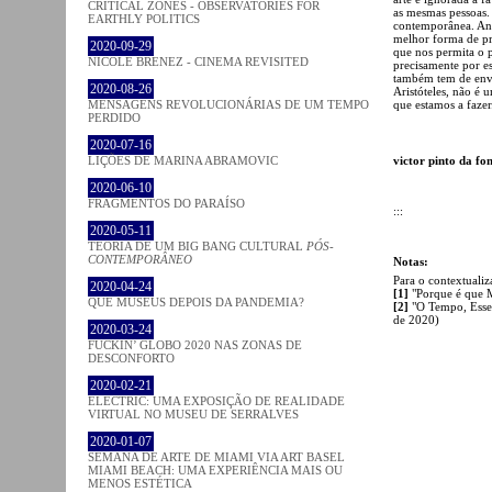
CRITICAL ZONES - OBSERVATORIES FOR
as mesmas pessoas.
EARTHLY POLITICS
contemporânea. Ant
melhor forma de pr
2020-09-29
que nos permita o p
NICOLE BRENEZ - CINEMA REVISITED
precisamente por es
também tem de envo
2020-08-26
Aristóteles, não é
que estamos a fazer
MENSAGENS REVOLUCIONÁRIAS DE UM TEMPO
PERDIDO
2020-07-16
victor pinto da fo
LIÇÕES DE MARINA ABRAMOVIC
2020-06-10
FRAGMENTOS DO PARAÍSO
:::
2020-05-11
TEORIA DE UM BIG BANG CULTURAL
PÓS-
CONTEMPORÂNEO
Notas:
Para o contextualiza
2020-04-24
[1]
"Porque é que 
QUE MUSEUS DEPOIS DA PANDEMIA?
[2]
"O Tempo, Esse 
de 2020)
2020-03-24
FUCKIN’ GLOBO 2020 NAS ZONAS DE
DESCONFORTO
2020-02-21
ELECTRIC: UMA EXPOSIÇÃO DE REALIDADE
VIRTUAL NO MUSEU DE SERRALVES
2020-01-07
SEMANA DE ARTE DE MIAMI VIA ART BASEL
MIAMI BEACH: UMA EXPERIÊNCIA MAIS OU
MENOS ESTÉTICA