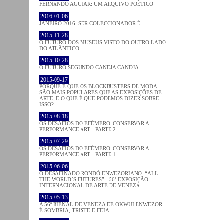
FERNANDO AGUIAR: UM ARQUIVO POÉTICO
2016-01-06
JANEIRO 2016: SER COLECCIONADOR É…
2015-11-28
O FUTURO DOS MUSEUS VISTO DO OUTRO LADO
DO ATLÂNTICO
2015-10-28
O FUTURO SEGUNDO CANDJA CANDJA
2015-09-17
PORQUE É QUE OS BLOCKBUSTERS DE MODA
SÃO MAIS POPULARES QUE AS EXPOSIÇÕES DE
ARTE, E O QUE É QUE PODEMOS DIZER SOBRE
ISSO?
2015-08-18
OS DESAFIOS DO EFÉMERO: CONSERVAR A
PERFORMANCE ART - PARTE 2
2015-07-29
OS DESAFIOS DO EFÉMERO: CONSERVAR A
PERFORMANCE ART - PARTE 1
2015-06-06
O DESAFINADO RONDÒ ENWEZORIANO. “ALL
THE WORLD´S FUTURES” - 56ª EXPOSIÇÃO
INTERNACIONAL DE ARTE DE VENEZA
2015-05-13
A 56ª BIENAL DE VENEZA DE OKWUI ENWEZOR
É SOMBRIA, TRISTE E FEIA