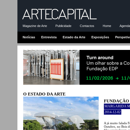
Magazine de Arte
Publicidade
Contactos
Home
Agenda-
Notícias
Entrevista
Estado da Arte
Exposições
Perspetiv
O ESTADO DA ARTE
FUNDAÇÃO 
MARGARIDA 
2014-12-02
A já muito falada 
Outubro, no Bois de
filas acumularam-se