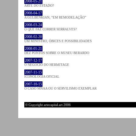
2008-05-21
ARTE DO ESTADO?
2008-04-17
A GULBENKIAN, “EM REMODELAÇÃO”
2008-03-24
O QUE FAZ CORRER SERRALVES?
2008-02-20
UM MINISTRO, ÓBICES E POSSIBILIDADES
2008-01-21
DEZ PONTOS SOBRE O MUSEU BERARDO
2007-12-17
O NEGÓCIO DO HERMITAGE
2007-11-15
ICONOLOGIA OFICIAL
2007-10-15
O CASO MNAA OU O SERVILISMO EXEMPLAR
© Copyright artecapital.art 2006