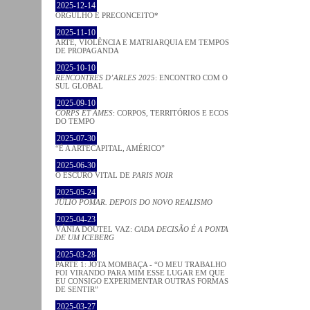
2025-12-14
ORGULHO E PRECONCEITO*
2025-11-10
ARTE, VIOLÊNCIA E MATRIARQUIA EM TEMPOS
DE PROPAGANDA
2025-10-10
RENCONTRES D’ARLES 2025
: ENCONTRO COM O
SUL GLOBAL
2025-09-10
CORPS ET ÂMES
: CORPOS, TERRITÓRIOS E ECOS
DO TEMPO
2025-07-30
“É A ARTECAPITAL, AMÉRICO”
2025-06-30
O ESCURO VITAL DE
PARIS NOIR
2025-05-24
JÚLIO POMAR. DEPOIS DO NOVO REALISMO
2025-04-23
VÂNIA DOUTEL VAZ:
CADA DECISÃO É A PONTA
DE UM ICEBERG
2025-03-28
PARTE 1: JOTA MOMBAÇA - “O MEU TRABALHO
FOI VIRANDO PARA MIM ESSE LUGAR EM QUE
EU CONSIGO EXPERIMENTAR OUTRAS FORMAS
DE SENTIR”
2025-03-27