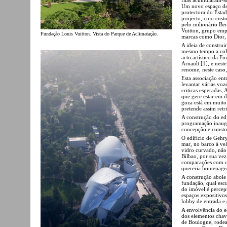
Um novo espaço ded
protectora do Estad
projecto, cujo cust
pelo milionário B
Vuitton, grupo empr
Fundação Louis Vuitton. Vista do Parque de Aclimatação.
marcas como Dior,
A ideia de constru
mesmo tempo a cole
acto artístico da F
Arnault [1], e nest
renome, neste caso
Esta associação ent
levantar várias voz
criticas esperadas,
que gere estar em d
goza está em muito 
pretende assim retr
A construção do edi
programação inaugu
concepção e constr
O edifício de Gehry
mar, no barco à ve
vidro curvado, não
Bilbao, por sua vez
comparações com o 
quereria homenagea
A construção abole 
fundação, qual escu
do imóvel é percept
espaços expositivos
lobby de entrada e 
A envolvência do e
dos elementos chave
de Boulogne, rodead