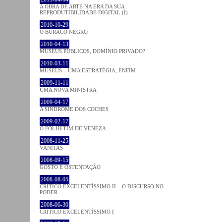
A OBRA DE ARTE NA ERA DA SUA
REPRODUTIBILIDADE DIGITAL (I)
2010-10-29
O BURACO NEGRO
2010-04-13
MUSEUS PÚBLICOS, DOMÍNIO PRIVADO?
2010-03-11
MUSEUS – UMA ESTRATÉGIA, ENFIM
2009-11-11
UMA NOVA MINISTRA
2009-04-17
A SÍNDROME DOS COCHES
2009-02-17
O FOLHETIM DE VENEZA
2008-11-25
VANITAS
2008-09-15
GOSTO E OSTENTAÇÃO
2008-08-05
CRÍTICO EXCELENTÍSSIMO II – O DISCURSO NO
PODER
2008-06-30
CRÍTICO EXCELENTÍSSIMO I