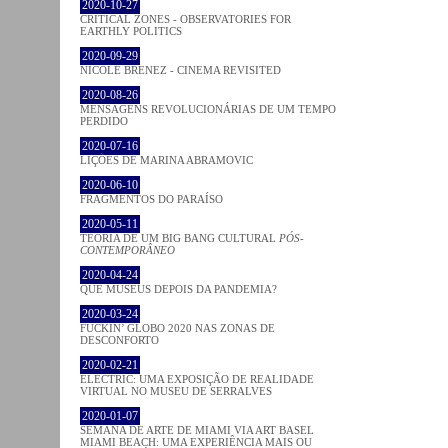
2020-10-27
CRITICAL ZONES - OBSERVATORIES FOR
EARTHLY POLITICS
2020-09-29
NICOLE BRENEZ - CINEMA REVISITED
2020-08-26
MENSAGENS REVOLUCIONÁRIAS DE UM TEMPO
PERDIDO
2020-07-16
LIÇÕES DE MARINA ABRAMOVIC
2020-06-10
FRAGMENTOS DO PARAÍSO
2020-05-11
TEORIA DE UM BIG BANG CULTURAL
PÓS-
CONTEMPORÂNEO
2020-04-24
QUE MUSEUS DEPOIS DA PANDEMIA?
2020-03-24
FUCKIN’ GLOBO 2020 NAS ZONAS DE
DESCONFORTO
2020-02-21
ELECTRIC: UMA EXPOSIÇÃO DE REALIDADE
VIRTUAL NO MUSEU DE SERRALVES
2020-01-07
SEMANA DE ARTE DE MIAMI VIA ART BASEL
MIAMI BEACH: UMA EXPERIÊNCIA MAIS OU