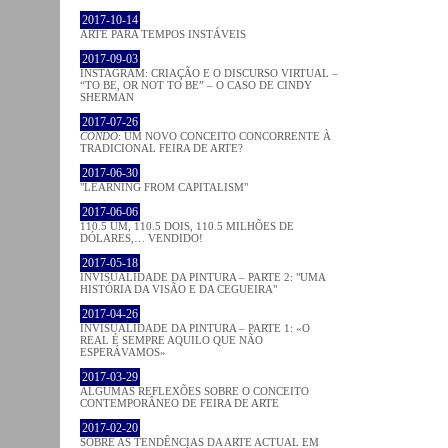
2017-10-14
ARTE PARA TEMPOS INSTÁVEIS
2017-09-03
INSTAGRAM: CRIAÇÃO E O DISCURSO VIRTUAL –
“TO BE, OR NOT TO BE” – O CASO DE CINDY
SHERMAN
2017-07-26
CONDO
: UM NOVO CONCEITO CONCORRENTE À
TRADICIONAL FEIRA DE ARTE?
2017-06-30
"LEARNING FROM CAPITALISM"
2017-06-06
110.5 UM, 110.5 DOIS, 110.5 MILHÕES DE
DÓLARES,… VENDIDO!
2017-05-18
INVISUALIDADE DA PINTURA – PARTE 2: "UMA
HISTÓRIA DA VISÃO E DA CEGUEIRA"
2017-04-26
INVISUALIDADE DA PINTURA – PARTE 1: «O
REAL É SEMPRE AQUILO QUE NÃO
ESPERÁVAMOS»
2017-03-29
ALGUMAS REFLEXÕES SOBRE O CONCEITO
CONTEMPORÂNEO DE FEIRA DE ARTE
2017-02-20
SOBRE AS TENDÊNCIAS DA ARTE ACTUAL EM