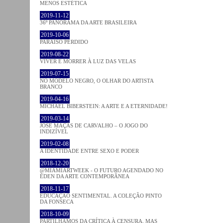
MENOS ESTÉTICA
2019-11-12
36º PANORAMA DA ARTE BRASILEIRA
2019-10-06
PARAÍSO PERDIDO
2019-08-22
VIVER E MORRER À LUZ DAS VELAS
2019-07-15
NO MODELO NEGRO, O OLHAR DO ARTISTA
BRANCO
2019-04-16
MICHAEL BIBERSTEIN: A ARTE E A ETERNIDADE!
2019-03-14
JOSÉ MAÇÃS DE CARVALHO – O JOGO DO
INDIZÍVEL
2019-02-08
A IDENTIDADE ENTRE SEXO E PODER
2018-12-20
@MIAMIARTWEEK - O FUTURO AGENDADO NO
ÉDEN DA ARTE CONTEMPORÂNEA
2018-11-17
EDUCAÇÃO SENTIMENTAL. A COLEÇÃO PINTO
DA FONSECA
2018-10-09
PARTILHAMOS DA CRÍTICA À CENSURA, MAS