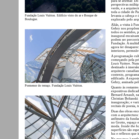
para se afirmar. Do 
perspectivas múlti
verde, e a arquitec
toda a cidade de Pa
levanta a cabeça e
Fundação Louis Vuitton. Edifício visto do ar e Bosque de
explorado pelo arqu
Boulogne.
Aliás, a visita à F
Gehry nos propõem
todos os sentidos, 
inaugural encaixam 
podem ser percorri
Fundação. A multidã
agora ter desaparec
interiores, permeáve
A programação cultu
começando pela pri
Louis Vuitton
. Num
destinado à imersã
arquitecto canadian
contexto, programa
edificado. A expos
Gehry, assinada pe
Pormenor do terraço. Fundação Louis Vuitton.
Quanto às restantes
expositivas dedicad
Bernard Arnault, na
Christian Boltanski
inauguração; e var
recitais de poesia,
Duas das obras enc
com a arquitectura:
anfiteatro da funda
no Grotto, espaço e
moda.
Inside the h
superfícies são es
luz e reflexos que 
No que toca à per