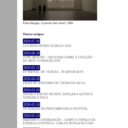
Pierre Huygue,
A journey that wasn’t
, 2005.
Outros artigos:
2026-07-30
LES RENCONTRES D'ARLES 2026
2026-06-29
TURN AROUND - UM OLHAR SOBRE A COLEÇÃO
DE ARTE FUNDAÇÃO EDP
2026-05-31
61ª BIENAL DE VENEZA -
IN MINOR KEYS
2026-04-28
LIÇÃO DE ANATOMIA
DE VIEIRA DA SILVA
2026-03-26
ADIAR O FIM DO MUNDO, DANÇAR A QUEDA E
SONHAR O SOLO
2026-02-16
10ª EDIÇÃO DO PHOTOBRUSSELS FESTIVAL
2026-01-14
HABITAR A CONTRADIÇÃO
- CORPO E ESPAÇO EM
ENERGIA CONTÍNUA. CARLOS BUNGA NO CAM