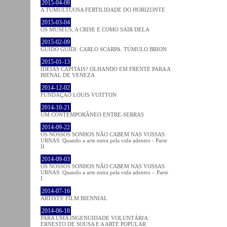
2015-04-08
A TUMULTUOSA FERTILIDADE DO HORIZONTE
2015-03-04
OS MUSEUS, A CRISE E COMO SAIR DELA
2015-02-09
GUIDO GUIDI: CARLO SCARPA. TÚMULO BRION
2015-01-13
IDEIAS CAPITAIS? OLHANDO EM FRENTE PARA A
BIENAL DE VENEZA
2014-12-02
FUNDAÇÃO LOUIS VUITTON
2014-10-21
UM CONTEMPORÂNEO ENTRE-SERRAS
2014-09-22
OS NOSSOS SONHOS NÃO CABEM NAS VOSSAS
URNAS: Quando a arte entra pela vida adentro - Parte
II
2014-09-03
OS NOSSOS SONHOS NÃO CABEM NAS VOSSAS
URNAS: Quando a arte entra pela vida adentro – Parte
I
2014-07-16
ARTISTS' FILM BIENNIAL
2014-06-18
PARA UMA INGENUIDADE VOLUNTÁRIA:
ERNESTO DE SOUSA E A ARTE POPULAR