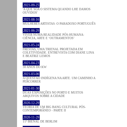
2021-09-25
'A QUE SOA O SISTEMA QUANDO LHE DAMOS
OUVIDOS'
2021-08-16
MULHERES ARTISTAS: O PARADOXO PORTUGUÊS
2021-06-29
VIVER NUMA REALIDADE PÓS-HUMANA:
CIÊNCIA, ARTE E ‘OUTRAMENTOS’
2021-05-24
FRESTAS, UMA TRIENAL PROJETADA EM
COLETIVIDADE. ENTREVISTA COM DIANE LINA
E BEATRIZ LEMOS
2021-04-23
30 ANOS DO KW
2021-03-06
A QUESTÃO INDÍGENA NA ARTE. UM CAMINHO A
PERCORRER
2021-01-30
DUAS EXPOSIÇÕES NO PORTO E MUITOS
ARQUIVOS SOBRE A CIDADE
2020-12-29
TEORIA DE UM BIG BANG CULTURAL PÓS-
CONTEMPORÂNEO - PARTE II
2020-11-29
11ª BIENAL DE BERLIM