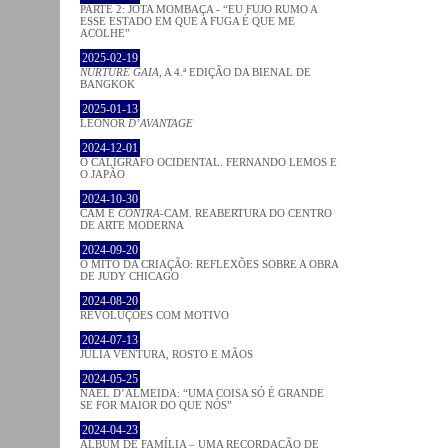
PARTE 2: JOTA MOMBAÇA - “EU FUJO RUMO A
ESSE ESTADO EM QUE A FUGA É QUE ME
ACOLHE”
2025-02-19
NURTURE GAIA
, A 4.ª EDIÇÃO DA BIENAL DE
BANGKOK
2025-01-13
LEONOR
D’AVANTAGE
2024-12-01
O CALÍGRAFO OCIDENTAL. FERNANDO LEMOS E
O JAPÃO
2024-10-30
CAM E
CONTRA
-CAM. REABERTURA DO CENTRO
DE ARTE MODERNA
2024-09-20
O MITO DA CRIAÇÃO: REFLEXÕES SOBRE A OBRA
DE JUDY CHICAGO
2024-08-20
REVOLUÇÕES COM MOTIVO
2024-07-13
JÚLIA VENTURA, ROSTO E MÃOS
2024-05-25
NAEL D’ALMEIDA: “UMA COISA SÓ É GRANDE
SE FOR MAIOR DO QUE NÓS”
2024-04-23
ÁLBUM DE FAMÍLIA – UMA RECORDAÇÃO DE