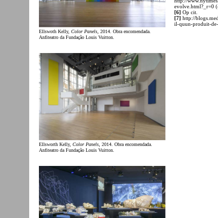
http://www.nytimes
evolve.html?_r=0 (
[6]
Op cit.
[7]
http://blogs.med
il-quun-produit-de
Ellswoth Kelly,
Color Panels
, 2014. Obra encomendada.
Anfiteatro da Fundação Louis Vuitton.
Ellsworth Kelly,
Color Panels
, 2014. Obra encomendada.
Anfiteatro da Fundação Louis Vuitton.