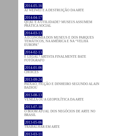
2014-05-16
AI WEIWEI E A DESTRUIÇÃO DA ARTE
2014-04-17
QUAL É A UTILIDADE? MUSEUS ASSUMEM
PRÁTICA SOCIAL
2014-03-13
A ECONOMIA DOS MUSEUS E DOS PARQUES
TEMÁTICOS, NA AMÉRICA E NA “VELHA
EUROPA”
2014-02-13
É LEGAL? ARTISTA FINALMENTE BATE
FOTÓGRAFO
2014-01-06
CHOICES
2013-09-24
PAIXÃO, FICÇÃO E DINHEIRO SEGUNDO ALAIN
BADIOU
2013-08-13
VENEZA OU A GEOPOLÍTICA DA ARTE
2013-07-10
O BOOM ATUAL DOS NEGÓCIOS DE ARTE NO
BRASIL
2013-05-06
TRABALHAR EM ARTE
2013-03-11