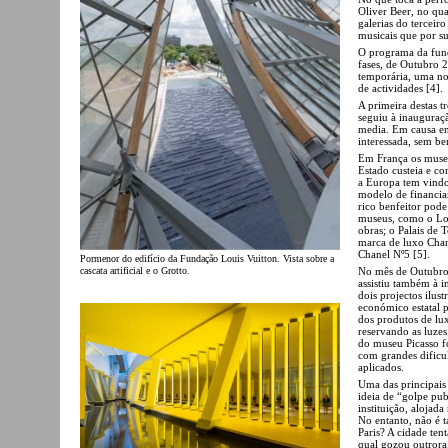
Oliver Beer, no qua
galerias do terceir
musicais que por s
O programa da fund
fases, de Outubro
temporária, uma no
de actividades [4].
A primeira destas t
seguiu à inauguraç
media. Em causa en
interessada, sem ben
Em França os museu
Estado custeia e con
a Europa tem vindo a
modelo de financia
rico benfeitor pode
museus, como o Lo
obras; o Palais de 
marca de luxo Chan
Chanel Nº5 [5].
Pormenor do edifício da Fundação Louis Vuitton. Vista sobre a
No mês de Outubro,
cascata artificial e o Grotto.
assistiu também à 
dois projectos ilu
económico estatal p
dos produtos de lu
reservando as luzes
do museu Picasso fo
com grandes dificul
aplicados.
Uma das principais 
ideia de “golpe pub
instituição, aloja
No entanto, não é 
Paris? A cidade ten
qual gozou outrora.