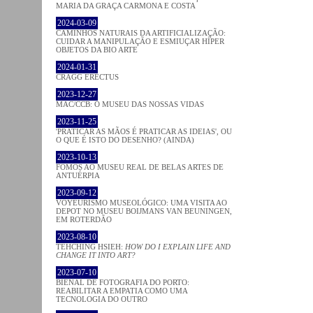
MARIA DA GRAÇA CARMONA E COSTA
2024-03-09
CAMINHOS NATURAIS DA ARTIFICIALIZAÇÃO:
CUIDAR A MANIPULAÇÃO E ESMIUÇAR HÍPER
OBJETOS DA BIO ARTE
2024-01-31
CRAGG ERECTUS
2023-12-27
MAC/CCB: O MUSEU DAS NOSSAS VIDAS
2023-11-25
'PRATICAR AS MÃOS É PRATICAR AS IDEIAS', OU
O QUE É ISTO DO DESENHO? (AINDA)
2023-10-13
FOMOS AO MUSEU REAL DE BELAS ARTES DE
ANTUÉRPIA
2023-09-12
VOYEURISMO MUSEOLÓGICO: UMA VISITA AO
DEPOT NO MUSEU BOIJMANS VAN BEUNINGEN,
EM ROTERDÃO
2023-08-10
TEHCHING HSIEH:
HOW DO I EXPLAIN LIFE AND
CHANGE IT INTO ART?
2023-07-10
BIENAL DE FOTOGRAFIA DO PORTO:
REABILITAR A EMPATIA COMO UMA
TECNOLOGIA DO OUTRO