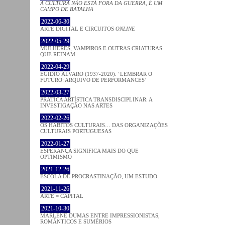
A CULTURA NÃO ESTÁ FORA DA GUERRA, É UM
CAMPO DE BATALHA
2022-06-30
ARTE DIGITAL E CIRCUITOS
ONLINE
2022-05-29
MULHERES, VAMPIROS E OUTRAS CRIATURAS
QUE REINAM
2022-04-29
EGÍDIO ÁLVARO (1937-2020). ‘LEMBRAR O
FUTURO: ARQUIVO DE PERFORMANCES’
2022-03-27
PRATICA ARTÍSTICA TRANSDISCIPLINAR: A
INVESTIGAÇÃO NAS ARTES
2022-02-26
OS HÁBITOS CULTURAIS… DAS ORGANIZAÇÕES
CULTURAIS PORTUGUESAS
2022-01-27
ESPERANÇA SIGNIFICA MAIS DO QUE
OPTIMISMO
2021-12-26
ESCOLA DE PROCRASTINAÇÃO, UM ESTUDO
2021-11-26
ARTE = CAPITAL
2021-10-30
MARLENE DUMAS ENTRE IMPRESSIONISTAS,
ROMÂNTICOS E SUMÉRIOS