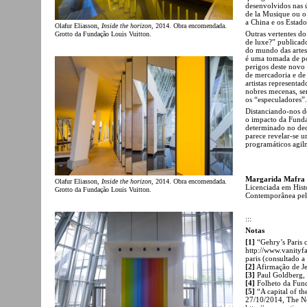
desenvolvidos nas 
de la Musique ou o
a China e os Estado
Olafur Eliasson,
Inside the horizon
, 2014. Obra encomendada.
Outras vertentes do
Grotto da Fundação Louis Vuitton.
de luxe?” publicado
do mundo das arte
é uma tomada de po
perigos deste novo
de mercadoria e de 
artistas representa
nobres mecenas, sem
os “especuladores”.
Distanciando-nos de
o impacto da Fundaç
determinado no dec
parece revelar-se u
programáticos agilm
Margarida Mafra
Olafur Eliasson,
Inside the horizon
, 2014. Obra encomendada.
Licenciada em Hist
Grotto da Fundação Louis Vuitton.
Contemporânea pela
:::
Notas
[1]
“Gehry’s Paris 
http://www.vanityf
paris (consultado a
[2]
Afirmação de Jea
[3]
Paul Goldberg, 
[4]
Folheto da Fund
[5]
“A capital of th
27/10/2014, The 