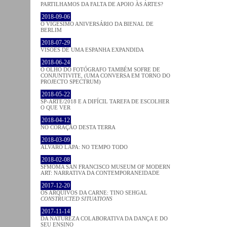
PARTILHAMOS DA FALTA DE APOIO ÀS ARTES?
2018-09-06
O VIGÉSIMO ANIVERSÁRIO DA BIENAL DE
BERLIM
2018-07-29
VISÕES DE UMA ESPANHA EXPANDIDA
2018-06-24
O OLHO DO FOTÓGRAFO TAMBÉM SOFRE DE
CONJUNTIVITE, (UMA CONVERSA EM TORNO DO
PROJECTO SPECTRUM)
2018-05-22
SP-ARTE/2018 E A DIFÍCIL TAREFA DE ESCOLHER
O QUE VER
2018-04-12
NO CORAÇÂO DESTA TERRA
2018-03-09
ÁLVARO LAPA: NO TEMPO TODO
2018-02-08
SFMOMA SAN FRANCISCO MUSEUM OF MODERN
ART: NARRATIVA DA CONTEMPORANEIDADE
2017-12-20
OS ARQUIVOS DA CARNE: TINO SEHGAL
CONSTRUCTED SITUATIONS
2017-11-14
DA NATUREZA COLABORATIVA DA DANÇA E DO
SEU ENSINO