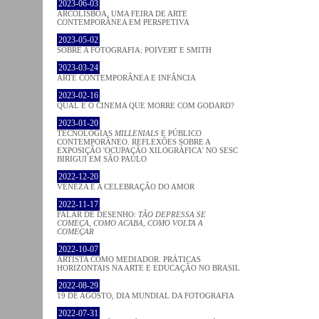
2023-06-03
ARCOLISBOA, UMA FEIRA DE ARTE
CONTEMPORÂNEA EM PERSPETIVA
2023-05-02
SOBRE A FOTOGRAFIA: POIVERT E SMITH
2023-03-24
ARTE CONTEMPORÂNEA E INFÂNCIA
2023-02-16
QUAL É O CINEMA QUE MORRE COM GODARD?
2023-01-20
TECNOLOGIAS
MILLENIALS
E PÚBLICO
CONTEMPORÂNEO. REFLEXÕES SOBRE A
EXPOSIÇÃO 'OCUPAÇÃO XILOGRÁFICA' NO SESC
BIRIGUI EM SÃO PAULO
2022-12-20
VENEZA E A CELEBRAÇÃO DO AMOR
2022-11-17
FALAR DE DESENHO:
TÃO DEPRESSA SE
COMEÇA, COMO ACABA, COMO VOLTA A
COMEÇAR
2022-10-07
ARTISTA COMO MEDIADOR. PRÁTICAS
HORIZONTAIS NA ARTE E EDUCAÇÃO NO BRASIL
2022-08-29
19 DE AGOSTO, DIA MUNDIAL DA FOTOGRAFIA
2022-07-31