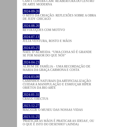
CAM E
CONTRA
-CAM. REABERTURA DO CENTRO
DE ARTE MODERNA
2024-09-20
O MITO DA CRIAÇÃO: REFLEXÕES SOBRE A OBRA
DE JUDY CHICAGO
2024-08-20
REVOLUÇÕES COM MOTIVO
2024-07-13
JÚLIA VENTURA, ROSTO E MÃOS
2024-05-25
NAEL D’ALMEIDA: “UMA COISA SÓ É GRANDE
SE FOR MAIOR DO QUE NÓS”
2024-04-23
ÁLBUM DE FAMÍLIA – UMA RECORDAÇÃO DE
MARIA DA GRAÇA CARMONA E COSTA
2024-03-09
CAMINHOS NATURAIS DA ARTIFICIALIZAÇÃO:
CUIDAR A MANIPULAÇÃO E ESMIUÇAR HÍPER
OBJETOS DA BIO ARTE
2024-01-31
CRAGG ERECTUS
2023-12-27
MAC/CCB: O MUSEU DAS NOSSAS VIDAS
2023-11-25
'PRATICAR AS MÃOS É PRATICAR AS IDEIAS', OU
O QUE É ISTO DO DESENHO? (AINDA)