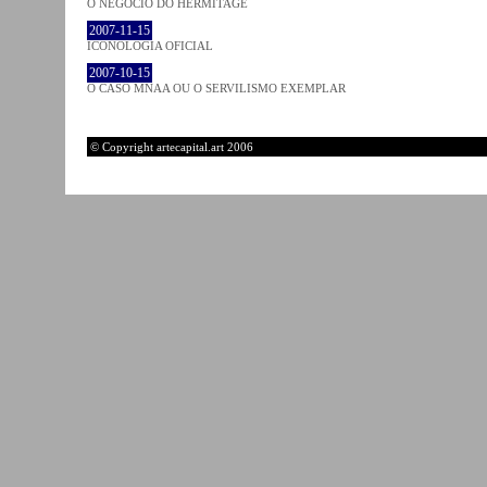
O NEGÓCIO DO HERMITAGE
2007-11-15
ICONOLOGIA OFICIAL
2007-10-15
O CASO MNAA OU O SERVILISMO EXEMPLAR
© Copyright artecapital.art 2006