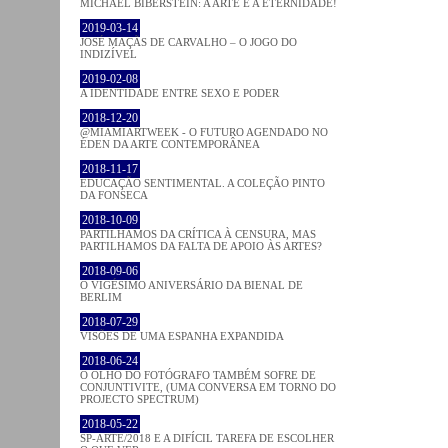
MICHAEL BIBERSTEIN: A ARTE E A ETERNIDADE!
2019-03-14
JOSÉ MAÇÃS DE CARVALHO – O JOGO DO
INDIZÍVEL
2019-02-08
A IDENTIDADE ENTRE SEXO E PODER
2018-12-20
@MIAMIARTWEEK - O FUTURO AGENDADO NO
ÉDEN DA ARTE CONTEMPORÂNEA
2018-11-17
EDUCAÇÃO SENTIMENTAL. A COLEÇÃO PINTO
DA FONSECA
2018-10-09
PARTILHAMOS DA CRÍTICA À CENSURA, MAS
PARTILHAMOS DA FALTA DE APOIO ÀS ARTES?
2018-09-06
O VIGÉSIMO ANIVERSÁRIO DA BIENAL DE
BERLIM
2018-07-29
VISÕES DE UMA ESPANHA EXPANDIDA
2018-06-24
O OLHO DO FOTÓGRAFO TAMBÉM SOFRE DE
CONJUNTIVITE, (UMA CONVERSA EM TORNO DO
PROJECTO SPECTRUM)
2018-05-22
SP-ARTE/2018 E A DIFÍCIL TAREFA DE ESCOLHER