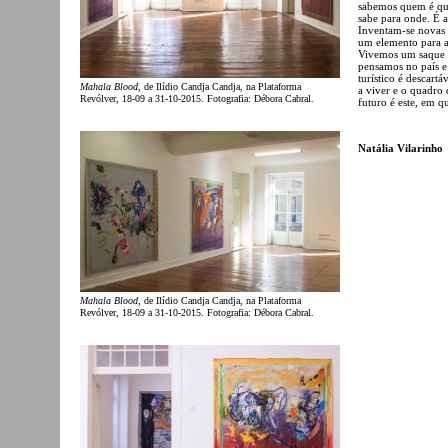
sabemos quem é que
sabe para onde. É 
Inventam-se novas 
um elemento para ad
Vivemos um saque s
pensamos no país e
turístico é descart
Mahala Blood
, de Ilídio Candja Candja, na Plataforma
a viver e o quadro 
Revólver, 18-09 a 31-10-2015. Fotografia: Débora Cabral.
futuro é este, em 
Natália Vilarinho
Mahala Blood
, de Ilídio Candja Candja, na Plataforma
Revólver, 18-09 a 31-10-2015. Fotografia: Débora Cabral.