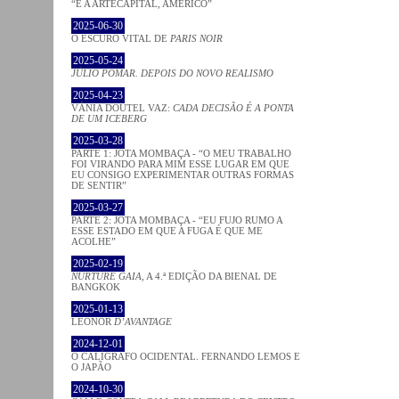
“É A ARTECAPITAL, AMÉRICO”
2025-06-30
O ESCURO VITAL DE
PARIS NOIR
2025-05-24
JÚLIO POMAR. DEPOIS DO NOVO REALISMO
2025-04-23
VÂNIA DOUTEL VAZ:
CADA DECISÃO É A PONTA
DE UM ICEBERG
2025-03-28
PARTE 1: JOTA MOMBAÇA - “O MEU TRABALHO
FOI VIRANDO PARA MIM ESSE LUGAR EM QUE
EU CONSIGO EXPERIMENTAR OUTRAS FORMAS
DE SENTIR”
2025-03-27
PARTE 2: JOTA MOMBAÇA - “EU FUJO RUMO A
ESSE ESTADO EM QUE A FUGA É QUE ME
ACOLHE”
2025-02-19
NURTURE GAIA
, A 4.ª EDIÇÃO DA BIENAL DE
BANGKOK
2025-01-13
LEONOR
D’AVANTAGE
2024-12-01
O CALÍGRAFO OCIDENTAL. FERNANDO LEMOS E
O JAPÃO
2024-10-30