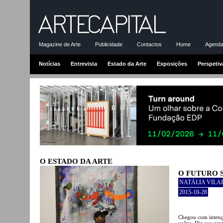
Magazine de Arte
Publicidade
Contactos
Home
Agenda-
Notícias
Entrevista
Estado da Arte
Exposições
Perspetiv
O ESTADO DA ARTE
O FUTURO 
NATÁLIA VILA
2015-10-28
Chegou com intençõ
voltas. Diz que pin