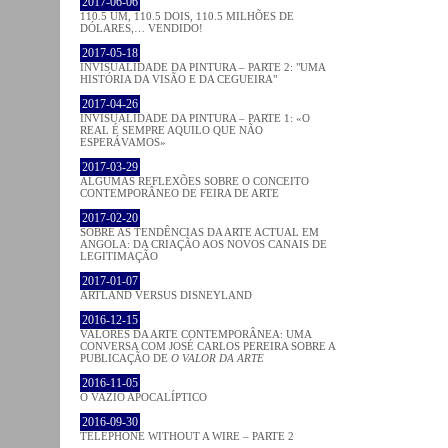
2017-06-06
110.5 UM, 110.5 DOIS, 110.5 MILHÕES DE
DÓLARES,… VENDIDO!
2017-05-18
INVISUALIDADE DA PINTURA – PARTE 2: "UMA
HISTÓRIA DA VISÃO E DA CEGUEIRA"
2017-04-26
INVISUALIDADE DA PINTURA – PARTE 1: «O
REAL É SEMPRE AQUILO QUE NÃO
ESPERÁVAMOS»
2017-03-29
ALGUMAS REFLEXÕES SOBRE O CONCEITO
CONTEMPORÂNEO DE FEIRA DE ARTE
2017-02-20
SOBRE AS TENDÊNCIAS DA ARTE ACTUAL EM
ANGOLA: DA CRIAÇÃO AOS NOVOS CANAIS DE
LEGITIMAÇÃO
2017-01-07
ARTLAND VERSUS DISNEYLAND
2016-12-15
VALORES DA ARTE CONTEMPORÂNEA: UMA
CONVERSA COM JOSÉ CARLOS PEREIRA SOBRE A
PUBLICAÇÃO DE
O VALOR DA ARTE
2016-11-05
O VAZIO APOCALÍPTICO
2016-09-30
TELEPHONE WITHOUT A WIRE – PARTE 2