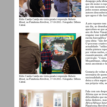
desapego pela ideia
que dá nome à expo
por este momento e
pelos nossos antepa
autores desconheci
que agora é tão fac
Ilídio Candja Candja em visita guiada à exposição
Mahala
Blood
, na Plataforma Revólver, 17-10-2015. Fotografia: Débora
A arte rupestre tem
Cabral.
um dia, ao desenhar
apercebeu-se que a
ano de Artes Visuai
resgatar esse traba
escrita hieroglífic
uma ideia: “não de
O processo criativ
actualidade: “utili
minha pintura rupe
por várias razões, 
exaustivamente, olh
convicção: “é meu d
Moçambique, olhar p
meus ancestrais e 
Gostaria de voltar
necessária de quem 
Ilídio Candja Candja em visita guiada à exposição
Mahala
nacionalidade, per
Blood
, na Plataforma Revólver, 17-10-2015. Fotografia: Débora
deixa a obra seguir
Cabral.
sua própria vida, 
Fala com um despre
Afirma que se tivess
dificuldades que m
tinha dinheiro, mas
Africa/Afrique futu
Plataforma Revólver