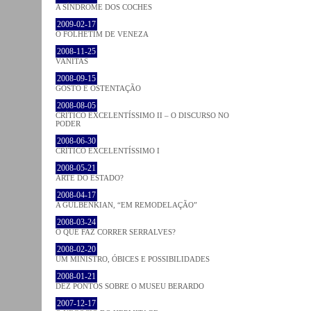
A SÍNDROME DOS COCHES
2009-02-17
O FOLHETIM DE VENEZA
2008-11-25
VANITAS
2008-09-15
GOSTO E OSTENTAÇÃO
2008-08-05
CRÍTICO EXCELENTÍSSIMO II – O DISCURSO NO
PODER
2008-06-30
CRÍTICO EXCELENTÍSSIMO I
2008-05-21
ARTE DO ESTADO?
2008-04-17
A GULBENKIAN, “EM REMODELAÇÃO”
2008-03-24
O QUE FAZ CORRER SERRALVES?
2008-02-20
UM MINISTRO, ÓBICES E POSSIBILIDADES
2008-01-21
DEZ PONTOS SOBRE O MUSEU BERARDO
2007-12-17