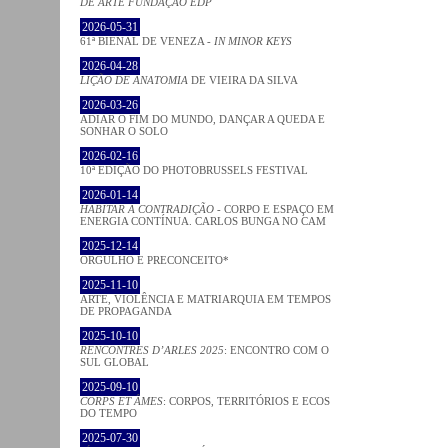
DE ARTE FUNDAÇÃO EDP
2026-05-31
61ª BIENAL DE VENEZA -
IN MINOR KEYS
2026-04-28
LIÇÃO DE ANATOMIA
DE VIEIRA DA SILVA
2026-03-26
ADIAR O FIM DO MUNDO, DANÇAR A QUEDA E
SONHAR O SOLO
2026-02-16
10ª EDIÇÃO DO PHOTOBRUSSELS FESTIVAL
2026-01-14
HABITAR A CONTRADIÇÃO
- CORPO E ESPAÇO EM
ENERGIA CONTÍNUA. CARLOS BUNGA NO CAM
2025-12-14
ORGULHO E PRECONCEITO*
2025-11-10
ARTE, VIOLÊNCIA E MATRIARQUIA EM TEMPOS
DE PROPAGANDA
2025-10-10
RENCONTRES D’ARLES 2025
: ENCONTRO COM O
SUL GLOBAL
2025-09-10
CORPS ET ÂMES
: CORPOS, TERRITÓRIOS E ECOS
DO TEMPO
2025-07-30