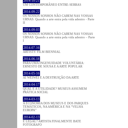
2014-10-21
UM CONTEMPORÂNEO ENTRE-SERRAS
2014-09-22
OS NOSSOS SONHOS NÃO CABEM NAS VOSSAS
URNAS: Quando a arte entra pela vida adentro - Parte
II
2014-09-03
OS NOSSOS SONHOS NÃO CABEM NAS VOSSAS
URNAS: Quando a arte entra pela vida adentro – Parte
I
2014-07-16
ARTISTS' FILM BIENNIAL
2014-06-18
PARA UMA INGENUIDADE VOLUNTÁRIA:
ERNESTO DE SOUSA E A ARTE POPULAR
2014-05-16
AI WEIWEI E A DESTRUIÇÃO DA ARTE
2014-04-17
QUAL É A UTILIDADE? MUSEUS ASSUMEM
PRÁTICA SOCIAL
2014-03-13
A ECONOMIA DOS MUSEUS E DOS PARQUES
TEMÁTICOS, NA AMÉRICA E NA “VELHA
EUROPA”
2014-02-13
É LEGAL? ARTISTA FINALMENTE BATE
FOTÓGRAFO