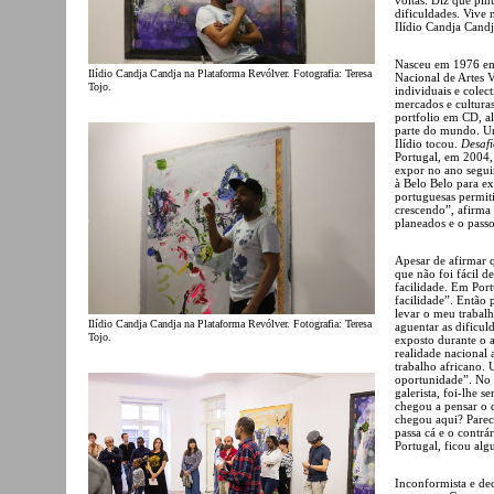
dificuldades. Vive
Ilídio Candja Candj
Nasceu em 1976 em
Ilídio Candja Candja na Plataforma Revólver. Fotografia: Teresa
Nacional de Artes 
Tojo.
individuais e colec
mercados e cultura
portfolio em CD, a
parte do mundo. Um
Ilídio tocou.
Desafi
Portugal, em 2004, 
expor no ano segui
à Belo Belo para e
portuguesas permit
crescendo”, afirma 
planeados e o passo
Apesar de afirmar 
que não foi fácil 
facilidade. Em Port
facilidade”. Então 
levar o meu trabalh
Ilídio Candja Candja na Plataforma Revólver. Fotografia: Teresa
aguentar as dificuld
Tojo.
exposto durante o 
realidade nacional
trabalho africano.
oportunidade”. No 
galerista, foi-lhe s
chegou a pensar o 
chegou aqui? Parece
passa cá e o contrá
Portugal, ficou al
Inconformista e dec