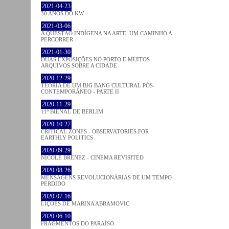
2021-04-23
30 ANOS DO KW
2021-03-06
A QUESTÃO INDÍGENA NA ARTE. UM CAMINHO A
PERCORRER
2021-01-30
DUAS EXPOSIÇÕES NO PORTO E MUITOS
ARQUIVOS SOBRE A CIDADE
2020-12-29
TEORIA DE UM BIG BANG CULTURAL PÓS-
CONTEMPORÂNEO - PARTE II
2020-11-29
11ª BIENAL DE BERLIM
2020-10-27
CRITICAL ZONES - OBSERVATORIES FOR
EARTHLY POLITICS
2020-09-29
NICOLE BRENEZ - CINEMA REVISITED
2020-08-26
MENSAGENS REVOLUCIONÁRIAS DE UM TEMPO
PERDIDO
2020-07-16
LIÇÕES DE MARINA ABRAMOVIC
2020-06-10
FRAGMENTOS DO PARAÍSO