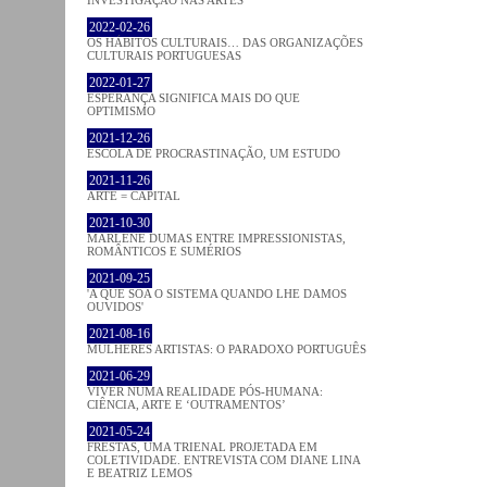
2022-02-26
OS HÁBITOS CULTURAIS… DAS ORGANIZAÇÕES
CULTURAIS PORTUGUESAS
2022-01-27
ESPERANÇA SIGNIFICA MAIS DO QUE
OPTIMISMO
2021-12-26
ESCOLA DE PROCRASTINAÇÃO, UM ESTUDO
2021-11-26
ARTE = CAPITAL
2021-10-30
MARLENE DUMAS ENTRE IMPRESSIONISTAS,
ROMÂNTICOS E SUMÉRIOS
2021-09-25
'A QUE SOA O SISTEMA QUANDO LHE DAMOS
OUVIDOS'
2021-08-16
MULHERES ARTISTAS: O PARADOXO PORTUGUÊS
2021-06-29
VIVER NUMA REALIDADE PÓS-HUMANA:
CIÊNCIA, ARTE E ‘OUTRAMENTOS’
2021-05-24
FRESTAS, UMA TRIENAL PROJETADA EM
COLETIVIDADE. ENTREVISTA COM DIANE LINA
E BEATRIZ LEMOS