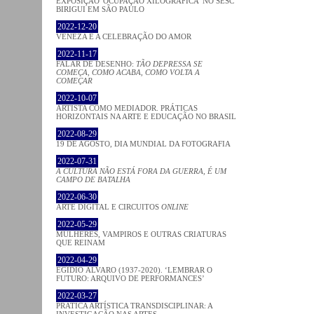
EXPOSIÇÃO 'OCUPAÇÃO XILOGRÁFICA' NO SESC
BIRIGUI EM SÃO PAULO
2022-12-20
VENEZA E A CELEBRAÇÃO DO AMOR
2022-11-17
FALAR DE DESENHO:
TÃO DEPRESSA SE
COMEÇA, COMO ACABA, COMO VOLTA A
COMEÇAR
2022-10-07
ARTISTA COMO MEDIADOR. PRÁTICAS
HORIZONTAIS NA ARTE E EDUCAÇÃO NO BRASIL
2022-08-29
19 DE AGOSTO, DIA MUNDIAL DA FOTOGRAFIA
2022-07-31
A CULTURA NÃO ESTÁ FORA DA GUERRA, É UM
CAMPO DE BATALHA
2022-06-30
ARTE DIGITAL E CIRCUITOS
ONLINE
2022-05-29
MULHERES, VAMPIROS E OUTRAS CRIATURAS
QUE REINAM
2022-04-29
EGÍDIO ÁLVARO (1937-2020). ‘LEMBRAR O
FUTURO: ARQUIVO DE PERFORMANCES’
2022-03-27
PRATICA ARTÍSTICA TRANSDISCIPLINAR: A
INVESTIGAÇÃO NAS ARTES