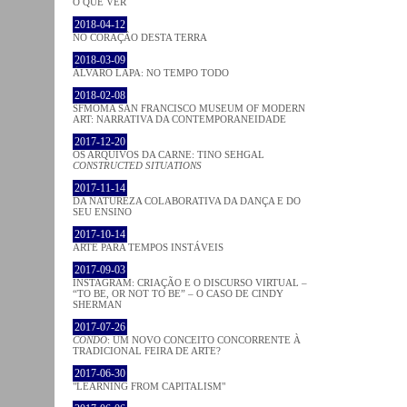
O QUE VER
2018-04-12
NO CORAÇÂO DESTA TERRA
2018-03-09
ÁLVARO LAPA: NO TEMPO TODO
2018-02-08
SFMOMA SAN FRANCISCO MUSEUM OF MODERN
ART: NARRATIVA DA CONTEMPORANEIDADE
2017-12-20
OS ARQUIVOS DA CARNE: TINO SEHGAL
CONSTRUCTED SITUATIONS
2017-11-14
DA NATUREZA COLABORATIVA DA DANÇA E DO
SEU ENSINO
2017-10-14
ARTE PARA TEMPOS INSTÁVEIS
2017-09-03
INSTAGRAM: CRIAÇÃO E O DISCURSO VIRTUAL –
“TO BE, OR NOT TO BE” – O CASO DE CINDY
SHERMAN
2017-07-26
CONDO
: UM NOVO CONCEITO CONCORRENTE À
TRADICIONAL FEIRA DE ARTE?
2017-06-30
"LEARNING FROM CAPITALISM"