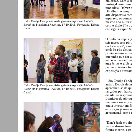
era capaz. Com a ce
Portugal como um d
uma ideia: “talvez 
Dividindo o tempo e
arte dispostas a re
esperava, os conta
Ilídio Candja Candja em visita guiada à exposição
Mahala
mesmo ano outra e
Blood
, na Plataforma Revólver, 17-10-2015. Fotografia: Débora
com o título
The ga
Cabral.
conseguia expor
In
O título da exposi
seis meses sem pint
ou três cores”, e u
período pós-eleito
prisão assume a pre
que tinha que dar a
tentar o mercado n
mas foi com a Unix
pequeno texto e im
exposição e fizera
Ilídio Candja Cand
atrás”. Depois de in
Ilídio Candja Candja em visita guiada à exposição
Mahala
apercebeu-se de que
Blood
, na Plataforma Revólver, 17-10-2015. Fotografia: Débora
lançados por france
Cabral.
emails. As respost
Lumieres de Afrique
me numa rua e porta
está a investir em 
exposição já marca
apresentará, como g
“Don’t fuck my dre
na Plataforma Revól
futuro incerto, ess