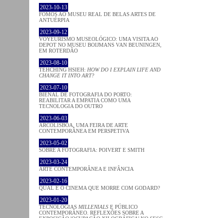
2023-10-13
FOMOS AO MUSEU REAL DE BELAS ARTES DE
ANTUÉRPIA
2023-09-12
VOYEURISMO MUSEOLÓGICO: UMA VISITA AO
DEPOT NO MUSEU BOIJMANS VAN BEUNINGEN,
EM ROTERDÃO
2023-08-10
TEHCHING HSIEH:
HOW DO I EXPLAIN LIFE AND
CHANGE IT INTO ART?
2023-07-10
BIENAL DE FOTOGRAFIA DO PORTO:
REABILITAR A EMPATIA COMO UMA
TECNOLOGIA DO OUTRO
2023-06-03
ARCOLISBOA, UMA FEIRA DE ARTE
CONTEMPORÂNEA EM PERSPETIVA
2023-05-02
SOBRE A FOTOGRAFIA: POIVERT E SMITH
2023-03-24
ARTE CONTEMPORÂNEA E INFÂNCIA
2023-02-16
QUAL É O CINEMA QUE MORRE COM GODARD?
2023-01-20
TECNOLOGIAS
MILLENIALS
E PÚBLICO
CONTEMPORÂNEO. REFLEXÕES SOBRE A