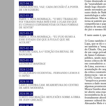
Como doutorado em 
2025-04-23
da “neutralidade a
desde logo discutíve
VÂNIA DOUTEL VAZ:
CADA DECISÃO É A PONTA
sendo necessário 
DE UM ICEBERG
outro título de Nat
metodologia e sobr
2025-03-28
desconhecer. Mas sej
PARTE 1: JOTA MOMBAÇA - “O MEU TRABALHO
torna-se patente q
FOI VIRANDO PARA MIM ESSE LUGAR EM QUE
competências e pap
EU CONSIGO EXPERIMENTAR OUTRAS FORMAS
objecto de uma anál
DE SENTIR”
do júri o mesmo Ale
2025-03-27
E tanto assim é, qu
PARTE 2: JOTA MOMBAÇA - “EU FUJO RUMO A
ESSE ESTADO EM QUE A FUGA É QUE ME
1) Como também é s
ACOLHE”
Lapa, que se dá o c
ser também a “temp
2025-02-19
do Chiado. Ora, par
NURTURE GAIA
, A 4.ª EDIÇÃO DA BIENAL DE
de um cargo privad
BANGKOK
de James Coleman e
público, sendo mes
2025-01-13
textos críticos de 
em contraditório a 
LEONOR
D’AVANTAGE
de Lima, escreveu 
acumulação de carg
2024-12-01
da crítica construt
O CALÍGRAFO OCIDENTAL. FERNANDO LEMOS E
democracia - tais s
O JAPÃO
12-05). Como se ve
“inequívoca promisc
2024-10-30
menos a dado momen
CAM E
CONTRA
-CAM. REABERTURA DO CENTRO
algumas promiscuid
DE ARTE MODERNA
Moura Guedes aband
ter aberto uma exp
2024-09-20
inconsistência da a
O MITO DA CRIAÇÃO: REFLEXÕES SOBRE A OBRA
frontalmente abord
DE JUDY CHICAGO
assessor cultural d
Alexandre Melo é 
2024-08-20