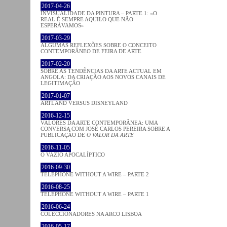
2017-04-26
INVISUALIDADE DA PINTURA – PARTE 1: «O
REAL É SEMPRE AQUILO QUE NÃO
ESPERÁVAMOS»
2017-03-29
ALGUMAS REFLEXÕES SOBRE O CONCEITO
CONTEMPORÂNEO DE FEIRA DE ARTE
2017-02-20
SOBRE AS TENDÊNCIAS DA ARTE ACTUAL EM
ANGOLA: DA CRIAÇÃO AOS NOVOS CANAIS DE
LEGITIMAÇÃO
2017-01-07
ARTLAND VERSUS DISNEYLAND
2016-12-15
VALORES DA ARTE CONTEMPORÂNEA: UMA
CONVERSA COM JOSÉ CARLOS PEREIRA SOBRE A
PUBLICAÇÃO DE
O VALOR DA ARTE
2016-11-05
O VAZIO APOCALÍPTICO
2016-09-30
TELEPHONE WITHOUT A WIRE – PARTE 2
2016-08-25
TELEPHONE WITHOUT A WIRE – PARTE 1
2016-06-24
COLECCIONADORES NA ARCO LISBOA
2016-05-17