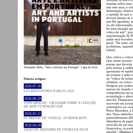
ensaísta sobre uma 
arte sem aura, a cr
delimitação relativ
a opinião de que a a
deveria limitar-se 
que lhe agradam, se
ou até relacionadas
há uma situação g
crítica de arte”, p
argumentação de Per
assim será reconhe
geral: “De resto, so
problemas, seguindo
(
idem
).
Que critica o crític
(que assim nomeio 
pensar que deveria 
Alexandre Melo, “Arte e Artistas em Portugal”. Capa do livro.
pelo menos a cadên
apresentar-se també
de nomear e selecc
na “crítica da músi
Outros artigos:
obstante, na crítica
designar por prática
2026-07-30
actores do mundo da
LES RENCONTRES D'ARLES 2026
competências em pa
acumulação e alte
2026-06-29
marché
, Flammarion
TURN AROUND - UM OLHAR SOBRE A COLEÇÃO
escrevem em jornais
DE ARTE FUNDAÇÃO EDP
comissários ou cur
Pierre Bourdieu, a 
2026-05-31
dos “bens simbólic
particularmente di
61ª BIENAL DE VENEZA -
IN MINOR KEYS
alternância de papé
exercida de um modo
2026-04-28
financeiros, se pod
LIÇÃO DE ANATOMIA
DE VIEIRA DA SILVA
régulée” (Mathieu