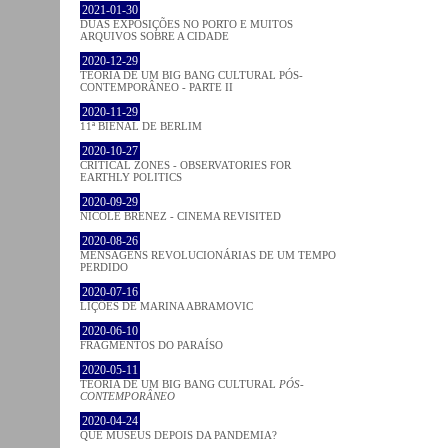
2021-01-30
DUAS EXPOSIÇÕES NO PORTO E MUITOS
ARQUIVOS SOBRE A CIDADE
2020-12-29
TEORIA DE UM BIG BANG CULTURAL PÓS-
CONTEMPORÂNEO - PARTE II
2020-11-29
11ª BIENAL DE BERLIM
2020-10-27
CRITICAL ZONES - OBSERVATORIES FOR
EARTHLY POLITICS
2020-09-29
NICOLE BRENEZ - CINEMA REVISITED
2020-08-26
MENSAGENS REVOLUCIONÁRIAS DE UM TEMPO
PERDIDO
2020-07-16
LIÇÕES DE MARINA ABRAMOVIC
2020-06-10
FRAGMENTOS DO PARAÍSO
2020-05-11
TEORIA DE UM BIG BANG CULTURAL
PÓS-
CONTEMPORÂNEO
2020-04-24
QUE MUSEUS DEPOIS DA PANDEMIA?