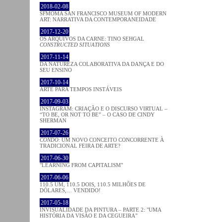
2018-02-08
SFMOMA SAN FRANCISCO MUSEUM OF MODERN
ART: NARRATIVA DA CONTEMPORANEIDADE
2017-12-20
OS ARQUIVOS DA CARNE: TINO SEHGAL
CONSTRUCTED SITUATIONS
2017-11-14
DA NATUREZA COLABORATIVA DA DANÇA E DO
SEU ENSINO
2017-10-14
ARTE PARA TEMPOS INSTÁVEIS
2017-09-03
INSTAGRAM: CRIAÇÃO E O DISCURSO VIRTUAL –
“TO BE, OR NOT TO BE” – O CASO DE CINDY
SHERMAN
2017-07-26
CONDO
: UM NOVO CONCEITO CONCORRENTE À
TRADICIONAL FEIRA DE ARTE?
2017-06-30
"LEARNING FROM CAPITALISM"
2017-06-06
110.5 UM, 110.5 DOIS, 110.5 MILHÕES DE
DÓLARES,… VENDIDO!
2017-05-18
INVISUALIDADE DA PINTURA – PARTE 2: "UMA
HISTÓRIA DA VISÃO E DA CEGUEIRA"