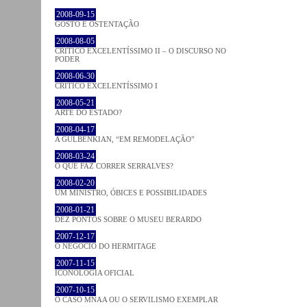
2008-09-15
GOSTO E OSTENTAÇÃO
2008-08-05
CRÍTICO EXCELENTÍSSIMO II – O DISCURSO NO
PODER
2008-06-30
CRÍTICO EXCELENTÍSSIMO I
2008-05-21
ARTE DO ESTADO?
2008-04-17
A GULBENKIAN, “EM REMODELAÇÃO”
2008-03-24
O QUE FAZ CORRER SERRALVES?
2008-02-20
UM MINISTRO, ÓBICES E POSSIBILIDADES
2008-01-21
DEZ PONTOS SOBRE O MUSEU BERARDO
2007-12-17
O NEGÓCIO DO HERMITAGE
2007-11-15
ICONOLOGIA OFICIAL
2007-10-15
O CASO MNAA OU O SERVILISMO EXEMPLAR