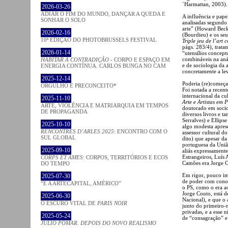
´Harmattan, 2003).
2026-03-26
ADIAR O FIM DO MUNDO, DANÇAR A QUEDA E
A influência e pape
SONHAR O SOLO
analisadas segundo 
arte” (Howard Becke
2026-02-16
(Bourdieu) e os se
10ª EDIÇÃO DO PHOTOBRUSSELS FESTIVAL
Triple jeu de l’art
págs. 283/4), trata
2026-01-14
“utensílios concep
combináveis na anál
HABITAR A CONTRADIÇÃO
- CORPO E ESPAÇO EM
e de sociologia da 
ENERGIA CONTÍNUA. CARLOS BUNGA NO CAM
concretamente a le
2025-12-14
Poderia (re)começ
ORGULHO E PRECONCEITO*
Foi notada a recent
internacional da c
2025-11-10
Arte e Artistas em 
ARTE, VIOLÊNCIA E MATRIARQUIA EM TEMPOS
doutorado em sociol
DE PROPAGANDA
diversos livros e 
Serralves) e Ellip
2025-10-10
algo modesta apres
RENCONTRES D’ARLES 2025
: ENCONTRO COM O
assessor cultural do
SUL GLOBAL
dito) que apesar da
portuguesa da Uniã
2025-09-10
aliás expressament
Estrangeiros, Luís
CORPS ET ÂMES
: CORPOS, TERRITÓRIOS E ECOS
Camões era Jorge C
DO TEMPO
Em rigor, pouco im
2025-07-30
de poder com conot
“É A ARTECAPITAL, AMÉRICO”
o PS, como o era 
Jorge Couto, está d
2025-06-30
Nacional), e que o 
O ESCURO VITAL DE
PARIS NOIR
junto do primeiro-
privadas, e a esse
2025-05-24
de “consagração” e
JÚLIO POMAR. DEPOIS DO NOVO REALISMO