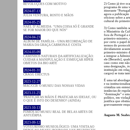
2) Como já tive oca
REVOLUÇÕES COM MOTIVO
programa de uma vi
itinerante “Portuga
2024-07-13
agora a publicação
JÚLIA VENTURA, ROSTO E MÃOS
oficioso sobre a ar
cultural do primeir
2024-05-25
NAEL D’ALMEIDA: “UMA COISA SÓ É GRANDE
3) Como também se
SE FOR MAIOR DO QUE NÓS”
o Ministério da Cul
fora de Portugal a 
2024-04-23
primeiro-ministro, 
ÁLBUM DE FAMÍLIA – UMA RECORDAÇÃO DE
por certo o papel d
MARIA DA GRAÇA CARMONA E COSTA
termos do protocolo
devidamente acautel
2024-03-09
primeiro-ministro d
a integrar a Admini
CAMINHOS NATURAIS DA ARTIFICIALIZAÇÃO:
ele [Berardo], qual
CUIDAR A MANIPULAÇÃO E ESMIUÇAR HÍPER
caso como este não
OBJETOS DA BIO ARTE
uma designação,
in
instituição em rel
2024-01-31
cargos) se trata ta
CRAGG ERECTUS
É uma tal abordage
2023-12-27
e na institucionali
MAC/CCB: O MUSEU DAS NOSSAS VIDAS
cristaliza um ente
instâncias de regu
2023-11-25
“dominação” e uma l
'PRATICAR AS MÃOS É PRATICAR AS IDEIAS', OU
político, em violaç
O QUE É ISTO DO DESENHO? (AINDA)
justifica que obsti
gravosamente enq
2023-10-13
FOMOS AO MUSEU REAL DE BELAS ARTES DE
Augusto M. Seabr
ANTUÉRPIA
2023-09-12
VOYEURISMO MUSEOLÓGICO: UMA VISITA AO