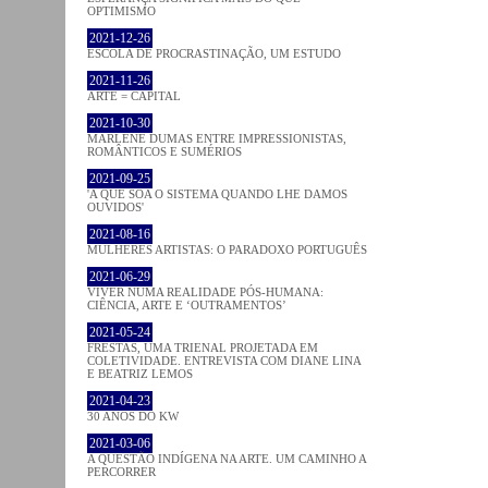
OPTIMISMO
2021-12-26
ESCOLA DE PROCRASTINAÇÃO, UM ESTUDO
2021-11-26
ARTE = CAPITAL
2021-10-30
MARLENE DUMAS ENTRE IMPRESSIONISTAS,
ROMÂNTICOS E SUMÉRIOS
2021-09-25
'A QUE SOA O SISTEMA QUANDO LHE DAMOS
OUVIDOS'
2021-08-16
MULHERES ARTISTAS: O PARADOXO PORTUGUÊS
2021-06-29
VIVER NUMA REALIDADE PÓS-HUMANA:
CIÊNCIA, ARTE E ‘OUTRAMENTOS’
2021-05-24
FRESTAS, UMA TRIENAL PROJETADA EM
COLETIVIDADE. ENTREVISTA COM DIANE LINA
E BEATRIZ LEMOS
2021-04-23
30 ANOS DO KW
2021-03-06
A QUESTÃO INDÍGENA NA ARTE. UM CAMINHO A
PERCORRER