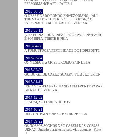
OS DESAFIOS DO EFÉMERO: CONSERVAR A
PERFORMANCE ART - PARTE 1
2015-06-06
O DESAFINADO RONDÒ ENWEZORIANO. “ALL
THE WORLD´S FUTURES” - 56ª EXPOSIÇÃO
INTERNACIONAL DE ARTE DE VENEZA
2015-05-13
A 56ª BIENAL DE VENEZA DE OKWUI ENWEZOR
É SOMBRIA, TRISTE E FEIA
2015-04-08
A TUMULTUOSA FERTILIDADE DO HORIZONTE
2015-03-04
OS MUSEUS, A CRISE E COMO SAIR DELA
2015-02-09
GUIDO GUIDI: CARLO SCARPA. TÚMULO BRION
2015-01-13
IDEIAS CAPITAIS? OLHANDO EM FRENTE PARA A
BIENAL DE VENEZA
2014-12-02
FUNDAÇÃO LOUIS VUITTON
2014-10-21
UM CONTEMPORÂNEO ENTRE-SERRAS
2014-09-22
OS NOSSOS SONHOS NÃO CABEM NAS VOSSAS
URNAS: Quando a arte entra pela vida adentro - Parte
II