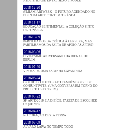
A IDENTIDADE ENTRE SEXO E PODER
2018-12-20
@MIAMIARTWEEK - O FUTURO AGENDADO NO
ÉDEN DA ARTE CONTEMPORÂNEA
2018-11-17
EDUCAÇÃO SENTIMENTAL. A COLEÇÃO PINTO
DA FONSECA
2018-10-09
PARTILHAMOS DA CRÍTICA À CENSURA, MAS
PARTILHAMOS DA FALTA DE APOIO ÀS ARTES?
2018-09-06
O VIGÉSIMO ANIVERSÁRIO DA BIENAL DE
BERLIM
2018-07-29
VISÕES DE UMA ESPANHA EXPANDIDA
2018-06-24
O OLHO DO FOTÓGRAFO TAMBÉM SOFRE DE
CONJUNTIVITE, (UMA CONVERSA EM TORNO DO
PROJECTO SPECTRUM)
2018-05-22
SP-ARTE/2018 E A DIFÍCIL TAREFA DE ESCOLHER
O QUE VER
2018-04-12
NO CORAÇÂO DESTA TERRA
2018-03-09
ÁLVARO LAPA: NO TEMPO TODO