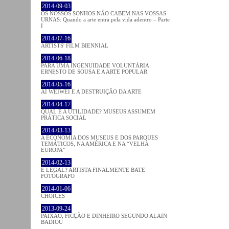
2014-09-03
OS NOSSOS SONHOS NÃO CABEM NAS VOSSAS
URNAS: Quando a arte entra pela vida adentro – Parte
I
2014-07-16
ARTISTS' FILM BIENNIAL
2014-06-18
PARA UMA INGENUIDADE VOLUNTÁRIA:
ERNESTO DE SOUSA E A ARTE POPULAR
2014-05-16
AI WEIWEI E A DESTRUIÇÃO DA ARTE
2014-04-17
QUAL É A UTILIDADE? MUSEUS ASSUMEM
PRÁTICA SOCIAL
2014-03-13
A ECONOMIA DOS MUSEUS E DOS PARQUES
TEMÁTICOS, NA AMÉRICA E NA “VELHA
EUROPA”
2014-02-13
É LEGAL? ARTISTA FINALMENTE BATE
FOTÓGRAFO
2014-01-06
CHOICES
2013-09-24
PAIXÃO, FICÇÃO E DINHEIRO SEGUNDO ALAIN
BADIOU