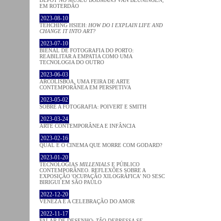
DEPOT NO MUSEU BOIJMANS VAN BEUNINGEN,
EM ROTERDÃO
2023-08-10
TEHCHING HSIEH:
HOW DO I EXPLAIN LIFE AND
CHANGE IT INTO ART?
2023-07-10
BIENAL DE FOTOGRAFIA DO PORTO:
REABILITAR A EMPATIA COMO UMA
TECNOLOGIA DO OUTRO
2023-06-03
ARCOLISBOA, UMA FEIRA DE ARTE
CONTEMPORÂNEA EM PERSPETIVA
2023-05-02
SOBRE A FOTOGRAFIA: POIVERT E SMITH
2023-03-24
ARTE CONTEMPORÂNEA E INFÂNCIA
2023-02-16
QUAL É O CINEMA QUE MORRE COM GODARD?
2023-01-20
TECNOLOGIAS
MILLENIALS
E PÚBLICO
CONTEMPORÂNEO. REFLEXÕES SOBRE A
EXPOSIÇÃO 'OCUPAÇÃO XILOGRÁFICA' NO SESC
BIRIGUI EM SÃO PAULO
2022-12-20
VENEZA E A CELEBRAÇÃO DO AMOR
2022-11-17
FALAR DE DESENHO:
TÃO DEPRESSA SE