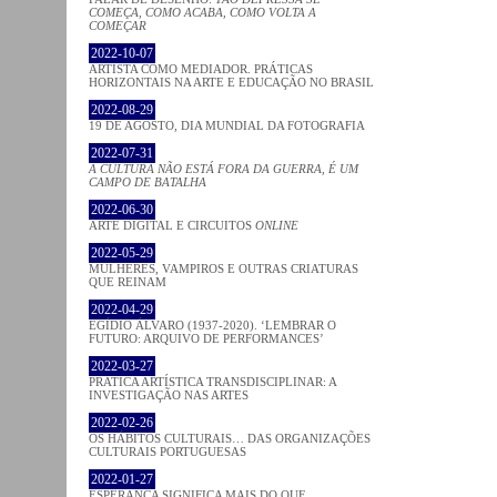
COMEÇA, COMO ACABA, COMO VOLTA A
COMEÇAR
2022-10-07
ARTISTA COMO MEDIADOR. PRÁTICAS
HORIZONTAIS NA ARTE E EDUCAÇÃO NO BRASIL
2022-08-29
19 DE AGOSTO, DIA MUNDIAL DA FOTOGRAFIA
2022-07-31
A CULTURA NÃO ESTÁ FORA DA GUERRA, É UM
CAMPO DE BATALHA
2022-06-30
ARTE DIGITAL E CIRCUITOS
ONLINE
2022-05-29
MULHERES, VAMPIROS E OUTRAS CRIATURAS
QUE REINAM
2022-04-29
EGÍDIO ÁLVARO (1937-2020). ‘LEMBRAR O
FUTURO: ARQUIVO DE PERFORMANCES’
2022-03-27
PRATICA ARTÍSTICA TRANSDISCIPLINAR: A
INVESTIGAÇÃO NAS ARTES
2022-02-26
OS HÁBITOS CULTURAIS… DAS ORGANIZAÇÕES
CULTURAIS PORTUGUESAS
2022-01-27
ESPERANÇA SIGNIFICA MAIS DO QUE