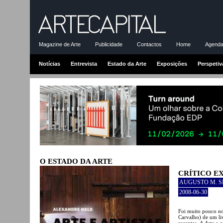
Magazine de Arte
Publicidade
Contactos
Home
Agenda-
Notícias
Entrevista
Estado da Arte
Exposições
Perspetiv
O ESTADO DA ARTE
CRÍTICO E
AUGUSTO M. 
2008-06-30
Foi muito pouco no
Carvalho) de um liv
recentes,
A Arte e 