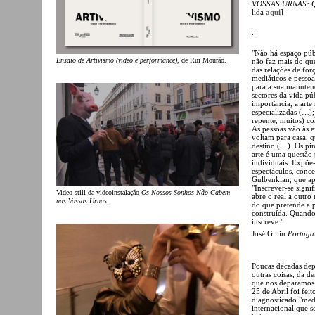
VOSSAS URNAS: Qua
lida
aqui
]
:::
"Não há espaço púb
Ensaio de Artivismo (video e performance)
, de Rui Mourão.
não faz mais do que
das relações de for
mediáticos e pesso
para a sua manuten
sectores da vida pú
importância, a arte
especializadas (…);
repente, muitos) c
As pessoas vão às e
voltam para casa, q
destino (…). Os pint
arte é uma questão 
individuais. Expõe-
espectáculos, conce
Gulbenkian, que apr
"Inscrever-se signi
Video still da videoinstalação
Os Nossos Sonhos Não Cabem
abre o real a outro
nas Vossas Urnas
.
do que pretende a p
construída. Quando
inscreve."
José Gil in
Portugal
Poucas décadas depo
outras coisas, da d
que nos deparamos
25 de Abril foi fei
diagnosticado "med
internacional que s