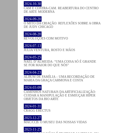
2024-10-30
CAM E
CONTRA
-CAM. REABERTURA DO CENTRO
DE ARTE MODERNA
2024-09-20
O MITO DA CRIAÇÃO: REFLEXÕES SOBRE A OBRA
DE JUDY CHICAGO
2024-08-20
REVOLUÇÕES COM MOTIVO
2024-07-13
JÚLIA VENTURA, ROSTO E MÃOS
2024-05-25
NAEL D’ALMEIDA: “UMA COISA SÓ É GRANDE
SE FOR MAIOR DO QUE NÓS”
2024-04-23
ÁLBUM DE FAMÍLIA – UMA RECORDAÇÃO DE
MARIA DA GRAÇA CARMONA E COSTA
2024-03-09
CAMINHOS NATURAIS DA ARTIFICIALIZAÇÃO:
CUIDAR A MANIPULAÇÃO E ESMIUÇAR HÍPER
OBJETOS DA BIO ARTE
2024-01-31
CRAGG ERECTUS
2023-12-27
MAC/CCB: O MUSEU DAS NOSSAS VIDAS
2023-11-25