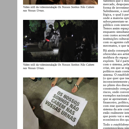
Sabemos que o mode
mercado, despojand
Video still da videoinstalação
Os Nossos Sonhos Não Cabem
forma de investimen
nas Vossas Urnas
.
Subtilmente, o neol
lógica, o qual à pa
onde a maioria opt
suborçamentam-se as
público com interes
Temos assim espaço
enquanto simultan
com custos acresci
instituições cultur
com os agentes cul
mecenatos, o que t
Há ainda consequênc
oferecidas aos arti
moldura do espaço 
expõem. Tal é part
com o sistema, pel
Video still da videoinstalação
Os Nossos Sonhos Não Cabem
crise, em que se re
nas Vossas Urnas
.
políticos mais cont
sistema. O
establis
(o que quer que iss
inconscientemente p
no plinto dos discur
construindo crenças
riscos, onde conve
exemplos nacionais 
que se apresentam 
financeiro, polític
com esse questiona
sistema da arte co
estão realmente in
que ponto vai o seu
económicos dos qua
Todo o
establishme
contemporânea não 