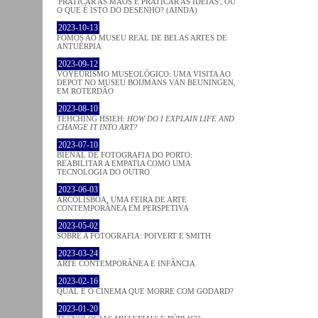
'PRATICAR AS MÃOS É PRATICAR AS IDEIAS', OU
O QUE É ISTO DO DESENHO? (AINDA)
2023-10-13
FOMOS AO MUSEU REAL DE BELAS ARTES DE
ANTUÉRPIA
2023-09-12
VOYEURISMO MUSEOLÓGICO: UMA VISITA AO
DEPOT NO MUSEU BOIJMANS VAN BEUNINGEN,
EM ROTERDÃO
2023-08-10
TEHCHING HSIEH:
HOW DO I EXPLAIN LIFE AND
CHANGE IT INTO ART?
2023-07-10
BIENAL DE FOTOGRAFIA DO PORTO:
REABILITAR A EMPATIA COMO UMA
TECNOLOGIA DO OUTRO
2023-06-03
ARCOLISBOA, UMA FEIRA DE ARTE
CONTEMPORÂNEA EM PERSPETIVA
2023-05-02
SOBRE A FOTOGRAFIA: POIVERT E SMITH
2023-03-24
ARTE CONTEMPORÂNEA E INFÂNCIA
2023-02-16
QUAL É O CINEMA QUE MORRE COM GODARD?
2023-01-20