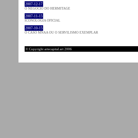
2007-12-17
O NEGÓCIO DO HERMITAGE
2007-11-15
ICONOLOGIA OFICIAL
2007-10-15
O CASO MNAA OU O SERVILISMO EXEMPLAR
© Copyright artecapital.art 2006