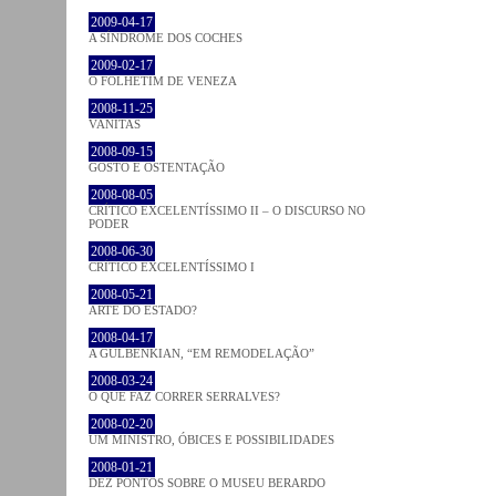
2009-04-17
A SÍNDROME DOS COCHES
2009-02-17
O FOLHETIM DE VENEZA
2008-11-25
VANITAS
2008-09-15
GOSTO E OSTENTAÇÃO
2008-08-05
CRÍTICO EXCELENTÍSSIMO II – O DISCURSO NO
PODER
2008-06-30
CRÍTICO EXCELENTÍSSIMO I
2008-05-21
ARTE DO ESTADO?
2008-04-17
A GULBENKIAN, “EM REMODELAÇÃO”
2008-03-24
O QUE FAZ CORRER SERRALVES?
2008-02-20
UM MINISTRO, ÓBICES E POSSIBILIDADES
2008-01-21
DEZ PONTOS SOBRE O MUSEU BERARDO