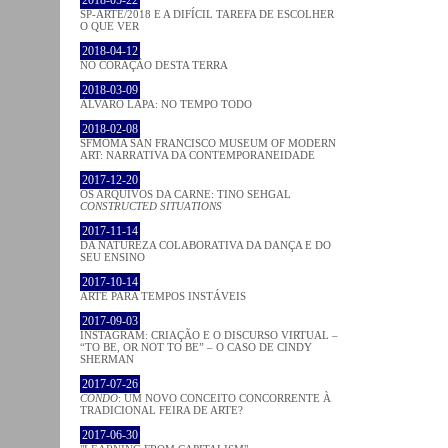
2018-05-22
SP-ARTE/2018 E A DIFÍCIL TAREFA DE ESCOLHER
O QUE VER
2018-04-12
NO CORAÇÂO DESTA TERRA
2018-03-09
ÁLVARO LAPA: NO TEMPO TODO
2018-02-08
SFMOMA SAN FRANCISCO MUSEUM OF MODERN
ART: NARRATIVA DA CONTEMPORANEIDADE
2017-12-20
OS ARQUIVOS DA CARNE: TINO SEHGAL
CONSTRUCTED SITUATIONS
2017-11-14
DA NATUREZA COLABORATIVA DA DANÇA E DO
SEU ENSINO
2017-10-14
ARTE PARA TEMPOS INSTÁVEIS
2017-09-03
INSTAGRAM: CRIAÇÃO E O DISCURSO VIRTUAL –
“TO BE, OR NOT TO BE” – O CASO DE CINDY
SHERMAN
2017-07-26
CONDO
: UM NOVO CONCEITO CONCORRENTE À
TRADICIONAL FEIRA DE ARTE?
2017-06-30