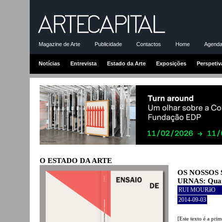
Magazine de Arte
Publicidade
Contactos
Home
Agenda-
Notícias
Entrevista
Estado da Arte
Exposições
Perspetiv
O ESTADO DA ARTE
OS NOSSOS
URNAS: Quand
RUI MOURãO
2014-09-03
[Este texto é a pri