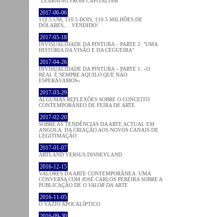
"LEARNING FROM CAPITALISM"
2017-06-06
110.5 UM, 110.5 DOIS, 110.5 MILHÕES DE
DÓLARES,… VENDIDO!
2017-05-18
INVISUALIDADE DA PINTURA – PARTE 2: "UMA
HISTÓRIA DA VISÃO E DA CEGUEIRA"
2017-04-26
INVISUALIDADE DA PINTURA – PARTE 1: «O
REAL É SEMPRE AQUILO QUE NÃO
ESPERÁVAMOS»
2017-03-29
ALGUMAS REFLEXÕES SOBRE O CONCEITO
CONTEMPORÂNEO DE FEIRA DE ARTE
2017-02-20
SOBRE AS TENDÊNCIAS DA ARTE ACTUAL EM
ANGOLA: DA CRIAÇÃO AOS NOVOS CANAIS DE
LEGITIMAÇÃO
2017-01-07
ARTLAND VERSUS DISNEYLAND
2016-12-15
VALORES DA ARTE CONTEMPORÂNEA: UMA
CONVERSA COM JOSÉ CARLOS PEREIRA SOBRE A
PUBLICAÇÃO DE
O VALOR DA ARTE
2016-11-05
O VAZIO APOCALÍPTICO
2016-09-30