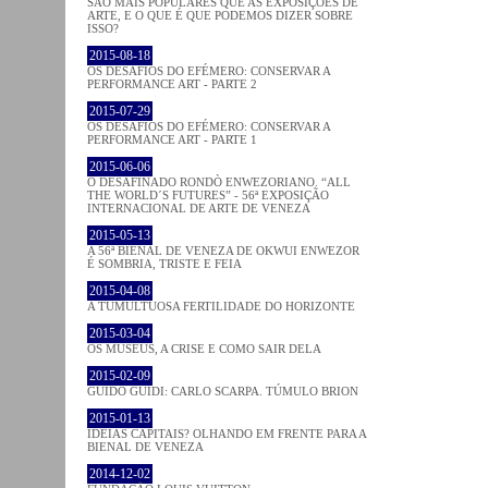
SÃO MAIS POPULARES QUE AS EXPOSIÇÕES DE
ARTE, E O QUE É QUE PODEMOS DIZER SOBRE
ISSO?
2015-08-18
OS DESAFIOS DO EFÉMERO: CONSERVAR A
PERFORMANCE ART - PARTE 2
2015-07-29
OS DESAFIOS DO EFÉMERO: CONSERVAR A
PERFORMANCE ART - PARTE 1
2015-06-06
O DESAFINADO RONDÒ ENWEZORIANO. “ALL
THE WORLD´S FUTURES” - 56ª EXPOSIÇÃO
INTERNACIONAL DE ARTE DE VENEZA
2015-05-13
A 56ª BIENAL DE VENEZA DE OKWUI ENWEZOR
É SOMBRIA, TRISTE E FEIA
2015-04-08
A TUMULTUOSA FERTILIDADE DO HORIZONTE
2015-03-04
OS MUSEUS, A CRISE E COMO SAIR DELA
2015-02-09
GUIDO GUIDI: CARLO SCARPA. TÚMULO BRION
2015-01-13
IDEIAS CAPITAIS? OLHANDO EM FRENTE PARA A
BIENAL DE VENEZA
2014-12-02