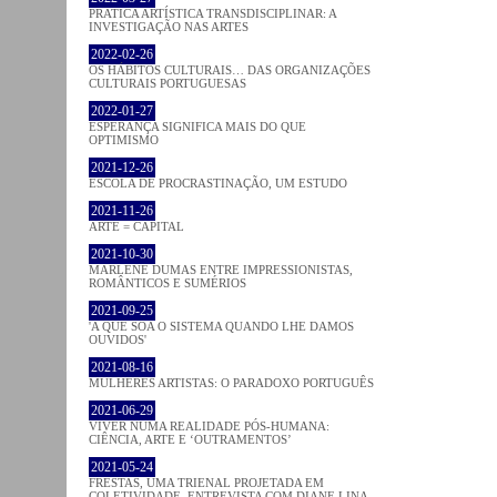
PRATICA ARTÍSTICA TRANSDISCIPLINAR: A
INVESTIGAÇÃO NAS ARTES
2022-02-26
OS HÁBITOS CULTURAIS… DAS ORGANIZAÇÕES
CULTURAIS PORTUGUESAS
2022-01-27
ESPERANÇA SIGNIFICA MAIS DO QUE
OPTIMISMO
2021-12-26
ESCOLA DE PROCRASTINAÇÃO, UM ESTUDO
2021-11-26
ARTE = CAPITAL
2021-10-30
MARLENE DUMAS ENTRE IMPRESSIONISTAS,
ROMÂNTICOS E SUMÉRIOS
2021-09-25
'A QUE SOA O SISTEMA QUANDO LHE DAMOS
OUVIDOS'
2021-08-16
MULHERES ARTISTAS: O PARADOXO PORTUGUÊS
2021-06-29
VIVER NUMA REALIDADE PÓS-HUMANA:
CIÊNCIA, ARTE E ‘OUTRAMENTOS’
2021-05-24
FRESTAS, UMA TRIENAL PROJETADA EM
COLETIVIDADE. ENTREVISTA COM DIANE LINA