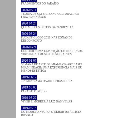
FRAGMENTOS DO PARAÍSO
2020-05-11
TEORIA DE UM BIG BANG CULTURAL
PÓS-
CONTEMPORÂNEO
2020-04-24
QUE MUSEUS DEPOIS DA PANDEMIA?
2020-03-24
FUCKIN’ GLOBO 2020 NAS ZONAS DE
DESCONFORTO
2020-02-21
ELECTRIC: UMA EXPOSIÇÃO DE REALIDADE
VIRTUAL NO MUSEU DE SERRALVES
2020-01-07
SEMANA DE ARTE DE MIAMI VIA ART BASEL
MIAMI BEACH: UMA EXPERIÊNCIA MAIS OU
MENOS ESTÉTICA
2019-11-12
36º PANORAMA DA ARTE BRASILEIRA
2019-10-06
PARAÍSO PERDIDO
2019-08-22
VIVER E MORRER À LUZ DAS VELAS
2019-07-15
NO MODELO NEGRO, O OLHAR DO ARTISTA
BRANCO