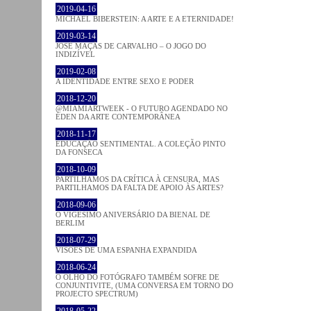
2019-04-16
MICHAEL BIBERSTEIN: A ARTE E A ETERNIDADE!
2019-03-14
JOSÉ MAÇÃS DE CARVALHO – O JOGO DO
INDIZÍVEL
2019-02-08
A IDENTIDADE ENTRE SEXO E PODER
2018-12-20
@MIAMIARTWEEK - O FUTURO AGENDADO NO
ÉDEN DA ARTE CONTEMPORÂNEA
2018-11-17
EDUCAÇÃO SENTIMENTAL. A COLEÇÃO PINTO
DA FONSECA
2018-10-09
PARTILHAMOS DA CRÍTICA À CENSURA, MAS
PARTILHAMOS DA FALTA DE APOIO ÀS ARTES?
2018-09-06
O VIGÉSIMO ANIVERSÁRIO DA BIENAL DE
BERLIM
2018-07-29
VISÕES DE UMA ESPANHA EXPANDIDA
2018-06-24
O OLHO DO FOTÓGRAFO TAMBÉM SOFRE DE
CONJUNTIVITE, (UMA CONVERSA EM TORNO DO
PROJECTO SPECTRUM)