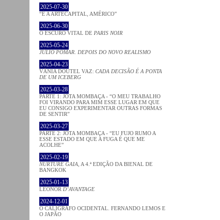
2025-07-30
“É A ARTECAPITAL, AMÉRICO”
2025-06-30
O ESCURO VITAL DE
PARIS NOIR
2025-05-24
JÚLIO POMAR. DEPOIS DO NOVO REALISMO
2025-04-23
VÂNIA DOUTEL VAZ:
CADA DECISÃO É A PONTA
DE UM ICEBERG
2025-03-28
PARTE 1: JOTA MOMBAÇA - “O MEU TRABALHO
FOI VIRANDO PARA MIM ESSE LUGAR EM QUE
EU CONSIGO EXPERIMENTAR OUTRAS FORMAS
DE SENTIR”
2025-03-27
PARTE 2: JOTA MOMBAÇA - “EU FUJO RUMO A
ESSE ESTADO EM QUE A FUGA É QUE ME
ACOLHE”
2025-02-19
NURTURE GAIA
, A 4.ª EDIÇÃO DA BIENAL DE
BANGKOK
2025-01-13
LEONOR
D’AVANTAGE
2024-12-01
O CALÍGRAFO OCIDENTAL. FERNANDO LEMOS E
O JAPÃO