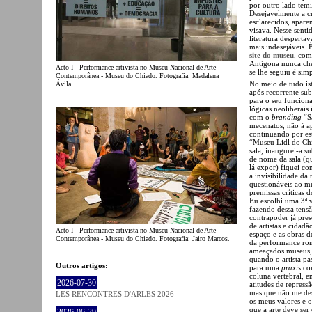
por outro lado temi
Desejavelmente a cr
esclarecidos, apare
visava. Nesse sentid
literatura desperta
mais indesejáveis. 
site do museu
, com
Antígona nunca che
Acto I - Performance artivista no Museu Nacional de Arte
se lhe seguiu é si
Contemporânea - Museu do Chiado. Fotografia: Madalena
No meio de tudo i
Ávila.
após recorrente su
para o seu funciona
lógicas neoliberais 
com o
branding
“Sa
mecenatos, não à a
continuando por es
“Museu Lidl do Chia
sala, inaugurei-a 
de nome da sala (q
lá expor) fiquei c
a invisibilidade da
questionáveis ao m
premissas críticas 
Eu escolhi uma 3ª v
fazendo dessa tens
contrapoder já pres
de artistas e cidad
Acto I - Performance artivista no Museu Nacional de Arte
espaço e as obras de
Contemporânea - Museu do Chiado. Fotografia: Jairo Marcos.
da performance rom
ameaçados museus, 
quando o artista pas
Outros artigos:
para uma
praxis
con
coluna vertebral, e
2026-07-30
atitudes de repress
mas que não me des
LES RENCONTRES D'ARLES 2026
os meus valores e 
que a arte deve ser