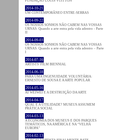
FUNDAÇÃO LOUIS VUITTON
2014-10-21
UM CONTEMPORÂNEO ENTRE-SERRAS
2014-09-22
OS NOSSOS SONHOS NÃO CABEM NAS VOSSAS
URNAS: Quando a arte entra pela vida adentro - Parte
II
2014-09-03
OS NOSSOS SONHOS NÃO CABEM NAS VOSSAS
URNAS: Quando a arte entra pela vida adentro – Parte
I
2014-07-16
ARTISTS' FILM BIENNIAL
2014-06-18
PARA UMA INGENUIDADE VOLUNTÁRIA:
ERNESTO DE SOUSA E A ARTE POPULAR
2014-05-16
AI WEIWEI E A DESTRUIÇÃO DA ARTE
2014-04-17
QUAL É A UTILIDADE? MUSEUS ASSUMEM
PRÁTICA SOCIAL
2014-03-13
A ECONOMIA DOS MUSEUS E DOS PARQUES
TEMÁTICOS, NA AMÉRICA E NA “VELHA
EUROPA”
2014-02-13