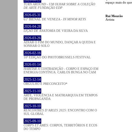
2026-06-29
espaço mais do que 
TURN AROUND - UM OLHAR SOBRE A COLEÇÃO
DE ARTE FUNDAÇÃO EDP
2026-05-31
Rui Mourão
61ª BIENAL DE VENEZA -
IN MINOR KEYS
Artista
2026-04-28
LIÇÃO DE ANATOMIA
DE VIEIRA DA SILVA
2026-03-26
ADIAR O FIM DO MUNDO, DANÇAR A QUEDA E
SONHAR O SOLO
2026-02-16
10ª EDIÇÃO DO PHOTOBRUSSELS FESTIVAL
2026-01-14
HABITAR A CONTRADIÇÃO
- CORPO E ESPAÇO EM
ENERGIA CONTÍNUA. CARLOS BUNGA NO CAM
2025-12-14
ORGULHO E PRECONCEITO*
2025-11-10
ARTE, VIOLÊNCIA E MATRIARQUIA EM TEMPOS
DE PROPAGANDA
2025-10-10
RENCONTRES D’ARLES 2025
: ENCONTRO COM O
SUL GLOBAL
2025-09-10
CORPS ET ÂMES
: CORPOS, TERRITÓRIOS E ECOS
DO TEMPO