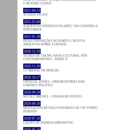
E BEATRIZ LEMOS
2021-04-23
30 ANOS DO KW
2021-03-06
A QUESTÃO INDÍGENA NA ARTE. UM CAMINHO A
PERCORRER
2021-01-30
DUAS EXPOSIÇÕES NO PORTO E MUITOS
ARQUIVOS SOBRE A CIDADE
2020-12-29
TEORIA DE UM BIG BANG CULTURAL PÓS-
CONTEMPORÂNEO - PARTE II
2020-11-29
11ª BIENAL DE BERLIM
2020-10-27
CRITICAL ZONES - OBSERVATORIES FOR
EARTHLY POLITICS
2020-09-29
NICOLE BRENEZ - CINEMA REVISITED
2020-08-26
MENSAGENS REVOLUCIONÁRIAS DE UM TEMPO
PERDIDO
2020-07-16
LIÇÕES DE MARINA ABRAMOVIC
2020-06-10