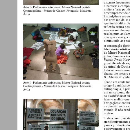
discurso frequentem
dinâmicas e compor
Acto I - Performance artivista no Museu Nacional de Arte
muito a “arte polí
Contemporânea - Museu do Chiado. Fotografia: Madalena
descomprometida co
Ávila.
instituições e estr
das artes molda-se
aparência critica. 
reflexão crítica po
esse encaminhament
resulta num anulam
quo
que a energia d
diminuindo as possi
A constatação deste
laboratório artísti
do Museu Nacional 
julho, durante a i
Vossas Urnas
. Houv
possibilidade de e
do urinol de Ducha
tudo ser aceite com
chama-lhe mesmo
& Debates
do cade
Tendo em conta tudo
Acto I - Performance artivista no Museu Nacional de Arte
artigo é a minha pe
Contemporânea - Museu do Chiado. Fotografia: Madalena
antropologia, a per
Ávila.
um único ponto de v
ao
establishment
ta
fazer o melhor que
obrigações e contra
os que não se posic
mundo. E não sendo
críticas.
Toda a controvérsi
significativamente 
para a produção do 
positivamente o pro