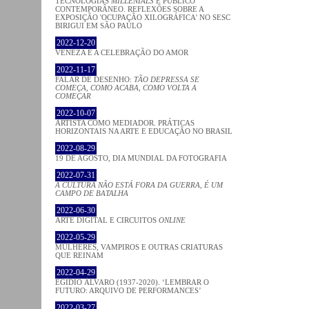
TECNOLOGIAS
MILLENIALS
E PÚBLICO
CONTEMPORÂNEO. REFLEXÕES SOBRE A
EXPOSIÇÃO 'OCUPAÇÃO XILOGRÁFICA' NO SESC
BIRIGUI EM SÃO PAULO
2022-12-20
VENEZA E A CELEBRAÇÃO DO AMOR
2022-11-17
FALAR DE DESENHO:
TÃO DEPRESSA SE
COMEÇA, COMO ACABA, COMO VOLTA A
COMEÇAR
2022-10-07
ARTISTA COMO MEDIADOR. PRÁTICAS
HORIZONTAIS NA ARTE E EDUCAÇÃO NO BRASIL
2022-08-29
19 DE AGOSTO, DIA MUNDIAL DA FOTOGRAFIA
2022-07-31
A CULTURA NÃO ESTÁ FORA DA GUERRA, É UM
CAMPO DE BATALHA
2022-06-30
ARTE DIGITAL E CIRCUITOS
ONLINE
2022-05-29
MULHERES, VAMPIROS E OUTRAS CRIATURAS
QUE REINAM
2022-04-29
EGÍDIO ÁLVARO (1937-2020). ‘LEMBRAR O
FUTURO: ARQUIVO DE PERFORMANCES’
2022-03-27