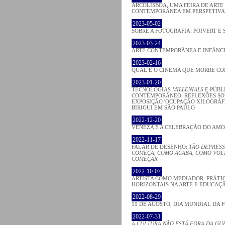
ARCOLISBOA, UMA FEIRA DE ARTE
CONTEMPORÂNEA EM PERSPETIVA
2023-05-02
SOBRE A FOTOGRAFIA: POIVERT E 
2023-03-24
ARTE CONTEMPORÂNEA E INFÂNC
2023-02-16
QUAL É O CINEMA QUE MORRE C
2023-01-20
TECNOLOGIAS
MILLENIALS
E PÚBL
CONTEMPORÂNEO. REFLEXÕES SO
EXPOSIÇÃO 'OCUPAÇÃO XILOGRÁFI
BIRIGUI EM SÃO PAULO
2022-12-20
VENEZA E A CELEBRAÇÃO DO AM
2022-11-17
FALAR DE DESENHO:
TÃO DEPRESS
COMEÇA, COMO ACABA, COMO VOLT
COMEÇAR
2022-10-07
ARTISTA COMO MEDIADOR. PRÁTI
HORIZONTAIS NA ARTE E EDUCAÇ
2022-08-29
19 DE AGOSTO, DIA MUNDIAL DA 
2022-07-31
A CULTURA NÃO ESTÁ FORA DA GU