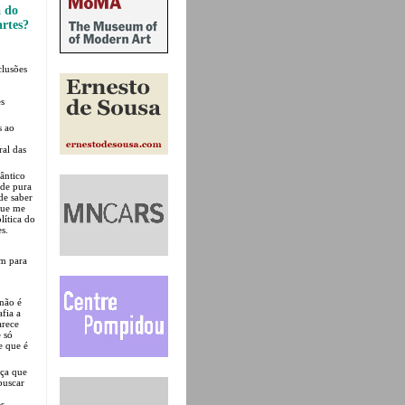
a do
artes?
clusões
es
s ao
al das
ântico
ade pura
de saber
que me
lítica do
es.
am para
 não é
afia a
arece
e só
e que é
iça que
buscar
s,