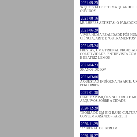
2021-09-25
'A QUE SOA O SISTEMA QUANDO 
OUVIDOS'
2021-08-16
MULHERES ARTISTAS: O PARADOX
2021-06-29
VIVER NUMA REALIDADE PÓS-HU
CIÊNCIA, ARTE E ‘OUTRAMENTOS’
2021-05-24
FRESTAS, UMA TRIENAL PROJETA
COLETIVIDADE. ENTREVISTA COM
E BEATRIZ LEMOS
2021-04-23
30 ANOS DO KW
2021-03-06
A QUESTÃO INDÍGENA NA ARTE. U
PERCORRER
2021-01-30
DUAS EXPOSIÇÕES NO PORTO E M
ARQUIVOS SOBRE A CIDADE
2020-12-29
TEORIA DE UM BIG BANG CULTURA
CONTEMPORÂNEO - PARTE II
2020-11-29
11ª BIENAL DE BERLIM
2020-10-27