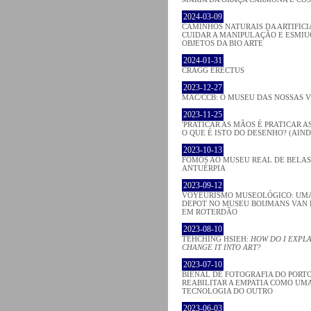
2024-03-09
CAMINHOS NATURAIS DA ARTIFICI
CUIDAR A MANIPULAÇÃO E ESMIU
OBJETOS DA BIO ARTE
2024-01-31
CRAGG ERECTUS
2023-12-27
MAC/CCB: O MUSEU DAS NOSSAS 
2023-11-25
'PRATICAR AS MÃOS É PRATICAR AS
O QUE É ISTO DO DESENHO? (AIND
2023-10-13
FOMOS AO MUSEU REAL DE BELAS
ANTUÉRPIA
2023-09-12
VOYEURISMO MUSEOLÓGICO: UMA 
DEPOT NO MUSEU BOIJMANS VAN 
EM ROTERDÃO
2023-08-10
TEHCHING HSIEH:
HOW DO I EXPLA
CHANGE IT INTO ART?
2023-07-10
BIENAL DE FOTOGRAFIA DO PORTO
REABILITAR A EMPATIA COMO UM
TECNOLOGIA DO OUTRO
2023-06-03