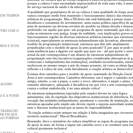
porque a cultura é uma necessidade imprescindível de toda uma vida, à sem
do serviço nacional de saúde e da educação!
A qualidade que gostaríamos de ter na cultura é uma qualidade de longo pra
A EM TEMPOS
vamos conseguir medir bem mantendo o funcionamento rítmico das estrutur
artísticas de programação. Mas a DGArtes não está habituada a pensar numa e
duradoura e consistente do investimento, antes numa política específica de a
artes de momento (as diversas revisões do modelo na última década é demons
preferindo ver aquilo que quer: um programa de apoio sustentado que não o
NTRO COM O
todas as estruturas com justiça, longe da realidade, com implicações graves n
funcionamento regular de diversas estruturas artísticas (mesmo que estruturas
icónicas); especialmente as estruturas independentes não lucrativas, alternativ
modelo de programação institucional, estruturas que têm sido amplamente
RIOS E ECOS
prejudicadas com o modelo de apoio às artes praticado! E por aqui se pode v
nesta tendência para a dgartes ver aquilo que quer ver - até que ponto o univ
actual da arte contemporânea é um deserto de estruturas independentes de
programação sem fins lucrativos (organizações consideradas alternativas às g
comerciais e independentes das instituições), entidades inconformadas, estru
enobrecem ao mesmo tempo a arte do tempo presente, tal como as ideias liga
reflexão e à crítica de arte, onde literalmente a criação artística se desenvolve
Existem dois caminhos para o modelo de apoio sustentado da Direção-Geral 
Artes à arte contemporânea. Caminhos diferentes: um é seguir o caminho act
antigo, estreito, a cair a pique; o outro o novo, alternativo, é amplo e plano.
EALISMO
caminho alternativo, adequado à decadência em que vive a arte contemporân
contra a ordem estabelecida, é ter uma atitude crítica!
As estruturas independentes (apoiadas pelo estado) devem ter uma lógica
O É A PONTA
antissistema, não de repetição dos dispositivos institucionais de deferência. Es
vocação das entidades independentes, questionar o conceito de instituição; as
estruturas apoiadas pelo estado não devem repetir a suposta autoridade instit
nem o discurso institucional que as isenta de responsabilidade.
U TRABALHO
"A criação artística existe sempre em relação à linha imaginária que circunsc
GAR EM QUE
território institucional", Marcel Broodthaers.
RAS FORMAS
Resumido: deve o ministério da cultura simplificar as regras do programa su
de apoio às artes, de forma a seguir um caminho novo e se constituir uma fo
cultural puramente inclusiva!
JO RUMO A