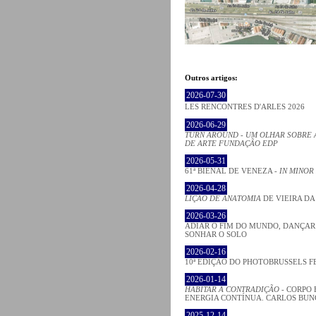
Outros artigos:
2026-07-30
LES RENCONTRES D'ARLES 2026
2026-06-29
TURN AROUND - UM OLHAR SOBRE 
DE ARTE FUNDAÇÃO EDP
2026-05-31
61ª BIENAL DE VENEZA -
IN MINOR
2026-04-28
LIÇÃO DE ANATOMIA
DE VIEIRA DA
2026-03-26
ADIAR O FIM DO MUNDO, DANÇAR
SONHAR O SOLO
2026-02-16
10ª EDIÇÃO DO PHOTOBRUSSELS F
2026-01-14
HABITAR A CONTRADIÇÃO
- CORPO 
ENERGIA CONTÍNUA. CARLOS BU
2025-12-14