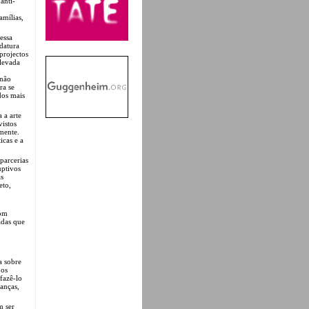
anti-
amílias,
essa
datura
projectos
elevada
 não
ra se
dos mais
 a arte
vistos
mente.
icas e a
parcerias
uptivos
as
eto,
com
adas que
a sobre
 os
fazê-lo
ianças,
m ser