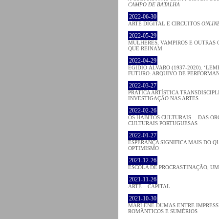
CAMPO DE BATALHA
2022-06-30
ARTE DIGITAL E CIRCUITOS
ONLIN
2022-05-29
MULHERES, VAMPIROS E OUTRAS 
QUE REINAM
2022-04-29
EGÍDIO ÁLVARO (1937-2020). ‘LE
FUTURO: ARQUIVO DE PERFORMAN
2022-03-27
PRATICA ARTÍSTICA TRANSDISCIPL
INVESTIGAÇÃO NAS ARTES
2022-02-26
OS HÁBITOS CULTURAIS… DAS O
CULTURAIS PORTUGUESAS
2022-01-27
ESPERANÇA SIGNIFICA MAIS DO Q
OPTIMISMO
2021-12-26
ESCOLA DE PROCRASTINAÇÃO, U
2021-11-26
ARTE = CAPITAL
2021-10-30
MARLENE DUMAS ENTRE IMPRESSI
ROMÂNTICOS E SUMÉRIOS