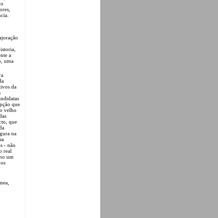
 o
ores,
ncia.
majoração
storia,
nte a
mo, uma
ra
da
ivos da
s
andidatas
epção que
 o velho
das
cto, que
da
igura na
sa
as - não
o real
como um
 os
ânea,