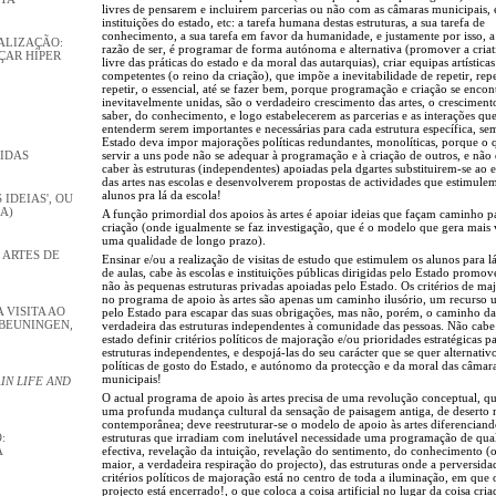
livres de pensarem e incluirem parcerias ou não com as câmaras municipais, 
instituições do estado, etc: a tarefa humana destas estruturas, a sua tarefa de
conhecimento, a sua tarefa em favor da humanidade, e justamente por isso, a
ALIZAÇÃO:
razão de ser, é programar de forma autónoma e alternativa (promover a criat
ÇAR HÍPER
livre das práticas do estado e da moral das autarquias), criar equipas artísticas
competentes (o reino da criação), que impõe a inevitabilidade de repetir, repe
repetir, o essencial, até se fazer bem, porque programação e criação se enco
inevitavelmente unidas, são o verdadeiro crescimento das artes, o cresciment
saber, do conhecimento, e logo estabelecerem as parcerias e as interações qu
entenderm serem importantes e necessárias para cada estrutura específica, se
Estado deva impor majorações políticas redundantes, monolíticas, porque o
VIDAS
servir a uns pode não se adequar à programação e à criação de outros, e não
caber às estruturas (independentes) apoiadas pela dgartes substituirem-se ao 
das artes nas escolas e desenvolverem propostas de actividades que estimule
alunos pra lá da escola!
 IDEIAS', OU
A)
A função primordial dos apoios às artes é apoiar ideias que façam caminho p
criação (onde igualmente se faz investigação, que é o modelo que gera mais 
uma qualidade de longo prazo).
 ARTES DE
Ensinar e/ou a realização de visitas de estudo que estimulem os alunos para lá
de aulas, cabe às escolas e instituições públicas dirigidas pelo Estado promo
não às pequenas estruturas privadas apoiadas pelo Estado. Os critérios de ma
no programa de apoio às artes são apenas um caminho ilusório, um recurso 
VISITA AO
pelo Estado para escapar das suas obrigações, mas não, porém, o caminho da
BEUNINGEN,
verdadeira das estruturas independentes à comunidade das pessoas. Não cabe
estado definir critérios políticos de majoração e/ou prioridades estratégicas pa
estruturas independentes, e despojá-las do seu carácter que se quer alternativ
políticas de gosto do Estado, e autónomo da protecção e da moral das câmar
municipais!
IN LIFE AND
O actual programa de apoio às artes precisa de uma revolução conceptual, que
uma profunda mudança cultural da sensação de paisagem antiga, de deserto n
contemporânea; deve reestruturar-se o modelo de apoio às artes diferenciand
:
estruturas que irradiam com inelutável necessidade uma programação de qua
A
efectiva, revelação da intuição, revelação do sentimento, do conhecimento (o
maior, a verdadeira respiração do projecto), das estruturas onde a perversida
critérios políticos de majoração está no centro de toda a iluminação, em que 
projecto está encerrado!, o que coloca a coisa artificial no lugar da coisa cria