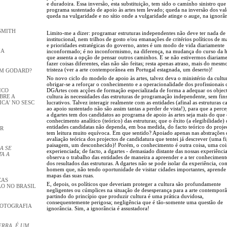
e duradoira. Essa inversão, esta substituição, tem sido o caminho sinistro que
programa sustentado de apoio às artes tem levado; queda na inversão dos val
queda na vulgaridade e no sítio onde a vulgaridade atinge o auge, na ignorâ
SMITH
Limito-me a dizer: programar estruturas independentes não deve ter nada de
institucional, nem trilhos de gosto e/ou emanações de critérios políticos de 
e prioridades estratégicas do governo, antes é um modo de vida diariamente
IA
inconformado; é no inconformismo, na diferença, na mudança do curso da hi
que assenta a opção de pensar outros caminhos. E se não estivermos diariame
fazer coisas diferentes, elas não são feitas; resta apenas atraso, mais do mes
tristeza (ver a arte contemporânea em Portugal estagnada, um deserto)!
OM GODARD?
No novo ciclo do modelo de apoio às artes, talvez deva o ministério da cultu
obrigar-se a reforçar o conhecimento e a operacionalidade dos profissionais 
ICO
DGArtes com acções de formação especializada de forma a adequar os object
BRE A
cultura às necessidades das estruturas de programação independente, sem fin
CA' NO SESC
lucrativos. Talvez interagir realmente com as entidades (afinal as estruturas c
ao apoio sustentado não são assim tantas a perder de vista!), para que a perc
a dgartes tem dos candidatos ao programa de apoio às artes seja mais do que
conhecimento analítico (teórico) das estruturas; que o êxito (a elegibilidade) 
entidades candidatas não dependa, em boa medida, do facto teórico do proje
OR
tem leitura muito equívoca. Em que sentido? Apoiado apenas nas abstrações 
avaliação teórica dos projectos de candidatura que tentei já descrever (uma f
paisagem, um desconhecido)! Porém, o conhecimento é outra coisa, uma coi
A SE
experienciada; de facto, a dgartes - demasiado distante das nossas experiênci
A A
observa o trabalho das entidades de maneira a apreender e a ter conheciment
dos resultados das estruturas. A dgartes não se pode isolar da experiência, 
homem que, não tendo oportunidade de visitar cidades importantes, aprende
mapas das suas ruas.
CAS
E, depois, os políticos que deveriam proteger a cultura são profundamente
ÃO NO BRASIL
negligentes ou cúmplices na situação de desesperança para a arte contempor
partindo do princípio que produzir cultura é uma prática duvidosa,
consequentemente perigosa; negligência que é tão-somente uma questão de
FOTOGRAFIA
ignorância. Sim, a ignorância é assustadora!
ERRA, É UM