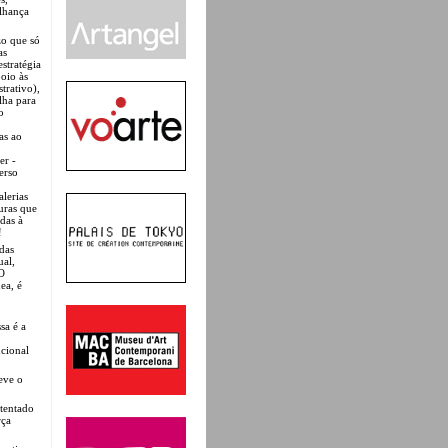
elhança
zo que só
as
stratégia
poio às
trativo),
lha para
o
as ao
er -
erso
alerias
turas que
das à
!
das
ual,
 O
ea, é
sa é a
ucional
reve o
stentado
rça