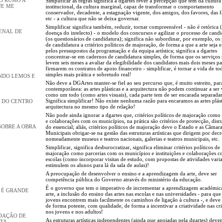
Simplificar as regras significa a dgartes rever a percepção que tem da cultura 
UE ME
institucional, da cultura marginal, capaz de transformar o comportamento
conservador, decadente, a estagnação vigente, dos amigos, dos favores, das f
etc - a cultura que não se deixa governar.
Simplificar significa também, reduzir, tornar compreensível - não é retórica (
IENAL DE
doença do intelecto) - o modelo dos concursos e agilizar o processo de candi
(os questionários de candidatura); significa não subordinar, por exemplo, os 
de candidatura a critérios políticos de majoração, de forma a que a arte seja 
pelos pressupostos da programação e da equipa artística; significa a dgartes
concentrar-se em cadernos de candidatura simples, de forma que os serviços
levem seis meses a avaliar da elegibilidade dos candidatos mais dois meses pa
firmarem os contratos de apoio financeiro - simplificar, é tornar a vida de to
simples mais prática e sobretudo real!
NDO LEMOS E
Não deve a DGArtes manter-se fiel ao seu percurso que, é muito estreito, para
contemporânea: as artes plásticas e a arquitectura não podem continuar a ser 
como um todo (como artes visuais), cada parte tem de ser encarada separada
Significa simplificar! Não existe nenhuma razão para encaramos as artes plást
 DO CENTRO
arquitectura no mesmo tipo de relação!
Não pode ainda ignorar a dgartes que, critérios políticos de majoração como 
e colaborações com os municípios, na prática são critérios de protecção, disr
SOBRE A OBRA
do essencial; aliás, critérios políticos de majoração deve o Estado e as Câmar
Municipais obrigar-se na gestão das estruturas artísticas que dirigem por decr
nomeadamente museus e teatros nacionais, galerias e teatros municipais, etc.
Simplificar, significa desburocratizar, significa eliminar critérios políticos de
majoração como parcerias com os municípios e instituições e colaborações 
escolas (como incorporar visitas de estudo, com propostas de atividades vari
estimulem os alunos para lá da sala de aulas)!
A preocupação de desenvolver o ensino e a aprendizagem da arte, deve ser
competência pública do Governo através do ministério da educação.
É o governo que tem o imperativo de incrementar a aprendizagem académic
Ó É GRANDE
arte, a inclusão do ensino das artes nas escolas e nas universidades - para que
jovens encontrem mais facilmente os caminhos de ligação à cultura -, e deve 
de forma potente, com qualidade, de forma a incentivar a criatividade nas cr
nos jovens e nos adultos!
DAÇÃO DE
As estruturas artísticas independentes (ainda que apoiadas pela dgartes) deve
STA