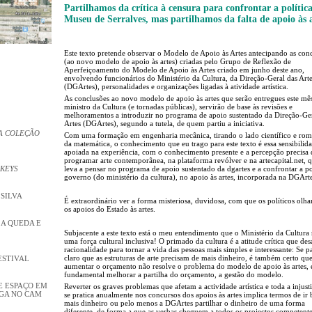
Partilhamos da crítica à censura para confrontar a polític
Museu de Serralves, mas partilhamos da falta de apoio às 
Este texto pretende observar o Modelo de Apoio às Artes antecipando as con
(ao novo modelo de apoio às artes) criadas pelo Grupo de Reflexão de
Aperfeiçoamento do Modelo de Apoio às Artes criado em junho deste ano,
envolvendo funcionários do Ministério da Cultura, da Direção-Geral das Art
(DGArtes), personalidades e organizações ligadas à atividade artística.
As conclusões ao novo modelo de apoio às artes que serão entregues este mê
ministro da Cultura (e tornadas públicas), servirão de base às revisões e
melhoramentos a introduzir no programa de apoio sustentado da Direção-Ger
Artes (DGArtes), segundo a tutela, de quem partiu a iniciativa.
A COLEÇÃO
Com uma formação em engenharia mecânica, tirando o lado científico e rom
da matemática, o conhecimento que eu trago para este texto é essa sensibilid
apoiada na experiência, com o conhecimento presente e a percepção precisa 
programar arte contemporânea, na plataforma revólver e na artecapital.net, 
 KEYS
leva a pensar no programa de apoio sustentado da dgartes e a confrontar a po
governo (do ministério da cultura), no apoio às artes, incorporada na DGArt
 SILVA
É extraordinário ver a forma misteriosa, duvidosa, com que os políticos olh
os apoios do Estado às artes.
 A QUEDA E
Subjacente a este texto está o meu entendimento que o Ministério da Cultura
uma força cultural inclusiva! O primado da cultura é a atitude crítica que des
racionalidade para tornar a vida das pessoas mais simples e interessante: Se p
claro que as estruturas de arte precisam de mais dinheiro, é também certo qu
ESTIVAL
aumentar o orçamento não resolve o problema do modelo de apoio às artes, 
fundamental melhorar a partilha do orçamento, a gestão do modelo.
E ESPAÇO EM
Reverter os graves problemas que afetam a actividade artística e toda a injust
NGA NO CAM
se pratica anualmente nos concursos dos apoios às artes implica termos de ir 
mais dinheiro ou pelo menos a DGArtes partilhar o dinheiro de uma forma
diferente, de forma a que as verbas cheguem a todos os projectos competente