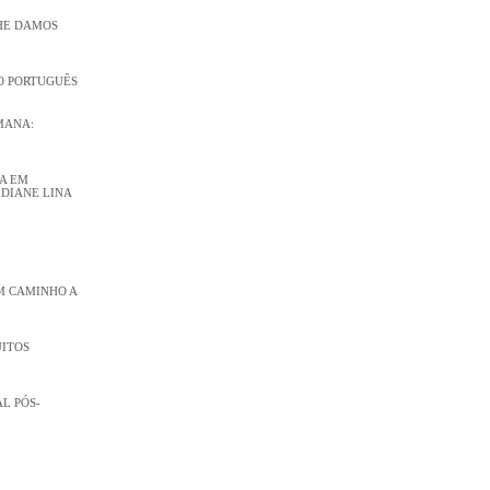
LHE DAMOS
O PORTUGUÊS
MANA:
DA EM
 DIANE LINA
M CAMINHO A
UITOS
L PÓS-