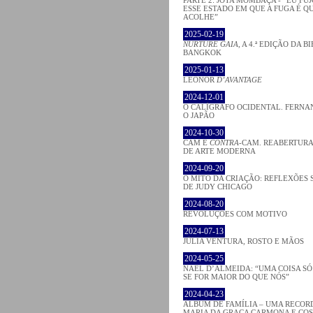
ESSE ESTADO EM QUE A FUGA É Q
ACOLHE”
2025-02-19
NURTURE GAIA
, A 4.ª EDIÇÃO DA B
BANGKOK
2025-01-13
LEONOR
D’AVANTAGE
2024-12-01
O CALÍGRAFO OCIDENTAL. FERNA
O JAPÃO
2024-10-30
CAM E
CONTRA
-CAM. REABERTURA
DE ARTE MODERNA
2024-09-20
O MITO DA CRIAÇÃO: REFLEXÕES 
DE JUDY CHICAGO
2024-08-20
REVOLUÇÕES COM MOTIVO
2024-07-13
JÚLIA VENTURA, ROSTO E MÃOS
2024-05-25
NAEL D’ALMEIDA: “UMA COISA S
SE FOR MAIOR DO QUE NÓS”
2024-04-23
ÁLBUM DE FAMÍLIA – UMA RECOR
MARIA DA GRAÇA CARMONA E CO