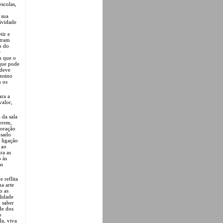
escolas,
 sua
ividade
tir e
ntram
o do
e
m que o
 que pode
 deve
ensino
m os
ara a
valor,
 da sala
verem,
joração
usado
 ligação
 ao
ra as
o às
as
 reflita
a arte
o as
lidade
 saber
de dos
o
da, viva