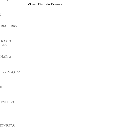
Victor Pinto da Fonseca
E
CRIATURAS
MBRAR O
CES’
INAR: A
RGANIZAÇÕES
UE
M ESTUDO
ONISTAS,