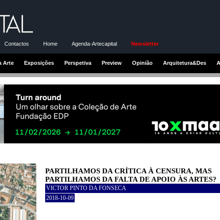
Contactos
Home
Agenda-Artecapital
Newsletter
a Arte
Exposições
Perspetiva
Preview
Opinião
Arquitetura&Des
A
PARTILHAMOS DA CRÍTICA À CENSURA, MAS
PARTILHAMOS DA FALTA DE APOIO ÀS ARTES?
VICTOR PINTO DA FONSECA
2018-10-09