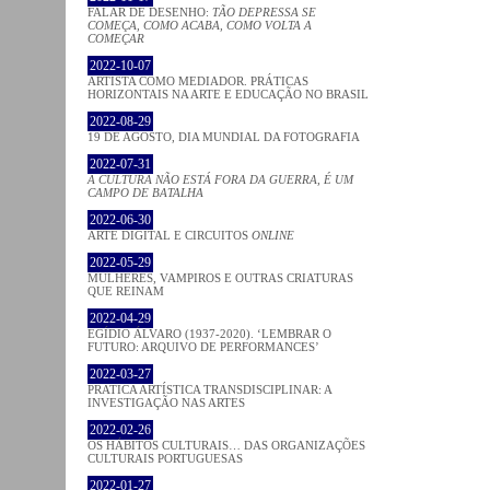
FALAR DE DESENHO:
TÃO DEPRESSA SE
COMEÇA, COMO ACABA, COMO VOLTA A
COMEÇAR
2022-10-07
ARTISTA COMO MEDIADOR. PRÁTICAS
HORIZONTAIS NA ARTE E EDUCAÇÃO NO BRASIL
2022-08-29
19 DE AGOSTO, DIA MUNDIAL DA FOTOGRAFIA
2022-07-31
A CULTURA NÃO ESTÁ FORA DA GUERRA, É UM
CAMPO DE BATALHA
2022-06-30
ARTE DIGITAL E CIRCUITOS
ONLINE
2022-05-29
MULHERES, VAMPIROS E OUTRAS CRIATURAS
QUE REINAM
2022-04-29
EGÍDIO ÁLVARO (1937-2020). ‘LEMBRAR O
FUTURO: ARQUIVO DE PERFORMANCES’
2022-03-27
PRATICA ARTÍSTICA TRANSDISCIPLINAR: A
INVESTIGAÇÃO NAS ARTES
2022-02-26
OS HÁBITOS CULTURAIS… DAS ORGANIZAÇÕES
CULTURAIS PORTUGUESAS
2022-01-27