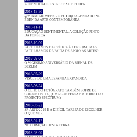
A IDENTIDADE ENTRE SEXO E PODER
2018-12-20
@MIAMIARTWEEK - O FUTURO AGENDADO NO
ÉDEN DA ARTE CONTEMPORÂNEA
2018-11-17
EDUCAÇÃO SENTIMENTAL. A COLEÇÃO PINTO
DA FONSECA
2018-10-09
PARTILHAMOS DA CRÍTICA À CENSURA, MAS
PARTILHAMOS DA FALTA DE APOIO ÀS ARTES?
2018-09-06
O VIGÉSIMO ANIVERSÁRIO DA BIENAL DE
BERLIM
2018-07-29
VISÕES DE UMA ESPANHA EXPANDIDA
2018-06-24
O OLHO DO FOTÓGRAFO TAMBÉM SOFRE DE
CONJUNTIVITE, (UMA CONVERSA EM TORNO DO
PROJECTO SPECTRUM)
2018-05-22
SP-ARTE/2018 E A DIFÍCIL TAREFA DE ESCOLHER
O QUE VER
2018-04-12
NO CORAÇÂO DESTA TERRA
2018-03-09
ÁLVARO LAPA: NO TEMPO TODO