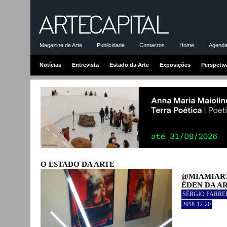
Magazine de Arte
Publicidade
Contactos
Home
Agenda-
Notícias
Entrevista
Estado da Arte
Exposições
Perspetiv
O ESTADO DA ARTE
@MIAMIART
ÉDEN DA A
SÉRGIO PARRE
2018-12-20