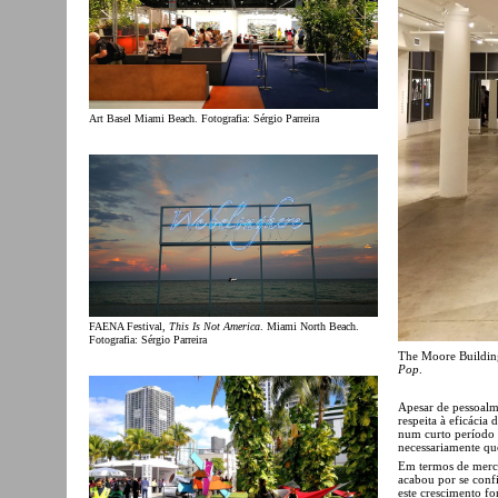
Art Basel Miami Beach. Fotografia: Sérgio Parreira
FAENA Festival,
This Is Not America
. Miami North Beach.
Fotografia: Sérgio Parreira
The Moore Building
Pop
.
Apesar de pessoalm
respeita à eficáci
num curto período d
necessariamente que
Em termos de merca
acabou por se confi
este crescimento fo