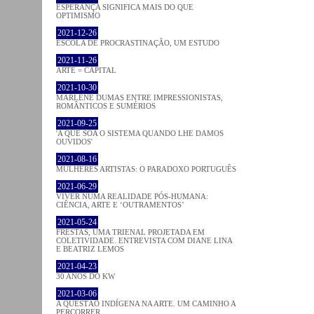
ESPERANÇA SIGNIFICA MAIS DO QUE
OPTIMISMO
2021-12-26
ESCOLA DE PROCRASTINAÇÃO, UM ESTUDO
2021-11-26
ARTE = CAPITAL
2021-10-30
MARLENE DUMAS ENTRE IMPRESSIONISTAS,
ROMÂNTICOS E SUMÉRIOS
2021-09-25
'A QUE SOA O SISTEMA QUANDO LHE DAMOS
OUVIDOS'
2021-08-16
MULHERES ARTISTAS: O PARADOXO PORTUGUÊS
2021-06-29
VIVER NUMA REALIDADE PÓS-HUMANA:
CIÊNCIA, ARTE E ‘OUTRAMENTOS’
2021-05-24
FRESTAS, UMA TRIENAL PROJETADA EM
COLETIVIDADE. ENTREVISTA COM DIANE LINA
E BEATRIZ LEMOS
2021-04-23
30 ANOS DO KW
2021-03-06
A QUESTÃO INDÍGENA NA ARTE. UM CAMINHO A
PERCORRER