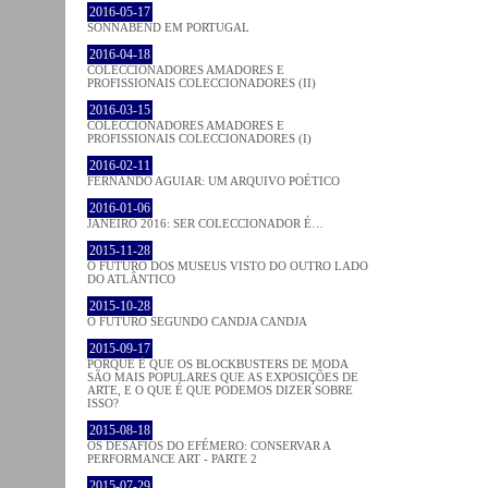
2016-05-17
SONNABEND EM PORTUGAL
2016-04-18
COLECCIONADORES AMADORES E
PROFISSIONAIS COLECCIONADORES (II)
2016-03-15
COLECCIONADORES AMADORES E
PROFISSIONAIS COLECCIONADORES (I)
2016-02-11
FERNANDO AGUIAR: UM ARQUIVO POÉTICO
2016-01-06
JANEIRO 2016: SER COLECCIONADOR É…
2015-11-28
O FUTURO DOS MUSEUS VISTO DO OUTRO LADO
DO ATLÂNTICO
2015-10-28
O FUTURO SEGUNDO CANDJA CANDJA
2015-09-17
PORQUE É QUE OS BLOCKBUSTERS DE MODA
SÃO MAIS POPULARES QUE AS EXPOSIÇÕES DE
ARTE, E O QUE É QUE PODEMOS DIZER SOBRE
ISSO?
2015-08-18
OS DESAFIOS DO EFÉMERO: CONSERVAR A
PERFORMANCE ART - PARTE 2
2015-07-29