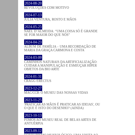
2024-08-20
REVOLUÇÕES COM MOTIVO
2024-07-13
JÚLIA VENTURA, ROSTO E MÃOS
2024-05-25
NAEL D’ALMEIDA: “UMA COISA SÓ É GRANDE
SE FOR MAIOR DO QUE NÓS”
2024-04-23
ÁLBUM DE FAMÍLIA – UMA RECORDAÇÃO DE
MARIA DA GRAÇA CARMONA E COSTA
2024-03-09
CAMINHOS NATURAIS DA ARTIFICIALIZAÇÃO:
CUIDAR A MANIPULAÇÃO E ESMIUÇAR HÍPER
OBJETOS DA BIO ARTE
2024-01-31
CRAGG ERECTUS
2023-12-27
MAC/CCB: O MUSEU DAS NOSSAS VIDAS
2023-11-25
'PRATICAR AS MÃOS É PRATICAR AS IDEIAS', OU
O QUE É ISTO DO DESENHO? (AINDA)
2023-10-13
FOMOS AO MUSEU REAL DE BELAS ARTES DE
ANTUÉRPIA
2023-09-12
VOYEURISMO MUSEOLÓGICO: UMA VISITA AO