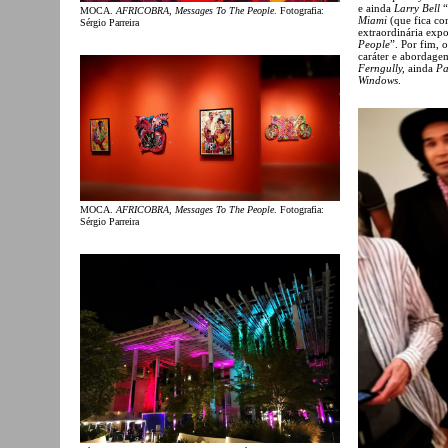
e ainda
Larry Bell
“
MOCA.
AFRICOBRA, Messages To The People
. Fotografia:
Miami
(que fica co
Sérgio Parreira
extraordinária expo
People
”. Por fim, 
caráter e abordage
Ferngully,
ainda
Pao
Windows
.
MOCA.
AFRICOBRA, Messages To The People
. Fotografia:
Sérgio Parreira