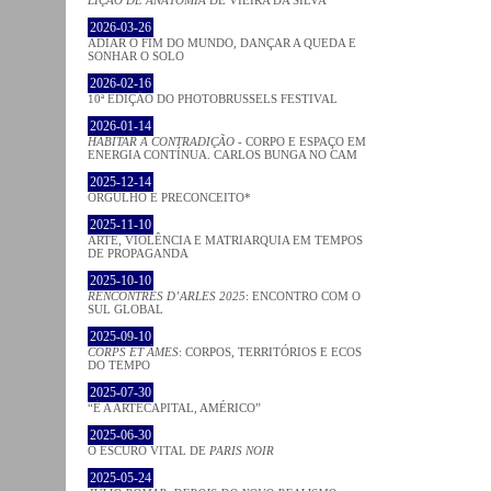
2026-03-26
ADIAR O FIM DO MUNDO, DANÇAR A QUEDA E
SONHAR O SOLO
2026-02-16
10ª EDIÇÃO DO PHOTOBRUSSELS FESTIVAL
2026-01-14
HABITAR A CONTRADIÇÃO
- CORPO E ESPAÇO EM
ENERGIA CONTÍNUA. CARLOS BUNGA NO CAM
2025-12-14
ORGULHO E PRECONCEITO*
2025-11-10
ARTE, VIOLÊNCIA E MATRIARQUIA EM TEMPOS
DE PROPAGANDA
2025-10-10
RENCONTRES D’ARLES 2025
: ENCONTRO COM O
SUL GLOBAL
2025-09-10
CORPS ET ÂMES
: CORPOS, TERRITÓRIOS E ECOS
DO TEMPO
2025-07-30
“É A ARTECAPITAL, AMÉRICO”
2025-06-30
O ESCURO VITAL DE
PARIS NOIR
2025-05-24