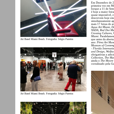
Em Dezembro de 2
primeira vez em M
Iorque a 11 de Set
é hoje a maior feir
quase impossível, 
descrevem hoje esta
simultaneamente a
mais 17 feiras de 
Aqua Art Miami, De
NADA, Red Dot Mia
Crossing Cultures, 
Miami
. Paralelamen
Art Basel Miami Beach. Fotografia: Sérgio Parreira
que antes da abertu
ano:
Pérez Art Mus
Museum of Contemp
- Florida Internat
and Design, Wolfson
obrigatórias a adic
Collection, The Mar
ainda o
The Moore 
corealizado pela
Ga
Art Basel Miami Beach. Fotografia: Sérgio Parreira