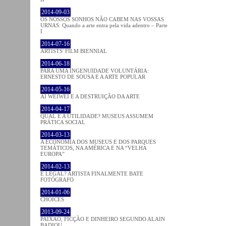
2014-09-03
OS NOSSOS SONHOS NÃO CABEM NAS VOSSAS
URNAS: Quando a arte entra pela vida adentro – Parte
I
2014-07-16
ARTISTS' FILM BIENNIAL
2014-06-18
PARA UMA INGENUIDADE VOLUNTÁRIA:
ERNESTO DE SOUSA E A ARTE POPULAR
2014-05-16
AI WEIWEI E A DESTRUIÇÃO DA ARTE
2014-04-17
QUAL É A UTILIDADE? MUSEUS ASSUMEM
PRÁTICA SOCIAL
2014-03-13
A ECONOMIA DOS MUSEUS E DOS PARQUES
TEMÁTICOS, NA AMÉRICA E NA “VELHA
EUROPA”
2014-02-13
É LEGAL? ARTISTA FINALMENTE BATE
FOTÓGRAFO
2014-01-06
CHOICES
2013-09-24
PAIXÃO, FICÇÃO E DINHEIRO SEGUNDO ALAIN
BADIOU