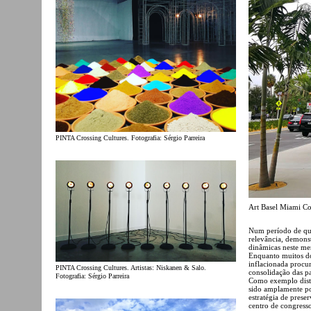
PINTA Crossing Cultures. Fotografia: Sérgio Parreira
Art Basel Miami Co
Num período de qu
relevância, demons
dinâmicas neste mer
Enquanto muitos do
inflacionada procu
PINTA Crossing Cultures. Artistas: Niskanen & Salo.
consolidação das p
Fotografia: Sérgio Parreira
Como exemplo disto
sido amplamente p
estratégia de prese
centro de congress