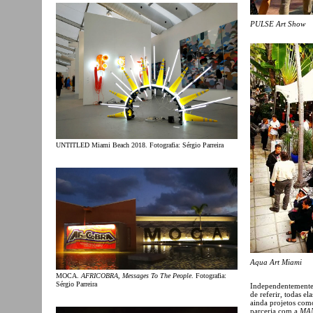
PULSE Art Show
UNTITLED Miami Beach 2018. Fotografia: Sérgio Parreira
Aqua Art Miami
MOCA.
AFRICOBRA, Messages To The People
. Fotografia:
Sérgio Parreira
Independentemente 
de referir, todas e
ainda projetos com
parceria com a
MA