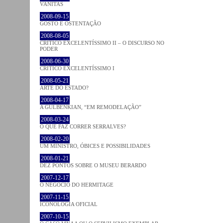
VANITAS
2008-09-15
GOSTO E OSTENTAÇÃO
2008-08-05
CRÍTICO EXCELENTÍSSIMO II – O DISCURSO NO
PODER
2008-06-30
CRÍTICO EXCELENTÍSSIMO I
2008-05-21
ARTE DO ESTADO?
2008-04-17
A GULBENKIAN, “EM REMODELAÇÃO”
2008-03-24
O QUE FAZ CORRER SERRALVES?
2008-02-20
UM MINISTRO, ÓBICES E POSSIBILIDADES
2008-01-21
DEZ PONTOS SOBRE O MUSEU BERARDO
2007-12-17
O NEGÓCIO DO HERMITAGE
2007-11-15
ICONOLOGIA OFICIAL
2007-10-15