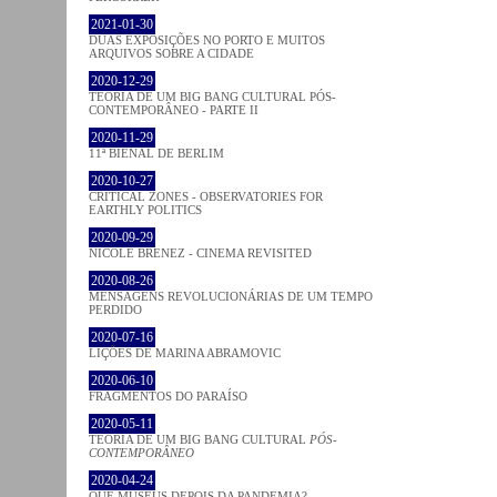
2021-01-30
DUAS EXPOSIÇÕES NO PORTO E MUITOS
ARQUIVOS SOBRE A CIDADE
2020-12-29
TEORIA DE UM BIG BANG CULTURAL PÓS-
CONTEMPORÂNEO - PARTE II
2020-11-29
11ª BIENAL DE BERLIM
2020-10-27
CRITICAL ZONES - OBSERVATORIES FOR
EARTHLY POLITICS
2020-09-29
NICOLE BRENEZ - CINEMA REVISITED
2020-08-26
MENSAGENS REVOLUCIONÁRIAS DE UM TEMPO
PERDIDO
2020-07-16
LIÇÕES DE MARINA ABRAMOVIC
2020-06-10
FRAGMENTOS DO PARAÍSO
2020-05-11
TEORIA DE UM BIG BANG CULTURAL
PÓS-
CONTEMPORÂNEO
2020-04-24
QUE MUSEUS DEPOIS DA PANDEMIA?