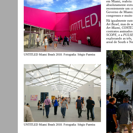
em Miami, reabriu 
absolutamente extr
recentemente um co
Governo de Miami. 
congressos e muito
Há igualmente outra
Art Basel
, mas de s
Art Miami
,
CONTEX
contratos assinado
SCOPE
, e a
PULS
explorando as três,
areal de South e N
UNTITLED Miami Beach 2018. Fotografia: Sérgio Parreira
UNTITLED Miami Beach 2018. Fotografia: Sérgio Parreira