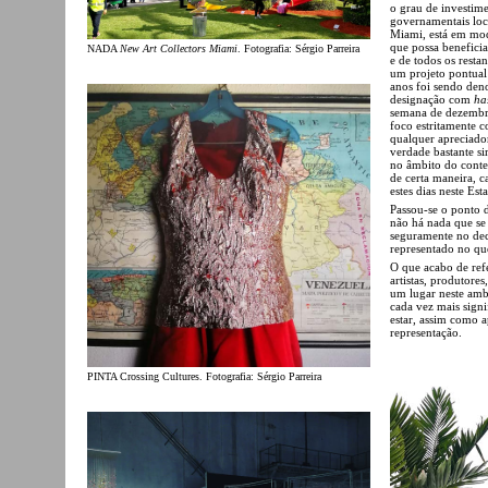
o grau de investim
governamentais loc
Miami, está em modo
que possa benefici
NADA
New Art Collectors Miami
. Fotografia: Sérgio Parreira
e de todos os resta
um projeto pontual
anos foi sendo d
designação com
ha
semana de dezembr
foco estritamente 
qualquer apreciador
verdade bastante si
no âmbito do conte
de certa maneira, 
estes dias neste Es
Passou-se o ponto d
não há nada que se
seguramente no deco
representado no qu
O que acabo de ref
artistas, produtore
um lugar neste amb
cada vez mais signi
estar, assim como a
representação.
PINTA Crossing Cultures. Fotografia: Sérgio Parreira