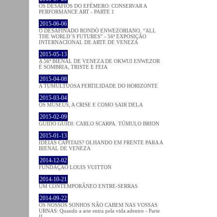
OS DESAFIOS DO EFÉMERO: CONSERVAR A
PERFORMANCE ART - PARTE 1
2015-06-06
O DESAFINADO RONDÒ ENWEZORIANO. “ALL
THE WORLD´S FUTURES” - 56ª EXPOSIÇÃO
INTERNACIONAL DE ARTE DE VENEZA
2015-05-13
A 56ª BIENAL DE VENEZA DE OKWUI ENWEZOR
É SOMBRIA, TRISTE E FEIA
2015-04-08
A TUMULTUOSA FERTILIDADE DO HORIZONTE
2015-03-04
OS MUSEUS, A CRISE E COMO SAIR DELA
2015-02-09
GUIDO GUIDI: CARLO SCARPA. TÚMULO BRION
2015-01-13
IDEIAS CAPITAIS? OLHANDO EM FRENTE PARA A
BIENAL DE VENEZA
2014-12-02
FUNDAÇÃO LOUIS VUITTON
2014-10-21
UM CONTEMPORÂNEO ENTRE-SERRAS
2014-09-22
OS NOSSOS SONHOS NÃO CABEM NAS VOSSAS
URNAS: Quando a arte entra pela vida adentro - Parte
II