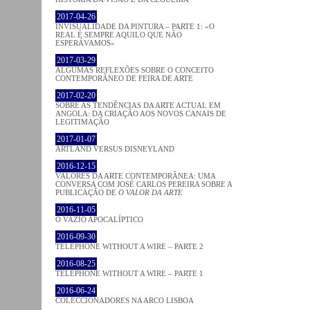
2017-04-26
INVISUALIDADE DA PINTURA – PARTE 1: «O
REAL É SEMPRE AQUILO QUE NÃO
ESPERÁVAMOS»
2017-03-29
ALGUMAS REFLEXÕES SOBRE O CONCEITO
CONTEMPORÂNEO DE FEIRA DE ARTE
2017-02-20
SOBRE AS TENDÊNCIAS DA ARTE ACTUAL EM
ANGOLA: DA CRIAÇÃO AOS NOVOS CANAIS DE
LEGITIMAÇÃO
2017-01-07
ARTLAND VERSUS DISNEYLAND
2016-12-15
VALORES DA ARTE CONTEMPORÂNEA: UMA
CONVERSA COM JOSÉ CARLOS PEREIRA SOBRE A
PUBLICAÇÃO DE
O VALOR DA ARTE
2016-11-05
O VAZIO APOCALÍPTICO
2016-09-30
TELEPHONE WITHOUT A WIRE – PARTE 2
2016-08-25
TELEPHONE WITHOUT A WIRE – PARTE 1
2016-06-24
COLECCIONADORES NA ARCO LISBOA