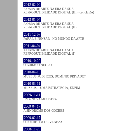
2012-02-06
A OBRA DE ARTE NA ERA DA SUA
REPRODUTIBILIDADE DIGITAL (III - conclusão)
2012-01-04
A OBRA DE ARTE NA ERA DA SUA
REPRODUTIBILIDADE DIGITAL (II)
2011-12-07
PARAR E PENSAR...NO MUNDO DA ARTE
2011-04-04
A OBRA DE ARTE NA ERA DA SUA
REPRODUTIBILIDADE DIGITAL (I)
2010-10-29
O BURACO NEGRO
2010-04-13
MUSEUS PÚBLICOS, DOMÍNIO PRIVADO?
2010-03-11
MUSEUS – UMA ESTRATÉGIA, ENFIM
2009-11-11
UMA NOVA MINISTRA
2009-04-17
A SÍNDROME DOS COCHES
2009-02-17
O FOLHETIM DE VENEZA
2008-11-25