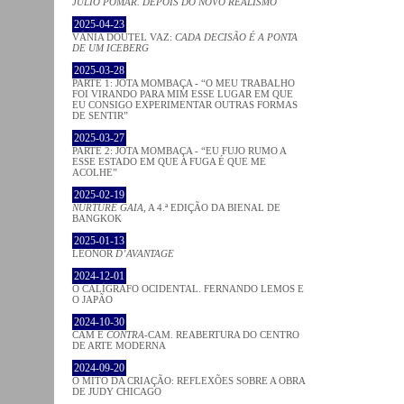
JÚLIO POMAR. DEPOIS DO NOVO REALISMO
2025-04-23
VÂNIA DOUTEL VAZ:
CADA DECISÃO É A PONTA
DE UM ICEBERG
2025-03-28
PARTE 1: JOTA MOMBAÇA - “O MEU TRABALHO
FOI VIRANDO PARA MIM ESSE LUGAR EM QUE
EU CONSIGO EXPERIMENTAR OUTRAS FORMAS
DE SENTIR”
2025-03-27
PARTE 2: JOTA MOMBAÇA - “EU FUJO RUMO A
ESSE ESTADO EM QUE A FUGA É QUE ME
ACOLHE”
2025-02-19
NURTURE GAIA
, A 4.ª EDIÇÃO DA BIENAL DE
BANGKOK
2025-01-13
LEONOR
D’AVANTAGE
2024-12-01
O CALÍGRAFO OCIDENTAL. FERNANDO LEMOS E
O JAPÃO
2024-10-30
CAM E
CONTRA
-CAM. REABERTURA DO CENTRO
DE ARTE MODERNA
2024-09-20
O MITO DA CRIAÇÃO: REFLEXÕES SOBRE A OBRA
DE JUDY CHICAGO