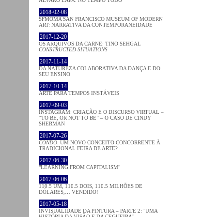
2018-02-08
SFMOMA SAN FRANCISCO MUSEUM OF MODERN
ART: NARRATIVA DA CONTEMPORANEIDADE
2017-12-20
OS ARQUIVOS DA CARNE: TINO SEHGAL
CONSTRUCTED SITUATIONS
2017-11-14
DA NATUREZA COLABORATIVA DA DANÇA E DO
SEU ENSINO
2017-10-14
ARTE PARA TEMPOS INSTÁVEIS
2017-09-03
INSTAGRAM: CRIAÇÃO E O DISCURSO VIRTUAL –
“TO BE, OR NOT TO BE” – O CASO DE CINDY
SHERMAN
2017-07-26
CONDO
: UM NOVO CONCEITO CONCORRENTE À
TRADICIONAL FEIRA DE ARTE?
2017-06-30
"LEARNING FROM CAPITALISM"
2017-06-06
110.5 UM, 110.5 DOIS, 110.5 MILHÕES DE
DÓLARES,… VENDIDO!
2017-05-18
INVISUALIDADE DA PINTURA – PARTE 2: "UMA
HISTÓRIA DA VISÃO E DA CEGUEIRA"