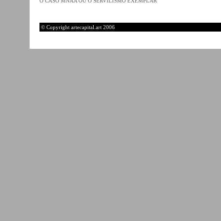
O CASO MNAA OU O SERVILISMO EXEMPLAR
© Copyright artecapital.art 2006