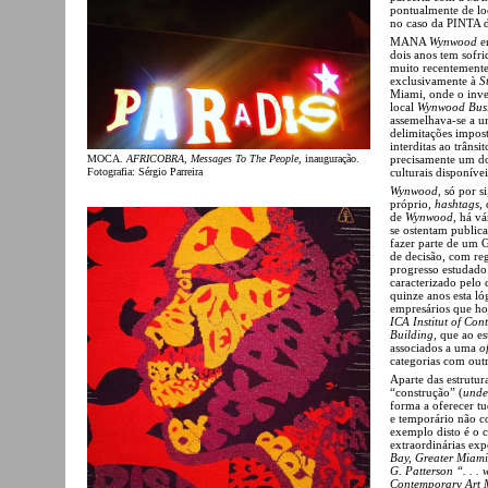
pontualmente de lo
no caso da PINTA d
MANA
Wynwood
en
dois anos tem sofr
muito recentemente 
exclusivamente à
S
Miami, onde o inve
local
Wynwood Busin
assemelhava-se a u
delimitações impost
interditas ao trâns
MOCA.
AFRICOBRA, Messages To The People
, inauguração.
precisamente um do
Fotografia: Sérgio Parreira
culturais disponív
Wynwood
, só por 
próprio,
hashtags
,
de
Wynwood
, há v
se ostentam public
fazer parte de um 
de decisão, com reg
progresso estudad
caracterizado pelo 
quinze anos esta ló
empresários que ho
ICA Institut of Con
Building
, que ao e
associados a uma
o
categorias com out
Aparte das estrutur
“construção” (
unde
forma a oferecer t
e temporário não c
exemplo disto é o 
extraordinárias ex
Bay, Greater Miami
G. Patterson “. . . w
Contemporary Art 