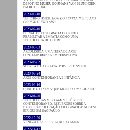
DEPOT NO MUSEU BOIJMANS VAN BEUNINGEN,
EM ROTERDÃO
2023-08-10
TEHCHING HSIEH:
HOW DO I EXPLAIN LIFE AND
CHANGE IT INTO ART?
2023-07-10
BIENAL DE FOTOGRAFIA DO PORTO:
REABILITAR A EMPATIA COMO UMA
TECNOLOGIA DO OUTRO
2023-06-03
ARCOLISBOA, UMA FEIRA DE ARTE
CONTEMPORÂNEA EM PERSPETIVA
2023-05-02
SOBRE A FOTOGRAFIA: POIVERT E SMITH
2023-03-24
ARTE CONTEMPORÂNEA E INFÂNCIA
2023-02-16
QUAL É O CINEMA QUE MORRE COM GODARD?
2023-01-20
TECNOLOGIAS
MILLENIALS
E PÚBLICO
CONTEMPORÂNEO. REFLEXÕES SOBRE A
EXPOSIÇÃO 'OCUPAÇÃO XILOGRÁFICA' NO SESC
BIRIGUI EM SÃO PAULO
2022-12-20
VENEZA E A CELEBRAÇÃO DO AMOR
2022-11-17