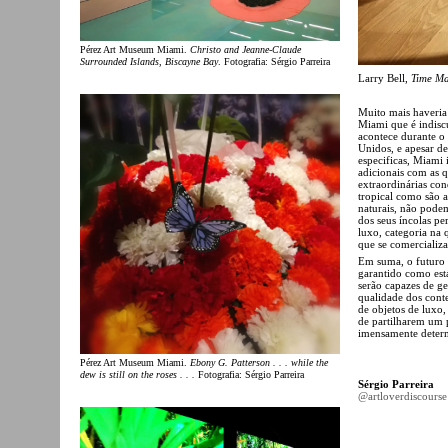
Pérez Art Museum Miami.
Christo and Jeanne-Claude
Surrounded Islands, Biscayne Bay
. Fotografia: Sérgio Parreira
Larry Bell,
Time Ma
Muito mais haveria
Miami que é indisc
acontece durante o
Unidos, e apesar de
especificas, Miami 
adicionais com as q
extraordinárias con
tropical como são a
naturais, não podem
dos seus íncolas p
luxo, categoria na 
que se comercializa
Em suma, o futuro
garantido como está
serão capazes de ge
qualidade dos cont
de objetos de luxo,
de partilharem um 
imensamente determ
Pérez Art Museum Miami.
Ebony G. Patterson . . . while the
dew is still on the roses . . .
Fotografia: Sérgio Parreira
Sérgio Parreira
@artloverdiscourse