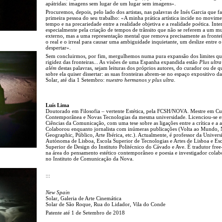
apátridas: imagens sem lugar de um lugar sem imagens».
Procuremos, depois, pelo lado dos artistas, nas palavras de Inés Garcia que fa
primeira pessoa do seu trabalho: «A minha prática artística incide no movim
tempo e na precariedade entre a realidade objetiva e a realidade poética. Int
especialmente pela criação de tempos de trânsito que não se referem a um 
externo, mas a uma representação mental que remova precisamente as frontei
o real e o irreal para causar uma ambiguidade inquietante, um deslize entre o
despertar».
Sem concluirmos, por fim, mergulhemos numa pura expansão dos limites qu
rigidez das fronteiras... As visões de uma Espanha expandida estão
Plus ultra
além
destas palavras, sejam leituras dos próprios autores, do curador ou de 
sobre ela quiser dissertar: as suas fronteiras abrem-se no espaço expositivo da
Solar, até dia 1 Setembro:
nuestro hermanos y plus ultra
.
Luís Lima
Doutorado em Filosofia – vertente Estética, pela FCSH/NOVA. Mestre em Cu
Contemporânea e Novas Tecnologias da mesma universidade. Licenciou-se 
Ciências da Comunicação, com uma tese sobre as ligações entre a crítica e a a
Colaborou enquanto jornalista com inúmeras publicações (Volta ao Mundo, 
Geographic, Público, Arte Ibérica, etc.). Actualmente, é professor da Univers
Autónoma de Lisboa, Escola Superior de Tecnologias e Artes de Lisboa e Es
Superior de Design do Instituto Politécnico do Cávado e Ave. É tradutor free
na área do pensamento estético contemporâneo e poesia e investigador cola
no Instituto de Comunicação da Nova.
:::
New Spain
Solar, Galeria de Arte Cinemática
Solar de São Roque, Rua do Lidador, Vila do Conde
Patente até 1 de Setembro de 2018