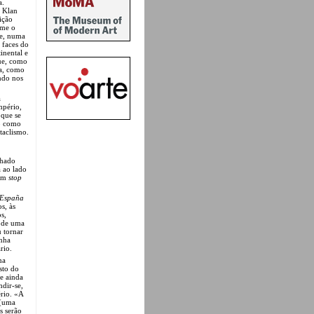
a.
x Klan
ição
ime o
ie, numa
 faces do
inental e
que, como
ia, como
ando nos
a
mpério,
 que se
ro como
taclismo.
lhado
a ao lado
 em
stop
 España
s, às
s,
o de uma
u tornar
anha
rio.
ma
sto do
e ainda
dir-se,
rio. «A
 (uma
s serão