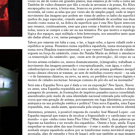
vozes ou até de rostos em grandes planos; mas estamos já de volta a outra sal
Também de vultos distantes que dão a escala às serranias e às praias, Ku Klu
encapuçados na serra, à beira-mar, brancos ou pretos em negativo, em expos
invertida, tal como as telas que por vezes são de simples papel, onde se impr
movimento das imagens que podem ser vistas de ambos os lados da superfíc
quebra do jogo especular, criando assim a possibilidade de acreditar nas duas
mundo como numa só, na dobra da superfície que é esta
New Spain
intercont
que renasce, continuamente, nem que para contar a história de uma utopia 
todas, nunca se cumpre a não ser na sua tentativa. Por que motivo a topolog
lógica dos espaços, aqui múltipla e feita heterotopia, nos assombra tanto qu
são dadas afinal, a ver, tantas paisagens firmes?
Talvez por estarem em falta a casa, o lar, o lugar-urbe, a
àgora
cidadã onde 
república se pensa. Pensemos numa república espanhola, numa monarquia-i
numa nova Hispânia transcontinental, e o que vemos? Simulacros de cidades
erguem na força da catástrofe, como diz Natalia Marín ao definir o simulac
«a ressurreição da catástrofe» que, «num acto de prevenção», dá corpo ao ca
Jovens artistas exilados ou, menos dramaticamente, (e)migrados, trabalham o
movimento das imagens pensando e conceptualizando, com água, e cubos
caleidoscópicos que reflectem a luz como se de um prisma goethiano mergu
numa câmara obscura se tratasse, ao som de melodias
country-music
– na sal
– e de fantasmas clássicos, na neve, na serra, ou perdidos nos traços digitais
motion
de cidades nocturnas: heranças comuns do pôr-do-sol na montanha?
Será esta a Espanha Nova que é dada a ver na exposição?
New Spain
,
Nueva
ou antes, uma Espanha expandida aos seus sonhos, fantasmas, medos e desejo
paisagens do presente, às frustrações de impérios passados nunca consolidado
assombrados pelo medo de uma identidade nacional reiterada pela reificaçã
coroa que esta geração de artistas, precisamente em fuga identitária, procuro
anárquica na sua produção estética e política? Uma nova Espanha, uma Esp
expandida, mas, ainda assim, apaixonada pela utopia de um território identitá
Atentemos, primeiro, à possível resposta do curador José Manuel Lopez: «u
Espanha imperial que tratava de inculcar a
hispanidade
e o catolicismo no re
mundo» e que «tinha como lema
Plus Ultra
(“Mais Além”), duas palavras qu
figuram na bandeira e no escudo dos espanhóis». Ontem e hoje, ainda. Expan
empenhar-se mais além das suas fronteiras – é esse o sonho de qualquer impé
sonhada utopia espanhola acabou por se transformar numa inevitável atopia
anomalia, algo de estranho e fora de lugar), pelo que também as suas imagen