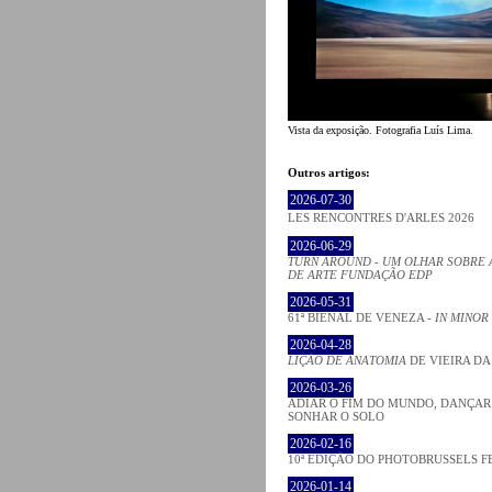
Vista da exposição. Fotografia Luís Lima.
Outros artigos:
2026-07-30
LES RENCONTRES D'ARLES 2026
2026-06-29
TURN AROUND - UM OLHAR SOBRE 
DE ARTE FUNDAÇÃO EDP
2026-05-31
61ª BIENAL DE VENEZA -
IN MINOR
2026-04-28
LIÇÃO DE ANATOMIA
DE VIEIRA DA
2026-03-26
ADIAR O FIM DO MUNDO, DANÇAR
SONHAR O SOLO
2026-02-16
10ª EDIÇÃO DO PHOTOBRUSSELS F
2026-01-14