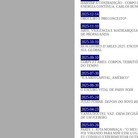
HABITAR A CONTRADIÇÃO
- CORPO 
ENERGIA CONTÍNUA. CARLOS BU
2025-12-14
ORGULHO E PRECONCEITO*
2025-11-10
ARTE, VIOLÊNCIA E MATRIARQUI
DE PROPAGANDA
2025-10-10
RENCONTRES D’ARLES 2025
: ENCO
SUL GLOBAL
2025-09-10
CORPS ET ÂMES
: CORPOS, TERRITÓ
DO TEMPO
2025-07-30
“É A ARTECAPITAL, AMÉRICO”
2025-06-30
O ESCURO VITAL DE
PARIS NOIR
2025-05-24
JÚLIO POMAR. DEPOIS DO NOVO R
2025-04-23
VÂNIA DOUTEL VAZ:
CADA DECISÃ
DE UM ICEBERG
2025-03-28
PARTE 1: JOTA MOMBAÇA - “O ME
FOI VIRANDO PARA MIM ESSE LU
EU CONSIGO EXPERIMENTAR OUT