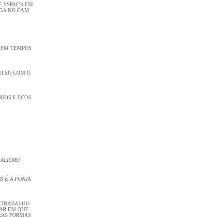
E ESPAÇO EM
NGA NO CAM
A EM TEMPOS
NTRO COM O
RIOS E ECOS
EALISMO
O É A PONTA
U TRABALHO
GAR EM QUE
RAS FORMAS