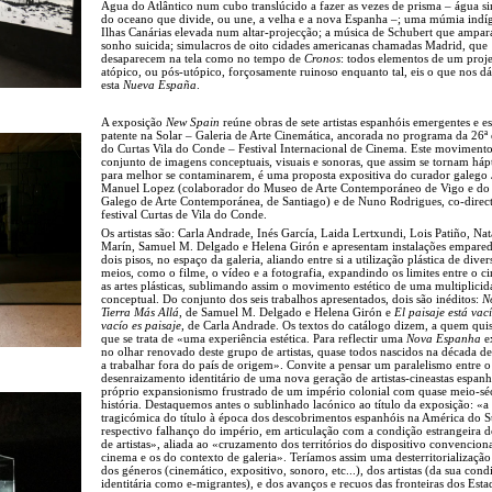
Água do Atlântico num cubo translúcido a fazer as vezes de prisma – água s
do oceano que divide, ou une, a velha e a nova Espanha –; uma múmia indí
Ilhas Canárias elevada num altar-projecção; a música de Schubert que ampa
sonho suicida; simulacros de oito cidades americanas chamadas Madrid, que
desaparecem na tela como no tempo de
Cronos
: todos elementos de um proj
atópico, ou pós-utópico, forçosamente ruinoso enquanto tal, eis o que nos dá
esta
Nueva España
.
A exposição
New Spain
reúne obras de sete artistas espanhóis emergentes e es
patente na Solar – Galeria de Arte Cinemática, ancorada no programa da 26ª
do Curtas Vila do Conde – Festival Internacional de Cinema. Este moviment
conjunto de imagens conceptuais, visuais e sonoras, que assim se tornam háp
para melhor se contaminarem, é uma proposta expositiva do curador galego 
Manuel Lopez (colaborador do Museo de Arte Contemporáneo de Vigo e do
Galego de Arte Contemporánea, de Santiago) e de Nuno Rodrigues, co-direc
festival Curtas de Vila do Conde.
Os artistas são: Carla Andrade, Inés García, Laida Lertxundi, Lois Patiño, Nat
Marín, Samuel M. Delgado e Helena Girón e apresentam instalações empare
dois pisos, no espaço da galeria, aliando entre si a utilização plástica de diver
meios, como o filme, o vídeo e a fotografia, expandindo os limites entre o c
as artes plásticas, sublimando assim o movimento estético de uma multiplicid
conceptual. Do conjunto dos seis trabalhos apresentados, dois são inéditos:
N
Tierra Más Allá
, de Samuel M. Delgado e Helena Girón e
El paisaje está vací
vacío es paisaje
, de Carla Andrade. Os textos do catálogo dizem, a quem quise
que se trata de «uma experiência estética. Para reflectir uma
Nova Espanha
e
no olhar renovado deste grupo de artistas, quase todos nascidos na década d
a trabalhar fora do país de origem». Convite a pensar um paralelismo entre o
desenraizamento identitário de uma nova geração de artistas-cineastas espanh
próprio expansionismo frustrado de um império colonial com quase meio-sé
história. Destaquemos antes o sublinhado lacónico ao título da exposição: «a
tragicómica do título à época dos descobrimentos espanhóis na América do S
respectivo falhanço do império, em articulação com a condição estrangeira 
de artistas», aliada ao «cruzamento dos territórios do dispositivo convencion
cinema e os do contexto de galeria». Teríamos assim uma desterritorialização 
dos géneros (cinemático, expositivo, sonoro, etc...), dos artistas (da sua cond
identitária como e-migrantes), e dos avanços e recuos das fronteiras dos Esta