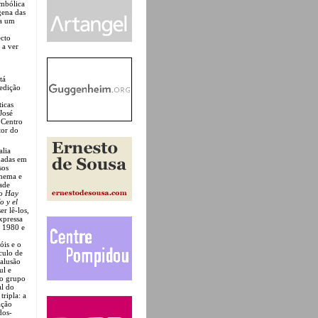
imbólica
gena das
ra um
ecto
 a ver
tá
 edição
o
ticas
José
 Centro
tor do
alia
dadas em
sos
inema e
ade
o Hay
o y el
r lê-los,
xpressa
e 1980 e
óis e o
culo de
 alusão
ul e
do grupo
al do
tripla: a
ição
dos-