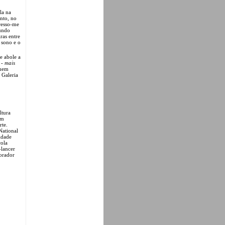
la na
ento, no
eresso-me
mundo
ras entre
 sono e o
e abole a
 - mais
quem
 Galeria
ltura
em
rte.
National
idade
cola
-lancer
borador