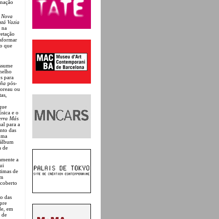
 nação
:
Nova
stá Vazia
r na
retação
nsformar
lo que
assume
melho
s para
aña
pós-
horeau ou
tas,
 que
úsica e o
erra Más
al para a
nto das
 uma
e álbum
a de
amente a
ui
timas de
um
 coberto
ão das
pre
de, em
 de