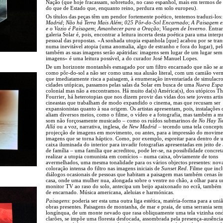
Nação (que hoje fracassam, sobretudo, no caso espanhol, mais em termos de
do que de Estado que, enquanto reino, perdura em solo europeu).
Os títulos das peças têm um pendor fortemente poético, tentemos traduzi-los
Madrid
;
Não há Terra Mais Além
;
025 Pôr-do-Sol Encarnado
;
A Paisagem e
e o Vazio é Paisagem
;
Amanhecer para a Oração
;
Viagem de Inverno
. Entra
galeria Solar é, pois, encontrar a leitura incerta desta poética para uma interp
pessoal das propostas. «A sonhada utopia espanhola [que] acabou por se tra
numa inevitável atopia (uma anomalia, algo de estranho e fora do lugar), pe
também as suas imagens serão apátridas: imagens sem lugar de um lugar sem
imagens» é uma leitura possível, a do curador José Manuel Lopes.
De um horizonte montanhês esmagado por um filtro encarnado que não se 
como pôr-do-sol a não ser como uma sua alusão literal, com um camião ver
que imediatamente risca a paisagem, à enumeração inventariada de simulacro
cidades utópicas, passamos pelas salas da Solar em busca de uma
Nueva Esp
colonial mas não a encontramos. Há muito da(s) América(s), dos utópicos T
Fourrier, há heterotopias que nos dizem provir das vidas dos sete jovens artis
cineastas que trabalham de modo expandido o cinema, mas que recusam ser
expansionistas quanto à sua origem. Os artistas apresentam, pois, instalações
aliam diversos meios, como o filme, o vídeo e a fotografia, mas também a m
som não forçosamente musicado – como os ruídos submarinos de
No Hay Ti
Allá
ou a voz, narrativa, inglesa, de
New Madrid
– tecendo uma tela conceptu
projecção de imagens em movimento, ou antes, para a impressão do movime
imagens que se torna háptico. Como, por exemplo, espreitar para dentro de
caixa iluminada do interior para invadir fotografias apresentadas em jeito d
de família – uma família que acreditou, pode ler-se, na possibilidade concret
realizar a utopia comunista em comícios – numa caixa, obviamente de tons
avermelhados, uma mesma tonalidade para os vários objectos presentes: nov
coloração intensa do filtro nas imagens iniciais de
Sunset Red
. Filme que incl
diálogos ocasionais de pessoas que habitam a paisagem mas também cenas ín
casa, onde uma mulher nua, alongada sobre o ventre no chão, a olhar para 
monitor TV ao raso do solo, antecipa um beijo apaixonado no ecrã, também
de encarnado. Música americana, aleluias e harmónicas.
Paisagens
: poderia ser esta uma outra liga estética, matéria-forma para a uni
obras presentes. Paisagens de montanha, de mar e praia, de uma serrania sem
longínqua, de um monte nevado que rasa obliquamente uma tela vizinha on
clarões, se impõe uma floresta desfocada, assombrada pela presença-ausência