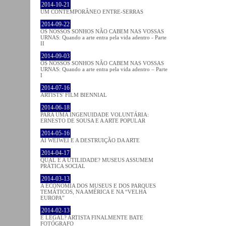
2014-10-21
UM CONTEMPORÂNEO ENTRE-SERRAS
2014-09-22
OS NOSSOS SONHOS NÃO CABEM NAS VOSSAS
URNAS: Quando a arte entra pela vida adentro - Parte
II
2014-09-03
OS NOSSOS SONHOS NÃO CABEM NAS VOSSAS
URNAS: Quando a arte entra pela vida adentro – Parte
I
2014-07-16
ARTISTS' FILM BIENNIAL
2014-06-18
PARA UMA INGENUIDADE VOLUNTÁRIA:
ERNESTO DE SOUSA E A ARTE POPULAR
2014-05-16
AI WEIWEI E A DESTRUIÇÃO DA ARTE
2014-04-17
QUAL É A UTILIDADE? MUSEUS ASSUMEM
PRÁTICA SOCIAL
2014-03-13
A ECONOMIA DOS MUSEUS E DOS PARQUES
TEMÁTICOS, NA AMÉRICA E NA “VELHA
EUROPA”
2014-02-13
É LEGAL? ARTISTA FINALMENTE BATE
FOTÓGRAFO