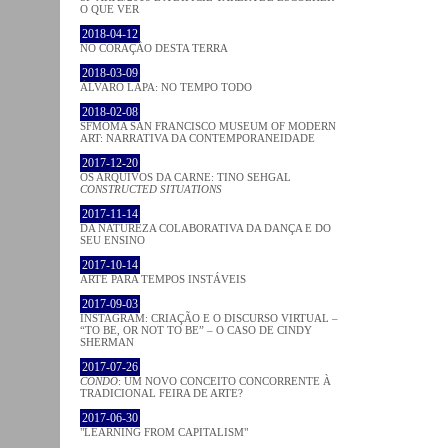
O QUE VER
2018-04-12
NO CORAÇÂO DESTA TERRA
2018-03-09
ÁLVARO LAPA: NO TEMPO TODO
2018-02-08
SFMOMA SAN FRANCISCO MUSEUM OF MODERN
ART: NARRATIVA DA CONTEMPORANEIDADE
2017-12-20
OS ARQUIVOS DA CARNE: TINO SEHGAL
CONSTRUCTED SITUATIONS
2017-11-14
DA NATUREZA COLABORATIVA DA DANÇA E DO
SEU ENSINO
2017-10-14
ARTE PARA TEMPOS INSTÁVEIS
2017-09-03
INSTAGRAM: CRIAÇÃO E O DISCURSO VIRTUAL –
“TO BE, OR NOT TO BE” – O CASO DE CINDY
SHERMAN
2017-07-26
CONDO
: UM NOVO CONCEITO CONCORRENTE À
TRADICIONAL FEIRA DE ARTE?
2017-06-30
"LEARNING FROM CAPITALISM"