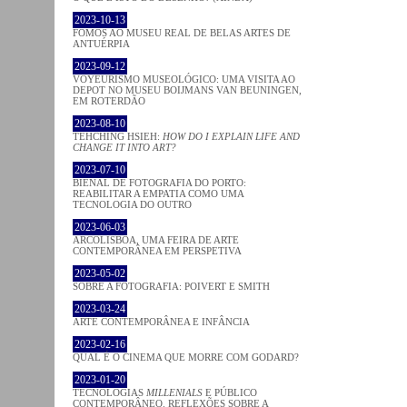
2023-10-13
FOMOS AO MUSEU REAL DE BELAS ARTES DE
ANTUÉRPIA
2023-09-12
VOYEURISMO MUSEOLÓGICO: UMA VISITA AO
DEPOT NO MUSEU BOIJMANS VAN BEUNINGEN,
EM ROTERDÃO
2023-08-10
TEHCHING HSIEH:
HOW DO I EXPLAIN LIFE AND
CHANGE IT INTO ART?
2023-07-10
BIENAL DE FOTOGRAFIA DO PORTO:
REABILITAR A EMPATIA COMO UMA
TECNOLOGIA DO OUTRO
2023-06-03
ARCOLISBOA, UMA FEIRA DE ARTE
CONTEMPORÂNEA EM PERSPETIVA
2023-05-02
SOBRE A FOTOGRAFIA: POIVERT E SMITH
2023-03-24
ARTE CONTEMPORÂNEA E INFÂNCIA
2023-02-16
QUAL É O CINEMA QUE MORRE COM GODARD?
2023-01-20
TECNOLOGIAS
MILLENIALS
E PÚBLICO
CONTEMPORÂNEO. REFLEXÕES SOBRE A