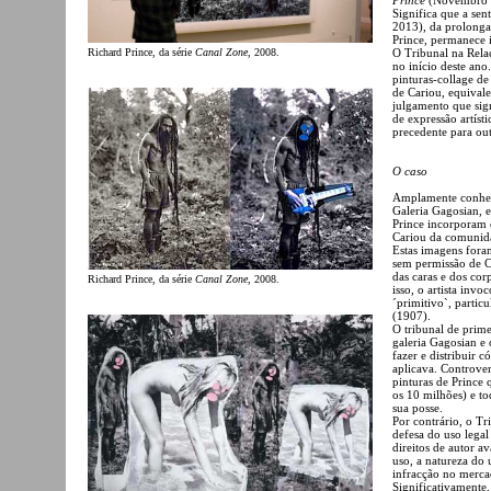
Significa que a se
2013), da prolongad
Prince, permanece i
O Tribunal na Rela
Richard Prince, da série
Canal Zone
, 2008.
no início deste an
pinturas-collage de
de Cariou, equivale
julgamento que sig
de expressão artíst
precedente para out
O caso
Amplamente conhec
Galeria Gagosian, 
Prince incorporam 
Cariou da comunida
Estas imagens foram
sem permissão de Ca
das caras e dos cor
Richard Prince, da série
Canal Zone
, 2008.
isso, o artista inv
´primitivo`, partic
(1907).
O tribunal de prim
galeria Gagosian e o
fazer e distribuir c
aplicava. Controve
pinturas de Prince
os 10 milhões) e to
sua posse.
Por contrário, o Tr
defesa do uso legal
direitos de autor a
uso, a natureza do 
infracção no merca
Significativamente,