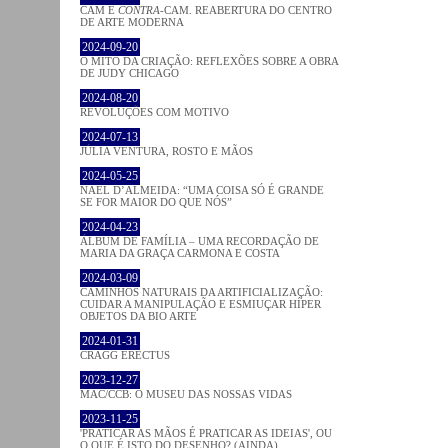
CAM E
CONTRA
-CAM. REABERTURA DO CENTRO
DE ARTE MODERNA
2024-09-20
O MITO DA CRIAÇÃO: REFLEXÕES SOBRE A OBRA
DE JUDY CHICAGO
2024-08-20
REVOLUÇÕES COM MOTIVO
2024-07-13
JÚLIA VENTURA, ROSTO E MÃOS
2024-05-25
NAEL D’ALMEIDA: “UMA COISA SÓ É GRANDE
SE FOR MAIOR DO QUE NÓS”
2024-04-23
ÁLBUM DE FAMÍLIA – UMA RECORDAÇÃO DE
MARIA DA GRAÇA CARMONA E COSTA
2024-03-09
CAMINHOS NATURAIS DA ARTIFICIALIZAÇÃO:
CUIDAR A MANIPULAÇÃO E ESMIUÇAR HÍPER
OBJETOS DA BIO ARTE
2024-01-31
CRAGG ERECTUS
2023-12-27
MAC/CCB: O MUSEU DAS NOSSAS VIDAS
2023-11-25
'PRATICAR AS MÃOS É PRATICAR AS IDEIAS', OU
O QUE É ISTO DO DESENHO? (AINDA)