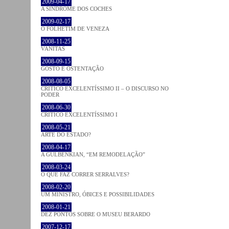
2009-04-17
A SÍNDROME DOS COCHES
2009-02-17
O FOLHETIM DE VENEZA
2008-11-25
VANITAS
2008-09-15
GOSTO E OSTENTAÇÃO
2008-08-05
CRÍTICO EXCELENTÍSSIMO II – O DISCURSO NO
PODER
2008-06-30
CRÍTICO EXCELENTÍSSIMO I
2008-05-21
ARTE DO ESTADO?
2008-04-17
A GULBENKIAN, “EM REMODELAÇÃO”
2008-03-24
O QUE FAZ CORRER SERRALVES?
2008-02-20
UM MINISTRO, ÓBICES E POSSIBILIDADES
2008-01-21
DEZ PONTOS SOBRE O MUSEU BERARDO
2007-12-17