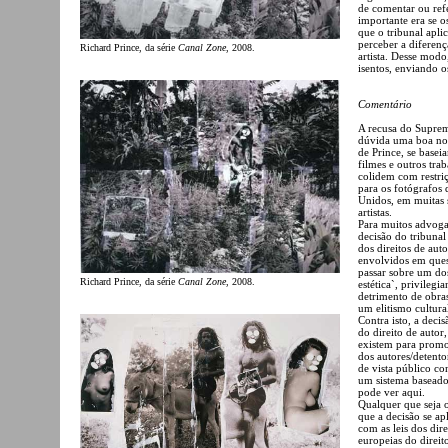
de comentar ou refe
importante era se o
que o tribunal apli
perceber a diferenç
Richard Prince, da série
Canal Zone
, 2008.
artista. Desse modo
isentos, enviando os
Comentário
A recusa do Suprem
dúvida uma boa notí
de Prince, se basei
filmes e outros tra
colidem com restri
para os fotógrafos 
Unidos, em muitas 
artistas.
Para muitos advogad
decisão do tribunal
dos direitos de aut
envolvidos em quest
passar sobre um dos
Richard Prince, da série
Canal Zone
, 2008.
estética`, privileg
detrimento de obras
um elitismo cultura
Contra isto, a deci
do direito de autor,
existem para promo
dos autores/detentor
de vista público co
um sistema baseado
pode ver aqui.
Qualquer que seja 
que a decisão se ap
com as leis dos dire
europeias do direit