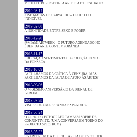
MICHAEL BIBERSTEIN: A ARTE E A ETERNIDADE!
2019-03-14
JOSÉ MAÇÃS DE CARVALHO – O JOGO DO
INDIZÍVEL
2019-02-08
A IDENTIDADE ENTRE SEXO E PODER
2018-12-20
@MIAMIARTWEEK - O FUTURO AGENDADO NO
ÉDEN DA ARTE CONTEMPORÂNEA
2018-11-17
EDUCAÇÃO SENTIMENTAL. A COLEÇÃO PINTO
DA FONSECA
2018-10-09
PARTILHAMOS DA CRÍTICA À CENSURA, MAS
PARTILHAMOS DA FALTA DE APOIO ÀS ARTES?
2018-09-06
O VIGÉSIMO ANIVERSÁRIO DA BIENAL DE
BERLIM
2018-07-29
VISÕES DE UMA ESPANHA EXPANDIDA
2018-06-24
O OLHO DO FOTÓGRAFO TAMBÉM SOFRE DE
CONJUNTIVITE, (UMA CONVERSA EM TORNO DO
PROJECTO SPECTRUM)
2018-05-22
SP-ARTE/2018 E A DIFÍCIL TAREFA DE ESCOLHER