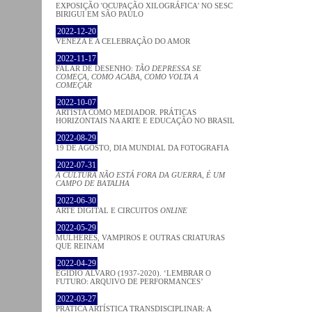
EXPOSIÇÃO 'OCUPAÇÃO XILOGRÁFICA' NO SESC
BIRIGUI EM SÃO PAULO
2022-12-20
VENEZA E A CELEBRAÇÃO DO AMOR
2022-11-17
FALAR DE DESENHO:
TÃO DEPRESSA SE
COMEÇA, COMO ACABA, COMO VOLTA A
COMEÇAR
2022-10-07
ARTISTA COMO MEDIADOR. PRÁTICAS
HORIZONTAIS NA ARTE E EDUCAÇÃO NO BRASIL
2022-08-29
19 DE AGOSTO, DIA MUNDIAL DA FOTOGRAFIA
2022-07-31
A CULTURA NÃO ESTÁ FORA DA GUERRA, É UM
CAMPO DE BATALHA
2022-06-30
ARTE DIGITAL E CIRCUITOS
ONLINE
2022-05-29
MULHERES, VAMPIROS E OUTRAS CRIATURAS
QUE REINAM
2022-04-29
EGÍDIO ÁLVARO (1937-2020). ‘LEMBRAR O
FUTURO: ARQUIVO DE PERFORMANCES’
2022-03-27
PRATICA ARTÍSTICA TRANSDISCIPLINAR: A