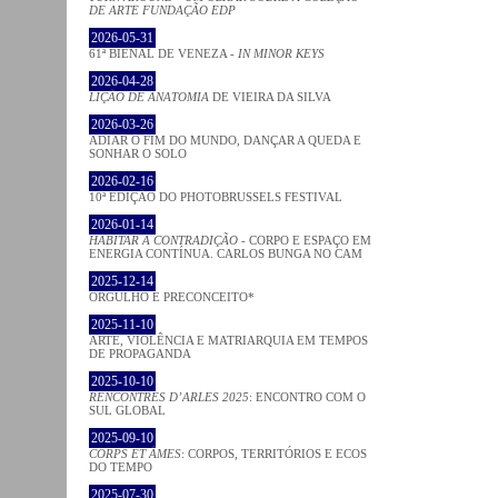
DE ARTE FUNDAÇÃO EDP
2026-05-31
61ª BIENAL DE VENEZA -
IN MINOR KEYS
2026-04-28
LIÇÃO DE ANATOMIA
DE VIEIRA DA SILVA
2026-03-26
ADIAR O FIM DO MUNDO, DANÇAR A QUEDA E
SONHAR O SOLO
2026-02-16
10ª EDIÇÃO DO PHOTOBRUSSELS FESTIVAL
2026-01-14
HABITAR A CONTRADIÇÃO
- CORPO E ESPAÇO EM
ENERGIA CONTÍNUA. CARLOS BUNGA NO CAM
2025-12-14
ORGULHO E PRECONCEITO*
2025-11-10
ARTE, VIOLÊNCIA E MATRIARQUIA EM TEMPOS
DE PROPAGANDA
2025-10-10
RENCONTRES D’ARLES 2025
: ENCONTRO COM O
SUL GLOBAL
2025-09-10
CORPS ET ÂMES
: CORPOS, TERRITÓRIOS E ECOS
DO TEMPO
2025-07-30