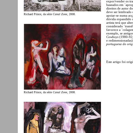
expor/vender os tr
baseados em ´apropr
direitos de autor d
deve ser lembrado q
Richard Prince, da série
Canal Zone
, 2008.
apoiar-se numa acç
dúvida expandido c
artista terá que al
considerado ´transf
favorece a ´colagem
exemplo, se antigos
Cowboys
(1980-92;
e redimensionadas),
portuguesa do orig
Este artigo foi ori
Richard Prince, da série
Canal Zone
, 2008.