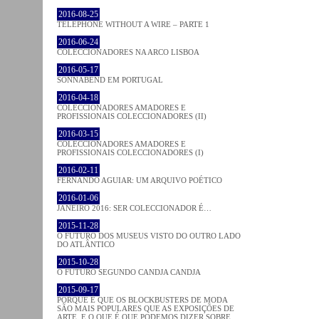
2016-08-25
TELEPHONE WITHOUT A WIRE – PARTE 1
2016-06-24
COLECCIONADORES NA ARCO LISBOA
2016-05-17
SONNABEND EM PORTUGAL
2016-04-18
COLECCIONADORES AMADORES E
PROFISSIONAIS COLECCIONADORES (II)
2016-03-15
COLECCIONADORES AMADORES E
PROFISSIONAIS COLECCIONADORES (I)
2016-02-11
FERNANDO AGUIAR: UM ARQUIVO POÉTICO
2016-01-06
JANEIRO 2016: SER COLECCIONADOR É…
2015-11-28
O FUTURO DOS MUSEUS VISTO DO OUTRO LADO
DO ATLÂNTICO
2015-10-28
O FUTURO SEGUNDO CANDJA CANDJA
2015-09-17
PORQUE É QUE OS BLOCKBUSTERS DE MODA
SÃO MAIS POPULARES QUE AS EXPOSIÇÕES DE
ARTE, E O QUE É QUE PODEMOS DIZER SOBRE