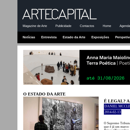
Magazine de Arte
Publicidade
Contactos
Home
Agenda-
Notícias
Entrevista
Estado da Arte
Exposições
Perspetiv
O ESTADO DA ARTE
É LEGAL? 
DANIEL MCCL
2014-02-13
O Supremo Tribunal
que é já um marco n
Prince
(Novembro d