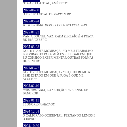
“É A ARTECAPITAL, AMÉRICO”
2025-06-30
O ESCURO VITAL DE
PARIS NOIR
2025-05-24
JÚLIO POMAR. DEPOIS DO NOVO REALISMO
2025-04-23
VÂNIA DOUTEL VAZ:
CADA DECISÃO É A PONTA
DE UM ICEBERG
2025-03-28
PARTE 1: JOTA MOMBAÇA - “O MEU TRABALHO
FOI VIRANDO PARA MIM ESSE LUGAR EM QUE
EU CONSIGO EXPERIMENTAR OUTRAS FORMAS
DE SENTIR”
2025-03-27
PARTE 2: JOTA MOMBAÇA - “EU FUJO RUMO A
ESSE ESTADO EM QUE A FUGA É QUE ME
ACOLHE”
2025-02-19
NURTURE GAIA
, A 4.ª EDIÇÃO DA BIENAL DE
BANGKOK
2025-01-13
LEONOR
D’AVANTAGE
2024-12-01
O CALÍGRAFO OCIDENTAL. FERNANDO LEMOS E
O JAPÃO
2024-10-30