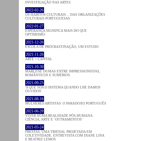
INVESTIGAÇÃO NAS ARTES
2022-02-26
OS HÁBITOS CULTURAIS… DAS ORGANIZAÇÕES
CULTURAIS PORTUGUESAS
2022-01-27
ESPERANÇA SIGNIFICA MAIS DO QUE
OPTIMISMO
2021-12-26
ESCOLA DE PROCRASTINAÇÃO, UM ESTUDO
2021-11-26
ARTE = CAPITAL
2021-10-30
MARLENE DUMAS ENTRE IMPRESSIONISTAS,
ROMÂNTICOS E SUMÉRIOS
2021-09-25
'A QUE SOA O SISTEMA QUANDO LHE DAMOS
OUVIDOS'
2021-08-16
MULHERES ARTISTAS: O PARADOXO PORTUGUÊS
2021-06-29
VIVER NUMA REALIDADE PÓS-HUMANA:
CIÊNCIA, ARTE E ‘OUTRAMENTOS’
2021-05-24
FRESTAS, UMA TRIENAL PROJETADA EM
COLETIVIDADE. ENTREVISTA COM DIANE LINA
E BEATRIZ LEMOS