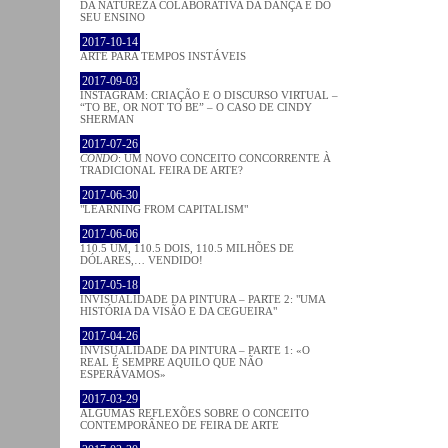
DA NATUREZA COLABORATIVA DA DANÇA E DO
SEU ENSINO
2017-10-14
ARTE PARA TEMPOS INSTÁVEIS
2017-09-03
INSTAGRAM: CRIAÇÃO E O DISCURSO VIRTUAL –
“TO BE, OR NOT TO BE” – O CASO DE CINDY
SHERMAN
2017-07-26
CONDO
: UM NOVO CONCEITO CONCORRENTE À
TRADICIONAL FEIRA DE ARTE?
2017-06-30
"LEARNING FROM CAPITALISM"
2017-06-06
110.5 UM, 110.5 DOIS, 110.5 MILHÕES DE
DÓLARES,… VENDIDO!
2017-05-18
INVISUALIDADE DA PINTURA – PARTE 2: "UMA
HISTÓRIA DA VISÃO E DA CEGUEIRA"
2017-04-26
INVISUALIDADE DA PINTURA – PARTE 1: «O
REAL É SEMPRE AQUILO QUE NÃO
ESPERÁVAMOS»
2017-03-29
ALGUMAS REFLEXÕES SOBRE O CONCEITO
CONTEMPORÂNEO DE FEIRA DE ARTE