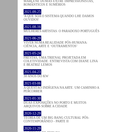
MARLENE DUMAS ENTRE IMPRESSIONISTAS,
ROMÂNTICOS E SUMÉRIOS
2021-09-25
'A QUE SOA O SISTEMA QUANDO LHE DAMOS
OUVIDOS'
2021-08-16
MULHERES ARTISTAS: O PARADOXO PORTUGUÊS
2021-06-29
VIVER NUMA REALIDADE PÓS-HUMANA:
CIÊNCIA, ARTE E ‘OUTRAMENTOS’
2021-05-24
FRESTAS, UMA TRIENAL PROJETADA EM
COLETIVIDADE. ENTREVISTA COM DIANE LINA
E BEATRIZ LEMOS
2021-04-23
30 ANOS DO KW
2021-03-06
A QUESTÃO INDÍGENA NA ARTE. UM CAMINHO A
PERCORRER
2021-01-30
DUAS EXPOSIÇÕES NO PORTO E MUITOS
ARQUIVOS SOBRE A CIDADE
2020-12-29
TEORIA DE UM BIG BANG CULTURAL PÓS-
CONTEMPORÂNEO - PARTE II
2020-11-29