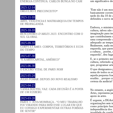
um significativo d
ENERGIA CONTÍNUA. CARLOS BUNGA NO CAM
2025-12-14
"Este não é um mo
ORGULHO E PRECONCEITO*
basicamente corret
tarde do dia 10 de 
2025-11-10
defendeu o novo mo
ARTE, VIOLÊNCIA E MATRIARQUIA EM TEMPOS
DE PROPAGANDA
Embora, o ministro 
2025-10-10
cultura, talvez não 
imaginação para in
RENCONTRES D’ARLES 2025
: ENCONTRO COM O
que contribuíssem 
SUL GLOBAL
uma compreensão ap
adequado ao tempo 
2025-09-10
Realmente, nada me
CORPS ET ÂMES
: CORPOS, TERRITÓRIOS E ECOS
esquerda, que parec
DO TEMPO
a cultura... porém,
esquerda", deu lug
2025-07-30
E, se o primeiro mi
“É A ARTECAPITAL, AMÉRICO”
cultura, referindo 
que, programar arte
2025-06-30
O que designamos p
O ESCURO VITAL DE
PARIS NOIR
soma de todos os e
aquela pequena frac
2025-05-24
erudito... porque c
JÚLIO POMAR. DEPOIS DO NOVO REALISMO
certeza da audácia!
2025-04-23
VÂNIA DOUTEL VAZ:
CADA DECISÃO É A PONTA
No entanto, a angú
DE UM ICEBERG
Artes, representa 
apoio às artes.
2025-03-28
É urgente, a DGArte
PARTE 1: JOTA MOMBAÇA - “O MEU TRABALHO
organizações sem in
FOI VIRANDO PARA MIM ESSE LUGAR EM QUE
como princípio fun
EU CONSIGO EXPERIMENTAR OUTRAS FORMAS
independência dos i
DE SENTIR”
igualdade de condi