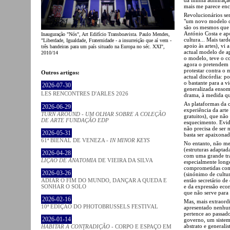
mais me parece enc
Revolucionários se
"um novo modelo de
são os mesmos que 
António Costa e apo
Inauguração "Nós", Art Edifício Transboavista. Paulo Mendes,
cultura... Mais tar
"Liberdade, Igualdade, Fraternidade - a insurreição que aí vem -
apoio às artes), vi
três bandeiras para um país situado na Europa no séc. XXI",
actual modelo de ap
2010/14
o modelo, teve o c
agora o pretendem r
protestar contra o
Outros artigos:
actual discórdia: p
o bastante para a vi
2026-07-30
generalizada ensom
LES RENCONTRES D'ARLES 2026
drama, à medida qu
As plataformas da 
2026-06-29
experiência da arte
TURN AROUND - UM OLHAR SOBRE A COLEÇÃO
gratuitos), que não
DE ARTE FUNDAÇÃO EDP
esquecimento. Evide
não precisa de ser 
2026-05-31
basta ser apaixonada
61ª BIENAL DE VENEZA -
IN MINOR KEYS
No entanto, não me 
(estruturas adaptad
2026-04-28
com uma grande trad
LIÇÃO DE ANATOMIA
DE VIEIRA DA SILVA
especialmente longe
comprometidas comp
2026-03-26
(sinónimo de cultu
então secretário de
ADIAR O FIM DO MUNDO, DANÇAR A QUEDA E
e da expressão econ
SONHAR O SOLO
que não serve para
2026-02-16
Mas, mais extraordi
10ª EDIÇÃO DO PHOTOBRUSSELS FESTIVAL
apresentado nenhum
pertence ao passado
2026-01-14
governo, um sistem
abstrato e generali
HABITAR A CONTRADIÇÃO
- CORPO E ESPAÇO EM