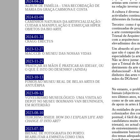
2024-04-23
artistas sem correr
ÁLBUM DE FAMÍLIA – UMA RECORDAÇÃO DE
na relação inversa 
MARIA DA GRAÇA CARMONA E COSTA
A cultura é divers
actividades continu
2024-03-09
diferentes da form
CAMINHOS NATURAIS DA ARTIFICIALIZAÇÃO:
Terceiro: como é qu
CUIDAR A MANIPULAÇÃO E ESMIUÇAR HÍPER
continuadas de pro
OBJETOS DA BIO ARTE
a arte contemporân
Trienal de Arquitec
2024-01-31
com a arquitectura 
CRAGG ERECTUS
elevadíssimo dos m
Um absurdo só por 
2023-12-27
que não é capaz de 
MAC/CCB: O MUSEU DAS NOSSAS VIDAS
especialidade (a ar
Não se deve juntar 
2023-11-25
que a Trienal de Ar
'PRATICAR AS MÃOS É PRATICAR AS IDEIAS', OU
detrimento da arte
O QUE É ISTO DO DESENHO? (AINDA)
disfuncional! - A h
dinheiro das artes 
2023-10-13
mãos da DGArtes!
FOMOS AO MUSEU REAL DE BELAS ARTES DE
ANTUÉRPIA
No entanto, o probl
bienais (objectivo
2023-09-12
nos últimos anos, n
VOYEURISMO MUSEOLÓGICO: UMA VISITA AO
como se de um amor
DEPOT NO MUSEU BOIJMANS VAN BEUNINGEN,
de apoio às artes à
EM ROTERDÃO
As entidades de pr
2023-08-10
colonizador dos co
pontual; é fácil de
TEHCHING HSIEH:
HOW DO I EXPLAIN LIFE AND
candidatura muito v
CHANGE IT INTO ART?
trienais), no actual
de entretenimento 
2023-07-10
usualmente baixos),
BIENAL DE FOTOGRAFIA DO PORTO:
dos temas adequado
REABILITAR A EMPATIA COMO UMA
(workshops, masterc