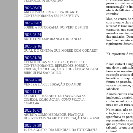
TECNOLOGIA DO OUTRO
prazo normalmente 
programação) e fin
2023-06-03
oferta de bilhetes 
ARCOLISBOA, UMA FEIRA DE ARTE
entradas!
CONTEMPORÂNEA EM PERSPETIVA
Mas, no centro do v
com a total e clara 
2023-05-02
terreno! É fundame
SOBRE A FOTOGRAFIA: POIVERT E SMITH
estruturas, que con
métodos analíticos 
2023-03-24
das entidades! Daq
ARTE CONTEMPORÂNEA E INFÂNCIA
Revólver, acontece
rigidamente distant
2023-02-16
QUAL É O CINEMA QUE MORRE COM GODARD?
"O importante é tra
2023-01-20
TECNOLOGIAS
MILLENIALS
E PÚBLICO
É indiscutível a ur
CONTEMPORÂNEO. REFLEXÕES SOBRE A
que deve o ministér
EXPOSIÇÃO 'OCUPAÇÃO XILOGRÁFICA' NO SESC
fazer mais investi
BIRIGUI EM SÃO PAULO
educação artística 
beneficiar dos apo
2022-12-20
futuro do passado, 
VENEZA E A CELEBRAÇÃO DO AMOR
valor é intrínseco
sabedoria.
2022-11-17
A nossa cultura não
FALAR DE DESENHO:
TÃO DEPRESSA SE
intelectual, a serie
COMEÇA, COMO ACABA, COMO VOLTA A
conhecimentos, o ri
COMEÇAR
pode ser um progre
No entanto, não se
2022-10-07
criação artística e
ARTISTA COMO MEDIADOR. PRÁTICAS
ignorância ou porqu
HORIZONTAIS NA ARTE E EDUCAÇÃO NO BRASIL
representados na as
que as pessoas sej
2022-08-29
sabendo-se que a e
19 DE AGOSTO, DIA MUNDIAL DA FOTOGRAFIA
cultura!