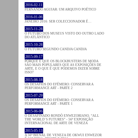
2016-02-11
FERNANDO AGUIAR: UM ARQUIVO POÉTICO
2016-01-06
JANEIRO 2016: SER COLECCIONADOR É…
2015-11-28
O FUTURO DOS MUSEUS VISTO DO OUTRO LADO
DO ATLÂNTICO
2015-10-28
O FUTURO SEGUNDO CANDJA CANDJA
2015-09-17
PORQUE É QUE OS BLOCKBUSTERS DE MODA
SÃO MAIS POPULARES QUE AS EXPOSIÇÕES DE
ARTE, E O QUE É QUE PODEMOS DIZER SOBRE
ISSO?
2015-08-18
OS DESAFIOS DO EFÉMERO: CONSERVAR A
PERFORMANCE ART - PARTE 2
2015-07-29
OS DESAFIOS DO EFÉMERO: CONSERVAR A
PERFORMANCE ART - PARTE 1
2015-06-06
O DESAFINADO RONDÒ ENWEZORIANO. “ALL
THE WORLD´S FUTURES” - 56ª EXPOSIÇÃO
INTERNACIONAL DE ARTE DE VENEZA
2015-05-13
A 56ª BIENAL DE VENEZA DE OKWUI ENWEZOR