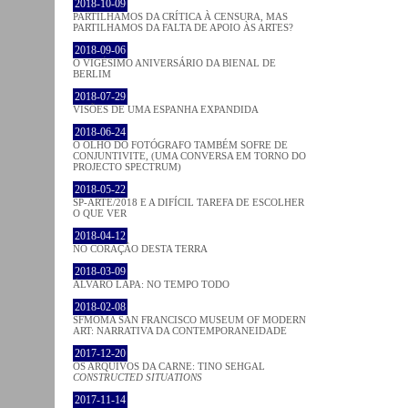
2018-10-09
PARTILHAMOS DA CRÍTICA À CENSURA, MAS
PARTILHAMOS DA FALTA DE APOIO ÀS ARTES?
2018-09-06
O VIGÉSIMO ANIVERSÁRIO DA BIENAL DE
BERLIM
2018-07-29
VISÕES DE UMA ESPANHA EXPANDIDA
2018-06-24
O OLHO DO FOTÓGRAFO TAMBÉM SOFRE DE
CONJUNTIVITE, (UMA CONVERSA EM TORNO DO
PROJECTO SPECTRUM)
2018-05-22
SP-ARTE/2018 E A DIFÍCIL TAREFA DE ESCOLHER
O QUE VER
2018-04-12
NO CORAÇÂO DESTA TERRA
2018-03-09
ÁLVARO LAPA: NO TEMPO TODO
2018-02-08
SFMOMA SAN FRANCISCO MUSEUM OF MODERN
ART: NARRATIVA DA CONTEMPORANEIDADE
2017-12-20
OS ARQUIVOS DA CARNE: TINO SEHGAL
CONSTRUCTED SITUATIONS
2017-11-14