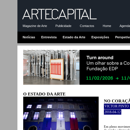
Magazine de Arte
Publicidade
Contactos
Home
Agenda-
Notícias
Entrevista
Estado da Arte
Exposições
Perspetiv
O ESTADO DA ARTE
NO CORAÇÂ
VICTOR PINTO
2018-04-12
Em pleno movimento
da minha admiração