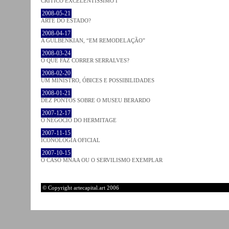
CRÍTICO EXCELENTÍSSIMO I
2008-05-21
ARTE DO ESTADO?
2008-04-17
A GULBENKIAN, “EM REMODELAÇÃO”
2008-03-24
O QUE FAZ CORRER SERRALVES?
2008-02-20
UM MINISTRO, ÓBICES E POSSIBILIDADES
2008-01-21
DEZ PONTOS SOBRE O MUSEU BERARDO
2007-12-17
O NEGÓCIO DO HERMITAGE
2007-11-15
ICONOLOGIA OFICIAL
2007-10-15
O CASO MNAA OU O SERVILISMO EXEMPLAR
© Copyright artecapital.art 2006