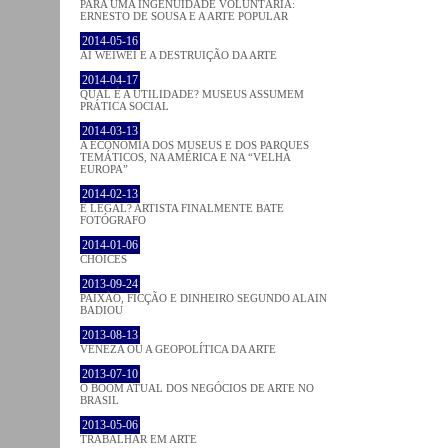
PARA UMA INGENUIDADE VOLUNTÁRIA:
ERNESTO DE SOUSA E A ARTE POPULAR
2014-05-16
AI WEIWEI E A DESTRUIÇÃO DA ARTE
2014-04-17
QUAL É A UTILIDADE? MUSEUS ASSUMEM
PRÁTICA SOCIAL
2014-03-13
A ECONOMIA DOS MUSEUS E DOS PARQUES
TEMÁTICOS, NA AMÉRICA E NA “VELHA
EUROPA”
2014-02-13
É LEGAL? ARTISTA FINALMENTE BATE
FOTÓGRAFO
2014-01-06
CHOICES
2013-09-24
PAIXÃO, FICÇÃO E DINHEIRO SEGUNDO ALAIN
BADIOU
2013-08-13
VENEZA OU A GEOPOLÍTICA DA ARTE
2013-07-10
O BOOM ATUAL DOS NEGÓCIOS DE ARTE NO
BRASIL
2013-05-06
TRABALHAR EM ARTE