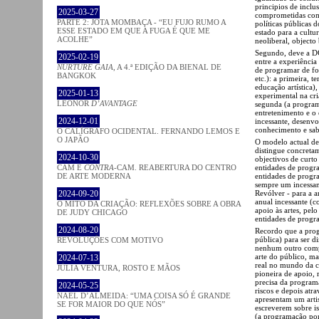
principios de inclu
2025-03-27
comprometidas com 
PARTE 2: JOTA MOMBAÇA - “EU FUJO RUMO A
políticas públicas 
ESSE ESTADO EM QUE A FUGA É QUE ME
estado para a cultu
ACOLHE”
neoliberal, objecto
Segundo, deve a DG
2025-02-19
entre a experiência
NURTURE GAIA
, A 4.ª EDIÇÃO DA BIENAL DE
de programar de for
BANGKOK
etc.): a primeira, t
educação artística)
2025-01-13
experimental na cria
LEONOR
D’AVANTAGE
segunda (a program
entretenimento e o
2024-12-01
incessante, desenv
conhecimento e sab
O CALÍGRAFO OCIDENTAL. FERNANDO LEMOS E
O JAPÃO
O modelo actual de 
distingue concreta
2024-10-30
objectivos de curt
entidades de progra
CAM E
CONTRA
-CAM. REABERTURA DO CENTRO
entidades de progr
DE ARTE MODERNA
sempre um incessan
Revólver - para a 
2024-09-20
anual incessante (
O MITO DA CRIAÇÃO: REFLEXÕES SOBRE A OBRA
apoio às artes, pe
DE JUDY CHICAGO
entidades de progr
2024-08-20
Recordo que a prog
pública) para ser di
REVOLUÇÕES COM MOTIVO
nenhum outro comp
arte do público, m
2024-07-13
real no mundo da cu
JÚLIA VENTURA, ROSTO E MÃOS
pioneira de apoio, 
precisa da programa
2024-05-25
riscos e depois atra
NAEL D’ALMEIDA: “UMA COISA SÓ É GRANDE
apresentam um artis
SE FOR MAIOR DO QUE NÓS”
escreverem sobre is
(a programação pon