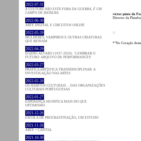
2022-07-31
A CULTURA NÃO ESTÁ FORA DA GUERRA, É UM
CAMPO DE BATALHA
victor pinto da Fo
Director da Plataf
2022-06-30
ARTE DIGITAL E CIRCUITOS
ONLINE
:::
2022-05-29
MULHERES, VAMPIROS E OUTRAS CRIATURAS
QUE REINAM
*"No Coração desta 
2022-04-29
EGÍDIO ÁLVARO (1937-2020). ‘LEMBRAR O
FUTURO: ARQUIVO DE PERFORMANCES’
2022-03-27
PRATICA ARTÍSTICA TRANSDISCIPLINAR: A
INVESTIGAÇÃO NAS ARTES
2022-02-26
OS HÁBITOS CULTURAIS… DAS ORGANIZAÇÕES
CULTURAIS PORTUGUESAS
2022-01-27
ESPERANÇA SIGNIFICA MAIS DO QUE
OPTIMISMO
2021-12-26
ESCOLA DE PROCRASTINAÇÃO, UM ESTUDO
2021-11-26
ARTE = CAPITAL
2021-10-30