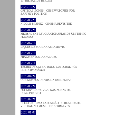
11ª BIENAL DE BERLIM
2020-10-27
CRITICAL ZONES - OBSERVATORIES FOR
EARTHLY POLITICS
2020-09-29
NICOLE BRENEZ - CINEMA REVISITED
2020-08-26
MENSAGENS REVOLUCIONÁRIAS DE UM TEMPO
PERDIDO
2020-07-16
LIÇÕES DE MARINA ABRAMOVIC
2020-06-10
FRAGMENTOS DO PARAÍSO
2020-05-11
TEORIA DE UM BIG BANG CULTURAL
PÓS-
CONTEMPORÂNEO
2020-04-24
QUE MUSEUS DEPOIS DA PANDEMIA?
2020-03-24
FUCKIN’ GLOBO 2020 NAS ZONAS DE
DESCONFORTO
2020-02-21
ELECTRIC: UMA EXPOSIÇÃO DE REALIDADE
VIRTUAL NO MUSEU DE SERRALVES
2020-01-07