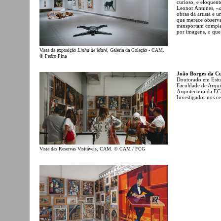
curioso, e eloquent
Leonor Antunes, «
obras da artista e 
que merece observa
transportam comple
por imagens, o que
Vista da exposição
Linha de Maré
, Galeria da Coleção - CAM.
© Pedro Pina
João Borges da C
Doutorado em Estud
Faculdade de Arqui
Arquitectura da EC
Investigador nos ce
Vista das Reservas Visitáveis, CAM. © CAM / FCG