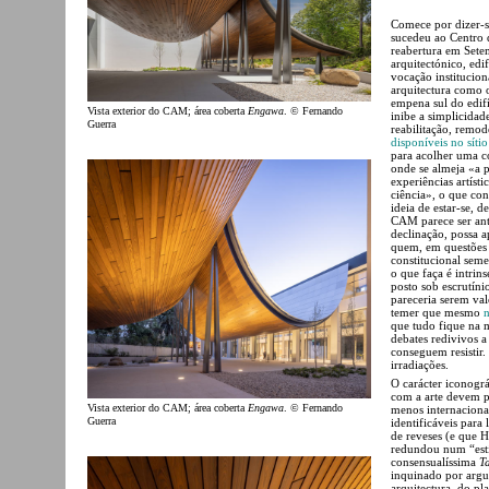
Comece por dizer-
sucedeu ao Centro
reabertura em Sete
arquitectónico, edi
vocação institucio
arquitectura como 
empena sul do edif
Vista exterior do CAM; área coberta
Engawa
. © Fernando
inibe a simplicida
Guerra
reabilitação, remo
disponíveis no sítio
para acolher uma c
onde se almeja «a 
experiências artíst
ciência», o que co
ideia de estar-se, 
CAM parece ser an
declinação, possa 
quem, em questões 
constitucional seme
o que faça é intri
posto sob escrutíni
pareceria serem va
temer que mesmo
n
que tudo fique na 
debates redivivos a
conseguem resistir
irradiações.
O carácter iconográ
com a arte devem p
Vista exterior do CAM; área coberta
Engawa
. © Fernando
menos internacional
Guerra
identificáveis para
de reveses (e que 
redundou num “esti
consensualíssima
T
inquinado por argu
arquitectura, do pl