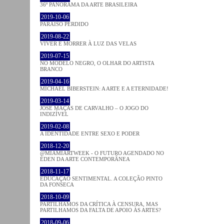
36º PANORAMA DA ARTE BRASILEIRA
2019-10-06
PARAÍSO PERDIDO
2019-08-22
VIVER E MORRER À LUZ DAS VELAS
2019-07-15
NO MODELO NEGRO, O OLHAR DO ARTISTA
BRANCO
2019-04-16
MICHAEL BIBERSTEIN: A ARTE E A ETERNIDADE!
2019-03-14
JOSÉ MAÇÃS DE CARVALHO – O JOGO DO
INDIZÍVEL
2019-02-08
A IDENTIDADE ENTRE SEXO E PODER
2018-12-20
@MIAMIARTWEEK - O FUTURO AGENDADO NO
ÉDEN DA ARTE CONTEMPORÂNEA
2018-11-17
EDUCAÇÃO SENTIMENTAL. A COLEÇÃO PINTO
DA FONSECA
2018-10-09
PARTILHAMOS DA CRÍTICA À CENSURA, MAS
PARTILHAMOS DA FALTA DE APOIO ÀS ARTES?
2018-09-06