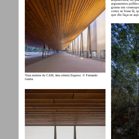
argumentos político
grassa um cosmopol
como se fosse lá, q
que diz faça-se aqu
Vista exterior do CAM; área coberta
Engawa
. © Fernando
Guerra