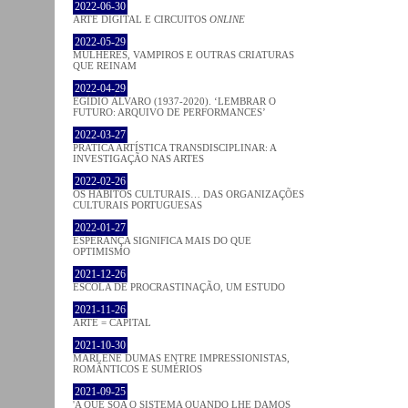
2022-06-30
ARTE DIGITAL E CIRCUITOS
ONLINE
2022-05-29
MULHERES, VAMPIROS E OUTRAS CRIATURAS
QUE REINAM
2022-04-29
EGÍDIO ÁLVARO (1937-2020). ‘LEMBRAR O
FUTURO: ARQUIVO DE PERFORMANCES’
2022-03-27
PRATICA ARTÍSTICA TRANSDISCIPLINAR: A
INVESTIGAÇÃO NAS ARTES
2022-02-26
OS HÁBITOS CULTURAIS… DAS ORGANIZAÇÕES
CULTURAIS PORTUGUESAS
2022-01-27
ESPERANÇA SIGNIFICA MAIS DO QUE
OPTIMISMO
2021-12-26
ESCOLA DE PROCRASTINAÇÃO, UM ESTUDO
2021-11-26
ARTE = CAPITAL
2021-10-30
MARLENE DUMAS ENTRE IMPRESSIONISTAS,
ROMÂNTICOS E SUMÉRIOS
2021-09-25
'A QUE SOA O SISTEMA QUANDO LHE DAMOS