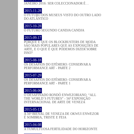
JANEIRO 2016: SER COLECCIONADOR É…
2015-11-28
O FUTURO DOS MUSEUS VISTO DO OUTRO LADO
DO ATLÂNTICO
2015-10-28
O FUTURO SEGUNDO CANDJA CANDJA
2015-09-17
PORQUE É QUE OS BLOCKBUSTERS DE MODA
SÃO MAIS POPULARES QUE AS EXPOSIÇÕES DE
ARTE, E O QUE É QUE PODEMOS DIZER SOBRE
ISSO?
2015-08-18
OS DESAFIOS DO EFÉMERO: CONSERVAR A
PERFORMANCE ART - PARTE 2
2015-07-29
OS DESAFIOS DO EFÉMERO: CONSERVAR A
PERFORMANCE ART - PARTE 1
2015-06-06
O DESAFINADO RONDÒ ENWEZORIANO. “ALL
THE WORLD´S FUTURES” - 56ª EXPOSIÇÃO
INTERNACIONAL DE ARTE DE VENEZA
2015-05-13
A 56ª BIENAL DE VENEZA DE OKWUI ENWEZOR
É SOMBRIA, TRISTE E FEIA
2015-04-08
A TUMULTUOSA FERTILIDADE DO HORIZONTE