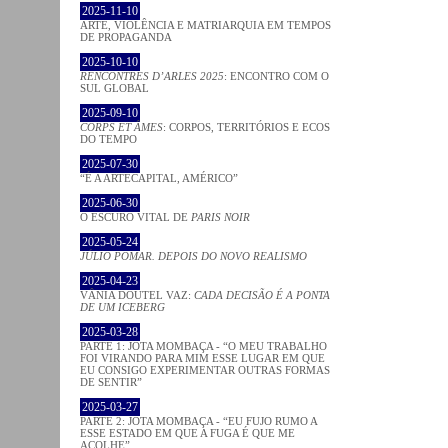
2025-11-10
ARTE, VIOLÊNCIA E MATRIARQUIA EM TEMPOS
DE PROPAGANDA
2025-10-10
RENCONTRES D’ARLES 2025
: ENCONTRO COM O
SUL GLOBAL
2025-09-10
CORPS ET ÂMES
: CORPOS, TERRITÓRIOS E ECOS
DO TEMPO
2025-07-30
“É A ARTECAPITAL, AMÉRICO”
2025-06-30
O ESCURO VITAL DE
PARIS NOIR
2025-05-24
JÚLIO POMAR. DEPOIS DO NOVO REALISMO
2025-04-23
VÂNIA DOUTEL VAZ:
CADA DECISÃO É A PONTA
DE UM ICEBERG
2025-03-28
PARTE 1: JOTA MOMBAÇA - “O MEU TRABALHO
FOI VIRANDO PARA MIM ESSE LUGAR EM QUE
EU CONSIGO EXPERIMENTAR OUTRAS FORMAS
DE SENTIR”
2025-03-27
PARTE 2: JOTA MOMBAÇA - “EU FUJO RUMO A
ESSE ESTADO EM QUE A FUGA É QUE ME
ACOLHE”