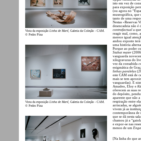
isto em vez de cons
para exposição per
(ou agora no “Espa
museográfica, que 
tanto de uma respo
Nestas «Reservas Vi
desencadeia não é 
contrafactual
a que
Vista da exposição
Linha de Maré
, Galeria da Coleção - CAM.
reagir mal, como, 
© Pedro Pina
merece igual atenç
andou exposto terá 
uma história altern
Porque ao poder cor
Stabat mater
(2006
vanguarda novecent
xilogravuras do li
vez da consabida
c
enigmática de Graç
linhas paralelas
(20
este CAM está de c
mais se tem aproxi
vanguardas). E nist
Amadeo, Eloy e Alm
oferecem as suas r
do depósito, pendu
aparente que não a
respiração entre el
Vista da exposição
Linha de Maré
, Galeria da Coleção - CAM.
arriscadas, se algu
© Pedro Pina
vivem já as institu
contemporânea de m
que se dá nesta sa
chamou já a “gaiol
e expor-se nas rese
menos de um
Eng
[Na linha do que a