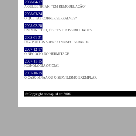
2008-04-17
A GULBENKIAN, “EM REMODELAÇÃO”
2008-03-24
O QUE FAZ CORRER SERRALVES?
2008-02-20
UM MINISTRO, ÓBICES E POSSIBILIDADES
2008-01-21
DEZ PONTOS SOBRE O MUSEU BERARDO
2007-12-17
O NEGÓCIO DO HERMITAGE
2007-11-15
ICONOLOGIA OFICIAL
2007-10-15
O CASO MNAA OU O SERVILISMO EXEMPLAR
© Copyright artecapital.art 2006