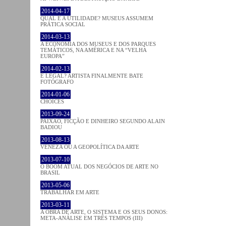
2014-04-17
QUAL É A UTILIDADE? MUSEUS ASSUMEM
PRÁTICA SOCIAL
2014-03-13
A ECONOMIA DOS MUSEUS E DOS PARQUES
TEMÁTICOS, NA AMÉRICA E NA “VELHA
EUROPA”
2014-02-13
É LEGAL? ARTISTA FINALMENTE BATE
FOTÓGRAFO
2014-01-06
CHOICES
2013-09-24
PAIXÃO, FICÇÃO E DINHEIRO SEGUNDO ALAIN
BADIOU
2013-08-13
VENEZA OU A GEOPOLÍTICA DA ARTE
2013-07-10
O BOOM ATUAL DOS NEGÓCIOS DE ARTE NO
BRASIL
2013-05-06
TRABALHAR EM ARTE
2013-03-11
A OBRA DE ARTE, O SISTEMA E OS SEUS DONOS:
META-ANÁLISE EM TRÊS TEMPOS (III)