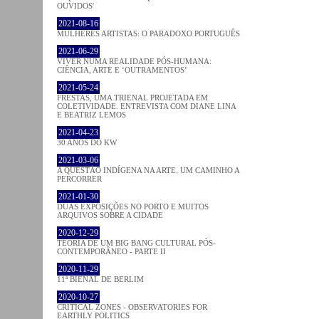
OUVIDOS'
2021-08-16
MULHERES ARTISTAS: O PARADOXO PORTUGUÊS
2021-06-29
VIVER NUMA REALIDADE PÓS-HUMANA:
CIÊNCIA, ARTE E ‘OUTRAMENTOS’
2021-05-24
FRESTAS, UMA TRIENAL PROJETADA EM
COLETIVIDADE. ENTREVISTA COM DIANE LINA
E BEATRIZ LEMOS
2021-04-23
30 ANOS DO KW
2021-03-06
A QUESTÃO INDÍGENA NA ARTE. UM CAMINHO A
PERCORRER
2021-01-30
DUAS EXPOSIÇÕES NO PORTO E MUITOS
ARQUIVOS SOBRE A CIDADE
2020-12-29
TEORIA DE UM BIG BANG CULTURAL PÓS-
CONTEMPORÂNEO - PARTE II
2020-11-29
11ª BIENAL DE BERLIM
2020-10-27
CRITICAL ZONES - OBSERVATORIES FOR
EARTHLY POLITICS