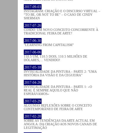
2017-09-03
INSTAGRAM: CRIAÇÃO E O DISCURSO VIRTUAL –
“TO BE, OR NOT TO BE” – O CASO DE CINDY
SHERMAN
2017-07-26
CONDO
: UM NOVO CONCEITO CONCORRENTE À
TRADICIONAL FEIRA DE ARTE?
2017-06-30
"LEARNING FROM CAPITALISM"
2017-06-06
110.5 UM, 110.5 DOIS, 110.5 MILHÕES DE
DÓLARES,… VENDIDO!
2017-05-18
INVISUALIDADE DA PINTURA – PARTE 2: "UMA
HISTÓRIA DA VISÃO E DA CEGUEIRA"
2017-04-26
INVISUALIDADE DA PINTURA – PARTE 1: «O
REAL É SEMPRE AQUILO QUE NÃO
ESPERÁVAMOS»
2017-03-29
ALGUMAS REFLEXÕES SOBRE O CONCEITO
CONTEMPORÂNEO DE FEIRA DE ARTE
2017-02-20
SOBRE AS TENDÊNCIAS DA ARTE ACTUAL EM
ANGOLA: DA CRIAÇÃO AOS NOVOS CANAIS DE
LEGITIMAÇÃO