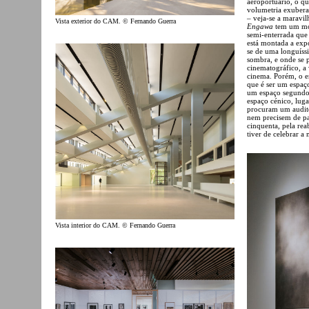
aeroportuário, o qu
volumetria exubera
– veja-se a maravil
Vista exterior do CAM. © Fernando Guerra
Engawa
tem um mom
semi-enterrada qu
está montada a exp
se de uma longuíssi
sombra, e onde se 
cinematográfico, a 
cinema. Porém, o e
que é ser um espaç
um espaço segundo.
espaço cénico, lug
procuram um audit
nem precisem de pa
cinquenta, pela re
tiver de celebrar a
Vista interior do CAM. © Fernando Guerra