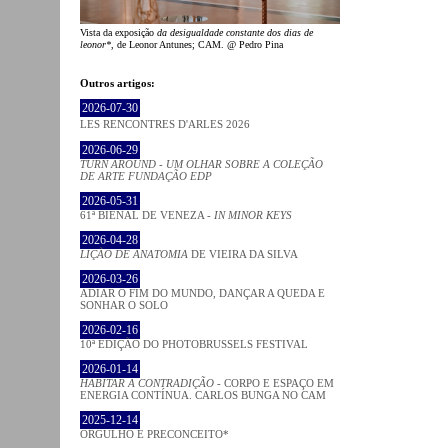
Vista da exposição
da desigualdade constante dos dias de
leonor*
, de Leonor Antunes; CAM. @ Pedro Pina
Outros artigos:
2026-07-30
LES RENCONTRES D'ARLES 2026
2026-06-29
TURN AROUND - UM OLHAR SOBRE A COLEÇÃO
DE ARTE FUNDAÇÃO EDP
2026-05-31
61ª BIENAL DE VENEZA -
IN MINOR KEYS
2026-04-28
LIÇÃO DE ANATOMIA
DE VIEIRA DA SILVA
2026-03-26
ADIAR O FIM DO MUNDO, DANÇAR A QUEDA E
SONHAR O SOLO
2026-02-16
10ª EDIÇÃO DO PHOTOBRUSSELS FESTIVAL
2026-01-14
HABITAR A CONTRADIÇÃO
- CORPO E ESPAÇO EM
ENERGIA CONTÍNUA. CARLOS BUNGA NO CAM
2025-12-14
ORGULHO E PRECONCEITO*