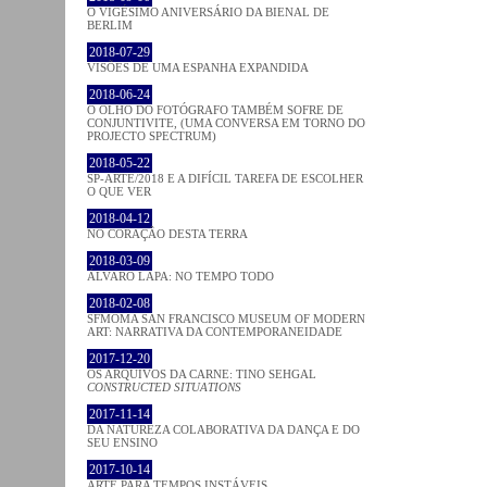
O VIGÉSIMO ANIVERSÁRIO DA BIENAL DE
BERLIM
2018-07-29
VISÕES DE UMA ESPANHA EXPANDIDA
2018-06-24
O OLHO DO FOTÓGRAFO TAMBÉM SOFRE DE
CONJUNTIVITE, (UMA CONVERSA EM TORNO DO
PROJECTO SPECTRUM)
2018-05-22
SP-ARTE/2018 E A DIFÍCIL TAREFA DE ESCOLHER
O QUE VER
2018-04-12
NO CORAÇÂO DESTA TERRA
2018-03-09
ÁLVARO LAPA: NO TEMPO TODO
2018-02-08
SFMOMA SAN FRANCISCO MUSEUM OF MODERN
ART: NARRATIVA DA CONTEMPORANEIDADE
2017-12-20
OS ARQUIVOS DA CARNE: TINO SEHGAL
CONSTRUCTED SITUATIONS
2017-11-14
DA NATUREZA COLABORATIVA DA DANÇA E DO
SEU ENSINO
2017-10-14
ARTE PARA TEMPOS INSTÁVEIS