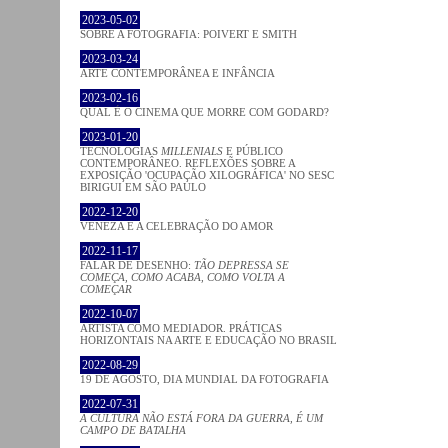
2023-05-02
SOBRE A FOTOGRAFIA: POIVERT E SMITH
2023-03-24
ARTE CONTEMPORÂNEA E INFÂNCIA
2023-02-16
QUAL É O CINEMA QUE MORRE COM GODARD?
2023-01-20
TECNOLOGIAS
MILLENIALS
E PÚBLICO
CONTEMPORÂNEO. REFLEXÕES SOBRE A
EXPOSIÇÃO 'OCUPAÇÃO XILOGRÁFICA' NO SESC
BIRIGUI EM SÃO PAULO
2022-12-20
VENEZA E A CELEBRAÇÃO DO AMOR
2022-11-17
FALAR DE DESENHO:
TÃO DEPRESSA SE
COMEÇA, COMO ACABA, COMO VOLTA A
COMEÇAR
2022-10-07
ARTISTA COMO MEDIADOR. PRÁTICAS
HORIZONTAIS NA ARTE E EDUCAÇÃO NO BRASIL
2022-08-29
19 DE AGOSTO, DIA MUNDIAL DA FOTOGRAFIA
2022-07-31
A CULTURA NÃO ESTÁ FORA DA GUERRA, É UM
CAMPO DE BATALHA