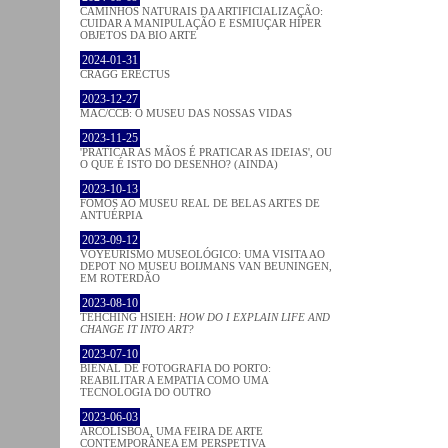
CAMINHOS NATURAIS DA ARTIFICIALIZAÇÃO:
CUIDAR A MANIPULAÇÃO E ESMIUÇAR HÍPER
OBJETOS DA BIO ARTE
2024-01-31
CRAGG ERECTUS
2023-12-27
MAC/CCB: O MUSEU DAS NOSSAS VIDAS
2023-11-25
'PRATICAR AS MÃOS É PRATICAR AS IDEIAS', OU
O QUE É ISTO DO DESENHO? (AINDA)
2023-10-13
FOMOS AO MUSEU REAL DE BELAS ARTES DE
ANTUÉRPIA
2023-09-12
VOYEURISMO MUSEOLÓGICO: UMA VISITA AO
DEPOT NO MUSEU BOIJMANS VAN BEUNINGEN,
EM ROTERDÃO
2023-08-10
TEHCHING HSIEH:
HOW DO I EXPLAIN LIFE AND
CHANGE IT INTO ART?
2023-07-10
BIENAL DE FOTOGRAFIA DO PORTO:
REABILITAR A EMPATIA COMO UMA
TECNOLOGIA DO OUTRO
2023-06-03
ARCOLISBOA, UMA FEIRA DE ARTE
CONTEMPORÂNEA EM PERSPETIVA