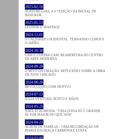
2025-02-19
NURTURE GAIA
, A 4.ª EDIÇÃO DA BIENAL DE
BANGKOK
2025-01-13
LEONOR
D’AVANTAGE
2024-12-01
O CALÍGRAFO OCIDENTAL. FERNANDO LEMOS E
O JAPÃO
2024-10-30
CAM E
CONTRA
-CAM. REABERTURA DO CENTRO
DE ARTE MODERNA
2024-09-20
O MITO DA CRIAÇÃO: REFLEXÕES SOBRE A OBRA
DE JUDY CHICAGO
2024-08-20
REVOLUÇÕES COM MOTIVO
2024-07-13
JÚLIA VENTURA, ROSTO E MÃOS
2024-05-25
NAEL D’ALMEIDA: “UMA COISA SÓ É GRANDE
SE FOR MAIOR DO QUE NÓS”
2024-04-23
ÁLBUM DE FAMÍLIA – UMA RECORDAÇÃO DE
MARIA DA GRAÇA CARMONA E COSTA
2024-03-09