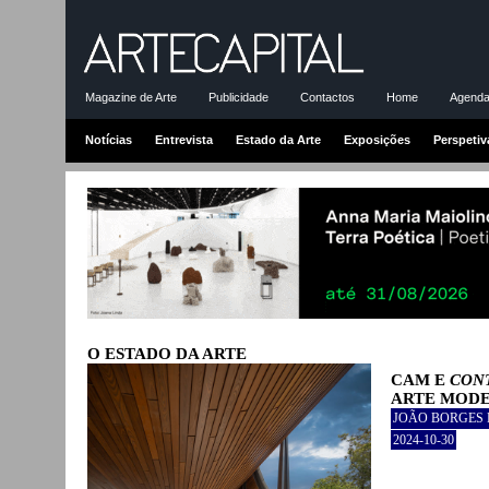
Magazine de Arte
Publicidade
Contactos
Home
Agenda-
Notícias
Entrevista
Estado da Arte
Exposições
Perspetiv
O ESTADO DA ARTE
CAM E
CON
ARTE MOD
JOÃO BORGES
2024-10-30