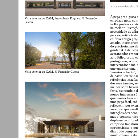
Vista exterior do 
A peça prodigiosa
Vista exterior do CAM; área coberta
Engawa
. © Fernando
enredada nesta cont
Guerra
se lhe juntem as le
na melhor ilustraçã
necessidade de afi
pela experiência da
edifício antigo pro
amado, incompreend
do preciosíssimo d
gardens
). Esta nov
avarandados em torn
ao público, a um es
portuguesas, o que
intervenção: a má-c
que entre ser uma ‘
Vista exterior do CAM. © Fernando Guerra
‘terreiro coberto’,
de navio’ ou ‘telha
referências imagíst
dos seus trunfos, 
melhor sorte haver
for substituindo a
pouco interessará à
que mostra bem co
uma peça fácil, sob
reflectem, por exem
invertido que resu
intenções desencon
mas o contacto vis
duplamente dobrada
comprido transform
circunstância, o qu
dias pôde comprovar
muito diferente do