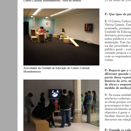
Centro Cultural Montehermoso. Vista do interior
P: Que tipos de pú
R: O Centro Cultu
Vitoria Gasteiz. Es
orientado, portanto
Unidade de Educação
devemos preocupar-
todos públicos e co
instituição. Este fa
ou dar prioridade a
público geral – co
vontade própria e t
com os responsávei
visitas.
Actividades da Unidade de Educação do Centro Cultural
P: Reparei que a 
Montehermoso
diferente quando c
partir desta expos
história da arte, 
de obras e enquan
medida de mediaçã
R: Na nossa unidade
artefactos culturai
as obras porque co
procuramos evitar
desenvolvimento int
objectivo é gerar o
facilitar chaves de 
discursos em relaç
P: Quando os valo