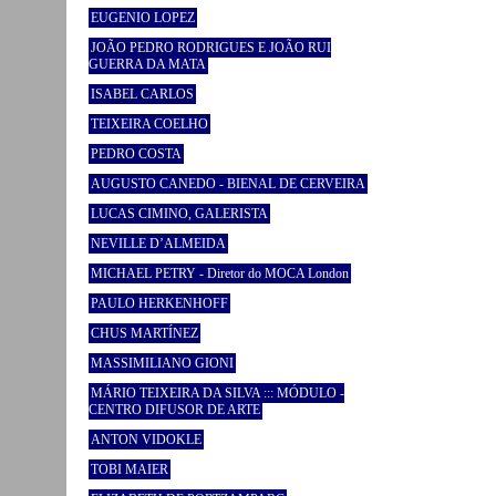
EUGENIO LOPEZ
JOÃO PEDRO RODRIGUES E JOÃO RUI
GUERRA DA MATA
ISABEL CARLOS
TEIXEIRA COELHO
PEDRO COSTA
AUGUSTO CANEDO - BIENAL DE CERVEIRA
LUCAS CIMINO, GALERISTA
NEVILLE D’ALMEIDA
MICHAEL PETRY - Diretor do MOCA London
PAULO HERKENHOFF
CHUS MARTÍNEZ
MASSIMILIANO GIONI
MÁRIO TEIXEIRA DA SILVA ::: MÓDULO -
CENTRO DIFUSOR DE ARTE
ANTON VIDOKLE
TOBI MAIER