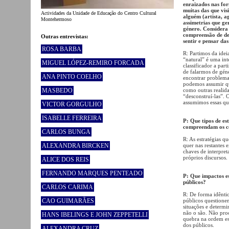
enraizados nas for
muitas das que vis
Actividades da Unidade de Educação do Centro Cultural
alguém (artista, a
Montehermoso
assimetrias que ge
género. Considera
compreensão de de
Outras entrevistas:
sentir e pensar da
ROSA BARBA
R: Partimos da idei
“natural” é uma int
MIGUEL LÓPEZ-REMIRO FORCADA
classificador a par
de falarmos de gén
ANA PINTO COELHO
encontrar problemas
podemos assumir que
MASBEDO
como outras realida
“desconstruí-las”. O
assumimos essas qu
VICTOR GORGULHO
ISABELLE FERREIRA
P: Que tipos de es
compreendam os co
CARLOS BUNGA
R: As estratégias 
ALEXANDRA BIRCKEN
quer nas restantes
chaves de interpret
próprios discursos.
ALICE DOS REIS
FERNANDO MARQUES PENTEADO
P: Que impactos e
públicos?
CARLOS CARIMA
R: De forma idêntic
CAO GUIMARÃES
públicos questione
situações e deter
não o são. Não pr
HANS IBELINGS E JOHN ZEPPETELLI
quebra na ordem es
dos públicos.
ALEXANDRA CRUZ