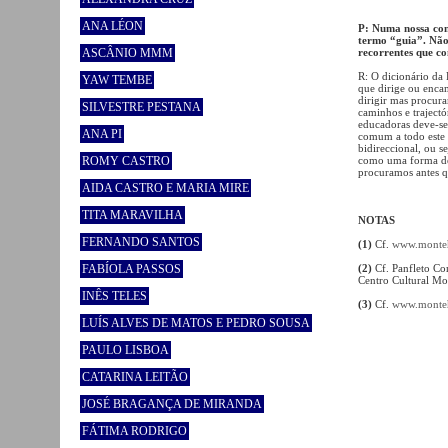
ANA LÉON
P: Numa nossa con
termo “guia”. Não 
ASCÂNIO MMM
recorrentes que co
R: O dicionário da
YAW TEMBE
que dirige ou enca
dirigir mas procur
SILVESTRE PESTANA
caminhos e traject
educadoras deve-se
ANA PI
comum a todo este 
bidireccional, ou 
ROMY CASTRO
como uma forma de 
procuramos antes q
AIDA CASTRO E MARIA MIRE
TITA MARAVILHA
NOTAS
FERNANDO SANTOS
(1)
Cf.
www.monteh
FABÍOLA PASSOS
(2)
Cf. Panfleto Co
Centro Cultural M
INÊS TELES
(3)
Cf.
www.montehe
LUÍS ALVES DE MATOS E PEDRO SOUSA
PAULO LISBOA
CATARINA LEITÃO
JOSÉ BRAGANÇA DE MIRANDA
FÁTIMA RODRIGO