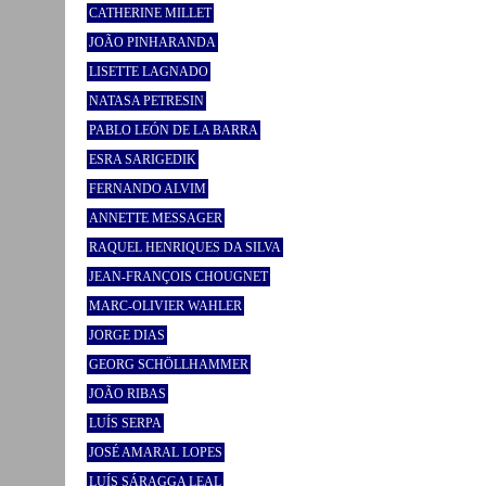
CATHERINE MILLET
JOÃO PINHARANDA
LISETTE LAGNADO
NATASA PETRESIN
PABLO LEÓN DE LA BARRA
ESRA SARIGEDIK
FERNANDO ALVIM
ANNETTE MESSAGER
RAQUEL HENRIQUES DA SILVA
JEAN-FRANÇOIS CHOUGNET
MARC-OLIVIER WAHLER
JORGE DIAS
GEORG SCHÖLLHAMMER
JOÃO RIBAS
LUÍS SERPA
JOSÉ AMARAL LOPES
LUÍS SÁRAGGA LEAL