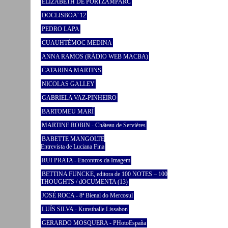
ELIZABETH DE PORTZAMPARC
DOCLISBOA’ 12
PEDRO LAPA
CUAUHTÉMOC MEDINA
ANNA RAMOS (RÀDIO WEB MACBA)
CATARINA MARTINS
NICOLAS GALLEY
GABRIELA VAZ-PINHEIRO
BARTOMEU MARÍ
MARTINE ROBIN - Château de Servières
BABETTE MANGOLTE
Entrevista de Luciana Fina
RUI PRATA - Encontros da Imagem
BETTINA FUNCKE, editora de 100 NOTES – 100
THOUGHTS / dOCUMENTA (13)
JOSÉ ROCA - 8ª Bienal do Mercosul
LUÍS SILVA - Kunsthalle Lissabon
GERARDO MOSQUERA - PHotoEspaña