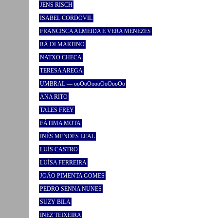
JENS RISCH
ISABEL CORDOVIL
FRANCISCA ALMEIDA E VERA MENEZES
RÄ DI MARTINO
NATXO CHECA
TERESA AREGA
UMBRAL — ooOoOoooOoOooOo
ANA RITO
TALES FREY
FÁTIMA MOTA
INÊS MENDES LEAL
LUÍS CASTRO
LUÍSA FERREIRA
JOÃO PIMENTA GOMES
PEDRO SENNA NUNES
SUZY BILA
INEZ TEIXEIRA