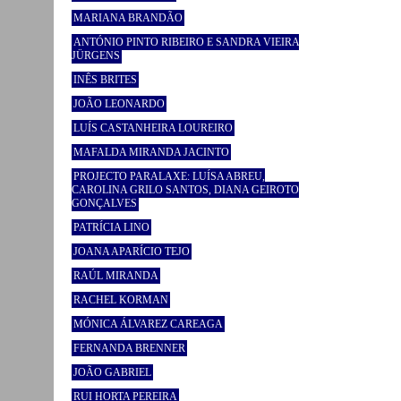
MARIANA BRANDÃO
ANTÓNIO PINTO RIBEIRO E SANDRA VIEIRA
JÜRGENS
INÊS BRITES
JOÃO LEONARDO
LUÍS CASTANHEIRA LOUREIRO
MAFALDA MIRANDA JACINTO
PROJECTO PARALAXE: LUÍSA ABREU,
CAROLINA GRILO SANTOS, DIANA GEIROTO
GONÇALVES
PATRÍCIA LINO
JOANA APARÍCIO TEJO
RAÚL MIRANDA
RACHEL KORMAN
MÓNICA ÁLVAREZ CAREAGA
FERNANDA BRENNER
JOÃO GABRIEL
RUI HORTA PEREIRA