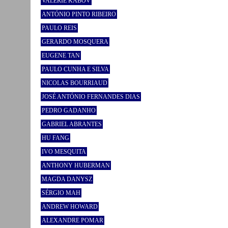
VALERIE KABOV
ANTÓNIO PINTO RIBEIRO
PAULO REIS
GERARDO MOSQUERA
EUGENE TAN
PAULO CUNHA E SILVA
NICOLAS BOURRIAUD
JOSÉ ANTÓNIO FERNANDES DIAS
PEDRO GADANHO
GABRIEL ABRANTES
HU FANG
IVO MESQUITA
ANTHONY HUBERMAN
MAGDA DANYSZ
SÉRGIO MAH
ANDREW HOWARD
ALEXANDRE POMAR