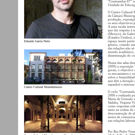
“Contraseñas 07” r
Unidade de Educaç
O Centro Cultural 
da Câmara Municipa
produção, exposiçã
os seus objectivos p
A uma escala intern
que diz respeito à
(Mexico), da Galer
(Estados Unidos), 
espaço muito partic
Eduardo García Nieto
género, criando um
das relações não só
mundo académico, co
disseminação do c
Numa das salas dest
2009) a exposição 
gerais, o objectivo
os mecanismos e os
sobre a feminilidad
que têm a duração 
espanhol e internac
Centro Cultural Montehermoso
O ciclo “Contraseñ
2006 e realizada po
Marta de Gonzalo e P
Sádaba, Virginia Vil
como respostas crít
tanto na ordem do 
desconstrução de a
meios de comunicaç
nas relações laborai
Por Rui Pedro Fons
23 de Julho de 200