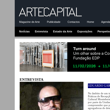
Magazine de Arte
Publicidade
Contactos
Home
Agenda-
Notícias
Entrevista
Estado da Arte
Exposições
Perspetiv
ENTREVISTA
EDUARDO GAR
No âmbito de um tr
Práticas de Recepçã
Cultural Monteherm
por parte da Unidad
compreender que pa
agregadoras de dete