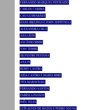
FERNANDO MARQUES PENTEADO
CARLOS CARIMA
CAO GUIMARÃES
HANS IBELINGS E JOHN ZEPPETELLI
ALEXANDRA CRUZ
ANA LÉON
ASCÂNIO MMM
YAW TEMBE
SILVESTRE PESTANA
ANA PI
ROMY CASTRO
AIDA CASTRO E MARIA MIRE
TITA MARAVILHA
FERNANDO SANTOS
FABÍOLA PASSOS
INÊS TELES
LUÍS ALVES DE MATOS E PEDRO SOUSA