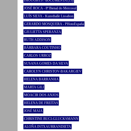
THOUGHTS / dOCUMENTA (13)
JOSÉ ROCA - 8ª Bienal do Mercosul
LUÍS SILVA - Kunsthalle Lissabon
GERARDO MOSQUERA - PHotoEspaña
GIULIETTA SPERANZA
RUTH ADDISON
BÁRBARA COUTINHO
CARLOS URROZ
SUSANA GOMES DA SILVA
CAROLYN CHRISTOV-BAKARGIEV
HELENA BARRANHA
MARTA GILI
MOACIR DOS ANJOS
HELENA DE FREITAS
JOSÉ MAIA
CHRISTINE BUCI-GLUCKSMANN
ALOÑA INTXAURRANDIETA