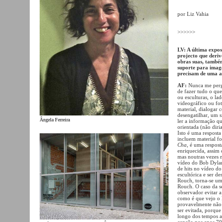
por Liz Vahia
>>>>>>
LV: A última expo
projecto que deri
obras suas, também
suporte para image
precisam de uma a
AF:
Nunca me pergun
de fazer tudo o que
ou esculturas, o la
videográfico ou fo
material, dialogar 
desengatilhar, um s
Ângela Ferreira
ler a informação q
orientada (não diri
Isto é uma resposta
incluem material fo
Cha
, é uma respost
enriquecida, assim
mas noutras vezes 
vídeo do Bob Dylan
de hits no vídeo do
escultórica e ser d
Rouch, torna-se um
Rouch. O caso da s
observador evitar 
como é que vejo o 
provavelmente não
ser evitada, porqu
longo dos tempos a
canção nos anos 70