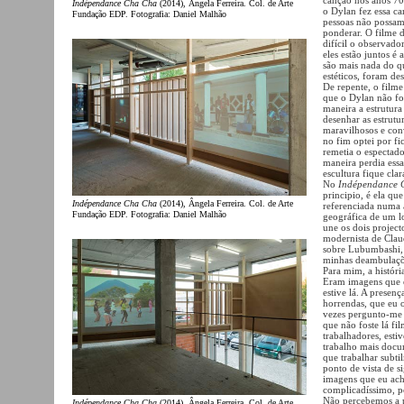
Indépendance Cha Cha
(2014), Ângela Ferreira. Col. de Arte
o Dylan fez essa ca
Fundação EDP. Fotografia: Daniel Malhão
pessoas não possam
ponderar. O filme 
difícil o observado
eles estão juntos é 
são mais nada do q
estéticos, foram de
De repente, o filme
que o Dylan não fo
maneira a estrutura
desenhar as estrutu
maravilhosos e con
no fim optei por f
remetia o espectado
maneira perdia essa
escultura fique cl
No
Indépendance 
principio, é ela qu
Indépendance Cha Cha
(2014), Ângela Ferreira. Col. de Arte
referenciada numa 
Fundação EDP. Fotografia: Daniel Malhão
geográfica de um l
une os dois projecto
modernista de Claud
sobre Lubumbashi, 
minhas deambulaçõe
Para mim, a histór
Eram imagens que eu
estive lá. A presen
horrendas, que eu o
vezes pergunto-me 
que não foste lá fi
trabalhadores, esti
trabalho mais docu
que trabalhar subti
ponto de vista de s
imagens que eu ac
complicadíssimo, 
Não percebemos a p
Indépendance Cha Cha
(2014), Ângela Ferreira. Col. de Arte