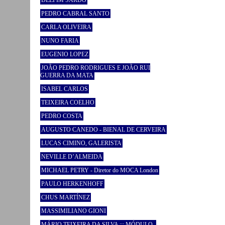
PEDRO CABRAL SANTO
CARLA OLIVEIRA
NUNO FARIA
EUGENIO LOPEZ
JOÃO PEDRO RODRIGUES E JOÃO RUI
GUERRA DA MATA
ISABEL CARLOS
TEIXEIRA COELHO
PEDRO COSTA
AUGUSTO CANEDO - BIENAL DE CERVEIRA
LUCAS CIMINO, GALERISTA
NEVILLE D’ALMEIDA
MICHAEL PETRY - Diretor do MOCA London
PAULO HERKENHOFF
CHUS MARTÍNEZ
MASSIMILIANO GIONI
MÁRIO TEIXEIRA DA SILVA ::: MÓDULO -