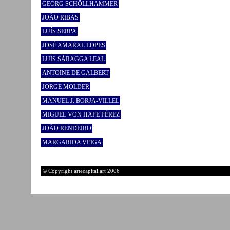
GEORG SCHÖLLHAMMER
JOÃO RIBAS
LUÍS SERPA
JOSÉ AMARAL LOPES
LUÍS SÁRAGGA LEAL
ANTOINE DE GALBERT
JORGE MOLDER
MANUEL J. BORJA-VILLEL
MIGUEL VON HAFE PÉREZ
JOÃO RENDEIRO
MARGARIDA VEIGA
© Copyright artecapital.art 2006