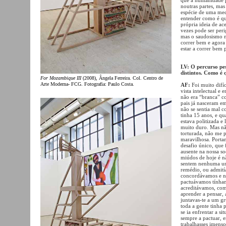
noutras partes, ma
espécie de uma meca
entender como é qu
própria ideia de ac
vezes pode ser perig
mas o saudosismo nã
correr bem e agora 
estar a correr bem 
LV: O percurso pe
distintos. Como é 
For Mozambique III
(2008), Ângela Ferreira. Col. Centro de
Arte Moderna- FCG. Fotografia: Paulo Costa.
AF:
Foi muito difí
vista intelectual e
não era “branca” 
pais já nasceram 
não se sentia mal c
tinha 15 anos, e qu
estava politizada e 
muito duro. Mas não
torturada, não me 
maravilhosa. Porta
desafio único, que 
ausente na nossa so
miúdos de hoje é n
sentem nenhuma urg
remédio, ou admit
concordávamos e n
pactuávamos tínham
acreditávamos, com
aprender a pensar, 
juntavas-te a um gr
toda a gente tinha 
se ia enfrentar a 
sempre a pactuar, e
trabalhasses imenso