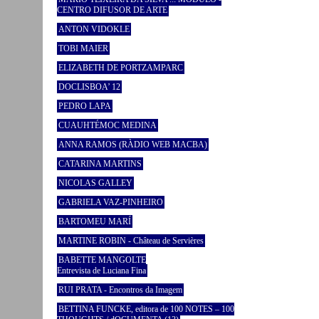
CENTRO DIFUSOR DE ARTE
ANTON VIDOKLE
TOBI MAIER
ELIZABETH DE PORTZAMPARC
DOCLISBOA’ 12
PEDRO LAPA
CUAUHTÉMOC MEDINA
ANNA RAMOS (RÀDIO WEB MACBA)
CATARINA MARTINS
NICOLAS GALLEY
GABRIELA VAZ-PINHEIRO
BARTOMEU MARÍ
MARTINE ROBIN - Château de Servières
BABETTE MANGOLTE
Entrevista de Luciana Fina
RUI PRATA - Encontros da Imagem
BETTINA FUNCKE, editora de 100 NOTES – 100