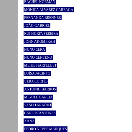
RACHEL KORMAN
MÓNICA ÁLVAREZ CAREAGA
FERNANDA BRENNER
JOÃO GABRIEL
RUI HORTA PEREIRA
JOHN AKOMFRAH
NUNO CERA
NUNO CENTENO
MEIKE HARTELUST
LUÍSA JACINTO
VERA CORTÊS
ANTÓNIO BARROS
MIGUEL GARCIA
VASCO ARAÚJO
CARLOS ANTUNES
XANA
PEDRO NEVES MARQUES