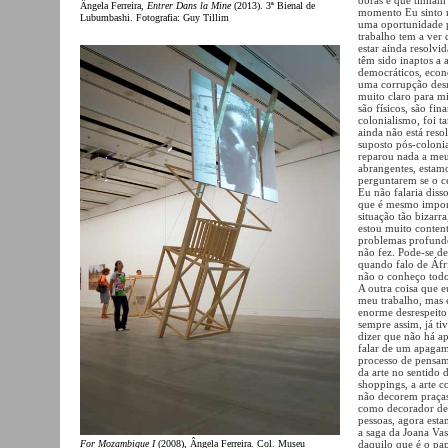
Ângela Ferreira,
Entrer Dans la Mine
(2013). 3ª Bienal de
momento Eu sinto n
Lubumbashi. Fotografia: Guy Tillim
uma oportunidade pa
trabalho tem a ver
estar ainda resolvi
têm sido inaptos a 
democráticos, econ
uma corrupção desm
muito claro para m
são físicos, são fi
colonialismo, foi 
ainda não está reso
suposto pós-coloni
reparou nada a meu
abrangentes, estamo
perguntarem se o ce
Eu não falaria dis
que é mesmo import
situação tão bizarra
estou muito content
problemas profundo
não fez. Pode-se de
quando falo de Áfri
não o conheço todo 
A outra coisa que e
meu trabalho, mas 
enorme desrespeito 
sempre assim, já t
dizer que não há apo
falar de um apaga
processo de pensam
da arte no sentido
shoppings, a arte c
não decorem praças 
como decorador de 
pessoas, agora est
a saga da Joana Vas
For Mozambique I
(2008), Ângela Ferreira. Col. Museu
daquilo que é o pa