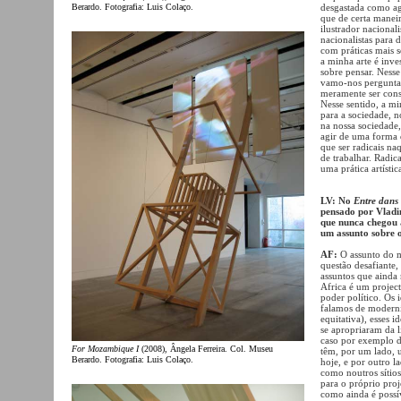
Berardo. Fotografia: Luis Colaço.
desgastada como ago
que de certa manei
ilustrador nacional
nacionalistas para 
com práticas mais s
a minha arte é inves
sobre pensar. Nesse 
vamo-nos perguntar:
meramente ser cons
Nesse sentido, a min
para a sociedade, n
na nossa sociedade
agir de uma forma d
que ser radicais na
de trabalhar. Radic
uma prática artístic
LV: No
Entre dans
pensado por Vladi
que nunca chegou a
um assunto sobre 
AF:
O assunto do m
questão desafiante,
assuntos que ainda
Africa é um projec
poder político. Os 
falamos de moderni
equitativa), esses 
se apropriaram da 
caso por exemplo da
For Mozambique I
(2008), Ângela Ferreira. Col. Museu
têm, por um lado, 
Berardo. Fotografia: Luis Colaço.
hoje, e por outro l
como noutros sítio
para o próprio pro
como ainda é possí