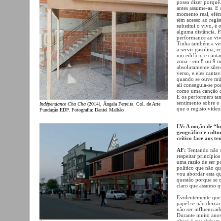
posso dizer porquê.
antes assume-as. E
momento real, eféme
têm acesso ao regis
substitui o vivo, é
alguma distância. P
performance ao viv
Tinha também a ver 
a servir gasolina, 
um edifício e canta
zona - em 8 ou 9 mi
absolutamente sile
verso, e eles cant
quando se ouve músi
ali conseguia-se p
como uma canção de 
E os performers ta
sentimento sobre o
Indépendance Cha Cha
(2014), Ângela Ferreira. Col. de Arte
que o registo video
Fundação EDP. Fotografia: Daniel Malhão
LV: A noção de “l
geográfico e cult
crítico face aos t
AF:
Tentando não s
respeitar princípio
uma razão de ser p
político que não qu
vou abordar esta qu
questão porque se q
claro que assumo q
Evidentemente que 
papel se não deixar
não ser influencia
Durante muito anos 
obras é que tinham 