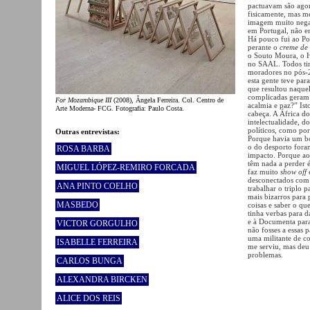
pactuavam são agor
fisicamente, mas m
imagem muito nega
em Portugal, não er
Há pouco fui ao Po
perante o
creme de 
o Souto Moura, o He
no SAAL. Todos tin
moradores no pós-2
esta gente teve par
que resultou naquel
complicadas geram 
For Mozambique III
(2008), Ângela Ferreira. Col. Centro de
acalmia e paz?” Ist
Arte Moderna- FCG. Fotografia: Paulo Costa.
cabeça. A África d
intelectualidade,
políticos, como por
Outras entrevistas:
Porque havia um boi
o do desporto foram
ROSA BARBA
impacto. Porque ao
têm nada a perder é
MIGUEL LÓPEZ-REMIRO FORCADA
faz muito
show off
e
desconectados com
ANA PINTO COELHO
trabalhar o triplo
mais bizarros para 
MASBEDO
coisas e saber o que
tinha verbas para d
e à Documenta par
VICTOR GORGULHO
não fosses a essas 
uma militante de c
ISABELLE FERREIRA
me serviu, mas deu
problemas.
CARLOS BUNGA
ALEXANDRA BIRCKEN
ALICE DOS REIS