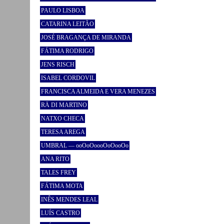
PAULO LISBOA
CATARINA LEITÃO
JOSÉ BRAGANÇA DE MIRANDA
FÁTIMA RODRIGO
JENS RISCH
ISABEL CORDOVIL
FRANCISCA ALMEIDA E VERA MENEZES
RÄ DI MARTINO
NATXO CHECA
TERESA AREGA
UMBRAL — ooOoOoooOoOooOo
ANA RITO
TALES FREY
FÁTIMA MOTA
INÊS MENDES LEAL
LUÍS CASTRO