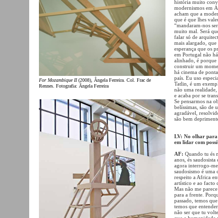
história muito conv
modernismos em Áfr
acham que a modern
que é que lhes vale
“mandaram-nos ser 
muito mal. Será qu
falar só de arquite
mais alargado, que 
esperança que os p
em Portugal não há
alinhado, é porque
construir um momen
há cinema de ponta,
país. Eu uso especi
For Mozambique II
(2008), Ângela Ferreira. Col. Frac de
Tatlin, é um exemp
Rennes. Fotografia: Ângela Ferreira
não uma realidade, 
e acaba por se tra
Se pensarmos na obr
belíssimas, são de
agradável, resolvid
são bem deprimentes
LV: No olhar para 
em lidar com possí
AF:
Quando tu és m
anos, és saudosist
agora interrogo-me
saudosismo é uma co
respeito a Africa e
artístico e ao fact
Mas não me parece q
para a frente. Porq
passado, temos que
temos que entender 
não ser que tu volt
que a humanidade p