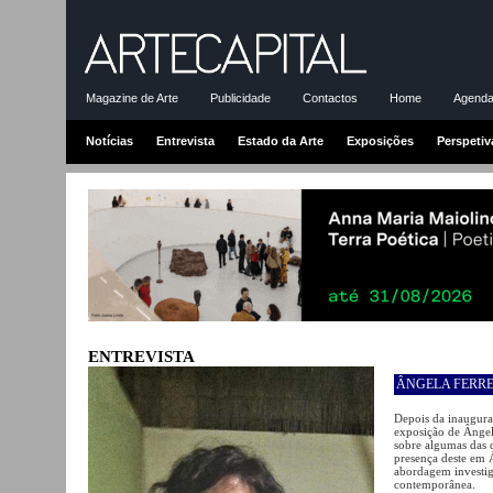
Magazine de Arte
Publicidade
Contactos
Home
Agenda-
Notícias
Entrevista
Estado da Arte
Exposições
Perspetiv
ENTREVISTA
ÂNGELA FERRE
Depois da inaugur
exposição de Ângela
sobre algumas das 
presença deste em Á
abordagem investig
contemporânea.