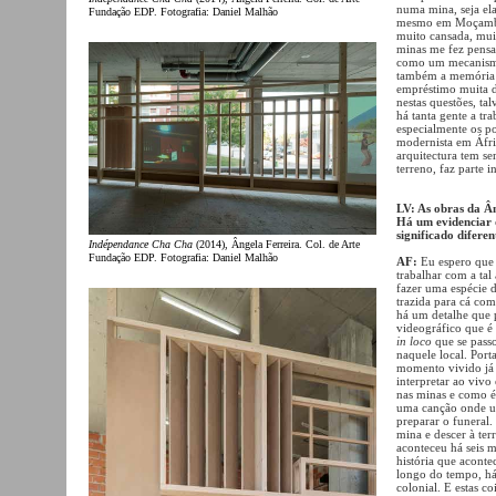
numa mina, seja ela
Fundação EDP. Fotografia: Daniel Malhão
mesmo em Moçambiq
muito cansada, mui
minas me fez pensar
como um mecanismo
também a memória e
empréstimo muita d
nestas questões, ta
há tanta gente a tr
especialmente os po
modernista em Áfric
arquitectura tem se
terreno, faz parte i
LV: As obras da Ân
Há um evidenciar 
significado difere
Indépendance Cha Cha
(2014), Ângela Ferreira. Col. de Arte
Fundação EDP. Fotografia: Daniel Malhão
AF:
Eu espero que 
trabalhar com a tal
fazer uma espécie 
trazida para cá com
há um detalhe que p
videográfico que é
in loco
que se pass
naquele local. Porta
momento vivido já 
interpretar ao vivo
nas minas e como é 
uma canção onde um
preparar o funeral.
mina e descer à te
aconteceu há seis
história que acont
longo do tempo, há 
colonial. E estas c