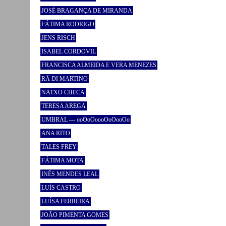
JOSÉ BRAGANÇA DE MIRANDA
FÁTIMA RODRIGO
JENS RISCH
ISABEL CORDOVIL
FRANCISCA ALMEIDA E VERA MENEZES
RÄ DI MARTINO
NATXO CHECA
TERESA AREGA
UMBRAL — ooOoOoooOoOooOo
ANA RITO
TALES FREY
FÁTIMA MOTA
INÊS MENDES LEAL
LUÍS CASTRO
LUÍSA FERREIRA
JOÃO PIMENTA GOMES