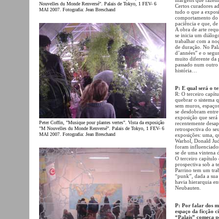
Nouvelles du Monde Renversé". Palais de Tokyo, 1 FEV- 6
Certos curadores a
MAI 2007. Fotografia: Jean Breschand
tudo o que a exposi
comportamento do g
paciência e que, d
A obra de arte req
se inicia um diálog
trabalhar com a n
de duração. No Pal
d’années” e o seg
muito diferente da
passado num outro 
história…
P: E qual será o te
R: O terceiro capít
quebrar o sistema 
sem muros, espaços
se desdobram entre 
exposição que será 
Peter Coffin, "Musique pour plantes vertes". Vista da exposição
recentemente desapa
"M Nouvelles du Monde Renversé". Palais de Tokyo, 1 FEV- 6
retrospectiva do se
MAI 2007. Fotografia: Jean Breschand
exposições: uma, q
Warhol, Donald Judd
foram influenciado
se de uma vintena d
O terceiro capítul
prospectiva sob a t
Parrino tem um trab
“punk”, dada a sua 
havia hierarquia en
Neubauten.
P: Por falar dos m
espaço da ficção c
“Palais” começa p