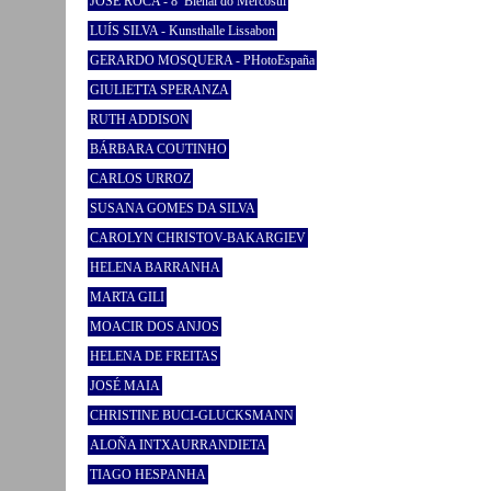
JOSÉ ROCA - 8ª Bienal do Mercosul
LUÍS SILVA - Kunsthalle Lissabon
GERARDO MOSQUERA - PHotoEspaña
GIULIETTA SPERANZA
RUTH ADDISON
BÁRBARA COUTINHO
CARLOS URROZ
SUSANA GOMES DA SILVA
CAROLYN CHRISTOV-BAKARGIEV
HELENA BARRANHA
MARTA GILI
MOACIR DOS ANJOS
HELENA DE FREITAS
JOSÉ MAIA
CHRISTINE BUCI-GLUCKSMANN
ALOÑA INTXAURRANDIETA
TIAGO HESPANHA