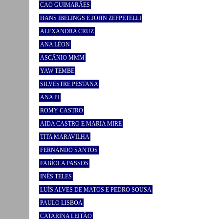
CAO GUIMARÃES
HANS IBELINGS E JOHN ZEPPETELLI
ALEXANDRA CRUZ
ANA LÉON
ASCÂNIO MMM
YAW TEMBE
SILVESTRE PESTANA
ANA PI
ROMY CASTRO
AIDA CASTRO E MARIA MIRE
TITA MARAVILHA
FERNANDO SANTOS
FABÍOLA PASSOS
INÊS TELES
LUÍS ALVES DE MATOS E PEDRO SOUSA
PAULO LISBOA
CATARINA LEITÃO