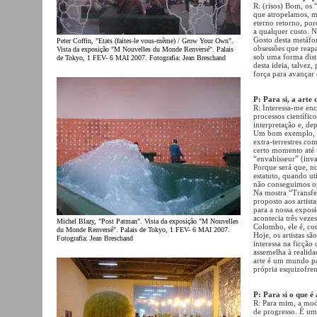
R: (risos) Bom, os 
que atropelamos, m
eterno retorno, por
a qualquer custo. N
Gosto desta metáfo
Peter Coffin, "Etats (faites-le vous-même) / Grow Your Own".
obsessões que reap
Vista da exposição "M Nouvelles du Monde Renversé". Palais
sob uma forma dist
de Tokyo, 1 FEV- 6 MAI 2007. Fotografia: Jean Breschand
desta ideia, talvez
força para avançar
P: Para si, a art
R: Interessa-me enc
processos científic
interpretação e, de
Um bom exemplo, pa
extra-terrestres co
certo momento até 
“envahisseur” (inv
Porque será que, n
estatuto, quando ut
não conseguimos op
Na mostra “Transfe
proposto aos artista
para a nossa expos
acontecia três vez
Michel Blazy, "Post Patman". Vista da exposição "M Nouvelles
Colombo, ele é, c
du Monde Renversé". Palais de Tokyo, 1 FEV- 6 MAI 2007.
Hoje, os artistas 
Fotografia: Jean Breschand
interessa na ficção 
assemelha à realid
arte é um mundo pa
própria esquizofren
P: Para si o que 
R: Para mim, a mod
de progresso. É um