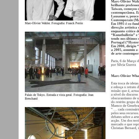
Marc-Olivier Wahl
brilhante professo
Taiwan, começou de
contemporânea. E
Lausanne e, pouco
Contemporain (M
Marc-Olivier Wahler. Fotografia: Franck Perrin
Em 1995 é co-fund
direcção artística
enquanto crítico d
“Kunstbulletin” e 
tendo nos últimos 
Portugal (“Hyster
Em 2000, dirigiu 
a 2005, assumiu a 
de arte contempor
Paris, 6 de Março 
por Sílvia Guerra
Marc-Olivier Wha
Esta troca de idei
e esboça o retrato 
missão que é, actua
a nível do discurso
Palais de Tokyo. Entrada e vista geral. Fotografia: Jean
obscurantismo de u
Breschand
do restrito grupo d
Mamco de Genebra),
“ … cada comissário
pelos seus recursos
debates sobre a arte
acção. Um dos terr
mercado e que repr
Christian Bernard, 