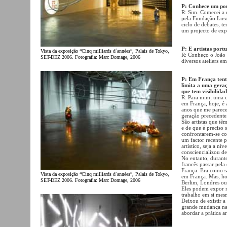
P: Conhece um pou
R: Sim. Comecei a 
pela Fundação Lus
ciclo de debates, t
um projecto de exp
P: E artistas port
Vista da exposição “Cinq milliards d`années”, Palais de Tokyo,
R: Conheço o João O
SET-DEZ 2006. Fotografia: Marc Domage, 2006
diversos ateliers em
P: Em França tent
limita a uma geraç
que tem visibilid
R: Para mim, uma c
em França, hoje, é 
anos que me parece
geração precedente
São artistas que t
e de que é preciso 
confrontarem-se com
um factor recente p
artístico, seja a nív
consciencializou de
No entanto, durant
francês passar pela
França. Era como sa
Vista da exposição “Cinq milliards d`années”, Palais de Tokyo,
em França. Mas, hoj
SET-DEZ 2006. Fotografia: Marc Domage, 2006
Berlim, Londres ou 
Eles podem expor n
trabalho em si mes
Deixou de existir a
grande mudança na a
abordar a prática ar