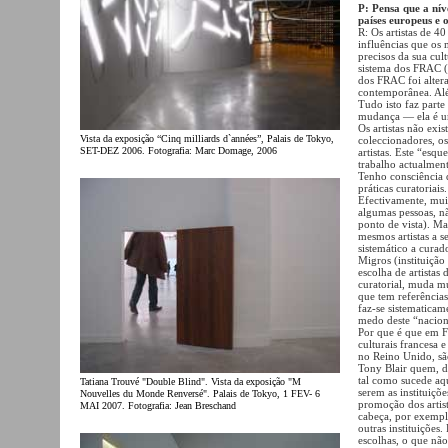
P: Pensa que a nív
países europeus e
R: Os artistas de 4
influências que os 
precisos da sua cul
sistema dos FRAC (
dos FRAC foi altera
contemporânea. Alé
Tudo isto faz parte
mudança — ela é u
Os artistas não exi
Vista da exposição “Cinq milliards d`années”, Palais de Tokyo,
coleccionadores, os
SET-DEZ 2006. Fotografia: Marc Domage, 2006
artistas. Este “es
trabalho actualment
Tenho consciência 
práticas curatoriai
Efectivamente, muit
algumas pessoas, nã
ponto de vista). M
mesmos artistas a 
sistemático a cura
Migros (instituição
escolha de artista
curatorial, muda mu
que tem referência
faz-se sistematicam
medo deste “nacion
Por que é que em F
culturais francesa 
no Reino Unido, são
Tony Blair quem, de
tal como sucede aq
Tatiana Trouvé "Double Blind". Vista da exposição "M
serem as instituiçõ
Nouvelles du Monde Renversé". Palais de Tokyo, 1 FEV- 6
promoção dos artist
MAI 2007. Fotografia: Jean Breschand
cabeça, por exemplo
outras instituições
escolhas, o que não 