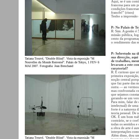
Aqui, se é um comis
francesa para um p
condições francesa
francês!” (risos)
Tenho a impressão 
P: No Palais de T
R: Sim. A gestão é 
missão pública, log
cento da programaç
o rendimento das e
P: Sobretudo na úl
sua direcção, aqui
Tatiana Trouvé, "Double Blind". Vista da exposição "M
de trabalhos, mesm
Nouvelles du Monde Renversé". Palais de Tokyo, 1 FEV- 6
levaram a este co
MAI 2007. Fotografia: Jean Breschand
curatorial?
R: É curioso que ut
primeira exposição,
noção central por
que faz parte das m
outra — ao vermos 
mas confrontada co
que sejamos consta
gerando-se um verd
Para mim, falar de 
intelectual) de uma
forte é a natureza 
teoria pessoal. De 
OK. É um bom traba
contrário, se o co
todas os sentidos e
a obra de arte é a
interpretações com
Além disso, dou um
Tatiana Trouvé, "Double Blind". Vista da exposição "M
margens que fazem e