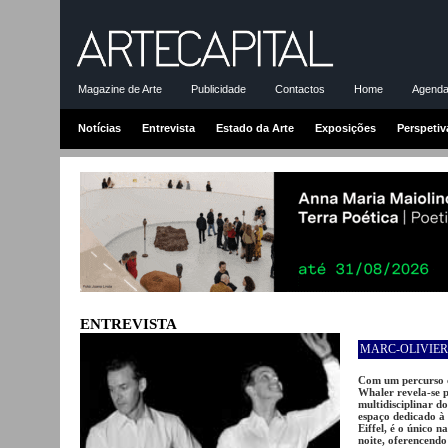
Magazine de Arte
Publicidade
Contactos
Home
Agenda-
Notícias
Entrevista
Estado da Arte
Exposições
Perspetiv
ENTREVISTA
MARC-OLIVIE
Com um percurso c
Whaler revela-se 
multidisciplinar d
espaço dedicado à
Eiffel, é o único n
noite, oferencendo 