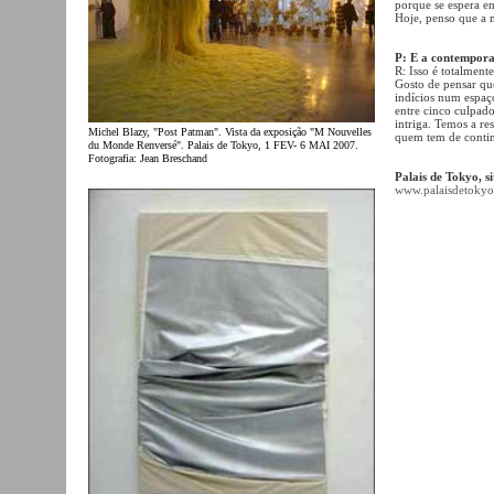
porque se espera e
Hoje, penso que a 
P: E a contempor
R: Isso é totalment
Gosto de pensar qu
indícios num espa
entre cinco culpado
intriga. Temos a re
Michel Blazy, "Post Patman". Vista da exposição "M Nouvelles
quem tem de contin
du Monde Renversé". Palais de Tokyo, 1 FEV- 6 MAI 2007.
Fotografia: Jean Breschand
Palais de Tokyo, s
www.palaisdetoky