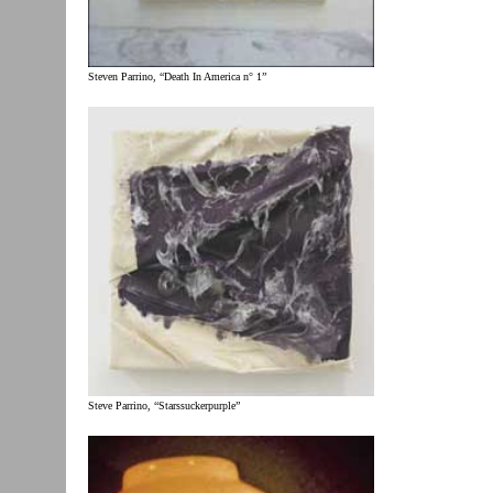
Steven Parrino, “Death In America n° 1”
Steve Parrino, “Starssuckerpurple”