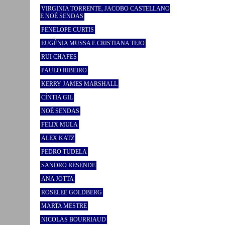
VIRGINIA TORRENTE, JACOBO CASTELLANO
E NOÉ SENDAS
PENELOPE CURTIS
EUGÉNIA MUSSA E CRISTIANA TEJO
RUI CHAFES
PAULO RIBEIRO
KERRY JAMES MARSHALL
CÍNTIA GIL
NOÉ SENDAS
FELIX MULA
ALEX KATZ
PEDRO TUDELA
SANDRO RESENDE
ANA JOTTA
ROSELEE GOLDBERG
MARTA MESTRE
NICOLAS BOURRIAUD