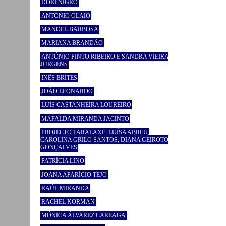
DORI NIGRO
ANTÓNIO OLAIO
MANOEL BARBOSA
MARIANA BRANDÃO
ANTÓNIO PINTO RIBEIRO E SANDRA VIEIRA
JÜRGENS
INÊS BRITES
JOÃO LEONARDO
LUÍS CASTANHEIRA LOUREIRO
MAFALDA MIRANDA JACINTO
PROJECTO PARALAXE: LUÍSA ABREU,
CAROLINA GRILO SANTOS, DIANA GEIROTO
GONÇALVES
PATRÍCIA LINO
JOANA APARÍCIO TEJO
RAÚL MIRANDA
RACHEL KORMAN
MÓNICA ÁLVAREZ CAREAGA