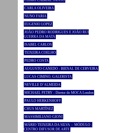
PEDRO CABRAL SANTO
CARLA OLIVEIRA
NUNO FARIA
EUGENIO LOPEZ
JOÃO PEDRO RODRIGUES E JOÃO RUI
GUERRA DA MATA
ISABEL CARLOS
TEIXEIRA COELHO
PEDRO COSTA
AUGUSTO CANEDO - BIENAL DE CERVEIRA
LUCAS CIMINO, GALERISTA
NEVILLE D’ALMEIDA
MICHAEL PETRY - Diretor do MOCA London
PAULO HERKENHOFF
CHUS MARTÍNEZ
MASSIMILIANO GIONI
MÁRIO TEIXEIRA DA SILVA ::: MÓDULO -
CENTRO DIFUSOR DE ARTE