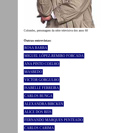
Colombo, personagem da série televisiva dos anos 60
Outras entrevistas:
ROSA BARBA
MIGUEL LÓPEZ-REMIRO FORCADA
ANA PINTO COELHO
MASBEDO
VICTOR GORGULHO
ISABELLE FERREIRA
CARLOS BUNGA
ALEXANDRA BIRCKEN
ALICE DOS REIS
FERNANDO MARQUES PENTEADO
CARLOS CARIMA