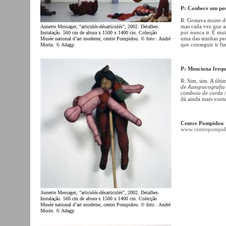
P: Conhece um pou
R: Gostava muito de
mas cada vez que a
Annette Messager, "articulés-désarticulés", 2002. Detalhes.
por nunca ir. É mu
Instalação. 560 cm de altura x 1500 x 1400 cm. Colecção
uma das minhas peç
Musée national d’art moderne, centre Pompidou. © foto : André
que conseguir ir fi
Morin. © Adagp
P: Menciona frequ
R: Sim, sim. A últi
de Autopsicografia 
comboio de corda 
dá ainda mais vontad
Centre Pompidou
www.centrepompid
Annette Messager, "articulés-désarticulés", 2002. Detalhes.
Instalação. 560 cm de altura x 1500 x 1400 cm. Colecção
Musée national d’art moderne, centre Pompidou. © foto : André
Morin. © Adagp