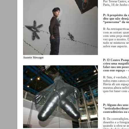
Por Teresa Castro, 
Paris, 16 de Junho
P: A propósito da
dito que não dese
“panorama” da sua
R: As retrospectiva
com as outras: qua
com uma peça muito
vez que a mostro. 
tudo se misturou se
sobre esse aspecto.
Annette Messager
P: O Centre Pompi
criou uma magnífi
falar-nos um pouc
com esse espaço –
R: Sim, é verdade,
todos estes canos c
Havia ali um espaç
museus altura sufici
quis foi fazer com 
P: Alguns dos seus
“articulados/desar
contraditórios ou 
R: De contradições
desenho e a fotogra
quando a obra se a
ideia de dois eleme