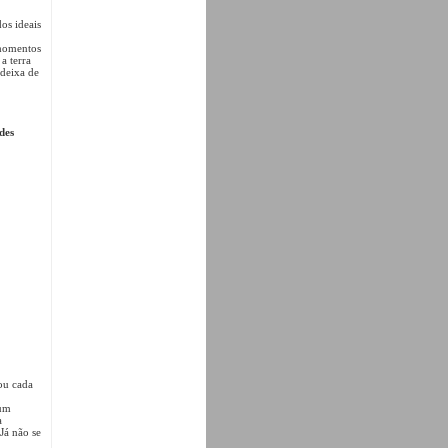
os ideais
 momentos
a terra
deixa de
des
nou cada
 um
a
Já não se