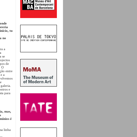
 onde
breria
nício, tu
a no
ra a
a
a se
ojectos
ipos de
. O
ção entre
 e a
nvolvemos
de
galeria.
ntros e
sta para
ia, mas,
s
omínios é
sa linha
em