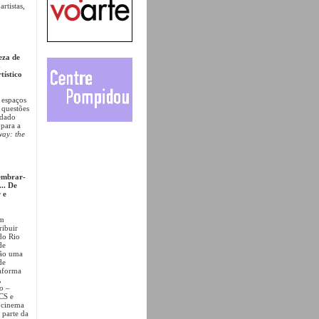
rtistas,
eza de
a
tístico
 espaços
 questões
 dado
 para a
way: the
lembrar-
.. De
 e
um
ribuir
do Rio
de
ção uma
de
taforma
,
o –
VCS e
o cinema
 parte da