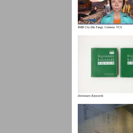
RMB City
(Hu Fang). Cortesia: VCS
Dictionary Keywords