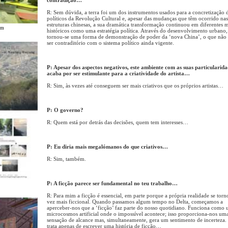
R: Sem dúvida, a terra foi um dos instrumentos usados para a concretização d
políticos da Revolução Cultural e, apesar das mudanças que têm ocorrido nas
estruturas chinesas, a sua dramática transformação continuou em diferentes
im
históricos como uma estratégia política. Através do desenvolvimento urbano, 
tornou-se uma forma de demonstração de poder da ‘nova China’, o que não 
ser contraditório com o sistema político ainda vigente.
P: Apesar dos aspectos negativos, este ambiente com as suas particularida
acaba por ser estimulante para a criatividade do artista…
R: Sim, às vezes até conseguem ser mais criativos que os próprios artistas…
P: O governo?
R: Quem está por detrás das decisões, quem tem interesses…
P: Eu diria mais megalómanos do que criativos…
R: Sim, também.
P: A ficção parece ser fundamental no teu trabalho…
R: Para mim a ficção é essencial, em parte porque a própria realidade se tor
vez mais ficcional. Quando passamos algum tempo no Delta, começamos a
aperceber-nos que a ‘ficção’ faz parte do nosso quotidiano. Funciona como
microcosmos artificial onde o impossível acontece; isso proporciona-nos um
sensação de alcance mas, simultaneamente, gera um sentimento de incerteza. 
trata apenas de escrever uma história de ficção…