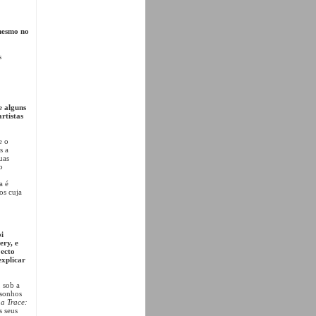
 mesmo no
s
e alguns
rtistas
e o
s a
uas
o
a é
os cuja
oi
ery, e
jecto
explicar
 sob a
 sonhos
a Trace:
s seus