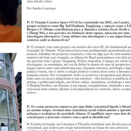
uma atitude crítica.
Por Sandra Lourenço
P: O Vitamin Creative Space (VCS) foi constituído em 2002, em Cantão,
grupos artísticos como Big Tail Elephant, Yangjiang, e espaços como a Li
Borges e U-Thèque contribuíram para a dinâmica artística local. Desde o i
e Zhang Wei, a tua parceira na fundação deste espaço, optaram por uma
abordagem alternativa. Como defines essa abordagem e a sua importânci
contexto onde se desenvolveu?
R: O contacto com esses grupos, em meados dos anos 90, foi fundamental pa
formação do Vitamin. Nessa altura havia uma predisposição generalizada par
arriscar, trabalhar em projectos conjuntos, e isso foi algo que de certa maneir
manteve até hoje; por exemplo, na última Art Basel participámos com dois pr
em parceria com o grupo Yangjiang. Prefiro enquadrar o espaço em vários t
abordagem, ou estratégias, em vez de defini-lo dentro de uma só perspectiva
espaço opera como uma plataforma que, enquanto estrutura, privilegia a liga
prática e teoria, isto é, entre a criação artística e outras áreas como a literatura
pesquisa urbana. Por conseguinte, todos os projectos e programas que dese
estão mais ou menos subjacentes a esta estrutura – eles incluem a residência 
artistas, a publicação/edição, um fórum online, seminários, workshops e uma 
O Beijing Pavilion, em Pequim, é um espaço complementar, destinado a enco
conversas entre artistas. Quanto à sua importância no contexto, deixo a respo
outros...
P: Os vossos projectos regem-se por uma linha conceptual ligada à filosof
ao mesmo tempo, revelam uma consciência social relativamente a questõe
urbanas e ecológicas da sociedade chinesa. O equilíbrio entre estes dois d
crucial para o processo criativo com o qual se identificam?
R: A minha formação em Literatura e Filosofia contribuiu sem dúvida para es
conceptual, que acabou por surgir naturalmente ao longo do meu percurso
profissional. Pessoalmente, considero que são domínios cujos processos pod