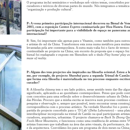
O programa inclui seminários e workshops sob vários temas, concebidos por a
curadores e teóricos de diversas partes do mundo. Nós integramos a temática
‘organização e produção cultural’.
P: A vossa primeira participação internacional decorreu na Bienal de Ven
2003, com a exposição
Canton Express
comissariada por Hou Hanru. Est
participação foi importante para a visibilidade do espaço no panorama ar
internacional?
R: Sim, foi importante não apenas para o Vitamin, como também para outros
e artistas do sul da China. Transformou esta zona numa metáfora para muitas
levantadas pela arte contemporânea. A outra mais-valia foi o facto de termos
continuidade ao projecto na China; um excerto da proposta que o espaço fez
bienal foi readaptado e exposto em Shenzhen sob o título
Play home/ play a
maze of reality
.
P: Alguns dos teus projectos são inspirados na filosofia oriental. Estou a 
me, por exemplo, do projecto
Shanshui
para a segunda Trienal de Cantão.
que forma esta filosofia é materializada no teu processo enquanto escritor
curador?
R: A filosofia chinesa tem o seu lado prático, nesse sentido tento dar-lhe alg
significado, aplicando-a ao quotidiano contemporâneo. Penso que pode cont
com conceitos para uma reflexão sobre o desenvolvimento urbano do Delta 
das Pérolas. Procuro que a minha escrita se inscreva num processo contínuo 
pesquisa e observação e, sempre que possível, tento encontrar nessa constru
correspondência com o processo artístico. Na verdade
Shanshui
foi o ponto 
partida do projecto concebido para o ‘D Lab’ (
Delta Laboratory
) – uma pla
interdisciplinar incorporada na trienal de Cantão na qual participaram artistas
curadores, arquitectos, urbanistas. O projecto chamava-se
Back To Zhong Qu
Fools Move Mountains
, e funcionou como uma residência de artistas entre 
artistas franceses que trabalham na área das artes visuais, da performance, d
e da arquitectura. Convidámo-los para um programa de dois meses na China;