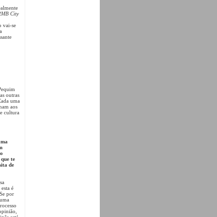
ealmente
RMB City
 vai-se
a
ssante
 Pequim
as outras
 Cada uma
onam aos
e cultura
rama
um
ao
 que te
ita de
sa
esta é
 Se por
a uma
processo
opinião,
inês está