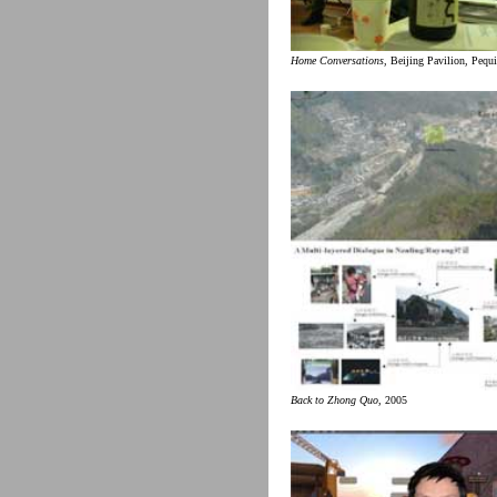
Home Conversations
, Beijing Pavilion, Pequ
Back to Zhong Quo
, 2005