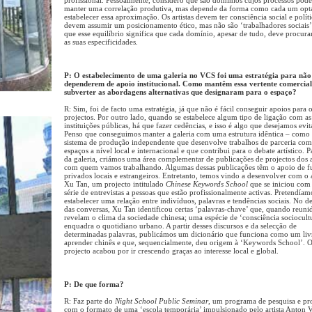
manter uma correlação produtiva, mas depende da forma como cada um opt
estabelecer essa aproximação. Os artistas devem ter consciência social e políti
devem assumir um posicionamento ético, mas não são ‘trabalhadores sociais’
que esse equilíbrio significa que cada domínio, apesar de tudo, deve procura
as suas especificidades.
P: O estabelecimento de uma galeria no VCS foi uma estratégia para não
dependerem de apoio institucional. Como mantêm essa vertente comercia
subverter as abordagens alternativas que designaram para o espaço?
R: Sim, foi de facto uma estratégia, já que não é fácil conseguir apoios para 
projectos. Por outro lado, quando se estabelece algum tipo de ligação com as
instituições públicas, há que fazer cedências, e isso é algo que desejamos evita
Penso que conseguimos manter a galeria com uma estrutura idêntica – com
sistema de produção independente que desenvolve trabalhos de parceria com
espaços a nível local e internacional e que contribui para o debate artístico. 
da galeria, criámos uma área complementar de publicações de projectos dos ar
com quem vamos trabalhando. Algumas dessas publicações têm o apoio de f
privados locais e estrangeiros. Entretanto, temos vindo a desenvolver com o a
Xu Tan, um projecto intitulado
Chinese Keywords School
que se iniciou co
série de entrevistas a pessoas que estão profissionalmente activas. Pretendíam
estabelecer uma relação entre indivíduos, palavras e tendências sociais. No d
das conversas, Xu Tan identificou certas ‘palavras-chave’ que, quando reunid
revelam o clima da sociedade chinesa; uma espécie de ‘consciência sociocult
enquadra o quotidiano urbano. A partir desses discursos e da selecção de
determinadas palavras, publicámos um dicionário que funciona como um liv
aprender chinês e que, sequencialmente, deu origem à ‘Keywords School’. 
projecto acabou por ir crescendo graças ao interesse local e global.
P: De que forma?
R: Faz parte do
Night School Public Seminar
, um programa de pesquisa e p
com o formato de uma ‘escola temporária’ impulsionado pelo artista Anton V