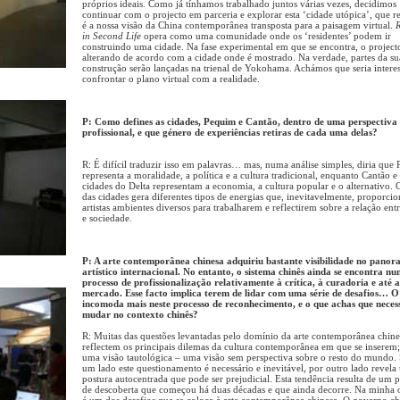
próprios ideais. Como já tínhamos trabalhado juntos várias vezes, decidimos
continuar com o projecto em parceria e explorar esta ‘cidade utópica’, que r
é a nossa visão da China contemporânea transposta para a paisagem virtual.
in Second Life
opera como uma comunidade onde os ‘residentes’ podem ir
construindo uma cidade. Na fase experimental em que se encontra, o projecto
alterando de acordo com a cidade onde é mostrado. Na verdade, partes da su
construção serão lançadas na trienal de Yokohama. Achámos que seria intere
confrontar o plano virtual com a realidade.
P: Como defines as cidades, Pequim e Cantão, dentro de uma perspectiva
profissional, e que género de experiências retiras de cada uma delas?
R: É difícil traduzir isso em palavras… mas, numa análise simples, diria que
representa a moralidade, a política e a cultura tradicional, enquanto Cantão e 
cidades do Delta representam a economia, a cultura popular e o alternativo.
das cidades gera diferentes tipos de energias que, inevitavelmente, proporci
artistas ambientes diversos para trabalharem e reflectirem sobre a relação entr
e sociedade.
P: A arte contemporânea chinesa adquiriu bastante visibilidade no pano
artístico internacional. No entanto, o sistema chinês ainda se encontra n
processo de profissionalização relativamente à crítica, à curadoria e até 
mercado. Esse facto implica terem de lidar com uma série de desafios… O
incomoda mais neste processo de reconhecimento, e o que achas que necess
mudar no contexto chinês?
R: Muitas das questões levantadas pelo domínio da arte contemporânea chine
reflectem os principais dilemas da cultura contemporânea em que se inserem; 
uma visão tautológica – uma visão sem perspectiva sobre o resto do mundo.
um lado este questionamento é necessário e inevitável, por outro lado revel
postura autocentrada que pode ser prejudicial. Esta tendência resulta de um 
de descoberta que começou há duas décadas e que ainda decorre. Na minha 
é um dos desafios que se coloca à arte contemporânea chinesa. O governo ch