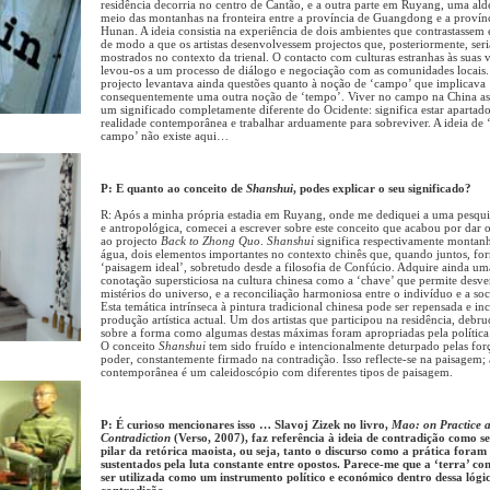
residência decorria no centro de Cantão, e a outra parte em Ruyang, uma ald
meio das montanhas na fronteira entre a província de Guangdong e a provín
Hunan. A ideia consistia na experiência de dois ambientes que contrastassem e
de modo a que os artistas desenvolvessem projectos que, posteriormente, ser
mostrados no contexto da trienal. O contacto com culturas estranhas às suas 
levou-os a um processo de diálogo e negociação com as comunidades locais
projecto levantava ainda questões quanto à noção de ‘campo’ que implicava
consequentemente uma outra noção de ‘tempo’. Viver no campo na China a
um significado completamente diferente do Ocidente: significa estar apartad
realidade contemporânea e trabalhar arduamente para sobreviver. A ideia de ‘
campo’ não existe aqui…
P: E quanto ao conceito de
Shanshui
, podes explicar o seu significado?
R: Após a minha própria estadia em Ruyang, onde me dediquei a uma pesquis
e antropológica, comecei a escrever sobre este conceito que acabou por dar 
ao projecto
Back to Zhong Quo
.
Shanshui
significa respectivamente montan
água, dois elementos importantes no contexto chinês que, quando juntos, f
‘paisagem ideal’, sobretudo desde a filosofia de Confúcio. Adquire ainda um
conotação supersticiosa na cultura chinesa como a ‘chave’ que permite desve
mistérios do universo, e a reconciliação harmoniosa entre o indivíduo e a so
Esta temática intrínseca à pintura tradicional chinesa pode ser repensada e in
produção artística actual. Um dos artistas que participou na residência, debr
sobre a forma como algumas destas máximas foram apropriadas pela política
O conceito
Shanshui
tem sido fruído e intencionalmente deturpado pelas for
poder, constantemente firmado na contradição. Isso reflecte-se na paisagem;
contemporânea é um caleidoscópio com diferentes tipos de paisagem.
P: É curioso mencionares isso … Slavoj Zizek no livro,
Mao: on Practice 
Contradiction
(Verso, 2007), faz referência à ideia de contradição como s
pilar da retórica maoista, ou seja, tanto o discurso como a prática foram
sustentados pela luta constante entre opostos. Parece-me que a ‘terra’ co
ser utilizada como um instrumento político e económico dentro dessa lógi
contradição…