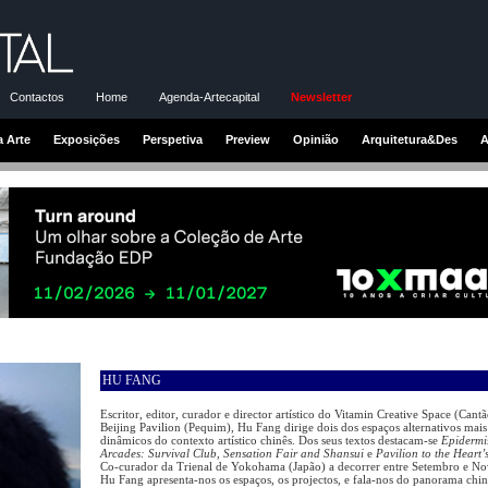
Contactos
Home
Agenda-Artecapital
Newsletter
a Arte
Exposições
Perspetiva
Preview
Opinião
Arquitetura&Des
A
HU FANG
Escritor, editor, curador e director artístico do Vitamin Creative Space (Cant
Beijing Pavilion (Pequim), Hu Fang dirige dois dos espaços alternativos mais
dinâmicos do contexto artístico chinês. Dos seus textos destacam-se
Epidermi
Arcades: Survival Club, Sensation Fair and Shansui
e
Pavilion to the Heart’
Co-curador da Trienal de Yokohama (Japão) a decorrer entre Setembro e N
Hu Fang apresenta-nos os espaços, os projectos, e fala-nos do panorama chi