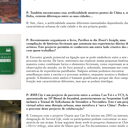
P: Também encontramos essa artificialidade noutros pontos da China e,
Delta, existem diferenças entre as suas cidades…
R: Sim, claro, a artificialidade assume diferentes intensidades dependendo da
características urbanas de cada cidade e da sua própria gestão.
P: Recentemente organizaste o livro,
Pavilion to the Heart’s Insight
, uma
compilação de histórias ficcionais que assentam nas experiencias diárias d
artistas. Este projecto permitiu-te conheceres um outro lado criativo dos a
com quem trabalhas?
R: Encontro grande potencial na ligação que se pode estabelecer entre a arte 
processo da escrita. De facto, interessou-me explorar nestas pequenas história
maneira como combinam factos e elementos ficcionais, como expressam as s
observações do mundo, ou do foro pessoal e, sobretudo, interessam-me com
narrativas de experiências partilhadas. Nalguns artistas podemos encontrar
semelhanças entre a escrita e o processo artístico, enquanto noutros a distânci
grande. A dinâmica entre ambos é bastante gratificante porque são dois camp
fruição tem características diferentes, mas que se podem interligar.
P:
RMB City
é um projecto de parceria entre a artista Cao Fei e o VCS, f
apresentado na 10ª Bienal de Istambul, posteriormente na Serpentine Gall
incluirá a Trienal de YoKohama de Setembro a Novembro. Este é um pro
virtual sobre uma distopia urbana, uma metáfora à ‘nova China’. Podes 
o processo deste projecto de colaboração?
R: Começou com o projecto
Utopia
que Cao Fei iniciou em 2003 na internet,
designação de
Second Life
, onde os participantes podiam concretizar os seus
através de um avatar. A fase seguinte deste
work-in-progress
chamava-se
Chin
i.Mirror
trilogy
, uma série de filmes que Cao Fei documentava como sendo o