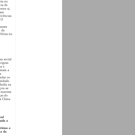
eia no
cia de
ntre si,
iam
vivências
. O
ssume
o da
férias no
a social
origem
ha e
ormam a
a
ndar os
ciedade.
cluída na
uçou-se
 maoista.
ças do
 a China
and
endo o
ntinua a
ca da