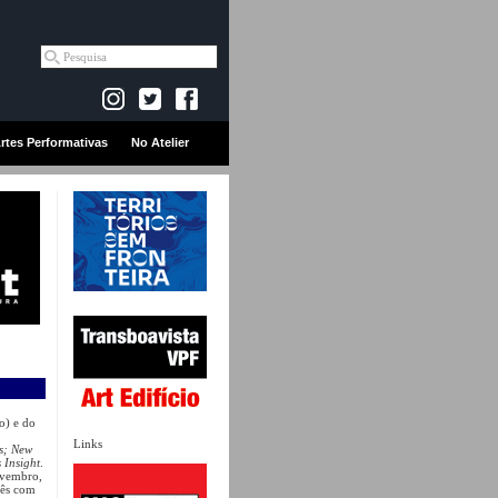
rtes Performativas
No Atelier
ão) e do
Links
s; New
s Insight
.
ovembro,
nês com