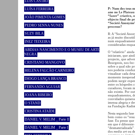
LUÍS CASTRO
P: Num dos teus ma
LUÍSA FERREIRA
ano no Le Plateau
“fazer” criativo, 
JOÃO PIMENTA GOMES
objecto final do pr
“Societè Anonyme”
PEDRO SENNA NUNES
processo?
SUZY BILA
R: A “Societè Ano
as já muito discutid
num enquadramento 
INEZ TEIXEIRA
consideradas enquan
ABDIAS NASCIMENTO E O MUSEU DE ARTE
O “relatório” ainda
NEGRA
iniciaram, que aind
projecto, que advei
CRISTIANO MANGOVO
Bourgeois, nos fez 
sobre a qual não p
nos poderia conduz
HELENA FALCÃO CARNEIRO
visualizar cada det
momento inesperad
DIOGO LANÇA BRANCO
podem surgir experi
entre os hóspedes c
FERNANDO AGUIAR
curadores, foram m
não existiu. Por o
JOANA RIBEIRO
enquadramentos, de 
convidados quiseram
imensa alegria e de
O STAND
na Fundação Kadist
CRISTINA ATAÍDE
Nesta segunda fase s
bem como os “resul
DANIEL V. MELIM _ Parte II
fase. Eu penso que 
em que é diferente
DANIEL V. MELIM _ Parte I
“desmaterializada” 
dos
media art
ou de
acontece na óptica 