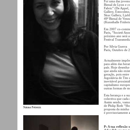
Foi uma das jovens 
Bienal de Lyon e co
Fabric” (De Appel, 
Gallery, Estocolmo
Skuc Gallery, Ljubl
49ª Bienal de Vene
(Kunsthalle Frider
Em 2007 co-comissa
Paris, “Societè An
próximo ano será a
Festival Transmedi
Por Sílvia Guerra
Paris, Outubro de 
Actualmente impõe-s
para além das hera
país. Hoje desenha-
que ainda não exist
geração, pois entre
Jugoslávia de Tito 
inevitável proximid
capitalismo europe
outras formas de m
Esta herança e a su
colectiva que cada 
Assim sendo, vamos
de Philip Roth “Sho
Natasa Petresin
proposta da minha 
é provisoriamente a
P: A tua reflexão 
defendida na tua t