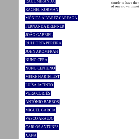
RAÚL MIRANDA
simply to have the p
of one’s own impote
RACHEL KORMAN
MÓNICA ÁLVAREZ CAREAGA
FERNANDA BRENNER
JOÃO GABRIEL
RUI HORTA PEREIRA
JOHN AKOMFRAH
NUNO CERA
NUNO CENTENO
MEIKE HARTELUST
LUÍSA JACINTO
VERA CORTÊS
ANTÓNIO BARROS
MIGUEL GARCIA
VASCO ARAÚJO
CARLOS ANTUNES
XANA