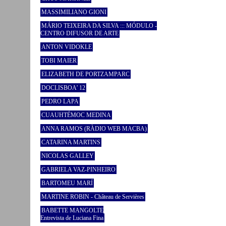
MASSIMILIANO GIONI
MÁRIO TEIXEIRA DA SILVA ::: MÓDULO -
CENTRO DIFUSOR DE ARTE
ANTON VIDOKLE
TOBI MAIER
ELIZABETH DE PORTZAMPARC
DOCLISBOA’ 12
PEDRO LAPA
CUAUHTÉMOC MEDINA
ANNA RAMOS (RÀDIO WEB MACBA)
CATARINA MARTINS
NICOLAS GALLEY
GABRIELA VAZ-PINHEIRO
BARTOMEU MARÍ
MARTINE ROBIN - Château de Servières
BABETTE MANGOLTE
Entrevista de Luciana Fina