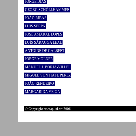
JORGE DIAS
GEORG SCHÖLLHAMMER
JOÃO RIBAS
LUÍS SERPA
JOSÉ AMARAL LOPES
LUÍS SÁRAGGA LEAL
ANTOINE DE GALBERT
JORGE MOLDER
MANUEL J. BORJA-VILLEL
MIGUEL VON HAFE PÉREZ
JOÃO RENDEIRO
MARGARIDA VEIGA
© Copyright artecapital.art 2006