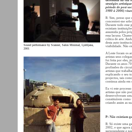
stratégies artistiqu
période de post-soc
1980 à 2006
) visa
R: Sim, penso que d
concentrei-me sobre
Durante todo esse p
existiam instituiçõe
assumida pelos pró
essa lacuna. Chamei
crítica de arte. And
desta auto-instituc
Sound performance by Scanner, Salon Minimal, Ljubljana,
visibilidade. Não e
2001
A Leste foram os ar
artistas seus colega
foi feita por eles, 
Durante os anos 70 
profissões do circu
artistas que trabal
explicando o seu t
projectos, tais com
continua ainda em 
Eu vi este process
artistas que não po
desenvolveram uma 
constituírem como 
criando assim as su
P: Não existiam ga
R: Só existe uma g
2002, e que agora 
surpreendente e pou