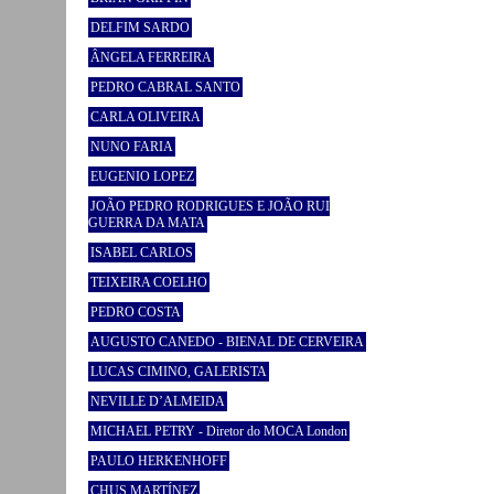
DELFIM SARDO
ÂNGELA FERREIRA
PEDRO CABRAL SANTO
CARLA OLIVEIRA
NUNO FARIA
EUGENIO LOPEZ
JOÃO PEDRO RODRIGUES E JOÃO RUI
GUERRA DA MATA
ISABEL CARLOS
TEIXEIRA COELHO
PEDRO COSTA
AUGUSTO CANEDO - BIENAL DE CERVEIRA
LUCAS CIMINO, GALERISTA
NEVILLE D’ALMEIDA
MICHAEL PETRY - Diretor do MOCA London
PAULO HERKENHOFF
CHUS MARTÍNEZ