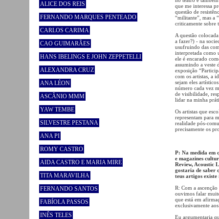
ALICE DOS REIS
que me interessa p
questão de resistên
FERNANDO MARQUES PENTEADO
“militante”, mas a 
criticamente sobre 
CARLOS CARIMA
A questão colocada 
a fazer?) - na soci
CAO GUIMARÃES
usufruindo das com
interpretada como u
HANS IBELINGS E JOHN ZEPPETELLI
ele é encarado com
assumindo a veste d
ALEXANDRA CRUZ
exposição “Particip
com os artistas, a 
sejam eles artístic
ANA LÉON
número cada vez mai
de visibilidade, r
ASCÂNIO MMM
lidar na minha práti
YAW TEMBE
Os artistas que es
representam para m
SILVESTRE PESTANA
realidade pós-comun
precisamente os pro
ANA PI
ROMY CASTRO
P: Na medida em q
e magazines cultu
AIDA CASTRO E MARIA MIRE
Review, Acoustic 
gostaria de saber 
TITA MARAVILHA
teus artigos exist
R: Com a ascenção 
FERNANDO SANTOS
ouvimos falar muito
que está em afirma
FABÍOLA PASSOS
exclusivamente aos c
INÊS TELES
Eu argumentaria qu