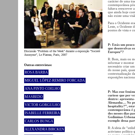
carácter de uma tra
contemporânea pós 
faltava reescrever 
que ainda hoje con
não existe uma vis
Para o Ocidente era
Leste, o Ocidente d
pontos de vista e c
P: Estás um pouco
que desenvolvas os
Discussão “Problem of the Week” durante a exposição “Societè
Europeu”?
Anonyme”, Le Plateau, Paris, 2007
R: Bom, mais ou men
informar e mostrar 
Outras entrevistas:
necessário criar um
do nosso país, quan
ROSA BARBA
contextualização da 
exposições nacionai
MIGUEL LÓPEZ-REMIRO FORCADA
ANA PINTO COELHO
P: Mas esse fenóm
curioso que por ve
MASBEDO
dentro: apresenta
Alemanha… No proj
VICTOR GORGULHO
hospitality?”, est
contemporânea é pa
ISABELLE FERREIRA
dos nossos dias pa
Gediminas Urbonas
exemplo dessa par
CARLOS BUNGA
R: A ideia de “util
ALEXANDRA BIRCKEN
activismo político q
no teatro e também 