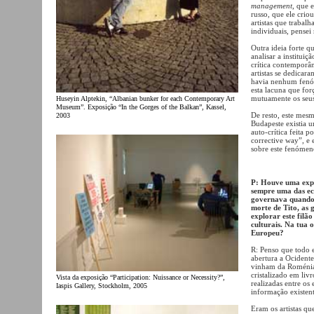
management
, que 
russo, que ele crio
artistas que trabal
individuais, pensei
Outra ideia forte q
analisar a instituiç
crítica contemporâ
artistas se dedicar
havia nenhum fenóm
esta lacuna que for
mutuamente os seus
Huseyin Alptekin, “Albanian bunker for each Contemporary Art
Museum”. Exposição “In the Gorges of the Balkan”, Kassel,
De resto, este mes
2003
Budapeste existia 
auto-crítica feita p
corrective way”, e 
sobre este fenóm
P: Houve uma explo
sempre uma das eco
governava quando t
morte de Tito, as 
explorar este filão
culturais. Na tua 
Europeu?
R: Penso que todo
abertura a Ocidente
vinham da Roménia 
cristalizado em liv
Vista da exposição “Participation: Nuissance or Necessity?”,
realizadas entre os
Iaspis Gallery, Stockholm, 2005
informação existen
Eram os artistas qu