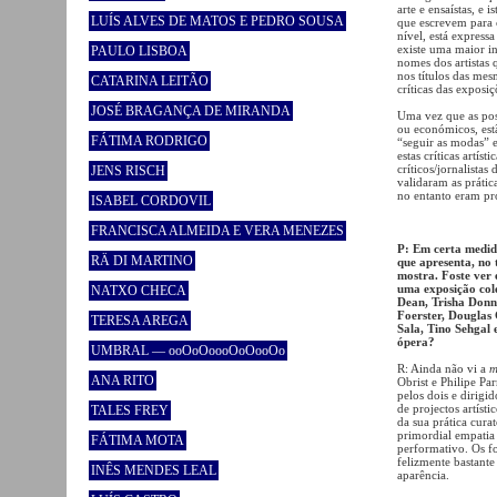
arte e ensaístas, e 
LUÍS ALVES DE MATOS E PEDRO SOUSA
que escrevem para c
nível, está express
existe uma maior i
PAULO LISBOA
nomes dos artistas 
nos títulos das mes
CATARINA LEITÃO
críticas das exposi
JOSÉ BRAGANÇA DE MIRANDA
Uma vez que as posi
ou económicos, estã
FÁTIMA RODRIGO
“seguir as modas” e
estas críticas artís
críticos/jornalistas
JENS RISCH
validaram as prática
no entanto eram pr
ISABEL CORDOVIL
FRANCISCA ALMEIDA E VERA MENEZES
P: Em certa medid
RÄ DI MARTINO
que apresenta, no 
mostra. Foste ver 
uma exposição cole
NATXO CHECA
Dean, Trisha Donne
Foerster, Douglas
TERESA AREGA
Sala, Tino Sehgal 
ópera?
UMBRAL — ooOoOoooOoOooOo
R: Ainda não vi a
m
ANA RITO
Obrist e Philipe P
pelos dois e dirigi
de projectos artíst
TALES FREY
da sua prática cura
primordial empatia
FÁTIMA MOTA
performativo. Os f
felizmente bastante
INÊS MENDES LEAL
aparência.