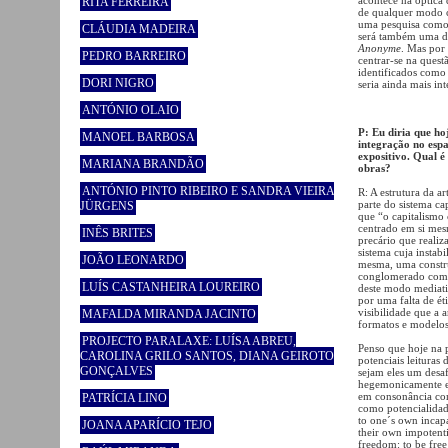
RITA FERREIRA
de qualquer modo c
uma pesquisa como 
CLÁUDIA MADEIRA
será também uma da
Anonyme
. Mas por
PEDRO BARREIRO
centrar-se na questã
identificados como 
DORI NIGRO
seria ainda mais in
ANTÓNIO OLAIO
P: Eu diria que ho
MANOEL BARBOSA
integração no espa
expositivo. Qual é
MARIANA BRANDÃO
obras?
ANTÓNIO PINTO RIBEIRO E SANDRA VIEIRA
R: A estrutura da a
parte do sistema ca
JÜRGENS
que “o capitalismo 
centrado em si mesm
INÊS BRITES
precário que realiz
sistema cuja instab
JOÃO LEONARDO
mesma, uma constru
conglomerado comp
LUÍS CASTANHEIRA LOUREIRO
deste modo mediati
por uma falta de ét
visibilidade que a 
MAFALDA MIRANDA JACINTO
formatos e modelos,
PROJECTO PARALAXE: LUÍSA ABREU,
Penso que hoje na pr
CAROLINA GRILO SANTOS, DIANA GEIROTO
potenciais leituras
GONÇALVES
sejam eles um desaf
hegemonicamente est
em consonância co
PATRÍCIA LINO
como potencialidade
to one´s own incapa
JOANA APARÍCIO TEJO
their own impotential
freedom: to be free 