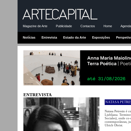
Magazine de Arte
Publicidade
Contactos
Home
Agenda-
Notícias
Entrevista
Estado da Arte
Exposições
Perspetiv
ENTREVISTA
NATASA PETRE
Natasa Petresin é co
Ljubljana. Termino
Sociales), onde co-d
contemporâneas, ju
Ulrich Obrist.