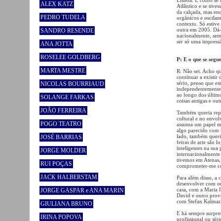
ALEX KATZ
Atlântico e se tive
da calçada, mas en
PEDRO TUDELA
orgânicos e oscilam
contexto. Só estiv
outra em 2005. Dá-
SANDRO RESENDE
nacionalmente, sem
ser só uma impress
ANA JOTTA
ROSELEE GOLDBERG
P: E o que se segu
MARTA MESTRE
R: Não sei. Acho q
continuar a existir
sério, penso que est
NICOLAS BOURRIAUD
independentemente
ao longo dos últim
SOLANGE FARKAS
coisas antigas e out
JOÃO FERREIRA
Também queria repe
cultural e no envolv
POGO TEATRO
assuma um papel men
algo parecido com u
lado, também queria
JOSÉ BARRIAS
feiras de arte são l
inteligentes na sua
JORGE MOLDER
internacionalmente
tivemos em Atenas,
RUI POÇAS
comprometer-me co
JACK HALBERSTAM
Para além disso, a 
desenvolver com out
casa, com a Maria 
JORGE GASPAR e ANA MARIN
David e outro prov
com Stefan Kalmar.
GIULIANA BRUNO
E há sempre surpres
IRINA POPOVA
profissional ou sér