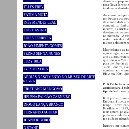
demasiado pequeno
para Nova Iorque m
TALES FREY
totalmente afastado
FÁTIMA MOTA
Ao mesmo tempo, a 
um
boom
a acontec
de comodidade e de
INÊS MENDES LEAL
competitiva. Embora
incrível, os artist
LUÍS CASTRO
desejam secretamen
no mercado... A au
LUÍSA FERREIRA
maior parte dos tra
muitos deles nem s
JOÃO PIMENTA GOMES
Mas voltando ao fac
àquele lugar, era m
PEDRO SENNA NUNES
arte e a arquitectu
que deixar o Méxic
SUZY BILA
para me libertar de
Já em Londres, a a
INEZ TEIXEIRA
comissariado e uma
Blow em 2004, que 
ABDIAS NASCIMENTO E O MUSEU DE ARTE
NEGRA
P: A Pablo Interna
arquitectura à cul
CRISTIANO MANGOVO
tipo de leitores é 
HELENA FALCÃO CARNEIRO
R: O primeiro núme
Embora já tivesse e
DIOGO LANÇA BRANCO
tempo. Talvez tenh
Krasilcic, em 1999
mais natural possí
FERNANDO AGUIAR
pode ter vindo da 
me pudesse identifi
JOANA RIBEIRO
Inspirou-me claram
O STAND
costumava esconder