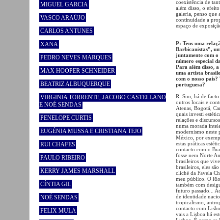
coexistência de tan
MIGUEL GARCIA
além disso, o efeit
galeria, penso que 
VASCO ARAÚJO
continuidade a prop
espaço de exposiçã
CARLOS ANTUNES
P: Tens uma relaçã
XANA
Barbicanistas”, um
juntamente com o 
PEDRO NEVES MARQUES
número especial d
Para além disso, a
MAX HOOPER SCHNEIDER
uma artista brasil
com o nosso país? 
BEATRIZ ALBUQUERQUE
portuguesa?
R: Sim, há de fact
VIRGINIA TORRENTE, JACOBO CASTELLANO
outros locais e con
E NOÉ SENDAS
Atenas, Bogotá, Ca
quais investi estét
PENELOPE CURTIS
relações e discurso
numa morada intele
EUGÉNIA MUSSA E CRISTIANA TEJO
modernismo neste pa
México, por exempl
estas práticas esté
RUI CHAFES
contacto com o Bra
fosse nem Norte Am
PAULO RIBEIRO
brasileiros que vi
brasileiros, eles s
KERRY JAMES MARSHALL
cliché da Favela Ch
meu público. O Rio 
CÍNTIA GIL
também com desigua
futuro passado... 
de identidade nacio
NOÉ SENDAS
tropicalismo, antro
contacto com Lisboa
FELIX MULA
vais a Lisboa há est
Lisboa. É como se P