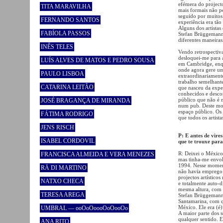
efémera do projecto
TITA MARAVILHA
mais formais não p
seguido por muitos 
FERNANDO SANTOS
experiência era tã
Alguns dos artistas
FABÍOLA PASSOS
Stefan Brüggemann 
diferentes maneiras
INÊS TELES
Vendo retrospectiv
desloquei-me para a
LUÍS ALVES DE MATOS E PEDRO SOUSA
em Cambridge, enqu
onde agora gere um 
PAULO LISBOA
extraordinariament
trabalho semelhant
CATARINA LEITÃO
que nasceu da exper
conhecidos e desco
público que não é 
JOSÉ BRAGANÇA DE MIRANDA
num pub. Deste mo
espaço público. Os 
FÁTIMA RODRIGO
que todos os artis
JENS RISCH
P: E antes de vire
ISABEL CORDOVIL
que te trouxe para
R: Deixei o México
FRANCISCA ALMEIDA E VERA MENEZES
mas tinha-me envol
1994. Nesse moment
RÄ DI MARTINO
não havia emprego
projectos artístic
NATXO CHECA
e totalmente auto-
mesma altura, com 
TERESA AREGA
Stefan Brüggemann 
Santamarina, com q
México. Ele era (é)
UMBRAL — ooOoOoooOoOooOo
A maior parte dos s
qualquer sentido. 
ANA RITO