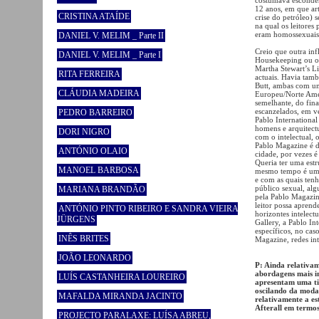
12 anos, em que art
CRISTINA ATAÍDE
crise do petróleo)
na qual os leitores
eram homossexuais/
DANIEL V. MELIM _ Parte II
Creio que outra in
DANIEL V. MELIM _ Parte I
Housekeeping ou o
Martha Stewart’s Li
RITA FERREIRA
actuais. Havia tam
Butt, ambas com um
CLÁUDIA MADEIRA
Europeu/Norte Ame
semelhante, do fin
escanzelados, em ve
PEDRO BARREIRO
Pablo International
homens e arquitectu
DORI NIGRO
com o intelectual, 
Pablo Magazine é d
ANTÓNIO OLAIO
cidade, por vezes 
Queria ter uma estr
MANOEL BARBOSA
mesmo tempo é uma 
e com as quais tenh
público sexual, alg
MARIANA BRANDÃO
pela Pablo Magazine
leitor possa aprend
ANTÓNIO PINTO RIBEIRO E SANDRA VIEIRA
horizontes intelect
JÜRGENS
Gallery, a Pablo I
específicos, no cas
INÊS BRITES
Magazine, redes int
JOÃO LEONARDO
P: Ainda relativam
abordagens mais i
LUÍS CASTANHEIRA LOUREIRO
apresentam uma ti
oscilando da moda 
MAFALDA MIRANDA JACINTO
relativamente a es
Afterall em termos
PROJECTO PARALAXE: LUÍSA ABREU,