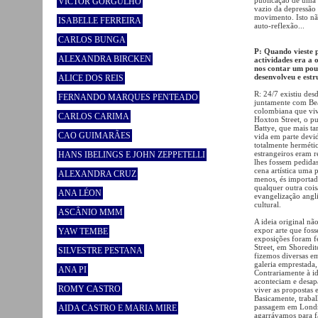
VICTOR GORGULHO
vazio da depressão
movimento. Isto nã
ISABELLE FERREIRA
auto-reflexão...
CARLOS BUNGA
P: Quando vieste 
ALEXANDRA BIRCKEN
actividades era a
nos contar um po
desenvolveu e est
ALICE DOS REIS
R: 24/7 existiu des
FERNANDO MARQUES PENTEADO
juntamente com Beat
colombiana que vi
CARLOS CARIMA
Hoxton Street, o p
Battye, que mais t
CAO GUIMARÃES
vida em parte devid
totalmente herméti
estrangeiros eram r
HANS IBELINGS E JOHN ZEPPETELLI
lhes fossem pedida
cena artística uma p
ALEXANDRA CRUZ
menos, és importad
qualquer outra cois
ANA LÉON
evangelização angli
cultural.
ASCÂNIO MMM
A ideia original n
expor arte que foss
YAW TEMBE
exposições foram fe
Street, em Shoredi
SILVESTRE PESTANA
fizemos diversas e
galeria emprestada
ANA PI
Contrariamente à id
aconteciam e desap
ROMY CASTRO
viver as propostas e
Basicamente, traba
passagem em Londre
AIDA CASTRO E MARIA MIRE
agarrávamos para f