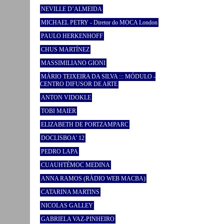
NEVILLE D’ALMEIDA
MICHAEL PETRY - Diretor do MOCA London
PAULO HERKENHOFF
CHUS MARTÍNEZ
MASSIMILIANO GIONI
MÁRIO TEIXEIRA DA SILVA ::: MÓDULO -
CENTRO DIFUSOR DE ARTE
ANTON VIDOKLE
TOBI MAIER
ELIZABETH DE PORTZAMPARC
DOCLISBOA’ 12
PEDRO LAPA
CUAUHTÉMOC MEDINA
ANNA RAMOS (RÀDIO WEB MACBA)
CATARINA MARTINS
NICOLAS GALLEY
GABRIELA VAZ-PINHEIRO