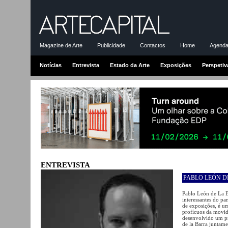
Magazine de Arte
Publicidade
Contactos
Home
Agenda-
Notícias
Entrevista
Estado da Arte
Exposições
Perspetiv
ENTREVISTA
PABLO LEÓN D
Pablo León de La B
interessantes do pa
de exposições, é u
profícuos da movida
desenvolvido um pro
de la Barra juntam