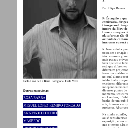
Art.
Por Filipa Ramos
P: És aquilo a qu
comissário, dirige
George and Dragon
inteiro da Blow de
Como consegues de
plataformas tão di
actividade contami
interesses ou será
R: Nunca tinha pen
possa ser a criaçã
isto causa-me gran
mais parado e tivess
Será que tento faz
será que diferentes
diferentes project
fosse um malabarist
no qual alguns proj
intelectual e o supe
Pablo León de La Barra. Fotografia: Carla Verea
existissem diferent
independentemente 
diversos pontos de 
Outras entrevistas:
momento, tentei red
em Londres, o Whit
ROSA BARBA
banho de um pub de
arte, homens e arq
MIGUEL LÓPEZ-REMIRO FORCADA
projectos. Aborrece
ANA PINTO COELHO
Na minha opinião, 
ou só tens diversa
MASBEDO
exposição, e isto
que o tempo pára e 
publicação de uma r