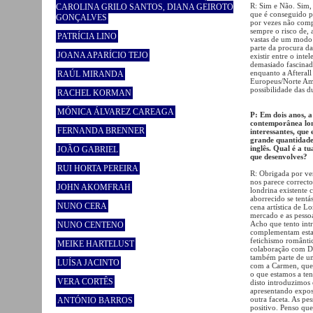
R: Sim e Não. Sim,
CAROLINA GRILO SANTOS, DIANA GEIROTO
que é conseguido pe
GONÇALVES
por vezes não comp
sempre o risco de, 
PATRÍCIA LINO
vastas de um modo 
parte da procura da
JOANA APARÍCIO TEJO
existir entre o inte
demasiado fascinad
enquanto a Afterall
RAÚL MIRANDA
Europeus/Norte Am
possibilidade das d
RACHEL KORMAN
MÓNICA ÁLVAREZ CAREAGA
P: Em dois anos, a
contemporânea lon
FERNANDA BRENNER
interessantes, que
grande quantidade 
inglês. Qual é a 
JOÃO GABRIEL
que desenvolves?
RUI HORTA PEREIRA
R: Obrigada por ver
nos parece correcto
JOHN AKOMFRAH
londrina existente
aborrecido se tentá
NUNO CERA
cena artística de 
mercado e as pessoa
Acho que tento intr
NUNO CENTENO
complementam esta 
fetichismo românti
MEIKE HARTELUST
colaboração com De
também parte de um
LUÍSA JACINTO
com a Carmen, que 
o que estamos a te
VERA CORTÊS
disto introduzimos 
apresentando expo
outra faceta. As pe
ANTÓNIO BARROS
positivo. Penso que