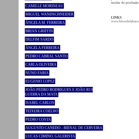
mudar de profissão.
CAMILLE MORINEAU
MIGUEL WANDSCHNEIDER
LINKS
www.blowdelabarr
ÂNGELA M. FERREIRA
BRIAN GRIFFIN
DELFIM SARDO
ÂNGELA FERREIRA
PEDRO CABRAL SANTO
CARLA OLIVEIRA
NUNO FARIA
EUGENIO LOPEZ
JOÃO PEDRO RODRIGUES E JOÃO RUI
GUERRA DA MATA
ISABEL CARLOS
TEIXEIRA COELHO
PEDRO COSTA
AUGUSTO CANEDO - BIENAL DE CERVEIRA
LUCAS CIMINO, GALERISTA