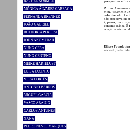
RACHEL KORMAN
perspectiva sobre 
R: Sim. A natureza 
MÓNICA ÁLVAREZ CAREAGA
mim, justamente um
coleccionador. Cert
FERNANDA BRENNER
não apreciava ou a
é, penso, um dos l
JOÃO GABRIEL
contemporânea. É i
relação a esta reali
RUI HORTA PEREIRA
JOHN AKOMFRAH
Ellipse Foundatio
NUNO CERA
www.ellipsefounda
NUNO CENTENO
MEIKE HARTELUST
LUÍSA JACINTO
VERA CORTÊS
ANTÓNIO BARROS
MIGUEL GARCIA
VASCO ARAÚJO
CARLOS ANTUNES
XANA
PEDRO NEVES MARQUES