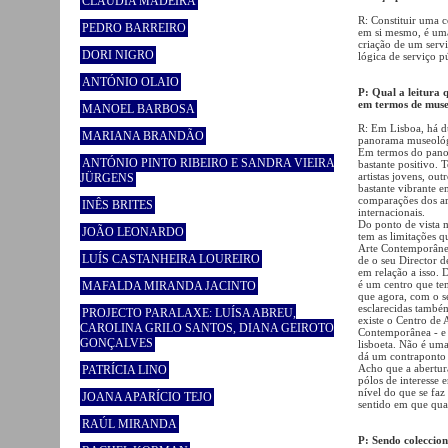
CLÁUDIA MADEIRA
R: Constituir uma c
PEDRO BARREIRO
em si mesmo, é uma
criação de um servi
DORI NIGRO
lógica de serviço pú
ANTÓNIO OLAIO
P: Qual a leitura 
em termos de mus
MANOEL BARBOSA
R: Em Lisboa, há du
MARIANA BRANDÃO
panorama museológ
Em termos do panoram
ANTÓNIO PINTO RIBEIRO E SANDRA VIEIRA
bastante positivo.
artistas jovens, ou
JÜRGENS
bastante vibrante 
comparações dos ar
INÊS BRITES
internacionais.
Do ponto de vista
JOÃO LEONARDO
tem as limitações 
Arte Contemporânea
LUÍS CASTANHEIRA LOUREIRO
de o seu Director d
em relação a isso.
é um centro que te
MAFALDA MIRANDA JACINTO
que agora, com o s
esclarecidas també
PROJECTO PARALAXE: LUÍSA ABREU,
existe o Centro de
CAROLINA GRILO SANTOS, DIANA GEIROTO
Contemporânea - e 
GONÇALVES
lisboeta. Não é uma
dá um contraponto b
Acho que a abertur
PATRÍCIA LINO
pólos de interesse 
nível do que se faz
JOANA APARÍCIO TEJO
sentido em que quan
RAÚL MIRANDA
P: Sendo coleccio