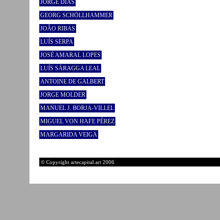
JORGE DIAS
GEORG SCHÖLLHAMMER
JOÃO RIBAS
LUÍS SERPA
JOSÉ AMARAL LOPES
LUÍS SÁRAGGA LEAL
ANTOINE DE GALBERT
JORGE MOLDER
MANUEL J. BORJA-VILLEL
MIGUEL VON HAFE PÉREZ
MARGARIDA VEIGA
© Copyright artecapital.art 2006