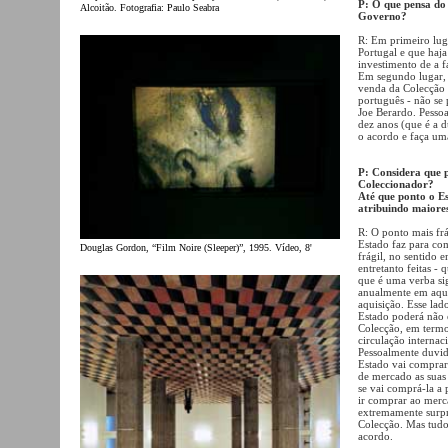
P: O que pensa do
Alcoitão. Fotografia: Paulo Seabra
Governo?
R: Em primeiro lu
Portugal e que haj
investimento de a f
Em segundo lugar, 
venda da Colecção 
português - não se
Joe Berardo. Pesso
dez anos (que é a 
o acordo e faça um
P: Considera que p
Coleccionador?
Até que ponto o Es
atribuindo maiore
R: O ponto mais frá
Estado faz para co
Douglas Gordon, “Film Noire (Sleeper)”, 1995. Vídeo, 8'
frágil, no sentido
entretanto feitas -
que é uma verba sig
anualmente em aqui
aquisição. Esse lad
Estado poderá não 
Colecção, em termo
circulação internac
Pessoalmente duvid
Estado vai compra
de mercado as suas 
se vai comprá-la a p
ir comprar ao merca
extremamente surpr
Colecção. Mas tudo 
acordo.