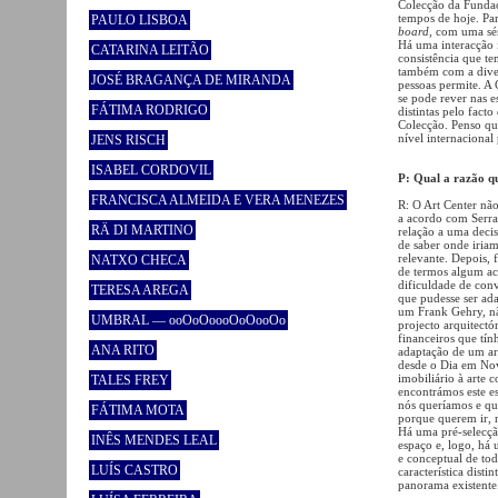
Colecção da Fundaçã
tempos de hoje. Pa
PAULO LISBOA
board
, com uma sér
Há uma interacção i
CATARINA LEITÃO
consistência que te
também com a divers
JOSÉ BRAGANÇA DE MIRANDA
pessoas permite. A
se pode rever nas e
FÁTIMA RODRIGO
distintas pelo fact
Colecção. Penso que
nível internacional 
JENS RISCH
ISABEL CORDOVIL
P: Qual a razão qu
FRANCISCA ALMEIDA E VERA MENEZES
R: O Art Center nã
a acordo com Serr
RÄ DI MARTINO
relação a uma deci
de saber onde iria
relevante. Depois, 
NATXO CHECA
de termos algum aco
dificuldade de con
TERESA AREGA
que pudesse ser ad
um Frank Gehry, nã
UMBRAL — ooOoOoooOoOooOo
projecto arquitect
financeiros que tí
ANA RITO
adaptação de um ar
desde o Dia em Nov
imobiliário à arte
TALES FREY
encontrámos este e
nós queríamos e qu
FÁTIMA MOTA
porque querem ir, n
Há uma pré-selecçã
INÊS MENDES LEAL
espaço e, logo, h
e conceptual de tod
LUÍS CASTRO
característica disti
panorama existente