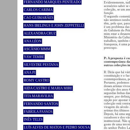
FERNANDO MARQUES PENTEADO
Evidentemente, tudo
acessórios saber se
colecção, se um ass
CARLOS CARIMA
função.
O segundo comentár
CAO GUIMARÃES
não sentimos nenhu
têm, pelo que, par
HANS IBELINGS E JOHN ZEPPETELLI
é um problema das t
do Gabinete do Prim
ALEXANDRA CRUZ
mim estar a desauto
Ministério da Cultu
trabalhos, também 
ANA LÉON
franqueza, é uma p
preocupo.
ASCÂNIO MMM
YAW TEMBE
P: A proposta é co
contemporânea da 
SILVESTRE PESTANA
outras colecções i
R: Diria que há vár
ANA PI
constituição e o fac
contemporâneos, pel
ROMY CASTRO
Portanto, podemos 
desses artistas viv
AIDA CASTRO E MARIA MIRE
colecção dos anos 4
segundas linhas das
TITA MARAVILHA
sempre, por definiç
opção por apostar n
colecção está cent
FERNANDO SANTOS
viragem do século 
artistas dos último
FABÍOLA PASSOS
Depois, há uma seg
curadores e dos vá
INÊS TELES
institucional. Não q
gosto de uma tercei
LUÍS ALVES DE MATOS E PEDRO SOUSA
do senhor Pedro La