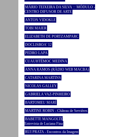
MÁRIO TEIXEIRA DA SILVA ::: MÓDULO -
CENTRO DIFUSOR DE ARTE
ANTON VIDOKLE
TOBI MAIER
ELIZABETH DE PORTZAMPARC
DOCLISBOA’ 12
PEDRO LAPA
CUAUHTÉMOC MEDINA
ANNA RAMOS (RÀDIO WEB MACBA)
CATARINA MARTINS
NICOLAS GALLEY
GABRIELA VAZ-PINHEIRO
BARTOMEU MARÍ
MARTINE ROBIN - Château de Servières
BABETTE MANGOLTE
Entrevista de Luciana Fina
RUI PRATA - Encontros da Imagem