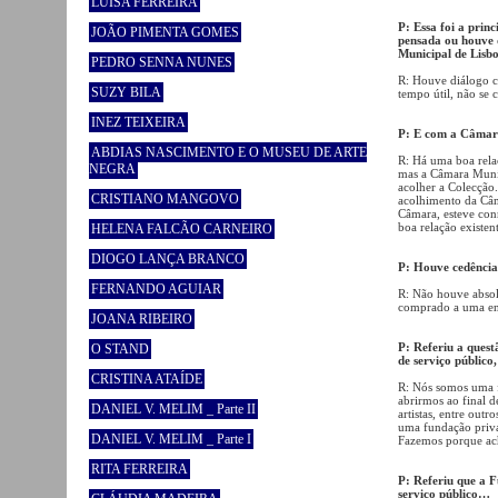
LUÍSA FERREIRA
P: Essa foi a prin
JOÃO PIMENTA GOMES
pensada ou houve 
Municipal de Lisb
PEDRO SENNA NUNES
R: Houve diálogo c
SUZY BILA
tempo útil, não se
INEZ TEIXEIRA
P: E com a Câmara
ABDIAS NASCIMENTO E O MUSEU DE ARTE
R: Há uma boa rela
NEGRA
mas a Câmara Munic
acolher a Colecção
CRISTIANO MANGOVO
acolhimento da Câm
Câmara, esteve con
boa relação existen
HELENA FALCÃO CARNEIRO
DIOGO LANÇA BRANCO
P: Houve cedência 
FERNANDO AGUIAR
R: Não houve abso
comprado a uma en
JOANA RIBEIRO
P: Referiu a quest
O STAND
de serviço público,
CRISTINA ATAÍDE
R: Nós somos uma 
abrirmos ao final 
DANIEL V. MELIM _ Parte II
artistas, entre ou
uma fundação priva
DANIEL V. MELIM _ Parte I
Fazemos porque ac
RITA FERREIRA
P: Referiu que a F
serviço público…