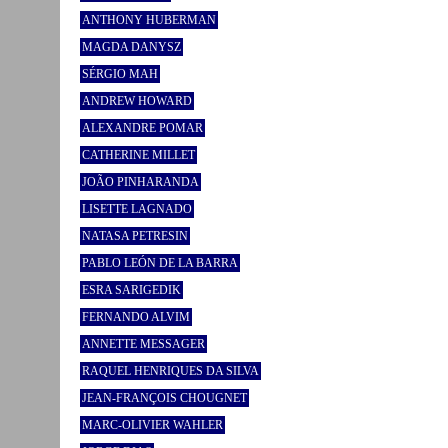
ANTHONY HUBERMAN
MAGDA DANYSZ
SÉRGIO MAH
ANDREW HOWARD
ALEXANDRE POMAR
CATHERINE MILLET
JOÃO PINHARANDA
LISETTE LAGNADO
NATASA PETRESIN
PABLO LEÓN DE LA BARRA
ESRA SARIGEDIK
FERNANDO ALVIM
ANNETTE MESSAGER
RAQUEL HENRIQUES DA SILVA
JEAN-FRANÇOIS CHOUGNET
MARC-OLIVIER WAHLER