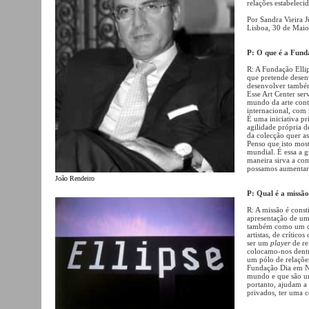
relações estabelecid
Por Sandra Vieira 
Lisboa, 30 de Mai
P: O que é a Fund
R: A Fundação Elli
que pretende desen
desenvolver também
Esse Art Center se
mundo da arte cont
internacional, com 
É uma iniciativa p
agilidade própria d
da colecção quer as
Penso que isto most
mundial. É essa a 
maneira sirva a co
possamos aumentar 
João Rendeiro
P: Qual é a missão
R: A missão é cons
apresentação de uma
também como um ca
artistas, de crítico
ser um
player
de re
colocamo-nos dentr
um pólo de relações
Fundação Dia em No
mundo e que são um
portanto, ajudam a 
privados, ter uma 