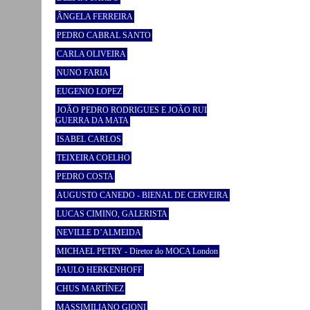
ÂNGELA FERREIRA
PEDRO CABRAL SANTO
CARLA OLIVEIRA
NUNO FARIA
EUGENIO LOPEZ
JOÃO PEDRO RODRIGUES E JOÃO RUI
GUERRA DA MATA
ISABEL CARLOS
TEIXEIRA COELHO
PEDRO COSTA
AUGUSTO CANEDO - BIENAL DE CERVEIRA
LUCAS CIMINO, GALERISTA
NEVILLE D’ALMEIDA
MICHAEL PETRY - Diretor do MOCA London
PAULO HERKENHOFF
CHUS MARTÍNEZ
MASSIMILIANO GIONI