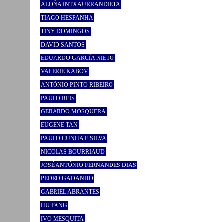
ALOÑA INTXAURRANDIETA
TIAGO HESPANHA
TINY DOMINGOS
DAVID SANTOS
EDUARDO GARCÍA NIETO
VALERIE KABOV
ANTÓNIO PINTO RIBEIRO
PAULO REIS
GERARDO MOSQUERA
EUGENE TAN
PAULO CUNHA E SILVA
NICOLAS BOURRIAUD
JOSÉ ANTÓNIO FERNANDES DIAS
PEDRO GADANHO
GABRIEL ABRANTES
HU FANG
IVO MESQUITA