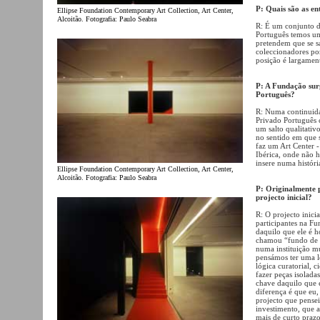
P: Quais são as en
Ellipse Foundation Contemporary Art Collection, Art Center,
Alcoitão. Fotografia: Paulo Seabra
R: É um conjunto d
Português temos um
pretendem que se s
coleccionadores por
posição é largament
P: A Fundação sur
Português?
R: Numa continuida
Privado Português 
um salto qualitativ
no sentido em que s
faz um Art Center 
Ibérica, onde não há
insere numa históri
Ellipse Foundation Contemporary Art Collection, Art Center,
Alcoitão. Fotografia: Paulo Seabra
P: Originalmente p
projecto inicial?
R: O projecto inic
participantes na Fu
daquilo que ele é 
chamou “fundo de i
numa instituição m
pensámos ter uma l
lógica curatorial, 
fazer peças isolada
chave daquilo que é
diferença é que eu,
projecto que pensei
investimento, que a
mais de curto praz