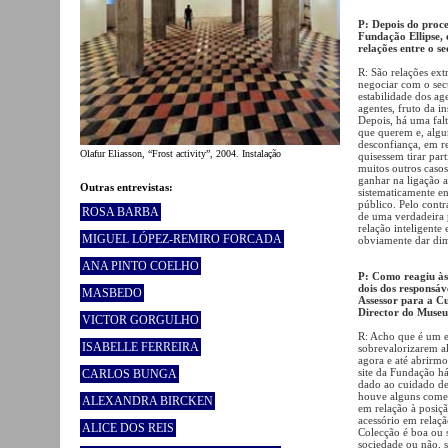
P: Depois do proce
Fundação Ellipse, 
relações entre o s
R: São relações ext
negociar com o sect
estabilidade dos a
agentes, fruto da i
Depois, há uma falt
que querem e, algu
desconfiança, em re
Olafur Eliasson, “Frost activity”, 2004. Instalação
quisessem tirar par
muitos outros caso
ganhar na ligação a
Outras entrevistas:
sistematicamente e
público. Pelo contr
ROSA BARBA
de uma verdadeira 
relação inteligente
MIGUEL LÓPEZ-REMIRO FORCADA
obviamente dar dime
ANA PINTO COELHO
P: Como reagiu às 
dois dos responsáv
MASBEDO
Assessor para a Cu
Director do Muse
VICTOR GORGULHO
R: Acho que é um e
ISABELLE FERREIRA
sobrevalorizarem al
agora e até abrirmo
site da Fundação h
CARLOS BUNGA
dado ao cuidado de 
houve alguns comen
ALEXANDRA BIRCKEN
em relação à posiç
acessório em relaçã
ALICE DOS REIS
Colecção é boa ou s
sociedade ou não, 