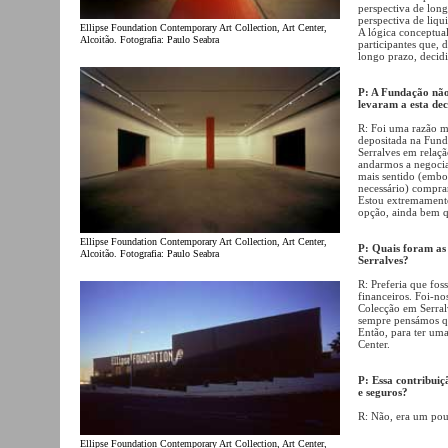
perspectiva de lon
perspectiva de liqu
Ellipse Foundation Contemporary Art Collection, Art Center,
A lógica conceptua
Alcoitão. Fotografia: Paulo Seabra
participantes que, 
longo prazo, decid
P: A Fundação não
levaram a esta dec
R: Foi uma razão m
depositada na Fund
Serralves em relaç
andarmos a negocia
mais sentido (embo
necessário) comprar
Estou extremamente 
opção, ainda bem q
Ellipse Foundation Contemporary Art Collection, Art Center,
P: Quais foram as
Alcoitão. Fotografia: Paulo Seabra
Serralves?
R: Preferia que fos
financeiros. Foi-no
Colecção em Serral
sempre pensámos qu
Então, para ter uma
Center.
P: Essa contribuiç
e seguros?
R: Não, era um pou
Ellipse Foundation Contemporary Art Collection, Art Center,