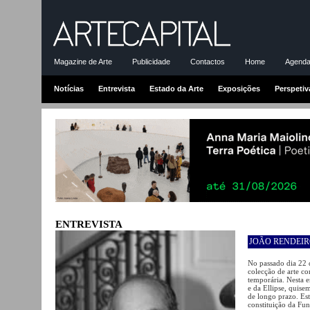
Magazine de Arte
Publicidade
Contactos
Home
Agenda-
Notícias
Entrevista
Estado da Arte
Exposições
Perspetiv
ENTREVISTA
JOÃO RENDEI
No passado dia 22 
colecção de arte c
temporária. Nesta e
e da Ellipse, quise
de longo prazo. Es
constituição da Fun