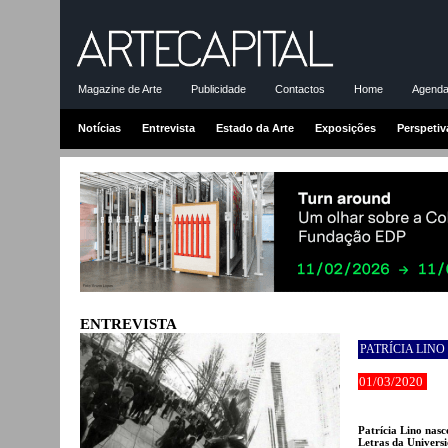
Magazine de Arte
Publicidade
Contactos
Home
Agenda-
Notícias
Entrevista
Estado da Arte
Exposições
Perspetiv
ENTREVISTA
PATRÍCIA LINO
01/03/2020
Patrícia Lino nasc
Letras da Universi