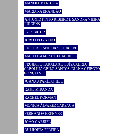
MANOEL BARBOSA
MARIANA BRANDÃO
ANTÓNIO PINTO RIBEIRO E SANDRA VIEIRA
JÜRGENS
INÊS BRITES
JOÃO LEONARDO
LUÍS CASTANHEIRA LOUREIRO
MAFALDA MIRANDA JACINTO
PROJECTO PARALAXE: LUÍSA ABREU,
CAROLINA GRILO SANTOS, DIANA GEIROTO
GONÇALVES
JOANA APARÍCIO TEJO
RAÚL MIRANDA
RACHEL KORMAN
MÓNICA ÁLVAREZ CAREAGA
FERNANDA BRENNER
JOÃO GABRIEL
RUI HORTA PEREIRA