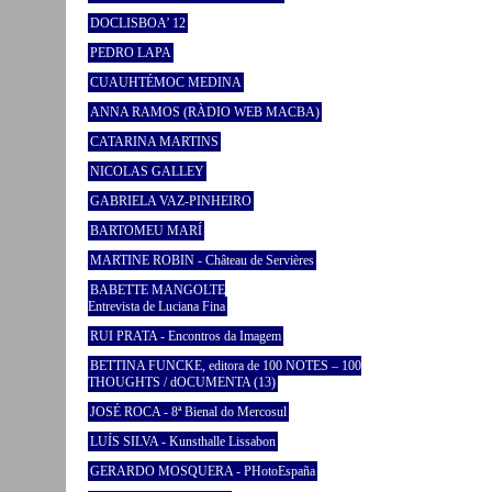
DOCLISBOA’ 12
PEDRO LAPA
CUAUHTÉMOC MEDINA
ANNA RAMOS (RÀDIO WEB MACBA)
CATARINA MARTINS
NICOLAS GALLEY
GABRIELA VAZ-PINHEIRO
BARTOMEU MARÍ
MARTINE ROBIN - Château de Servières
BABETTE MANGOLTE
Entrevista de Luciana Fina
RUI PRATA - Encontros da Imagem
BETTINA FUNCKE, editora de 100 NOTES – 100
THOUGHTS / dOCUMENTA (13)
JOSÉ ROCA - 8ª Bienal do Mercosul
LUÍS SILVA - Kunsthalle Lissabon
GERARDO MOSQUERA - PHotoEspaña