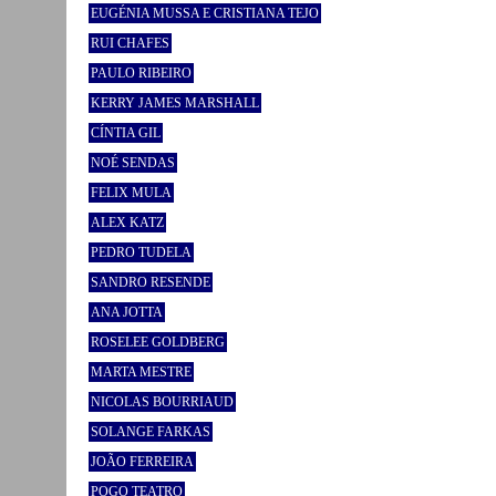
EUGÉNIA MUSSA E CRISTIANA TEJO
RUI CHAFES
PAULO RIBEIRO
KERRY JAMES MARSHALL
CÍNTIA GIL
NOÉ SENDAS
FELIX MULA
ALEX KATZ
PEDRO TUDELA
SANDRO RESENDE
ANA JOTTA
ROSELEE GOLDBERG
MARTA MESTRE
NICOLAS BOURRIAUD
SOLANGE FARKAS
JOÃO FERREIRA
POGO TEATRO