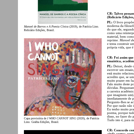
CR: Talvez possam
(Relicário Edições,
PL:
O livro propõe
moderna da filosofi
Manoel de Barros e A Poesia Cínica
(2019), de Patrícia Lino.
do que ele, segundo
Relicário Edições, Brasil.
como uma reinterpre
material, bem como 
reprime.
Manoel de
e tenta construir u
própria vida, que 
CR: Foi assim que s
ensaística, académi
PL:
Deixei, desde c
escrever um ensaio
está muito relacio
acredito que, se um
muito prazer em faz
Falo muito deste p
dúvidas. Perguntam
a carreira académi
que imaginem um(a) 
imediatamente de p
Pergunto-lhes se a
Por que razão não
Eu tenho muito pra
poema, porque tudo 
disso, no fazer do 
Capa provisória de
I WHO CANNOT SING
(2020), de Patrícia
Tudo isto é, para m
Lino. Gralha Edições, Brasil.
CR: Concordo comp
ainda contra-corre