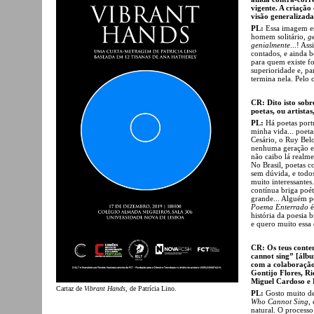
vigente. A criação
visão generalizad
PL:
Essa imagem e
homem solitário,
g
genialmente
...! As
contados, e ainda b
para quem existe fo
superioridade e, pa
termina nela. Pelo 
CR: Dito isto sobr
poetas, ou artista
PL:
Há poetas por
minha vida... poet
Cesário, o Ruy Bel
nenhuma geração em
não caibo lá realme
No Brasil, poetas 
sem dúvida, e todo
muito interessantes
contínua briga poé
grande... Alguém p
Poema Enterrado
é
história da poesia b
e quero muito essa
CR: Os teus conte
cannot sing” [álb
com a colaboração
Gontijo Flores, R
Miguel Cardoso e L
Cartaz de
Vibrant Hands
, de Patrícia Lino.
PL:
Gosto muito de 
Who Cannot Sing
,
natural. O processo