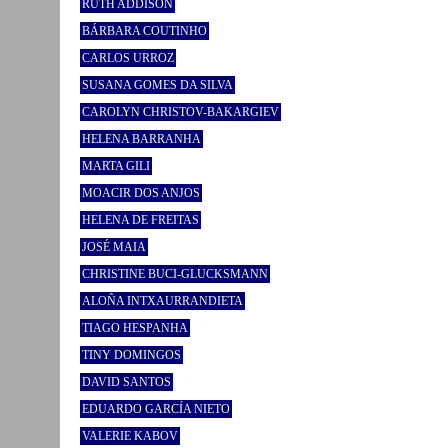
RUTH ADDISON
BÁRBARA COUTINHO
CARLOS URROZ
SUSANA GOMES DA SILVA
CAROLYN CHRISTOV-BAKARGIEV
HELENA BARRANHA
MARTA GILI
MOACIR DOS ANJOS
HELENA DE FREITAS
JOSÉ MAIA
CHRISTINE BUCI-GLUCKSMANN
ALOÑA INTXAURRANDIETA
TIAGO HESPANHA
TINY DOMINGOS
DAVID SANTOS
EDUARDO GARCÍA NIETO
VALERIE KABOV