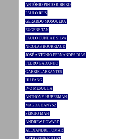
ANTÓNIO PINTO RIBEIRO
PAULO REIS
GERARDO MOSQUERA
EUGENE TAN
PAULO CUNHA E SILVA
NICOLAS BOURRIAUD
JOSÉ ANTÓNIO FERNANDES DIAS
PEDRO GADANHO
GABRIEL ABRANTES
HU FANG
IVO MESQUITA
ANTHONY HUBERMAN
MAGDA DANYSZ
SÉRGIO MAH
ANDREW HOWARD
ALEXANDRE POMAR
CATHERINE MILLET