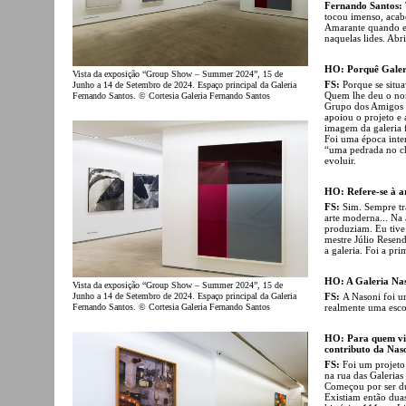
Fernando Santos:
tocou imenso, acab
Amarante quando eu
naquelas lides. Abr
HO: Porquê Galer
Vista da exposição “Group Show – Summer 2024”, 15 de
FS:
Porque se situa
Junho a 14 de Setembro de 2024. Espaço principal da Galeria
Quem lhe deu o nom
Fernando Santos. © Cortesia Galeria Fernando Santos
Grupo dos Amigos 
apoiou o projeto e 
imagem da galeria 
Foi uma época inter
“uma pedrada no ch
evoluir.
HO: Refere-se à a
FS:
Sim. Sempre tr
arte moderna... Na 
produziam. Eu tive
mestre Júlio Resen
a galeria. Foi a pr
HO: A Galeria Nas
Vista da exposição “Group Show – Summer 2024”, 15 de
FS:
A Nasoni foi u
Junho a 14 de Setembro de 2024. Espaço principal da Galeria
realmente uma esco
Fernando Santos. © Cortesia Galeria Fernando Santos
HO: Para quem viv
contributo da Nas
FS:
Foi um projeto
na rua das Galerias
Começou por ser du
Existiam então dua