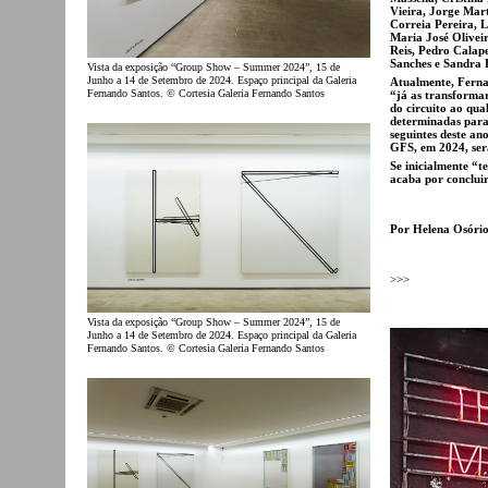
Vieira, Jorge Mart
Correia Pereira, 
Maria José Olivei
Reis, Pedro Calap
Sanches e Sandra B
Vista da exposição “Group Show – Summer 2024”, 15 de
Junho a 14 de Setembro de 2024. Espaço principal da Galeria
Atualmente, Fernan
Fernando Santos. © Cortesia Galeria Fernando Santos
“já as transforma
do circuito ao qual
determinadas para 
seguintes deste an
GFS, em 2024, ser
Se inicialmente “
acaba por conclui
Por Helena Osóri
>>>
Vista da exposição “Group Show – Summer 2024”, 15 de
Junho a 14 de Setembro de 2024. Espaço principal da Galeria
Fernando Santos. © Cortesia Galeria Fernando Santos