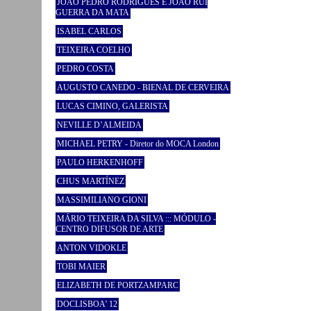
JOÃO PEDRO RODRIGUES E JOÃO RUI
GUERRA DA MATA
ISABEL CARLOS
TEIXEIRA COELHO
PEDRO COSTA
AUGUSTO CANEDO - BIENAL DE CERVEIRA
LUCAS CIMINO, GALERISTA
NEVILLE D’ALMEIDA
MICHAEL PETRY - Diretor do MOCA London
PAULO HERKENHOFF
CHUS MARTÍNEZ
MASSIMILIANO GIONI
MÁRIO TEIXEIRA DA SILVA ::: MÓDULO -
CENTRO DIFUSOR DE ARTE
ANTON VIDOKLE
TOBI MAIER
ELIZABETH DE PORTZAMPARC
DOCLISBOA’ 12