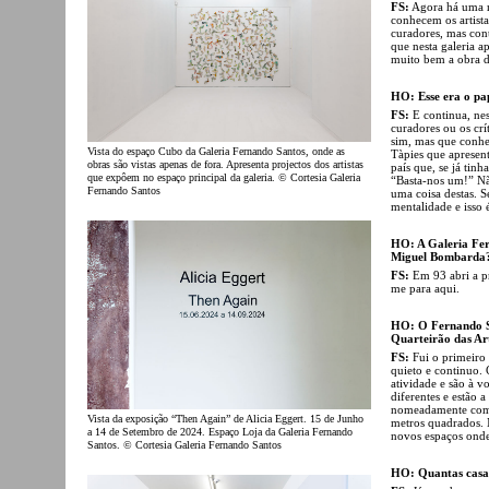
FS:
Agora há uma n
conhecem os artista
curadores, mas contr
que nesta galeria a
muito bem a obra d
HO: Esse era o pape
FS:
E continua, nes
curadores ou os crí
sim, mas que conhe
Vista do espaço Cubo da Galeria Fernando Santos, onde as
Tàpies que apresent
obras são vistas apenas de fora. Apresenta projectos dos artistas
país que, se já ti
que expôem no espaço principal da galeria. © Cortesia Galeria
“Basta-nos um!” N
Fernando Santos
uma coisa destas. 
mentalidade e isso 
HO: A Galeria Fer
Miguel Bombarda
FS:
Em 93 abri a pr
me para aqui.
HO: O Fernando Sa
Quarteirão das Art
FS:
Fui o primeiro 
quieto e continuo.
atividade e são à 
diferentes e estão 
nomeadamente com 
Vista da exposição “Then Again” de Alicia Eggert. 15 de Junho
metros quadrados. 
a 14 de Setembro de 2024. Espaço Loja da Galeria Fernando
novos espaços onde
Santos. © Cortesia Galeria Fernando Santos
HO: Quantas casas,