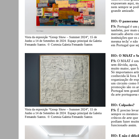
expuseram aqui, mas
nem sempre se pode
grande amizade.
HO: O panorama d
FS:
Portugal é um 
também, por mais q
mercado aberto con
Vista da exposição “Group Show – Summer 2024”, 15 de
instituições que o
Junho a 14 de Setembro de 2024. Espaço principal da Galeria
mesma tecla’ e não
Fernando Santos. © Cortesia Galeria Fernando Santos
em Portugal que sej
HO: O MAAT e Ser
FS:
O MAAT é uma i
sem dúvida, apoia, 
muito maior, que f
Só importamos arti
conhecida lá fora.
organização de expos
um circuito como f
promoção são os ar
Portugal tem grand
da arte portuguesa 
HO: Culpados?
Vista da exposição “Group Show – Summer 2024”, 15 de
FS:
É preciso leva
Junho a 14 de Setembro de 2024. Espaço principal da Galeria
sempre os mesmos qu
Fernando Santos. © Cortesia Galeria Fernando Santos
críticos de arte qu
podiam fazer muito
funcionado assim.
HO: E não é difícil