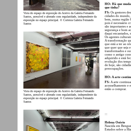
HO: Há que mudar 
que tinha?
FS:
Os gestores de
Vista do espaço de exposição do Acervo da Galeria Fernando
cidades do mundo, 
Santos, acessível e alterado com regularidade, independente da
bem, numa região b
exposição no espaço principal. © Cortesia Galeria Fernando
pois é necessário c
Santos
são importantes e 
segurança e bom ac
daqui encantados, m
Os agentes culturai
A transformação que
que está a ter ao n
que quer que seja e
transformados e ou
como o antigo conse
adquirido e está fec
evolução dos tempo
de hoje, são cidad
preocupações.
HO: A arte contin
FS:
A arte continu
aconselhamento e em
estão a comprar.
Vista do espaço de exposição do Acervo da Galeria Fernando
Santos, acessível e alterado com regularidade, independente da
exposição no espaço principal. © Cortesia Galeria Fernando
Santos
:::
Helena Osório
Nascida em Benguela
Estudos sobre a His