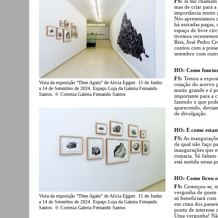
FS:
Já me chamam u
mas de criar para 
importância muito 
Nós apresentamos c
há entradas pagas, 
espaço de livre cir
tivemos recentemen
Reis, José Pedro C
contou com a prese
setembro com outros
HO: Como funcion
FS:
Temos a exposi
Vista da exposição “Then Again” de Alicia Eggert. 15 de Junho
rotação do acervo p
a 14 de Setembro de 2024. Espaço Loja da Galeria Fernando
muito grande e é pr
Santos. © Cortesia Galeria Fernando Santos
importante para a c
fazendo o que pode
aparecendo, deviam
de divulgação.
HO: E como estamo
FS:
As inauguraçõe
da qual não faço p
inaugurações que e
romaria. Só faltam o
está metida nessa p
HO: Como ficou o 
FS:
Começou-se, ma
vergonha de quem f
Vista da exposição “Then Again” de Alicia Eggert. 15 de Junho
só beneficiará com
a 14 de Setembro de 2024. Espaço Loja da Galeria Fernando
em cima dos passeio
Santos. © Cortesia Galeria Fernando Santos
ponto de interesse 
Uma vergonha! Não 