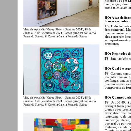
histórica 111 em L
competição, dando 
como já existiam o
HO: A sua dedicaçã
fosse o verdadeiro
FS:
Trabalhei sete
Vista da exposição “Group Show – Summer 2024”, 15 de
área comercial. Mas
Junho a 14 de Setembro de 2024. Espaço principal da Galeria
que melhor se faz n
Fernando Santos. © Cortesia Galeria Fernando Santos
eles a surpreender
acompanhamento do m
pressionar.
HO: Nem todos têm
FS:
Sim, também co
HO: Qual é o segr
FS:
Costumo sempre 
e o colecionador. 
confiança, uma aber
que um artista deve
transparente de for
HO: Quantos artis
Vista da exposição “Group Show – Summer 2024”, 15 de
Junho a 14 de Setembro de 2024. Espaço principal da Galeria
FS:
Uns 30-40, já o
Fernando Santos. © Cortesia Galeria Fernando Santos
Portugal (nem pens
grande e representa
Posso dizer que tiv
representei-o dura
também já faleceu;
que acabou por nos
Pinheiro; e ainda B
Convivi com grande