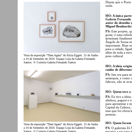
Dizem que o Porto é
onde.
HO: A única parte 
Galeria Fernando 
autor do desenho e
Miguel Bombarda
FS:
Este projeto, q
goste, é uma refer
terminam finalmente
Ângelo de Sousa se
importante. Hoje e
para a cidade, ligad
além de toda a env
Vista da exposição “Then Again” de Alicia Eggert. 15 de Junho
peso cultural.
a 14 de Setembro de 2024. Espaço Loja da Galeria Fernando
Santos. © Cortesia Galeria Fernando Santos
HO: A ideia origin
cunho de diferente
FS:
Isto era para 
autarquia, e como o
faleceu, não se ava
HO: Quem teve a id
FS:
Eu tive a ideia
alinhou, paguei e 
para apresentar e 
Capital da Cultura, 
mas que foi ofereci
pessoas.
HO: Quem foram af
Vista da exposição “Then Again” de Alicia Eggert. 15 de Junho
a 14 de Setembro de 2024. Espaço Loja da Galeria Fernando
FS:
O galerista Zé
Santos. © Cortesia Galeria Fernando Santos
terceiro a vir para