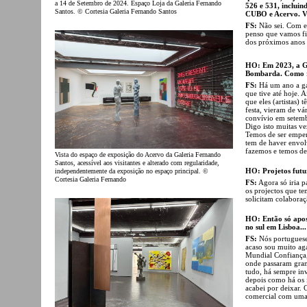
a 14 de Setembro de 2024. Espaço Loja da Galeria Fernando
526 e 531, incluin
Santos. © Cortesia Galeria Fernando Santos
CUBO e Acervo. Va
FS:
Não sei. Com es
penso que vamos fic
dos próximos anos 
HO: Em 2023, a G
Bombarda. Como r
FS:
Há um ano a ga
que tive até hoje. A
que eles (artistas) 
festa, vieram de vá
convívio em setem
Digo isto muitas ve
Temos de ser empenh
tem de haver envol
fazemos e temos de
Vista do espaço de exposição do Acervo da Galeria Fernando
Santos, acessível aos visitantes e alterado com regularidade,
HO: Projetos futu
independentemente da exposição no espaço principal. ©
Cortesia Galeria Fernando
FS:
Agora só iria p
os projectos que te
solicitam colaboraç
HO: Então só apos
no sul em Lisboa...
FS:
Nós portuguese
acaso sou muito aga
Mundial Confiança,
onde passaram gran
tudo, há sempre inv
depois como há os i
acabei por deixar. 
comercial com uma 