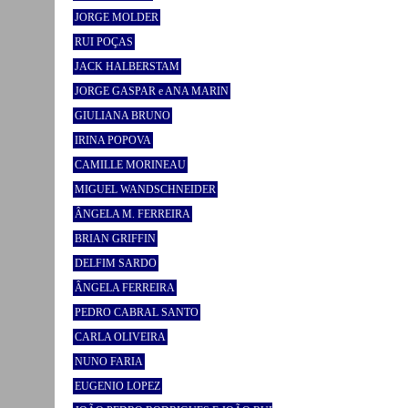
JORGE MOLDER
RUI POÇAS
JACK HALBERSTAM
JORGE GASPAR e ANA MARIN
GIULIANA BRUNO
IRINA POPOVA
CAMILLE MORINEAU
MIGUEL WANDSCHNEIDER
ÂNGELA M. FERREIRA
BRIAN GRIFFIN
DELFIM SARDO
ÂNGELA FERREIRA
PEDRO CABRAL SANTO
CARLA OLIVEIRA
NUNO FARIA
EUGENIO LOPEZ