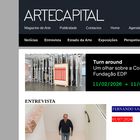
Magazine de Arte
Publicidade
Contactos
Home
Agenda-
Notícias
Entrevista
Estado da Arte
Exposições
Perspetiv
ENTREVISTA
FERNANDO SA
01/07/2024