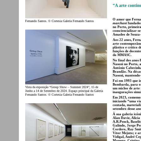
“A arte contin
O amor que Fernan
Fernando Santos. © Cortesia Galeria Fernando Santos
marchant
fundador
no Porto, primeir
consciencializar-
Amadeo de Souza
Aos 22 anos, Fern
arte contemporâne
plástico e crítico
funções de docente
do MMASC.
No final dos anos 
Nasoni no Porto, a
António Cabecinha
Brandão. Na déca
Nasoni, mantendo-
Foi em 1993 que i
Bombarda, para o
Vista da exposição “Group Show – Summer 2024”, 15 de
um núcleo de arte 
Junho a 14 de Setembro de 2024. Espaço principal da Galeria
inaugurações simu
Fernando Santos. © Cortesia Galeria Fernando Santos
Em 2023, comemoro
iniciando “uma vi
contada, materiali
setembro desse an
À sua galeria icóni
Alan Davie, Alicia
A.R.Penck, Baselit
Galindo, Jorge Per
Cordero, Ray Smit
Vitor Mejuto; e a
Vidigal, André Cep
Massena, Cristina