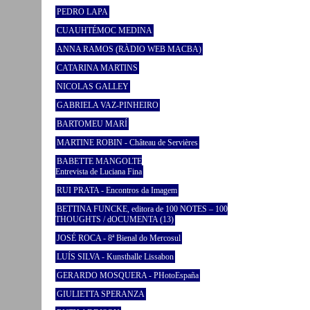
PEDRO LAPA
CUAUHTÉMOC MEDINA
ANNA RAMOS (RÀDIO WEB MACBA)
CATARINA MARTINS
NICOLAS GALLEY
GABRIELA VAZ-PINHEIRO
BARTOMEU MARÍ
MARTINE ROBIN - Château de Servières
BABETTE MANGOLTE
Entrevista de Luciana Fina
RUI PRATA - Encontros da Imagem
BETTINA FUNCKE, editora de 100 NOTES – 100
THOUGHTS / dOCUMENTA (13)
JOSÉ ROCA - 8ª Bienal do Mercosul
LUÍS SILVA - Kunsthalle Lissabon
GERARDO MOSQUERA - PHotoEspaña
GIULIETTA SPERANZA