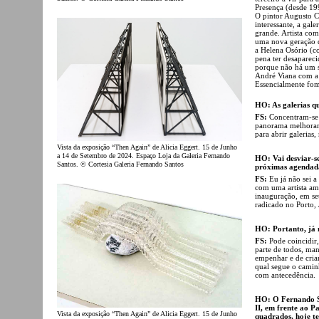
Presença (desde 19
O pintor Augusto C
interessante, a ga
grande. Artista co
uma nova geração de
a Helena Osório (c
pena ter desapareci
porque não há um s
André Viana com a
Essencialmente fomo
HO: As galerias qu
FS:
Concentram-se 
panorama melhorar 
para abrir galerias,
Vista da exposição “Then Again” de Alicia Eggert. 15 de Junho
a 14 de Setembro de 2024. Espaço Loja da Galeria Fernando
HO: Vai desviar-se
Santos. © Cortesia Galeria Fernando Santos
próximas agendad
FS:
Eu já não sei 
com uma artista ame
inauguração, em s
radicado no Porto, 
HO: Portanto, já n
FS:
Pode coincidir
parte de todos, man
empenhar e de cria
qual segue o camin
com antecedência.
HO: O Fernando S
II, em frente ao P
Vista da exposição “Then Again” de Alicia Eggert. 15 de Junho
quadrados, hoje t