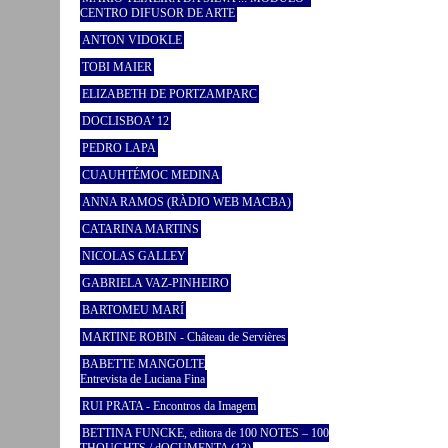
CENTRO DIFUSOR DE ARTE
ANTON VIDOKLE
TOBI MAIER
ELIZABETH DE PORTZAMPARC
DOCLISBOA’ 12
PEDRO LAPA
CUAUHTÉMOC MEDINA
ANNA RAMOS (RÀDIO WEB MACBA)
CATARINA MARTINS
NICOLAS GALLEY
GABRIELA VAZ-PINHEIRO
BARTOMEU MARÍ
MARTINE ROBIN - Château de Servières
BABETTE MANGOLTE
Entrevista de Luciana Fina
RUI PRATA - Encontros da Imagem
BETTINA FUNCKE, editora de 100 NOTES – 100
THOUGHTS / dOCUMENTA (13)