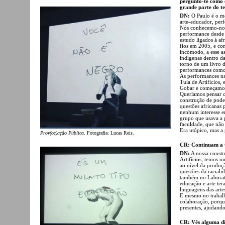
pergunto-te como 
grande parte do te
DN:
O Paulo é o me
arte-educador, per
Nós conhecemo-nos
performance desde 
estudo ligados à af
fios em 2005, e co
incómodo, a esse as
indígenas dentro d
torno de um livro d
performances como
As performances nas
Tuia de Artifícios
Gobar e começamos 
Queríamos pensar 
construção de poder
questões africanas 
nenhum interesse e
grupo que usava a 
faculdade, que não
Era utópico, mas a
Prov(oc)ação Pública
. Fotografia: Lucas Reis.
CR: Continuam a 
DN:
A nossa constr
Artifícios, temos 
ao nível da produçã
questões da raciali
também no Laborató
educação e arte ter
linguagens das art
E mesmo no trabal
colaboração, porqu
presentes, ajudand
CR: Vês alguma dif