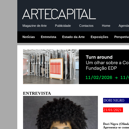
Magazine de Arte
Publicidade
Contactos
Home
Agenda-
Notícias
Entrevista
Estado da Arte
Exposições
Perspetiv
ENTREVISTA
DORI NIGRO
21/01/2021
Dori Nigro (Olinda
Apresenta-se como