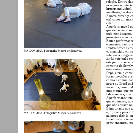
relação. Dentro daq
as acções acontecia
história individual
manifestações dos 
A nossa presença e
estávamos ali, mas 
calar.
A performance é es
que escraviza, o m
todo esse discurso,
presentes e com os 
É uma performance
elementos: a terra,
Dentro desses elem
PIN DOR AMA
. Fotografia: Museu de Serralves.
epistemicídio em re
referência indígena
ainda hoje estão se
esta performance f
contexto de Serralv
estas outras pessoas
Depois tem o contex
foram invasões e a 
contra a comunidad
negra no Brasil est
ser morta, comunida
quis mesmo que ess
fala aconteça, que 
A performance tem 
que é o museu, que 
que não entrava no
É importante que t
apropriada para um
PIN DOR AMA
. Fotografia: Museu de Serralves.
na moda dizê-lo, ma
Estamos conscientes
gente encontrou no