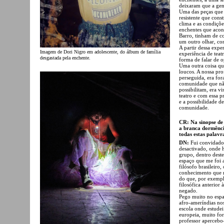
deixaram que a gent
Uma das peças que 
resistente que cons
clima e as condiçõ
enchentes que acon
Barro, tinham de c
um outro olhar, con
A partir dessa expe
Imagem de Dori Nigro em adolescente, do álbum de família
experiência de tea
desgastada pela enchente.
forma de falar de 
Uma outra coisa qu
loucos. A nossa pro
perseguida, era for
comunidade que não
possibilitam, era v
teatro e com essa p
e a possibilidade d
comunidade.
CR: Na sinopse de 
a branca dormência
todas estas palav
DN:
Fui convidado 
desactivado, onde 
grupo, dentro deste
espaço que me foi 
filósofo brasileiro
conhecimento que n
do que, por exemplo
filosófica anterior 
negado.
Pego muito no espaç
afro-ameríndias nos
escola onde estude
europeia, muito for
professor apercebo