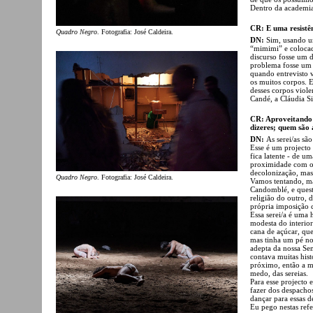
Dentro da academia 
CR: E uma resistê
Quadro Negro
. Fotografia: José Caldeira.
DN:
Sim, usando um
“mimimi” e colocad
discurso fosse um 
problema fosse um 
quando entrevisto v
os muitos corpos. 
desses corpos viol
Candé, a Cláudia S
CR: Aproveitando a
dizeres; quem são 
DN:
As serei/as são
Esse é um projecto 
fica latente - de 
proximidade com o 
decolonização, mas
Quadro Negro
. Fotografia: José Caldeira.
Vamos tentando, ma
Candomblé, e quest
religião do outro, 
própria imposição ca
Essa serei/a é um
modesta do interio
cana de açúcar, que
mas tinha um pé no
adepta da nossa Se
contava muitas hist
próximo, então a m
medo, das sereias.
Para esse projecto e
fazer dos despacho
dançar para essas d
Eu pego nestas ref