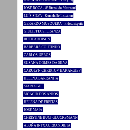
JOSÉ ROCA - 8ª Bienal do Mercosul
LUÍS SILVA - Kunsthalle Lissabon
GERARDO MOSQUERA - PHotoEspaña
GIULIETTA SPERANZA
RUTH ADDISON
BÁRBARA COUTINHO
CARLOS URROZ
SUSANA GOMES DA SILVA
CAROLYN CHRISTOV-BAKARGIEV
HELENA BARRANHA
MARTA GILI
MOACIR DOS ANJOS
HELENA DE FREITAS
JOSÉ MAIA
CHRISTINE BUCI-GLUCKSMANN
ALOÑA INTXAURRANDIETA