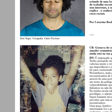
oriundo de uma f
do trabalho tercei
seus interesses, à
explica - o conhec
cotas raciais.
Por Catarina Real
>>>
Dori Nigro. Fotografia: Fabio Piccione.
CR: Gostava de co
amador comunitário
ainda está na tua 
DN:
É engraçado qu
Tenho pensando mu
valoriza muito o re
sua importância e o
Só para contextuali
Pernambuco, mais pr
encontrávamos de te
através de uma pro
em torno da pedag
vulnerabilidade que
tínhamos na sala de
Na minha escola não
privilégio, o adent
fiquei bastante in
perceber que esta e
encenávamos.
Uma peça, lembro-m
interessante foi o 
enchentes, a uma s