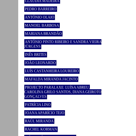
CLÁUDIA MADEIRA
PEDRO BARREIRO
ANTÓNIO OLAIO
MANOEL BARBOSA
MARIANA BRANDÃO
ANTÓNIO PINTO RIBEIRO E SANDRA VIEIRA
JÜRGENS
INÊS BRITES
JOÃO LEONARDO
LUÍS CASTANHEIRA LOUREIRO
MAFALDA MIRANDA JACINTO
PROJECTO PARALAXE: LUÍSA ABREU,
CAROLINA GRILO SANTOS, DIANA GEIROTO
GONÇALVES
PATRÍCIA LINO
JOANA APARÍCIO TEJO
RAÚL MIRANDA
RACHEL KORMAN