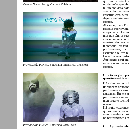
que era o contacto
minha mãe, que tinh
Quadro Negro
. Fotografia: José Caldeira.
muito contacto com
apegando a essas me
construo essa perf
depois me interessa
corpos.
Abri-a aqui em Por
pessoas que viviam
apagamento. Como 
mas que têm as sua
consideradas nem p
construindo essa ac
incómodo. Eu tenho
performance, mas qu
escutando outras his
Eu activava a perf
Apresentei aqui em
envolvimento e as r
Prov(oc)ação Pública
. Fotografia: Emmanuel Grunstein.
corpos.
CR: Consegues per
questões sociais e 
DN:
Sim. Se consid
linguagem agitador
performance é essa
activados. Eu me a
performance serve 
meu lugar e identi
mesmo.
Há muito essa quest
quero mudar-me a 
compreender a part
na performance um
Prov(oc)ação Pública
. Fotografia: João Pádua.
CR: Aproveitando e