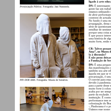
ligado à arte educ
DN:
É interessante
Prov(oc)ação Pública
. Fotografia: Jani Nummela.
gente faz um traba
estamos utilizando
de abrir performanc
contexto de actuali
No fundo é uma met
propagação, dessa 
série de questionam
entulhar de sentim
porque uma coisa at
E que pouco interes
uma história de al
muito forte, então 
CR: Talvez possam
Ama”, no Museu de
la à discussão?
E não posso deixar
a Fundação de Ser
DN:
É uma pergunta 
das manifestações c
também sou arte ed
àquela em que se v
precarização, é um
O convite para ess
PIN DOR AMA
. Fotografia: Museu de Serralves.
devido à pandemia.
para a partir desse
muito forte à colon
acaba por ser sempr
partir da exclusão.
instituição. É cont
performance tem ess
colonização do Br
-; Pindorama é o p
Usámos esse nome m