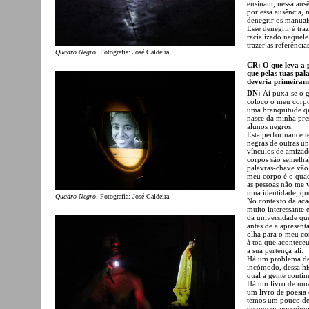
ensinam, nessa ausê
por essa ausência, 
denegrir os manuais 
Esse denegrir é tr
racializado naquele
trazer as referência
Quadro Negro
. Fotografia: José Caldeira.
CR: O que leva a p
que pelas tuas pal
deveria primeirame
DN:
Aí puxa-se o 
coloco o meu corp
uma branquitude qu
nasce da minha pre
alunos negros.
Esta performance te
negras de outras un
vínculos de amizade
corpos são semelhan
palavras-chave vão
meu corpo é o quad
as pessoas não me 
uma identidade, qu
Quadro Negro
. Fotografia: José Caldeira.
No contexto da aca
muito interessante 
da universidade que
antes de a apresen
olha para o meu co
à toa que acontece
a sua pertença ali.
Há um problema de 
incómodo, dessa his
qual a gente contin
Há um livro de uma
um livro de poesia 
temos um pouco de 
de que os possuímo