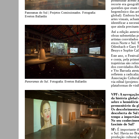
possibilitar acesso 
recorte era geográ
questões que eram i
hegemônico das arte
Panoramas do Sul | Projetos Comissionados. Fotografia:
global). Embora ho
Everton Ballardin
artes visuais, acha
identificar a neces
que ainda precisam 
Até a edição anteri
obras submetidas po
artistas convidados 
eixos Norte e Sul. 
Odenbach e Gary Hil
Beuys e Sophie Call
Este ano, o Festiva
e conta, pela prime
trajetórias são ref
dos convidados Ab
e Yto Barrada atest
refletem a radicali
Associação Cultural
Panoramas do Sul
. Fotografia: Everton Ballardin
via edital (projeto
plataformas de visi
VPF: A navegação 
da história global
sobre o hemisfério
premonitório da g
Os descobrimentos
descoberta do Sul 
tempo a importânci
No seu conhecimen
fascínio do Sul?
SF:
É importante de
o Sul. Havia no Bra
produção cultural q