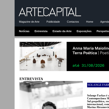
Magazine de Arte
Publicidade
Contactos
Home
Agenda-
Notícias
Entrevista
Estado da Arte
Exposições
Perspetiv
ENTREVISTA
SOLANGE FAR
Solange Farkas é c
Contemporânea SES
Sul geopolítico, r
internacional, com
Marina Abramovic,