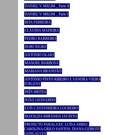
DANIEL V. MELIM _ Parte II
DANIEL V. MELIM _ Parte I
RITA FERREIRA
CLÁUDIA MADEIRA
PEDRO BARREIRO
DORI NIGRO
ANTÓNIO OLAIO
MANOEL BARBOSA
MARIANA BRANDÃO
ANTÓNIO PINTO RIBEIRO E SANDRA VIEIRA
JÜRGENS
INÊS BRITES
JOÃO LEONARDO
LUÍS CASTANHEIRA LOUREIRO
MAFALDA MIRANDA JACINTO
PROJECTO PARALAXE: LUÍSA ABREU,
CAROLINA GRILO SANTOS, DIANA GEIROTO
GONÇALVES