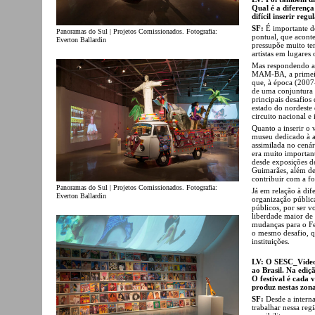
Qual é a diferenç
difícil inserir reg
SF:
É importante de
Panoramas do Sul | Projetos Comissionados. Fotografia:
pontual, que acont
Everton Ballardin
pressupõe muito tem
artistas em lugares 
Mas respondendo a 
MAM-BA, a primeira
que, à época (2007
de uma conjuntura 
principais desafio
estado do nordeste 
circuito nacional e
Quanto a inserir o 
museu dedicado à a
assimilada no cenár
era muito important
desde exposições de
Guimarães, além de 
contribuir com a f
Panoramas do Sul | Projetos Comissionados. Fotografia:
Já em relação à di
Everton Ballardin
organização públic
públicos, por ser 
liberdade maior de
mudanças para o Fes
o mesmo desafio, q
instituições.
LV: O SESC_Videob
ao Brasil. Na ediçã
O festival é cada
produz nestas zon
SF:
Desde a interna
trabalhar nessa re