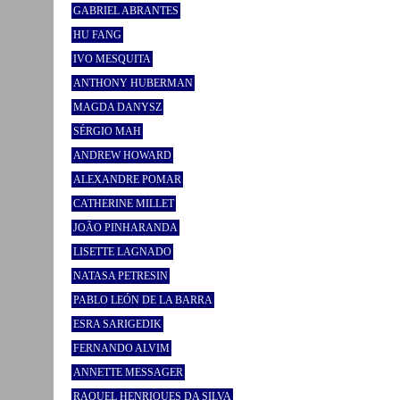
GABRIEL ABRANTES
HU FANG
IVO MESQUITA
ANTHONY HUBERMAN
MAGDA DANYSZ
SÉRGIO MAH
ANDREW HOWARD
ALEXANDRE POMAR
CATHERINE MILLET
JOÃO PINHARANDA
LISETTE LAGNADO
NATASA PETRESIN
PABLO LEÓN DE LA BARRA
ESRA SARIGEDIK
FERNANDO ALVIM
ANNETTE MESSAGER
RAQUEL HENRIQUES DA SILVA