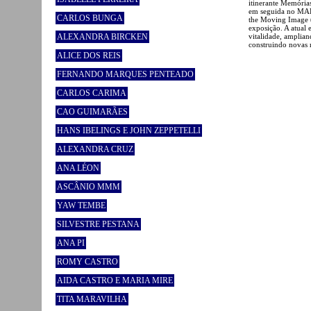
itinerante Memória
em seguida no MAL
CARLOS BUNGA
the Moving Image (
exposição. A atual
vitalidade, amplia
ALEXANDRA BIRCKEN
construindo novas n
ALICE DOS REIS
FERNANDO MARQUES PENTEADO
CARLOS CARIMA
CAO GUIMARÃES
HANS IBELINGS E JOHN ZEPPETELLI
ALEXANDRA CRUZ
ANA LÉON
ASCÂNIO MMM
YAW TEMBE
SILVESTRE PESTANA
ANA PI
ROMY CASTRO
AIDA CASTRO E MARIA MIRE
TITA MARAVILHA