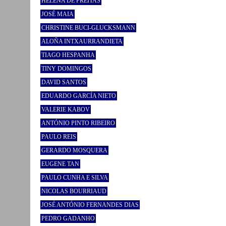
HELENA DE FREITAS
JOSÉ MAIA
CHRISTINE BUCI-GLUCKSMANN
ALOÑA INTXAURRANDIETA
TIAGO HESPANHA
TINY DOMINGOS
DAVID SANTOS
EDUARDO GARCÍA NIETO
VALERIE KABOV
ANTÓNIO PINTO RIBEIRO
PAULO REIS
GERARDO MOSQUERA
EUGENE TAN
PAULO CUNHA E SILVA
NICOLAS BOURRIAUD
JOSÉ ANTÓNIO FERNANDES DIAS
PEDRO GADANHO