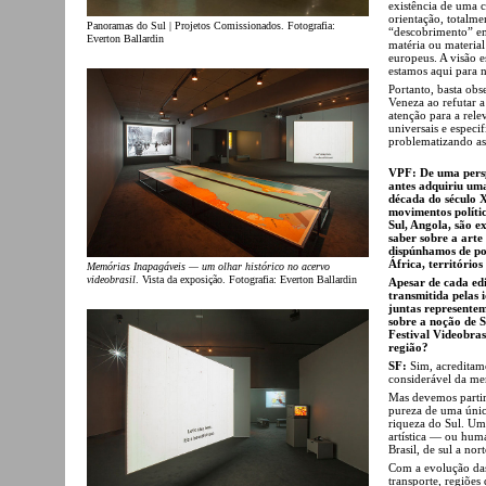
existência de uma 
orientação, totalm
Panoramas do Sul | Projetos Comissionados. Fotografia:
“descobrimento” em
Everton Ballardin
matéria ou material
europeus. A visão es
estamos aqui para n
Portanto, basta ob
Veneza ao refutar 
atenção para a rele
universais e especif
problematizando as 
VPF: De uma persp
antes adquiriu uma
década do século X
movimentos polític
Sul, Angola, são e
saber sobre a arte
dispúnhamos de po
África, território
Memórias Inapagáveis — um olhar histórico no acervo
videobrasil
. Vista da exposição. Fotografia: Everton Ballardin
Apesar de cada edi
transmitida pelas i
juntas representem
sobre a noção de S
Festival Videobras
região?
SF:
Sim, acreditam
considerável da me
Mas devemos partir 
pureza de uma única
riqueza do Sul. Um
artística — ou hum
Brasil, de sul a nor
Com a evolução das
transporte, regiões