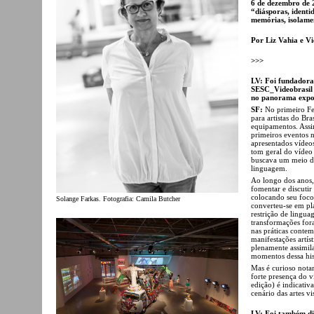
6 de dezembro de 2
“diásporas, identi
memórias, isolamen
Por Liz Vahia e Vi
>>>
LV: Foi fundadora
SESC_Videobrasil e
no panorama expos
SF:
No primeiro Fes
para artistas do Br
equipamentos. Assim
primeiros eventos n
apresentados vídeos
tom geral do vídeo
buscava um meio d
linguagem.
Ao longo dos anos, 
fomentar e discutir
colocando seu foco
Solange Farkas. Fotografia: Camila Butcher
converteu-se em pl
restrição de lingua
transformações for
nas práticas contem
manifestações artís
plenamente assimila
momentos dessa hist
Mas é curioso notar 
forte presença do v
edição) é indicativ
cenário das artes vi
LV: Foi também di