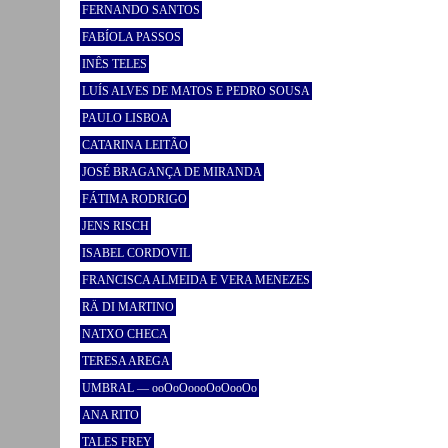
FERNANDO SANTOS
FABÍOLA PASSOS
INÊS TELES
LUÍS ALVES DE MATOS E PEDRO SOUSA
PAULO LISBOA
CATARINA LEITÃO
JOSÉ BRAGANÇA DE MIRANDA
FÁTIMA RODRIGO
JENS RISCH
ISABEL CORDOVIL
FRANCISCA ALMEIDA E VERA MENEZES
RÄ DI MARTINO
NATXO CHECA
TERESA AREGA
UMBRAL — ooOoOoooOoOooOo
ANA RITO
TALES FREY