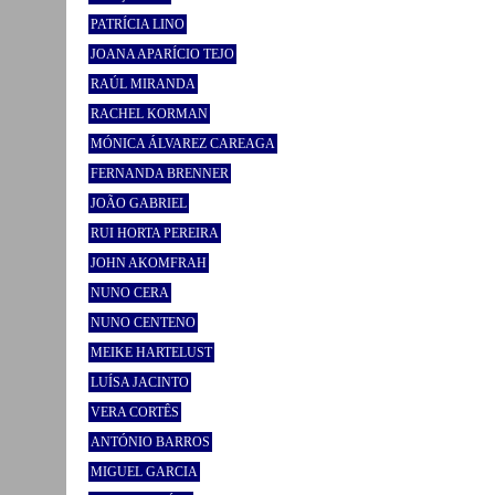
PATRÍCIA LINO
JOANA APARÍCIO TEJO
RAÚL MIRANDA
RACHEL KORMAN
MÓNICA ÁLVAREZ CAREAGA
FERNANDA BRENNER
JOÃO GABRIEL
RUI HORTA PEREIRA
JOHN AKOMFRAH
NUNO CERA
NUNO CENTENO
MEIKE HARTELUST
LUÍSA JACINTO
VERA CORTÊS
ANTÓNIO BARROS
MIGUEL GARCIA