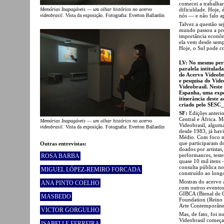
comecei a trabalhar
dificuldade. Hoje, 
Memórias Inapagáveis — um olhar histórico no acervo
nós — e não falo ap
videobrasil
. Vista da exposição. Fotografia: Everton Ballardin
Talvez a questão s
mundo passou a pre
importância econôm
ela vem desde sempr
Hoje, o Sul pode co
LV: No mesmo perí
paralela intitul
do Acervo Videobr
e pesquisa do Vide
Videobrasil. Nes
Espanha, uma expo
itinerância deste
criado pelo SESC_
SF:
Edições anterio
Central e África. M
Memórias Inapagáveis — um olhar histórico no acervo
Videobrasil, algum
videobrasil
. Vista da exposição. Fotografia: Everton Ballardin
desde 1983, já hav
Médio. Com foco na
que participaram d
Outras entrevistas:
doados por artistas
performances, test
ROSA BARBA
quase 10 mil itens 
consulta pública n
MIGUEL LÓPEZ-REMIRO FORCADA
construído ao long
Mostras do acervo 
ANA PINTO COELHO
com outros eventos
GIBCA (Bienal de G
MASBEDO
Foundation (Reino 
Arte Contemporâne
VICTOR GORGULHO
Mas, de fato, foi 
Videobrasil começa
ISABELLE FERREIRA