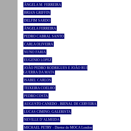
ÂNGELA M. FERREIRA
BRIAN GRIFFIN
DELFIM SARDO
ÂNGELA FERREIRA
PEDRO CABRAL SANTO
CARLA OLIVEIRA
NUNO FARIA
EUGENIO LOPEZ
JOÃO PEDRO RODRIGUES E JOÃO RUI
GUERRA DA MATA
ISABEL CARLOS
TEIXEIRA COELHO
PEDRO COSTA
AUGUSTO CANEDO - BIENAL DE CERVEIRA
LUCAS CIMINO, GALERISTA
NEVILLE D’ALMEIDA
MICHAEL PETRY - Diretor do MOCA London